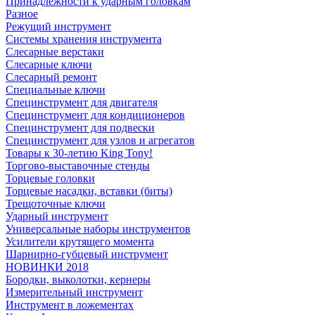
Принадлежности к ударным головкам
Разное
Режущий инструмент
Системы хранения инструмента
Слесарные верстаки
Слесарные ключи
Слесарный ремонт
Специальные ключи
Специнструмент для двигателя
Специнструмент для кондиционеров
Специнструмент для подвески
Специнструмент для узлов и агрегатов
Товары к 30-летию King Tony!
Торгово-выставочные стенды
Торцевые головки
Торцевые насадки, вставки (биты)
Трещоточные ключи
Ударный инструмент
Универсальные наборы инструментов
Усилители крутящего момента
Шарнирно-губцевый инструмент
НОВИНКИ 2018
Бородки, выколотки, кернеры
Измерительный инструмент
Инструмент в ложементах