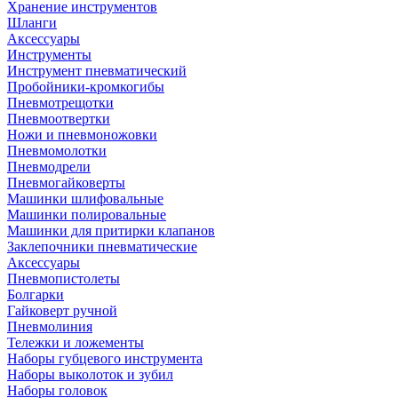
Хранение инструментов
Шланги
Аксессуары
Инструменты
Инструмент пневматический
Пробойники-кромкогибы
Пневмотрещотки
Пневмоотвертки
Ножи и пневмоножовки
Пневмомолотки
Пневмодрели
Пневмогайковерты
Машинки шлифовальные
Машинки полировальные
Машинки для притирки клапанов
Заклепочники пневматические
Аксессуары
Пневмопистолеты
Болгарки
Гайковерт ручной
Пневмолиния
Тележки и ложементы
Наборы губцевого инструмента
Наборы выколоток и зубил
Наборы головок