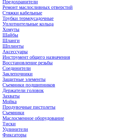
Предохранители
Ремонт маслосливных отверстий
Стяжки кабельные
Трубки термоусадочные
Уплотнительные кольца
Хомуты
Шайбы
Шланги
Шплинты
Аксессуары
Инструмент общего назначения
Восстановление резьбы
Соединители
Заклепочники
Защитные элементы
Съемники подшипников
Держатели головок
Захваты
Мойка
Продувочные пистолеты
Съемники
Маслосменное оборудование
Тиски
Удлинители
Фиксаторы