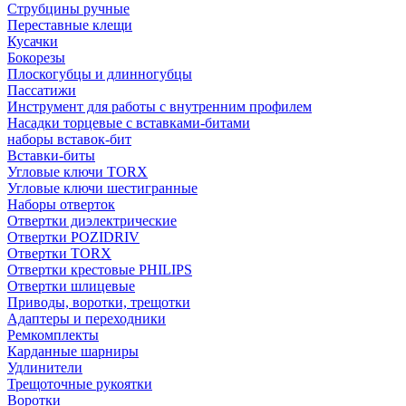
Струбцины ручные
Переставные клещи
Кусачки
Бокорезы
Плоскогубцы и длинногубцы
Пассатижи
Инструмент для работы с внутренним профилем
Насадки торцевые с вставками-битами
наборы вставок-бит
Вставки-биты
Угловые ключи TORX
Угловые ключи шестигранные
Наборы отверток
Отвертки диэлектрические
Отвертки POZIDRIV
Отвертки TORX
Отвертки крестовые PHILIPS
Отвертки шлицевые
Приводы, воротки, трещотки
Адаптеры и переходники
Ремкомплекты
Карданные шарниры
Удлинители
Трещоточные рукоятки
Воротки