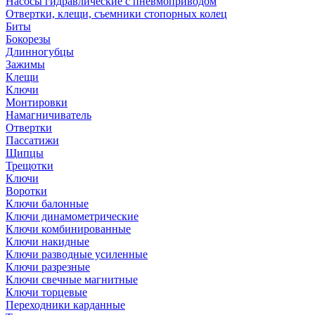
Насосы гидравлические с пневмоприводом
Отвертки, клещи, съемники стопорных колец
Биты
Бокорезы
Длинногубцы
Зажимы
Клещи
Ключи
Монтировки
Намагничиватель
Отвертки
Пассатижи
Щипцы
Трещотки
Ключи
Воротки
Ключи балонные
Ключи динамометрические
Ключи комбинированные
Ключи накидные
Ключи разводные усиленные
Ключи разрезные
Ключи свечные магнитные
Ключи торцевые
Переходники карданные