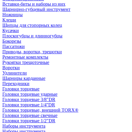
Вставки-биты и наборы из них
Шарнирно-губцевый инструмент
Ножницы
Клещи
Щипцы для стопорных колец
Кусачки
Плоскогубцы и длинногубцы
Бокорезы
Пассатижи
Приводы, воротки, трещотки
Ремонтные комплекты
Рукоятки трещоточные
Воротки
Удлинители
Шарниры карданные
Переходники
Головки торцевые
Головки торцевые ударные
Головки торцевые 3/8"DR
Головки торцевые 1/4''DR
Головки торцевые, внешний TORX®
Головки торцевые свечные
Головки торцевые 1/2"DR
Наборы инструмента
Наборы инструмента