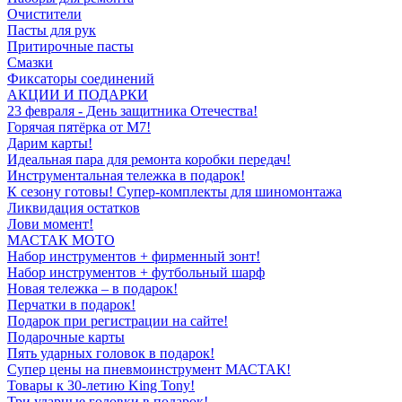
Очистители
Пасты для рук
Притирочные пасты
Смазки
Фиксаторы соединений
АКЦИИ И ПОДАРКИ
23 февраля - День защитника Отечества!
Горячая пятёрка от M7!
Дарим карты!
Идеальная пара для ремонта коробки передач!
Инструментальная тележка в подарок!
К сезону готовы! Супер-комплекты для шиномонтажа
Ликвидация остатков
Лови момент!
МАСТАК МОТО
Набор инструментов + фирменный зонт!
Набор инструментов + футбольный шарф
Новая тележка – в подарок!
Перчатки в подарок!
Подарок при регистрации на сайте!
Подарочные карты
Пять ударных головок в подарок!
Супер цены на пневмоинструмент МАСТАК!
Товары к 30-летию King Tony!
Три ударные головки в подарок!