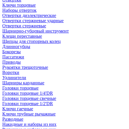
Ключи торцевые
Наборы отверток
Отвертки диэлектрические
Отвертки стержневые ударные
Отвертки стержневые
Шарнирно-губцевый инструмент
Клещи переставные
Щипцы для стопорных колец
Длинногубцы
Бокорезы
Пассатижи
Приводы
Рукоятки трещоточные
Воротки
Удлинители
Шарниры карданные
Головки торцевые
Головки торцевые 1/4'DR
Головки торцевые свечные
Головки торцевые 1/2'DR
Ключи гаечные
Ключи трубные рычажные
Разводные
Накидные и наборы из них