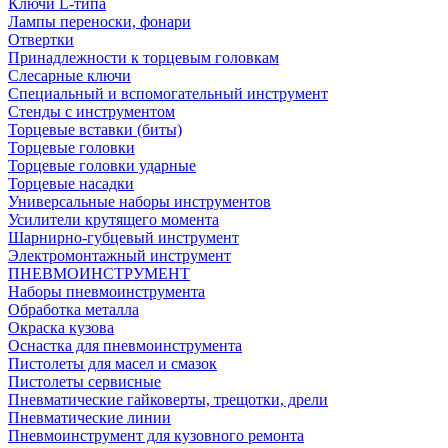
Ключи L-типа
Лампы переноски, фонари
Отвертки
Принадлежности к торцевым головкам
Слесарные ключи
Специальный и вспомогательный инструмент
Стенды с инструментом
Торцевые вставки (биты)
Торцевые головки
Торцевые головки ударные
Торцевые насадки
Универсальные наборы инструментов
Усилители крутящего момента
Шарнирно-губцевый инструмент
Электромонтажный инструмент
ПНЕВМОИНСТРУМЕНТ
Наборы пневмоинструмента
Обработка металла
Окраска кузова
Оснастка для пневмоинструмента
Пистолеты для масел и смазок
Пистолеты сервисные
Пневматические гайковерты, трещотки, дрели
Пневматические линии
Пневмоинструмент для кузовного ремонта