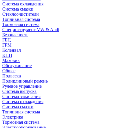
Система охлаждения
Система смазки
Стеклоочистители
Топливная система
Тормозная система
Специнструмент VW & Audi
Безопасность
ГБЦ
ГРМ
Коленвал
КПП
Маховик
Обслуживание
Общее
Подвеска
Поликлиновый ремень
Рулевое управление
Система выпуска
Система зажигания
Система охлаждения
Система смазки
Топливная система
Электрика
Тормозная система
Электрооборудование