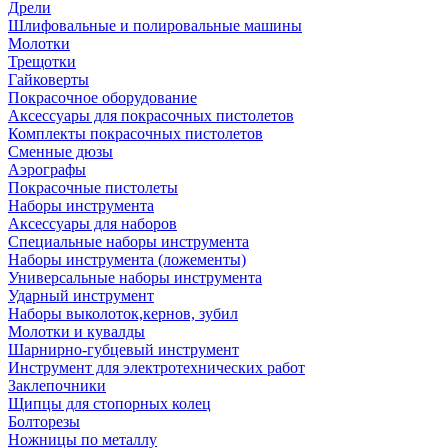
Дрели
Шлифовальные и полировальные машины
Молотки
Трещотки
Гайковерты
Покрасочное оборудование
Аксессуары для покрасочных пистолетов
Комплекты покрасочных пистолетов
Сменные дюзы
Аэрографы
Покрасочные пистолеты
Наборы инструмента
Аксессуары для наборов
Специальные наборы инструмента
Наборы инструмента (ложементы)
Универсальные наборы инструмента
Ударный инструмент
Наборы выколоток,кернов, зубил
Молотки и кувалды
Шарнирно-губцевый инструмент
Инструмент для электротехнических работ
Заклепочники
Щипцы для стопорных колец
Болторезы
Ножницы по металлу