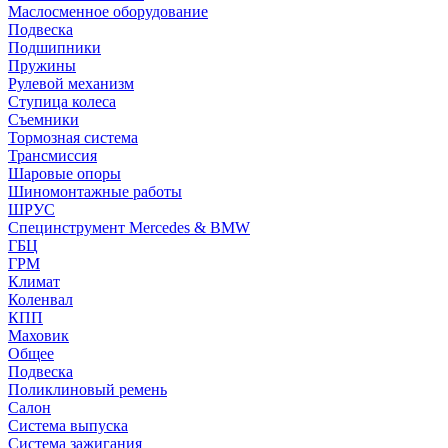
Маслосменное оборудование
Подвеска
Подшипники
Пружины
Рулевой механизм
Ступица колеса
Съемники
Тормозная система
Трансмиссия
Шаровые опоры
Шиномонтажные работы
ШРУС
Специнструмент Mercedes & BMW
ГБЦ
ГРМ
Климат
Коленвал
КПП
Маховик
Общее
Подвеска
Поликлиновый ремень
Салон
Система выпуска
Система зажигания