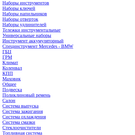
Наборы инструментов
Наборы ключей
Наборы напильников
Наборы отверток
Наборы удлинителей
Тележки инструментальные
Универсальные наборы
Инструмент аккумуляторный
Специнструмент Mercedes - BMW
ГБЦ
ГРМ
Климат
Коленвал
КПП
Маховик
Общее
Подвеска
Поликлиновый ремень
Салон
Система выпуска
Система зажигания
Система охлаждения
Система смазки
Стеклоочистители
Топливная система