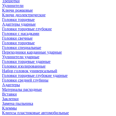
Трещотки
Удлинители
Ключи рожковые
Ключи диэлектрические
Головки торцевые
Адаптеры ударные
Головки торцевые глубокие
Головки с насадками
Головки свечные
Головки торцевые
Головки специальные
Переходники карданные ударные
Удлинители ударные
Головки торцевые ударные
Головки изолированные
Набор головок универсальный
Головки торцевые глубокие ударные
Головки средней глубины
Адаптеры
Материалы расходные
Вставки
Заклепки
Замена пыльника
Клеммы
Клипсы пластиковые автомобильные