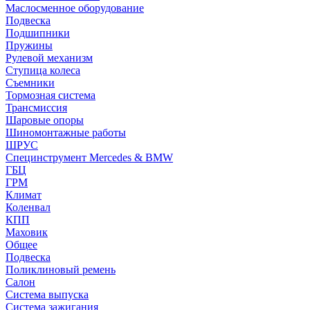
Маслосменное оборудование
Подвеска
Подшипники
Пружины
Рулевой механизм
Ступица колеса
Съемники
Тормозная система
Трансмиссия
Шаровые опоры
Шиномонтажные работы
ШРУС
Специнструмент Mercedes & BMW
ГБЦ
ГРМ
Климат
Коленвал
КПП
Маховик
Общее
Подвеска
Поликлиновый ремень
Салон
Система выпуска
Система зажигания