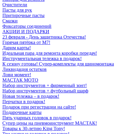
Очистители
Пасты для рук
Притирочные пасты
Смазки
Фиксаторы соединений
АКЦИИ И ПОДАРКИ
23 февраля - День защитника Отечества!
Горячая пятёрка от M7!
Дарим карты!
Идеальная пара для ремонта коробки передач!
Инструментальная тележка в подарок!
К сезону готовы! Супер-комплекты для шиномонтажа
Ликвидация остатков
Лови момент!
МАСТАК МОТО
Набор инструментов + фирменный зонт!
Набор инструментов + футбольный шарф
Новая тележка – в подарок!
Перчатки в подарок!
Подарок при регистрации на сайте!
Подарочные карты
Пять ударных головок в подарок!
Супер цены на пневмоинструмент МАСТАК!
Товары к 30-летию King Tony!
Три ударные головки в подарок!