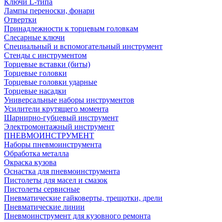
Ключи L-типа
Лампы переноски, фонари
Отвертки
Принадлежности к торцевым головкам
Слесарные ключи
Специальный и вспомогательный инструмент
Стенды с инструментом
Торцевые вставки (биты)
Торцевые головки
Торцевые головки ударные
Торцевые насадки
Универсальные наборы инструментов
Усилители крутящего момента
Шарнирно-губцевый инструмент
Электромонтажный инструмент
ПНЕВМОИНСТРУМЕНТ
Наборы пневмоинструмента
Обработка металла
Окраска кузова
Оснастка для пневмоинструмента
Пистолеты для масел и смазок
Пистолеты сервисные
Пневматические гайковерты, трещотки, дрели
Пневматические линии
Пневмоинструмент для кузовного ремонта