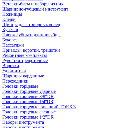
Вставки-биты и наборы из них
Шарнирно-губцевый инструмент
Ножницы
Клещи
Щипцы для стопорных колец
Кусачки
Плоскогубцы и длинногубцы
Бокорезы
Пассатижи
Приводы, воротки, трещотки
Ремонтные комплекты
Рукоятки трещоточные
Воротки
Удлинители
Шарниры карданные
Переходники
Головки торцевые
Головки торцевые ударные
Головки торцевые 3/8"DR
Головки торцевые 1/4''DR
Головки торцевые, внешний TORX®
Головки торцевые свечные
Головки торцевые 1/2"DR
Наборы инструмента
Наборы инструмента