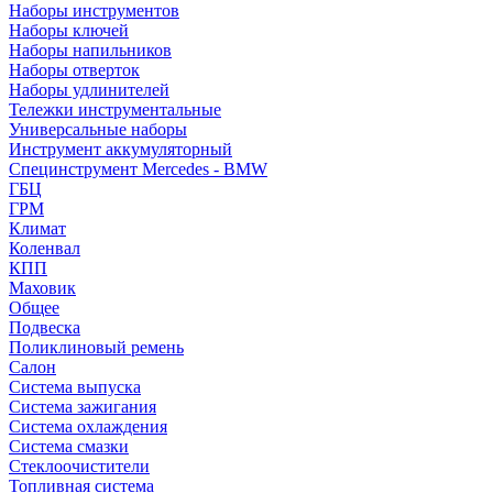
Наборы инструментов
Наборы ключей
Наборы напильников
Наборы отверток
Наборы удлинителей
Тележки инструментальные
Универсальные наборы
Инструмент аккумуляторный
Специнструмент Mercedes - BMW
ГБЦ
ГРМ
Климат
Коленвал
КПП
Маховик
Общее
Подвеска
Поликлиновый ремень
Салон
Система выпуска
Система зажигания
Система охлаждения
Система смазки
Стеклоочистители
Топливная система