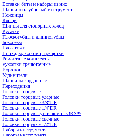
Вставки-биты и наборы из них
Шарнирно-губцевый инструмент
Ножницы
Клещи
Щипцы для стопорных колец
Кусачки
Плоскогубцы и длинногубцы
Бокорезы
Пассатижи
Приводы, воротки, трещотки
Ремонтные комплекты
Рукоятки трещоточные
Воротки
Удлинители
Шарниры карданные
Переходники
Головки торцевые
Головки торцевые ударные
Головки торцевые 3/8"DR
Головки торцевые 1/4''DR
Головки торцевые, внешний TORX®
Головки торцевые свечные
Головки торцевые 1/2"DR
Наборы инструмента
Наборы инструмента