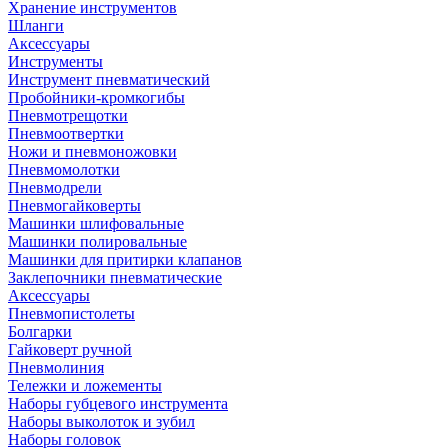
Хранение инструментов
Шланги
Аксессуары
Инструменты
Инструмент пневматический
Пробойники-кромкогибы
Пневмотрещотки
Пневмоотвертки
Ножи и пневмоножовки
Пневмомолотки
Пневмодрели
Пневмогайковерты
Машинки шлифовальные
Машинки полировальные
Машинки для притирки клапанов
Заклепочники пневматические
Аксессуары
Пневмопистолеты
Болгарки
Гайковерт ручной
Пневмолиния
Тележки и ложементы
Наборы губцевого инструмента
Наборы выколоток и зубил
Наборы головок