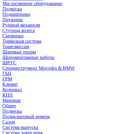
Маслосменное оборудование
Подвеска
Подшипники
Пружины
Рулевой механизм
Ступица колеса
Съемники
Тормозная система
Трансмиссия
Шаровые опоры
Шиномонтажные работы
ШРУС
Специнструмент Mercedes & BMW
ГБЦ
ГРМ
Климат
Коленвал
КПП
Маховик
Общее
Подвеска
Поликлиновый ремень
Салон
Система выпуска
Система зажигания