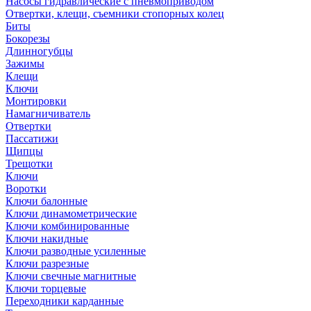
Насосы гидравлические с пневмоприводом
Отвертки, клещи, съемники стопорных колец
Биты
Бокорезы
Длинногубцы
Зажимы
Клещи
Ключи
Монтировки
Намагничиватель
Отвертки
Пассатижи
Щипцы
Трещотки
Ключи
Воротки
Ключи балонные
Ключи динамометрические
Ключи комбинированные
Ключи накидные
Ключи разводные усиленные
Ключи разрезные
Ключи свечные магнитные
Ключи торцевые
Переходники карданные