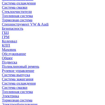
Система охлаждения
Система смазки
Стеклоочистители
Топливная система
Тормозная система
Специнструмент VW & Audi
Безопасность
ГБЦ
ГРМ
Коленвал
КПП
Маховик
Обслуживание
Общее
Подвеска
Поликлиновый ремень
Рулевое управление
Система выпуска
Система зажигания
Система охлаждения
Система смазки
Топливная система
Электрика
Тормозная система
Электрооборудование