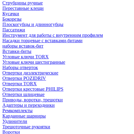
Струбцины ручные
Переставные клещи
Кусачки
Бокорезы
Плоскогубцы и длинногубцы
Пассатижи
Инструмент для работы с внутренним профилем
Насадки торцевые с вставками-битами
наборы вставок-бит
Вставки-биты
Угловые ключи TORX
Угловые ключи шестигранные
Наборы отверток
Отвертки диэлектрические
Отвертки POZIDRIV
Отвертки TORX
Отвертки крестовые PHILIPS
Отвертки шлицевые
Приводы, воротки, трещотки
Адаптеры и переходники
Ремкомплекты
Карданные шарниры
Удлинители
Трещоточные рукоятки
Воротки