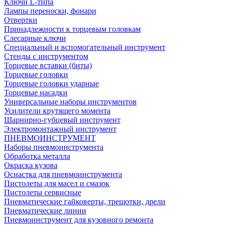
Ключи L-типа
Лампы переноски, фонари
Отвертки
Принадлежности к торцевым головкам
Слесарные ключи
Специальный и вспомогательный инструмент
Стенды с инструментом
Торцевые вставки (биты)
Торцевые головки
Торцевые головки ударные
Торцевые насадки
Универсальные наборы инструментов
Усилители крутящего момента
Шарнирно-губцевый инструмент
Электромонтажный инструмент
ПНЕВМОИНСТРУМЕНТ
Наборы пневмоинструмента
Обработка металла
Окраска кузова
Оснастка для пневмоинструмента
Пистолеты для масел и смазок
Пистолеты сервисные
Пневматические гайковерты, трещотки, дрели
Пневматические линии
Пневмоинструмент для кузовного ремонта