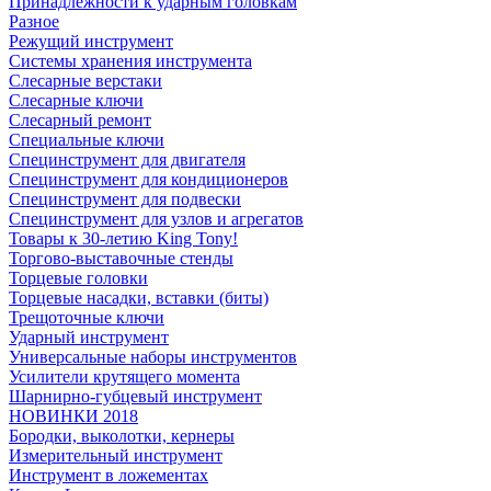
Принадлежности к ударным головкам
Разное
Режущий инструмент
Системы хранения инструмента
Слесарные верстаки
Слесарные ключи
Слесарный ремонт
Специальные ключи
Специнструмент для двигателя
Специнструмент для кондиционеров
Специнструмент для подвески
Специнструмент для узлов и агрегатов
Товары к 30-летию King Tony!
Торгово-выставочные стенды
Торцевые головки
Торцевые насадки, вставки (биты)
Трещоточные ключи
Ударный инструмент
Универсальные наборы инструментов
Усилители крутящего момента
Шарнирно-губцевый инструмент
НОВИНКИ 2018
Бородки, выколотки, кернеры
Измерительный инструмент
Инструмент в ложементах