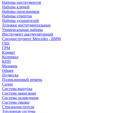
Наборы инструментов
Наборы ключей
Наборы напильников
Наборы отверток
Наборы удлинителей
Тележки инструментальные
Универсальные наборы
Инструмент аккумуляторный
Специнструмент Mercedes - BMW
ГБЦ
ГРМ
Климат
Коленвал
КПП
Маховик
Общее
Подвеска
Поликлиновый ремень
Салон
Система выпуска
Система зажигания
Система охлаждения
Система смазки
Стеклоочистители
Топливная система