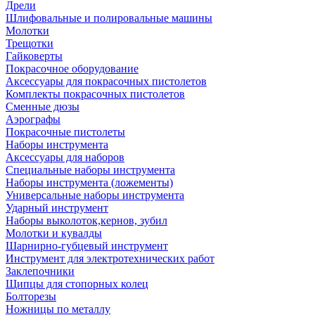
Дрели
Шлифовальные и полировальные машины
Молотки
Трещотки
Гайковерты
Покрасочное оборудование
Аксессуары для покрасочных пистолетов
Комплекты покрасочных пистолетов
Сменные дюзы
Аэрографы
Покрасочные пистолеты
Наборы инструмента
Аксессуары для наборов
Специальные наборы инструмента
Наборы инструмента (ложементы)
Универсальные наборы инструмента
Ударный инструмент
Наборы выколоток,кернов, зубил
Молотки и кувалды
Шарнирно-губцевый инструмент
Инструмент для электротехнических работ
Заклепочники
Щипцы для стопорных колец
Болторезы
Ножницы по металлу