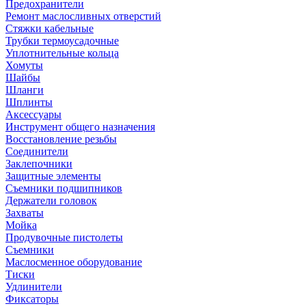
Предохранители
Ремонт маслосливных отверстий
Стяжки кабельные
Трубки термоусадочные
Уплотнительные кольца
Хомуты
Шайбы
Шланги
Шплинты
Аксессуары
Инструмент общего назначения
Восстановление резьбы
Соединители
Заклепочники
Защитные элементы
Съемники подшипников
Держатели головок
Захваты
Мойка
Продувочные пистолеты
Съемники
Маслосменное оборудование
Тиски
Удлинители
Фиксаторы