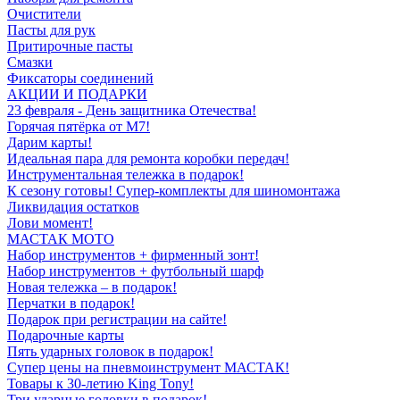
Очистители
Пасты для рук
Притирочные пасты
Смазки
Фиксаторы соединений
АКЦИИ И ПОДАРКИ
23 февраля - День защитника Отечества!
Горячая пятёрка от M7!
Дарим карты!
Идеальная пара для ремонта коробки передач!
Инструментальная тележка в подарок!
К сезону готовы! Супер-комплекты для шиномонтажа
Ликвидация остатков
Лови момент!
МАСТАК МОТО
Набор инструментов + фирменный зонт!
Набор инструментов + футбольный шарф
Новая тележка – в подарок!
Перчатки в подарок!
Подарок при регистрации на сайте!
Подарочные карты
Пять ударных головок в подарок!
Супер цены на пневмоинструмент МАСТАК!
Товары к 30-летию King Tony!
Три ударные головки в подарок!