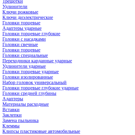
Трещотки
Удлинители
Ключи рожковые
Ключи диэлектрические
Головки торцевые
Адаптеры ударные
Головки торцевые глубокие
Головки с насадками
Головки свечные
Головки торцевые
Головки специальные
Переходники карданные ударные
Удлинители ударные
Головки торцевые ударные
Головки изолированные
Набор головок универсальный
Головки торцевые глубокие ударные
Головки средней глубины
Адаптеры
Материалы расходные
Вставки
Заклепки
Замена пыльника
Клеммы
Клипсы пластиковые автомобильные