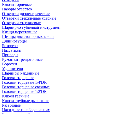
Ключи торцевые
Наборы отверток
Отвертки диэлектрические
Отвертки стержневые ударные
Отвертки стержневые
Шарнирно-губцевый инструмент
Клещи переставные
Щипцы для стопорных колец
Длинногубцы
Бокорезы
Пассатижи
Приводы
Рукоятки трещоточные
Воротки
Удлинители
Шарниры карданные
Головки торцевые
Головки торцевые 1/4'DR
Головки торцевые свечные
Головки торцевые 1/2'DR
Ключи гаечные
Ключи трубные рычажные
Разводные
Накидные и наборы из них