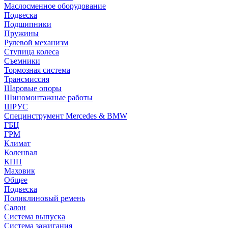
Маслосменное оборудование
Подвеска
Подшипники
Пружины
Рулевой механизм
Ступица колеса
Съемники
Тормозная система
Трансмиссия
Шаровые опоры
Шиномонтажные работы
ШРУС
Специнструмент Mercedes & BMW
ГБЦ
ГРМ
Климат
Коленвал
КПП
Маховик
Общее
Подвеска
Поликлиновый ремень
Салон
Система выпуска
Система зажигания