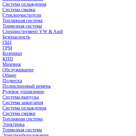
Система охлаждения
Система смазки
Стеклоочистители
Топливная система
Тормозная система
Специнструмент VW & Audi
Безопасность
ГБЦ
ГРМ
Коленвал
КПП
Маховик
Обслуживание
Общее
Подвеска
Поликлиновый ремень
Рулевое управление
Система выпуска
Система зажигания
Система охлаждения
Система смазки
Топливная система
Электрика
Тормозная система
Электрооборудование