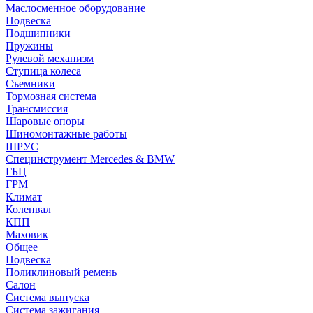
Маслосменное оборудование
Подвеска
Подшипники
Пружины
Рулевой механизм
Ступица колеса
Съемники
Тормозная система
Трансмиссия
Шаровые опоры
Шиномонтажные работы
ШРУС
Специнструмент Mercedes & BMW
ГБЦ
ГРМ
Климат
Коленвал
КПП
Маховик
Общее
Подвеска
Поликлиновый ремень
Салон
Система выпуска
Система зажигания