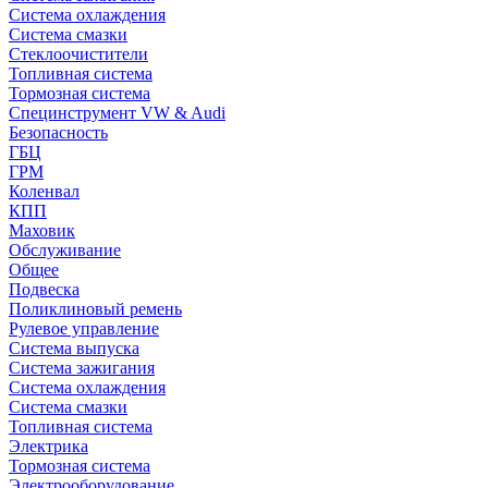
Система охлаждения
Система смазки
Стеклоочистители
Топливная система
Тормозная система
Специнструмент VW & Audi
Безопасность
ГБЦ
ГРМ
Коленвал
КПП
Маховик
Обслуживание
Общее
Подвеска
Поликлиновый ремень
Рулевое управление
Система выпуска
Система зажигания
Система охлаждения
Система смазки
Топливная система
Электрика
Тормозная система
Электрооборудование