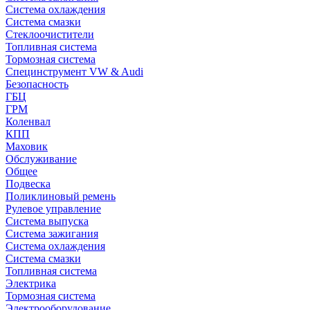
Система охлаждения
Система смазки
Стеклоочистители
Топливная система
Тормозная система
Специнструмент VW & Audi
Безопасность
ГБЦ
ГРМ
Коленвал
КПП
Маховик
Обслуживание
Общее
Подвеска
Поликлиновый ремень
Рулевое управление
Система выпуска
Система зажигания
Система охлаждения
Система смазки
Топливная система
Электрика
Тормозная система
Электрооборудование