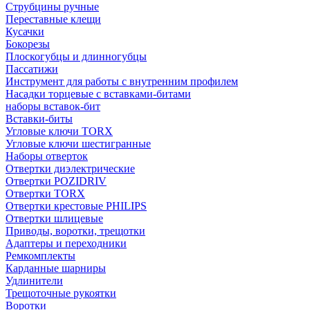
Струбцины ручные
Переставные клещи
Кусачки
Бокорезы
Плоскогубцы и длинногубцы
Пассатижи
Инструмент для работы с внутренним профилем
Насадки торцевые с вставками-битами
наборы вставок-бит
Вставки-биты
Угловые ключи TORX
Угловые ключи шестигранные
Наборы отверток
Отвертки диэлектрические
Отвертки POZIDRIV
Отвертки TORX
Отвертки крестовые PHILIPS
Отвертки шлицевые
Приводы, воротки, трещотки
Адаптеры и переходники
Ремкомплекты
Карданные шарниры
Удлинители
Трещоточные рукоятки
Воротки