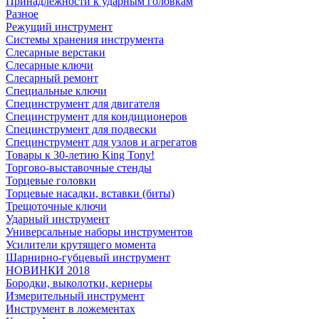
Принадлежности к ударным головкам
Разное
Режущий инструмент
Системы хранения инструмента
Слесарные верстаки
Слесарные ключи
Слесарный ремонт
Специальные ключи
Специнструмент для двигателя
Специнструмент для кондиционеров
Специнструмент для подвески
Специнструмент для узлов и агрегатов
Товары к 30-летию King Tony!
Торгово-выставочные стенды
Торцевые головки
Торцевые насадки, вставки (биты)
Трещоточные ключи
Ударный инструмент
Универсальные наборы инструментов
Усилители крутящего момента
Шарнирно-губцевый инструмент
НОВИНКИ 2018
Бородки, выколотки, кернеры
Измерительный инструмент
Инструмент в ложементах