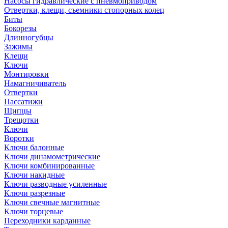
Насосы гидравлические с пневмоприводом
Отвертки, клещи, съемники стопорных колец
Биты
Бокорезы
Длинногубцы
Зажимы
Клещи
Ключи
Монтировки
Намагничиватель
Отвертки
Пассатижи
Щипцы
Трещотки
Ключи
Воротки
Ключи балонные
Ключи динамометрические
Ключи комбинированные
Ключи накидные
Ключи разводные усиленные
Ключи разрезные
Ключи свечные магнитные
Ключи торцевые
Переходники карданные