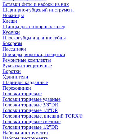
Вставки-биты и наборы из них
Шарнирно-губцевый инструмент
Ножницы
Клещи
Щипцы для стопорных колец
Кусачки
Плоскогубцы и длинногубцы
Бокорезы
Пассатижи
Приводы, воротки, трещотки
Ремонтные комплекты
Рукоятки трещоточные
Воротки
Удлинители
Шарниры карданные
Переходники
Головки торцевые
Головки торцевые ударные
Головки торцевые 3/8"DR
Головки торцевые 1/4''DR
Головки торцевые, внешний TORX®
Головки торцевые свечные
Головки торцевые 1/2"DR
Наборы инструмента
Наборы инструмента