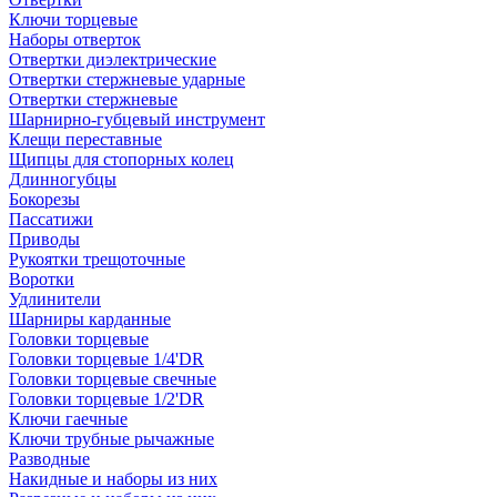
Ключи торцевые
Наборы отверток
Отвертки диэлектрические
Отвертки стержневые ударные
Отвертки стержневые
Шарнирно-губцевый инструмент
Клещи переставные
Щипцы для стопорных колец
Длинногубцы
Бокорезы
Пассатижи
Приводы
Рукоятки трещоточные
Воротки
Удлинители
Шарниры карданные
Головки торцевые
Головки торцевые 1/4'DR
Головки торцевые свечные
Головки торцевые 1/2'DR
Ключи гаечные
Ключи трубные рычажные
Разводные
Накидные и наборы из них