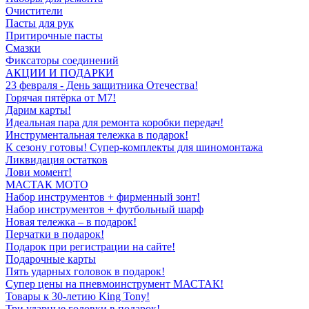
Очистители
Пасты для рук
Притирочные пасты
Смазки
Фиксаторы соединений
АКЦИИ И ПОДАРКИ
23 февраля - День защитника Отечества!
Горячая пятёрка от M7!
Дарим карты!
Идеальная пара для ремонта коробки передач!
Инструментальная тележка в подарок!
К сезону готовы! Супер-комплекты для шиномонтажа
Ликвидация остатков
Лови момент!
МАСТАК МОТО
Набор инструментов + фирменный зонт!
Набор инструментов + футбольный шарф
Новая тележка – в подарок!
Перчатки в подарок!
Подарок при регистрации на сайте!
Подарочные карты
Пять ударных головок в подарок!
Супер цены на пневмоинструмент МАСТАК!
Товары к 30-летию King Tony!
Три ударные головки в подарок!