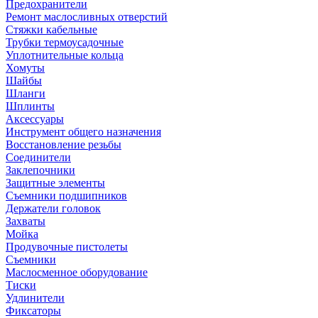
Предохранители
Ремонт маслосливных отверстий
Стяжки кабельные
Трубки термоусадочные
Уплотнительные кольца
Хомуты
Шайбы
Шланги
Шплинты
Аксессуары
Инструмент общего назначения
Восстановление резьбы
Соединители
Заклепочники
Защитные элементы
Съемники подшипников
Держатели головок
Захваты
Мойка
Продувочные пистолеты
Съемники
Маслосменное оборудование
Тиски
Удлинители
Фиксаторы