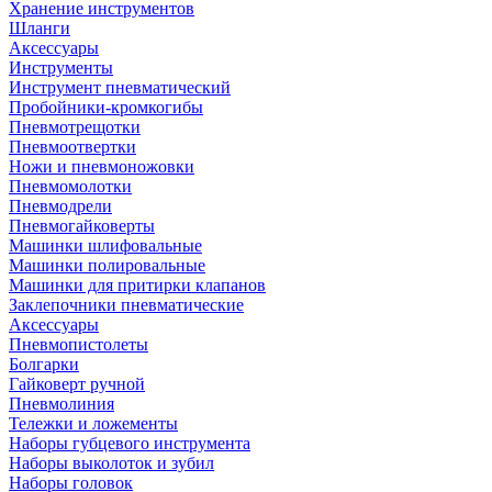
Хранение инструментов
Шланги
Аксессуары
Инструменты
Инструмент пневматический
Пробойники-кромкогибы
Пневмотрещотки
Пневмоотвертки
Ножи и пневмоножовки
Пневмомолотки
Пневмодрели
Пневмогайковерты
Машинки шлифовальные
Машинки полировальные
Машинки для притирки клапанов
Заклепочники пневматические
Аксессуары
Пневмопистолеты
Болгарки
Гайковерт ручной
Пневмолиния
Тележки и ложементы
Наборы губцевого инструмента
Наборы выколоток и зубил
Наборы головок