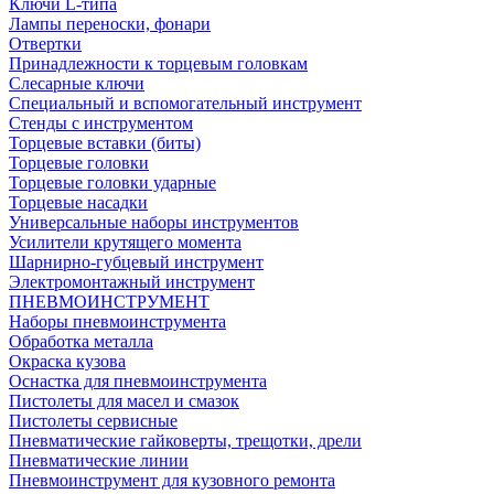
Ключи L-типа
Лампы переноски, фонари
Отвертки
Принадлежности к торцевым головкам
Слесарные ключи
Специальный и вспомогательный инструмент
Стенды с инструментом
Торцевые вставки (биты)
Торцевые головки
Торцевые головки ударные
Торцевые насадки
Универсальные наборы инструментов
Усилители крутящего момента
Шарнирно-губцевый инструмент
Электромонтажный инструмент
ПНЕВМОИНСТРУМЕНТ
Наборы пневмоинструмента
Обработка металла
Окраска кузова
Оснастка для пневмоинструмента
Пистолеты для масел и смазок
Пистолеты сервисные
Пневматические гайковерты, трещотки, дрели
Пневматические линии
Пневмоинструмент для кузовного ремонта