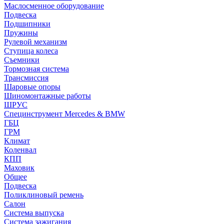
Маслосменное оборудование
Подвеска
Подшипники
Пружины
Рулевой механизм
Ступица колеса
Съемники
Тормозная система
Трансмиссия
Шаровые опоры
Шиномонтажные работы
ШРУС
Специнструмент Mercedes & BMW
ГБЦ
ГРМ
Климат
Коленвал
КПП
Маховик
Общее
Подвеска
Поликлиновый ремень
Салон
Система выпуска
Система зажигания