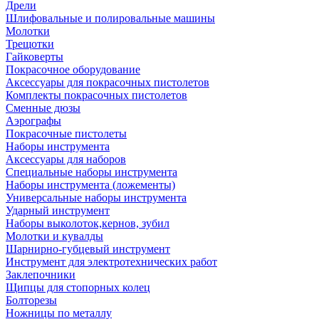
Дрели
Шлифовальные и полировальные машины
Молотки
Трещотки
Гайковерты
Покрасочное оборудование
Аксессуары для покрасочных пистолетов
Комплекты покрасочных пистолетов
Сменные дюзы
Аэрографы
Покрасочные пистолеты
Наборы инструмента
Аксессуары для наборов
Специальные наборы инструмента
Наборы инструмента (ложементы)
Универсальные наборы инструмента
Ударный инструмент
Наборы выколоток,кернов, зубил
Молотки и кувалды
Шарнирно-губцевый инструмент
Инструмент для электротехнических работ
Заклепочники
Щипцы для стопорных колец
Болторезы
Ножницы по металлу