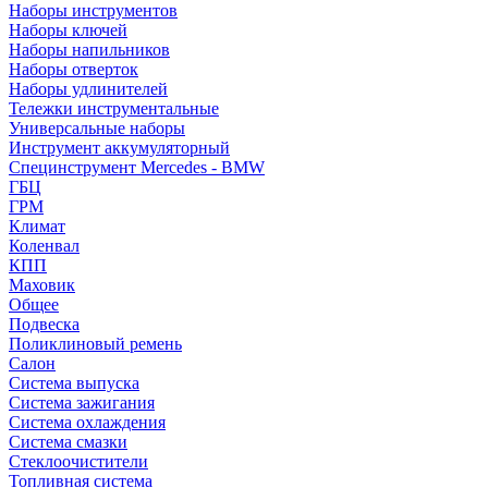
Наборы инструментов
Наборы ключей
Наборы напильников
Наборы отверток
Наборы удлинителей
Тележки инструментальные
Универсальные наборы
Инструмент аккумуляторный
Специнструмент Mercedes - BMW
ГБЦ
ГРМ
Климат
Коленвал
КПП
Маховик
Общее
Подвеска
Поликлиновый ремень
Салон
Система выпуска
Система зажигания
Система охлаждения
Система смазки
Стеклоочистители
Топливная система