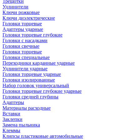
Трещотки
Удлинители
Ключи рожковые
Ключи диэлектрические
Головки торцевые
Адаптеры ударные
Головки торцевые глубокие
Головки с насадками
Головки свечные
Головки торцевые
Головки специальные
Переходники карданные ударные
Удлинители ударные
Головки торцевые ударные
Головки изолированные
Набор головок универсальный
Головки торцевые глубокие ударные
Головки средней глубины
Адаптеры
Материалы расходные
Вставки
Заклепки
Замена пыльника
Клеммы
Клипсы пластиковые автомобильные