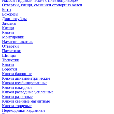
Насосы гидравлические с пневмоприводом
Отвертки, клещи, съемники стопорных колец
Биты
Бокорезы
Длинногубцы
Зажимы
Клещи
Ключи
Монтировки
Намагничиватель
Отвертки
Пассатижи
Щипцы
Трещотки
Ключи
Воротки
Ключи балонные
Ключи динамометрические
Ключи комбинированные
Ключи накидные
Ключи разводные усиленные
Ключи разрезные
Ключи свечные магнитные
Ключи торцевые
Переходники карданные