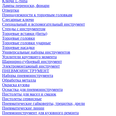
Ключи L-типа
Лампы переноски, фонари
Отвертки
Принадлежности к торцевым головкам
Слесарные ключи
Специальный и вспомогательный инструмент
Стенды с инструментом
Торцевые вставки (биты)
Торцевые головки
Торцевые головки ударные
Торцевые насадки
Универсальные наборы инструментов
Усилители крутящего момента
Шарнирно-губцевый инструмент
Электромонтажный инструмент
ПНЕВМОИНСТРУМЕНТ
Наборы пневмоинструмента
Обработка металла
Окраска кузова
Оснастка для пневмоинструмента
Пистолеты для масел и смазок
Пистолеты сервисные
Пневматические гайковерты, трещотки, дрели
Пневматические линии
Пневмоинструмент для кузовного ремонта