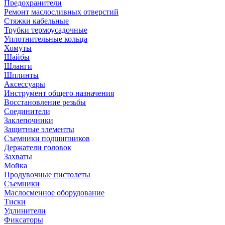
Предохранители
Ремонт маслосливных отверстий
Стяжки кабельные
Трубки термоусадочные
Уплотнительные кольца
Хомуты
Шайбы
Шланги
Шплинты
Аксессуары
Инструмент общего назначения
Восстановление резьбы
Соединители
Заклепочники
Защитные элементы
Съемники подшипников
Держатели головок
Захваты
Мойка
Продувочные пистолеты
Съемники
Маслосменное оборудование
Тиски
Удлинители
Фиксаторы