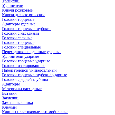
Трещотки
Удлинители
Ключи рожковые
Ключи диэлектрические
Головки торцевые
Адаптеры ударные
Головки торцевые глубокие
Головки с насадками
Головки свечные
Головки торцевые
Головки специальные
Переходники карданные ударные
Удлинители ударные
Головки торцевые ударные
Головки изолированные
Набор головок универсальный
Головки торцевые глубокие ударные
Головки средней глубины
Адаптеры
Материалы расходные
Вставки
Заклепки
Замена пыльника
Клеммы
Клипсы пластиковые автомобильные