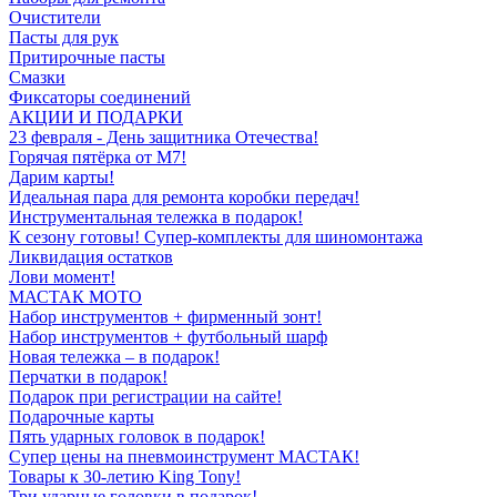
Очистители
Пасты для рук
Притирочные пасты
Смазки
Фиксаторы соединений
АКЦИИ И ПОДАРКИ
23 февраля - День защитника Отечества!
Горячая пятёрка от M7!
Дарим карты!
Идеальная пара для ремонта коробки передач!
Инструментальная тележка в подарок!
К сезону готовы! Супер-комплекты для шиномонтажа
Ликвидация остатков
Лови момент!
МАСТАК МОТО
Набор инструментов + фирменный зонт!
Набор инструментов + футбольный шарф
Новая тележка – в подарок!
Перчатки в подарок!
Подарок при регистрации на сайте!
Подарочные карты
Пять ударных головок в подарок!
Супер цены на пневмоинструмент МАСТАК!
Товары к 30-летию King Tony!
Три ударные головки в подарок!