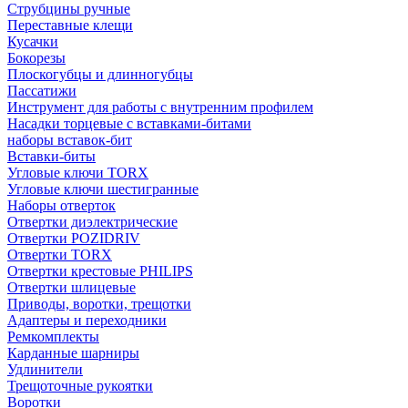
Струбцины ручные
Переставные клещи
Кусачки
Бокорезы
Плоскогубцы и длинногубцы
Пассатижи
Инструмент для работы с внутренним профилем
Насадки торцевые с вставками-битами
наборы вставок-бит
Вставки-биты
Угловые ключи TORX
Угловые ключи шестигранные
Наборы отверток
Отвертки диэлектрические
Отвертки POZIDRIV
Отвертки TORX
Отвертки крестовые PHILIPS
Отвертки шлицевые
Приводы, воротки, трещотки
Адаптеры и переходники
Ремкомплекты
Карданные шарниры
Удлинители
Трещоточные рукоятки
Воротки