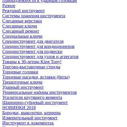
Принадлежности к ударным головкам
Разное
Режущий инструмент
Системы хранения инструмента
Слесарные верстаки
Слесарные ключи
Слесарный ремонт
Специальные ключи
Специнструмент для двигателя
Специнструмент для кондиционеров
Специнструмент для подвески
Специнструмент для узлов и агрегатов
Товары к 30-летию King Tony!
Торгово-выставочные стенды
Торцевые головки
Торцевые насадки, вставки (биты)
Трещоточные ключи
Ударный инструмент
Универсальные наборы инструментов
Усилители крутящего момента
Шарнирно-губцевый инструмент
НОВИНКИ 2018
Бородки, выколотки, кернеры
Измерительный инструмент
Инструмент в ложементах