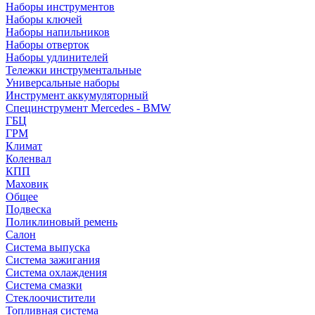
Наборы инструментов
Наборы ключей
Наборы напильников
Наборы отверток
Наборы удлинителей
Тележки инструментальные
Универсальные наборы
Инструмент аккумуляторный
Специнструмент Mercedes - BMW
ГБЦ
ГРМ
Климат
Коленвал
КПП
Маховик
Общее
Подвеска
Поликлиновый ремень
Салон
Система выпуска
Система зажигания
Система охлаждения
Система смазки
Стеклоочистители
Топливная система