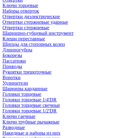
Ключи торцевые
Наборы отверток
Отвертки диэлектрические
Отвертки стержневые ударные
Отвертки стержневые
Шарнирно-губцевый инструмент
Клещи переставные
Щипцы для стопорных колец
Длинногубцы
Бокорезы
Пассатижи
Приводы
Рукоятки трещоточные
Воротки
Удлинители
Шарниры карданные
Головки торцевые
Головки торцевые 1/4'DR
Головки торцевые свечные
Головки торцевые 1/2'DR
Ключи гаечные
Ключи трубные рычажные
Разводные
Накидные и наборы из них