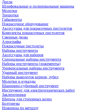
Дрели
Шлифовальные и полировальные машины
Молотки
Трещотки
Гайковерты
Покрасочное оборудование
Аксессуары для покрасочных пистолетов
Комплекты покрасочных пистолетов
Сменные дюзы
Аэрографы
Покрасочные пистолеты
Наборы инструмента
Аксессуары для наборов
Специальные наборы инструмента
Наборы инструмента (ложементы)
Универсальные наборы инструмента
Ударный инструмент
Наборы выколоток,кернов, зубил
Молотки и кувалды
Шарнирно-губцевый инструмент
Инструмент для электротехнических работ
Заклепочники
Щипцы для стопорных колец
Болторезы
Ножницы по металлу