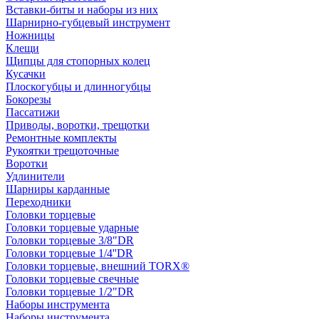
Вставки-биты и наборы из них
Шарнирно-губцевый инструмент
Ножницы
Клещи
Щипцы для стопорных колец
Кусачки
Плоскогубцы и длинногубцы
Бокорезы
Пассатижи
Приводы, воротки, трещотки
Ремонтные комплекты
Рукоятки трещоточные
Воротки
Удлинители
Шарниры карданные
Переходники
Головки торцевые
Головки торцевые ударные
Головки торцевые 3/8"DR
Головки торцевые 1/4''DR
Головки торцевые, внешний TORX®
Головки торцевые свечные
Головки торцевые 1/2"DR
Наборы инструмента
Наборы инструмента