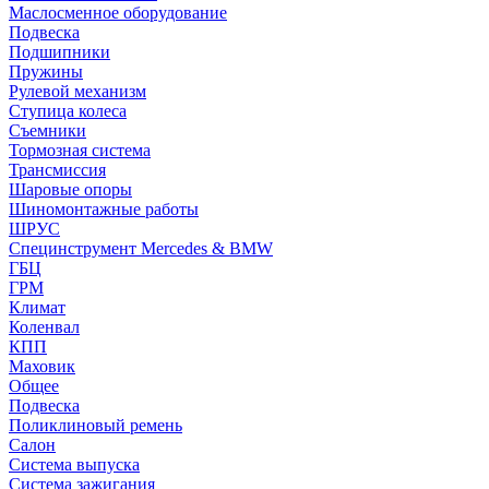
Маслосменное оборудование
Подвеска
Подшипники
Пружины
Рулевой механизм
Ступица колеса
Съемники
Тормозная система
Трансмиссия
Шаровые опоры
Шиномонтажные работы
ШРУС
Специнструмент Mercedes & BMW
ГБЦ
ГРМ
Климат
Коленвал
КПП
Маховик
Общее
Подвеска
Поликлиновый ремень
Салон
Система выпуска
Система зажигания