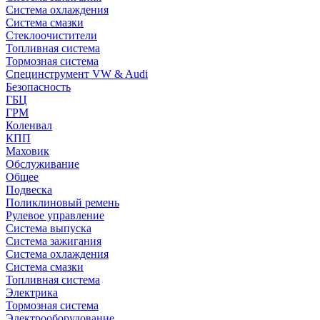
Система охлаждения
Система смазки
Стеклоочистители
Топливная система
Тормозная система
Специнструмент VW & Audi
Безопасность
ГБЦ
ГРМ
Коленвал
КПП
Маховик
Обслуживание
Общее
Подвеска
Поликлиновый ремень
Рулевое управление
Система выпуска
Система зажигания
Система охлаждения
Система смазки
Топливная система
Электрика
Тормозная система
Электрооборудование