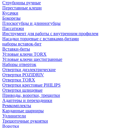
Струбцины ручные
Переставные клещи
Кусачки
Бокорезы
Плоскогубцы и длинногубцы
Пассатижи
Инструмент для работы с внутренним профилем
Насадки торцевые с вставками-битами
наборы вставок-бит
Вставки-биты
Угловые ключи TORX
Угловые ключи шестигранные
Наборы отверток
Отвертки диэлектрические
Отвертки POZIDRIV
Отвертки TORX
Отвертки крестовые PHILIPS
Отвертки шлицевые
Приводы, воротки, трещотки
Адаптеры и переходники
Ремкомплекты
Карданные шарниры
Удлинители
Трещоточные рукоятки
Воротки