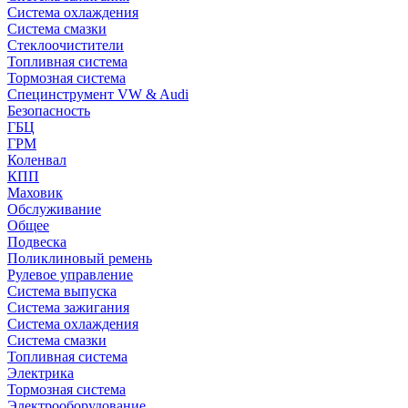
Система охлаждения
Система смазки
Стеклоочистители
Топливная система
Тормозная система
Специнструмент VW & Audi
Безопасность
ГБЦ
ГРМ
Коленвал
КПП
Маховик
Обслуживание
Общее
Подвеска
Поликлиновый ремень
Рулевое управление
Система выпуска
Система зажигания
Система охлаждения
Система смазки
Топливная система
Электрика
Тормозная система
Электрооборудование