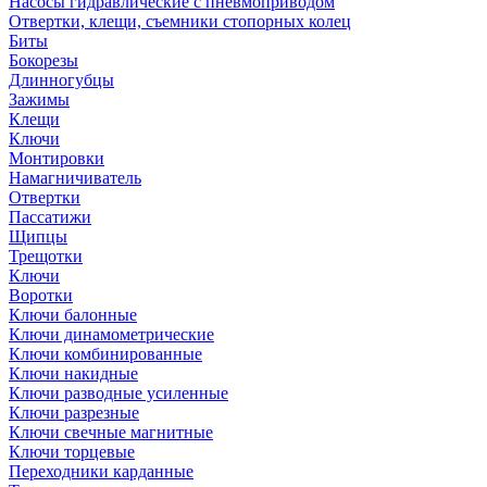
Насосы гидравлические с пневмоприводом
Отвертки, клещи, съемники стопорных колец
Биты
Бокорезы
Длинногубцы
Зажимы
Клещи
Ключи
Монтировки
Намагничиватель
Отвертки
Пассатижи
Щипцы
Трещотки
Ключи
Воротки
Ключи балонные
Ключи динамометрические
Ключи комбинированные
Ключи накидные
Ключи разводные усиленные
Ключи разрезные
Ключи свечные магнитные
Ключи торцевые
Переходники карданные