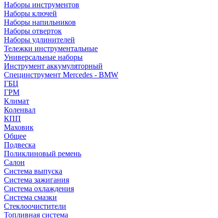
Наборы инструментов
Наборы ключей
Наборы напильников
Наборы отверток
Наборы удлинителей
Тележки инструментальные
Универсальные наборы
Инструмент аккумуляторный
Специнструмент Mercedes - BMW
ГБЦ
ГРМ
Климат
Коленвал
КПП
Маховик
Общее
Подвеска
Поликлиновый ремень
Салон
Система выпуска
Система зажигания
Система охлаждения
Система смазки
Стеклоочистители
Топливная система