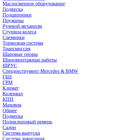
Маслосменное оборудование
Подвеска
Подшипники
Пружины
Рулевой механизм
Ступица колеса
Съемники
Тормозная система
Трансмиссия
Шаровые опоры
Шиномонтажные работы
ШРУС
Специнструмент Mercedes & BMW
ГБЦ
ГРМ
Климат
Коленвал
КПП
Маховик
Общее
Подвеска
Поликлиновый ремень
Салон
Система выпуска
Система зажигания