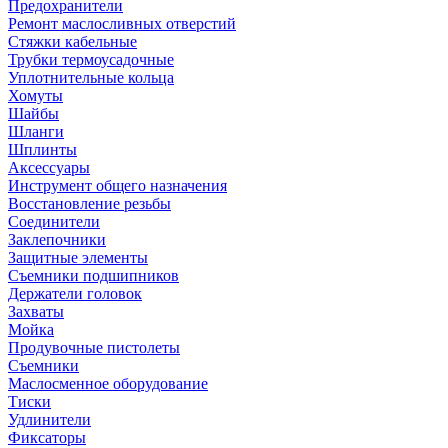
Предохранители
Ремонт маслосливных отверстий
Стяжки кабельные
Трубки термоусадочные
Уплотнительные кольца
Хомуты
Шайбы
Шланги
Шплинты
Аксессуары
Инструмент общего назначения
Восстановление резьбы
Соединители
Заклепочники
Защитные элементы
Съемники подшипников
Держатели головок
Захваты
Мойка
Продувочные пистолеты
Съемники
Маслосменное оборудование
Тиски
Удлинители
Фиксаторы