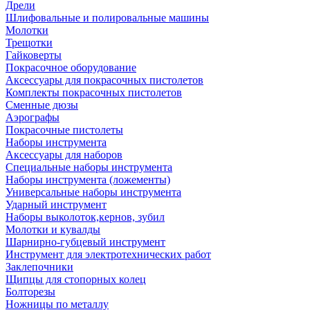
Дрели
Шлифовальные и полировальные машины
Молотки
Трещотки
Гайковерты
Покрасочное оборудование
Аксессуары для покрасочных пистолетов
Комплекты покрасочных пистолетов
Сменные дюзы
Аэрографы
Покрасочные пистолеты
Наборы инструмента
Аксессуары для наборов
Специальные наборы инструмента
Наборы инструмента (ложементы)
Универсальные наборы инструмента
Ударный инструмент
Наборы выколоток,кернов, зубил
Молотки и кувалды
Шарнирно-губцевый инструмент
Инструмент для электротехнических работ
Заклепочники
Щипцы для стопорных колец
Болторезы
Ножницы по металлу