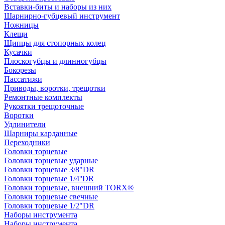
Вставки-биты и наборы из них
Шарнирно-губцевый инструмент
Ножницы
Клещи
Щипцы для стопорных колец
Кусачки
Плоскогубцы и длинногубцы
Бокорезы
Пассатижи
Приводы, воротки, трещотки
Ремонтные комплекты
Рукоятки трещоточные
Воротки
Удлинители
Шарниры карданные
Переходники
Головки торцевые
Головки торцевые ударные
Головки торцевые 3/8"DR
Головки торцевые 1/4''DR
Головки торцевые, внешний TORX®
Головки торцевые свечные
Головки торцевые 1/2"DR
Наборы инструмента
Наборы инструмента