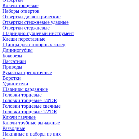
Ключи торцевые
Наборы отверток
Отвертки диэлектрические
Отвертки стержневые ударные
Отвертки стержневые
Шарнирно-губцевый инструмент
Клещи переставные
Щипцы для стопорных колец
Длинногубцы
Бокорезы
Пассатижи
Приводы
Рукоятки трещоточные
Воротки
Удлинители
Шарниры карданные
Головки торцевые
Головки торцевые 1/4'DR
Головки торцевые свечные
Головки торцевые 1/2'DR
Ключи гаечные
Ключи трубные рычажные
Разводные
Накидные и наборы из них