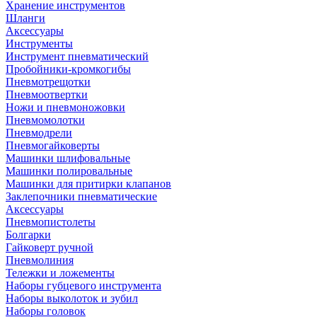
Хранение инструментов
Шланги
Аксессуары
Инструменты
Инструмент пневматический
Пробойники-кромкогибы
Пневмотрещотки
Пневмоотвертки
Ножи и пневмоножовки
Пневмомолотки
Пневмодрели
Пневмогайковерты
Машинки шлифовальные
Машинки полировальные
Машинки для притирки клапанов
Заклепочники пневматические
Аксессуары
Пневмопистолеты
Болгарки
Гайковерт ручной
Пневмолиния
Тележки и ложементы
Наборы губцевого инструмента
Наборы выколоток и зубил
Наборы головок