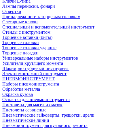
Ключи L-типа
Лампы переноски, фонари
Отвертки
Принадлежности к торцевым головкам
Слесарные ключи
Специальный и вспомогательный инструмент
Стенды с инструментом
Торцевые вставки (биты)
Торцевые головки
Торцевые головки ударные
Торцевые насадки
Универсальные наборы инструментов
Усилители крутящего момента
Шарнирно-губцевый инструмент
Электромонтажный инструмент
ПНЕВМОИНСТРУМЕНТ
Наборы пневмоинструмента
Обработка металла
Окраска кузова
Оснастка для пневмоинструмента
Пистолеты для масел и смазок
Пистолеты сервисные
Пневматические гайковерты, трещотки, дрели
Пневматические линии
Пневмоинструмент для кузовного ремонта