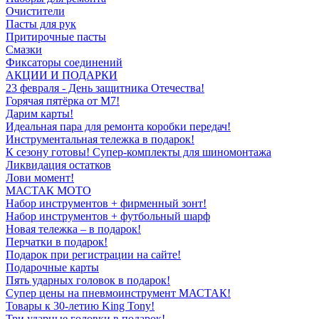
Очистители
Пасты для рук
Притирочные пасты
Смазки
Фиксаторы соединений
АКЦИИ И ПОДАРКИ
23 февраля - День защитника Отечества!
Горячая пятёрка от M7!
Дарим карты!
Идеальная пара для ремонта коробки передач!
Инструментальная тележка в подарок!
К сезону готовы! Супер-комплекты для шиномонтажа
Ликвидация остатков
Лови момент!
МАСТАК МОТО
Набор инструментов + фирменный зонт!
Набор инструментов + футбольный шарф
Новая тележка – в подарок!
Перчатки в подарок!
Подарок при регистрации на сайте!
Подарочные карты
Пять ударных головок в подарок!
Супер цены на пневмоинструмент МАСТАК!
Товары к 30-летию King Tony!
Три ударные головки в подарок!