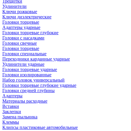
Трещотки
Удлинители
Ключи рожковые
Ключи диэлектрические
Головки торцевые
Адаптеры ударные
Головки торцевые глубокие
Головки с насадками
Головки свечные
Головки торцевые
Головки специальные
Переходники карданные ударные
Удлинители ударные
Головки торцевые ударные
Головки изолированные
Набор головок универсальный
Головки торцевые глубокие ударные
Головки средней глубины
Адаптеры
Материалы расходные
Вставки
Заклепки
Замена пыльника
Клеммы
Клипсы пластиковые автомобильные