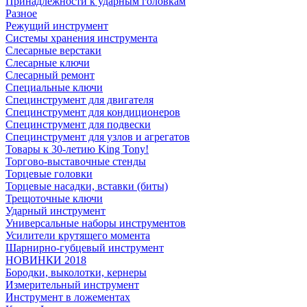
Принадлежности к ударным головкам
Разное
Режущий инструмент
Системы хранения инструмента
Слесарные верстаки
Слесарные ключи
Слесарный ремонт
Специальные ключи
Специнструмент для двигателя
Специнструмент для кондиционеров
Специнструмент для подвески
Специнструмент для узлов и агрегатов
Товары к 30-летию King Tony!
Торгово-выставочные стенды
Торцевые головки
Торцевые насадки, вставки (биты)
Трещоточные ключи
Ударный инструмент
Универсальные наборы инструментов
Усилители крутящего момента
Шарнирно-губцевый инструмент
НОВИНКИ 2018
Бородки, выколотки, кернеры
Измерительный инструмент
Инструмент в ложементах