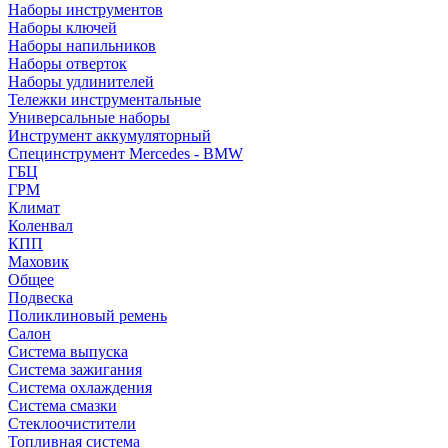
Наборы инструментов
Наборы ключей
Наборы напильников
Наборы отверток
Наборы удлинителей
Тележки инструментальные
Универсальные наборы
Инструмент аккумуляторный
Специнструмент Mercedes - BMW
ГБЦ
ГРМ
Климат
Коленвал
КПП
Маховик
Общее
Подвеска
Поликлиновый ремень
Салон
Система выпуска
Система зажигания
Система охлаждения
Система смазки
Стеклоочистители
Топливная система