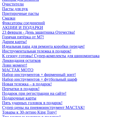
Очистители
Пасты для рук
Притирочные пасты
Смазки
Фиксаторы соединений
АКЦИИ И ПОДАРКИ
23 февраля - День защитника Отечества!
Горячая пятёрка от M7!
Дарим карты!
Идеальная пара для ремонта коробки передач!
Инструментальная тележка в подарок!
К сезону готовы! Супер-комплекты для шиномонтажа
Ликвидация остатков
Лови момент!
МАСТАК МОТО
Набор инструментов + фирменный зонт!
Набор инструментов + футбольный шарф
Новая тележка – в подарок!
Перчатки в подарок!
Подарок при регистрации на сайте!
Подарочные карты
Пять ударных головок в подарок!
Супер цены на пневмоинструмент МАСТАК!
Товары к 30-летию King Tony!
Три ударные головки в подарок!