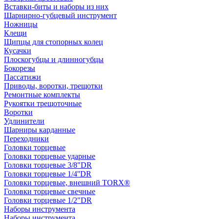
Вставки-биты и наборы из них
Шарнирно-губцевый инструмент
Ножницы
Клещи
Щипцы для стопорных колец
Кусачки
Плоскогубцы и длинногубцы
Бокорезы
Пассатижи
Приводы, воротки, трещотки
Ремонтные комплекты
Рукоятки трещоточные
Воротки
Удлинители
Шарниры карданные
Переходники
Головки торцевые
Головки торцевые ударные
Головки торцевые 3/8"DR
Головки торцевые 1/4''DR
Головки торцевые, внешний TORX®
Головки торцевые свечные
Головки торцевые 1/2"DR
Наборы инструмента
Наборы инструмента