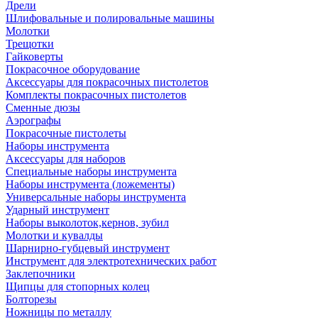
Дрели
Шлифовальные и полировальные машины
Молотки
Трещотки
Гайковерты
Покрасочное оборудование
Аксессуары для покрасочных пистолетов
Комплекты покрасочных пистолетов
Сменные дюзы
Аэрографы
Покрасочные пистолеты
Наборы инструмента
Аксессуары для наборов
Специальные наборы инструмента
Наборы инструмента (ложементы)
Универсальные наборы инструмента
Ударный инструмент
Наборы выколоток,кернов, зубил
Молотки и кувалды
Шарнирно-губцевый инструмент
Инструмент для электротехнических работ
Заклепочники
Щипцы для стопорных колец
Болторезы
Ножницы по металлу