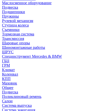
Маслосменное оборудование
Подвеска
Подшипники
Пружины
Рулевой механизм
Ступица колеса
Съемники
Тормозная система
Трансмиссия
Шаровые опоры
Шиномонтажные работы
ШРУС
Специнструмент Mercedes & BMW
ГБЦ
ГРМ
Климат
Коленвал
КПП
Маховик
Общее
Подвеска
Поликлиновый ремень
Салон
Система выпуска
Система зажигания