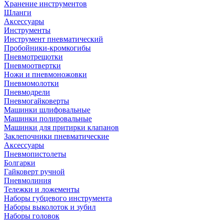
Хранение инструментов
Шланги
Аксессуары
Инструменты
Инструмент пневматический
Пробойники-кромкогибы
Пневмотрещотки
Пневмоотвертки
Ножи и пневмоножовки
Пневмомолотки
Пневмодрели
Пневмогайковерты
Машинки шлифовальные
Машинки полировальные
Машинки для притирки клапанов
Заклепочники пневматические
Аксессуары
Пневмопистолеты
Болгарки
Гайковерт ручной
Пневмолиния
Тележки и ложементы
Наборы губцевого инструмента
Наборы выколоток и зубил
Наборы головок