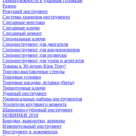
Принадлежности к ударным головкам
Разное
Режущий инструмент
Системы хранения инструмента
Слесарные верстаки
Слесарные ключи
Слесарный ремонт
Специальные ключи
Специнструмент для двигателя
Специнструмент для кондиционеров
Специнструмент для подвески
Специнструмент для узлов и агрегатов
Товары к 30-летию King Tony!
Торгово-выставочные стенды
Торцевые головки
Торцевые насадки, вставки (биты)
Трещоточные ключи
Ударный инструмент
Универсальные наборы инструментов
Усилители крутящего момента
Шарнирно-губцевый инструмент
НОВИНКИ 2018
Бородки, выколотки, кернеры
Измерительный инструмент
Инструмент в ложементах