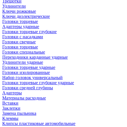
Трещотки
Удлинители
Ключи рожковые
Ключи диэлектрические
Головки торцевые
Адаптеры ударные
Головки торцевые глубокие
Головки с насадками
Головки свечные
Головки торцевые
Головки специальные
Переходники карданные ударные
Удлинители ударные
Головки торцевые ударные
Головки изолированные
Набор головок универсальный
Головки торцевые глубокие ударные
Головки средней глубины
Адаптеры
Материалы расходные
Вставки
Заклепки
Замена пыльника
Клеммы
Клипсы пластиковые автомобильные