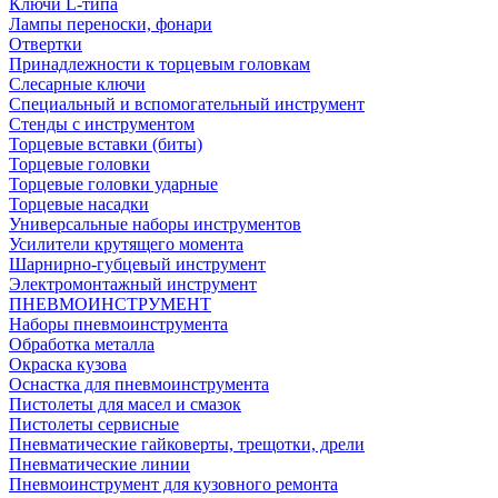
Ключи L-типа
Лампы переноски, фонари
Отвертки
Принадлежности к торцевым головкам
Слесарные ключи
Специальный и вспомогательный инструмент
Стенды с инструментом
Торцевые вставки (биты)
Торцевые головки
Торцевые головки ударные
Торцевые насадки
Универсальные наборы инструментов
Усилители крутящего момента
Шарнирно-губцевый инструмент
Электромонтажный инструмент
ПНЕВМОИНСТРУМЕНТ
Наборы пневмоинструмента
Обработка металла
Окраска кузова
Оснастка для пневмоинструмента
Пистолеты для масел и смазок
Пистолеты сервисные
Пневматические гайковерты, трещотки, дрели
Пневматические линии
Пневмоинструмент для кузовного ремонта