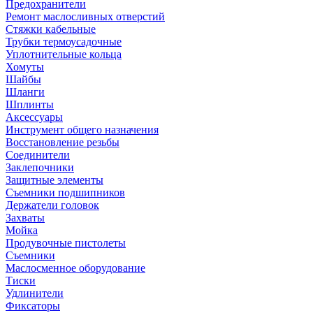
Предохранители
Ремонт маслосливных отверстий
Стяжки кабельные
Трубки термоусадочные
Уплотнительные кольца
Хомуты
Шайбы
Шланги
Шплинты
Аксессуары
Инструмент общего назначения
Восстановление резьбы
Соединители
Заклепочники
Защитные элементы
Съемники подшипников
Держатели головок
Захваты
Мойка
Продувочные пистолеты
Съемники
Маслосменное оборудование
Тиски
Удлинители
Фиксаторы