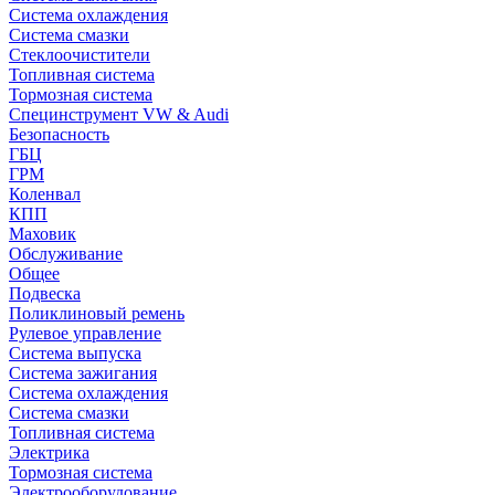
Система охлаждения
Система смазки
Стеклоочистители
Топливная система
Тормозная система
Специнструмент VW & Audi
Безопасность
ГБЦ
ГРМ
Коленвал
КПП
Маховик
Обслуживание
Общее
Подвеска
Поликлиновый ремень
Рулевое управление
Система выпуска
Система зажигания
Система охлаждения
Система смазки
Топливная система
Электрика
Тормозная система
Электрооборудование