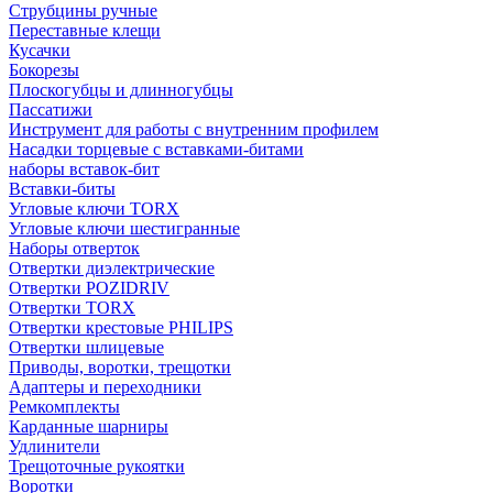
Струбцины ручные
Переставные клещи
Кусачки
Бокорезы
Плоскогубцы и длинногубцы
Пассатижи
Инструмент для работы с внутренним профилем
Насадки торцевые с вставками-битами
наборы вставок-бит
Вставки-биты
Угловые ключи TORX
Угловые ключи шестигранные
Наборы отверток
Отвертки диэлектрические
Отвертки POZIDRIV
Отвертки TORX
Отвертки крестовые PHILIPS
Отвертки шлицевые
Приводы, воротки, трещотки
Адаптеры и переходники
Ремкомплекты
Карданные шарниры
Удлинители
Трещоточные рукоятки
Воротки