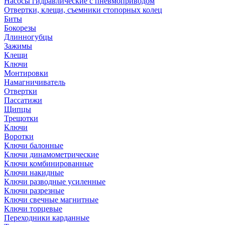
Насосы гидравлические с пневмоприводом
Отвертки, клещи, съемники стопорных колец
Биты
Бокорезы
Длинногубцы
Зажимы
Клещи
Ключи
Монтировки
Намагничиватель
Отвертки
Пассатижи
Щипцы
Трещотки
Ключи
Воротки
Ключи балонные
Ключи динамометрические
Ключи комбинированные
Ключи накидные
Ключи разводные усиленные
Ключи разрезные
Ключи свечные магнитные
Ключи торцевые
Переходники карданные