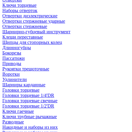
Ключи торцевые
Наборы отверток
Отвертки диэлектрические
Отвертки стержневые ударные
Отвертки стержневые
Шарнирно-губцевый инструмент
Клещи переставные
Щипцы для стопорных колец
Длинногубцы
Бокорезы
Пассатижи
Приводы
Рукоятки трещоточные
Воротки
Удлинители
Шарниры карданные
Головки торцевые
Головки торцевые 1/4'DR
Головки торцевые свечные
Головки торцевые 1/2'DR
Ключи гаечные
Ключи трубные рычажные
Разводные
Накидные и наборы из них