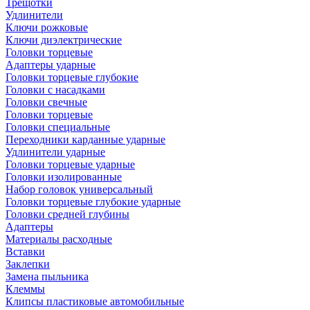
Трещотки
Удлинители
Ключи рожковые
Ключи диэлектрические
Головки торцевые
Адаптеры ударные
Головки торцевые глубокие
Головки с насадками
Головки свечные
Головки торцевые
Головки специальные
Переходники карданные ударные
Удлинители ударные
Головки торцевые ударные
Головки изолированные
Набор головок универсальный
Головки торцевые глубокие ударные
Головки средней глубины
Адаптеры
Материалы расходные
Вставки
Заклепки
Замена пыльника
Клеммы
Клипсы пластиковые автомобильные