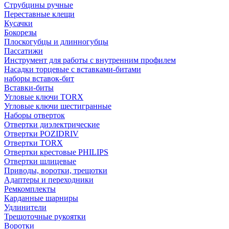
Струбцины ручные
Переставные клещи
Кусачки
Бокорезы
Плоскогубцы и длинногубцы
Пассатижи
Инструмент для работы с внутренним профилем
Насадки торцевые с вставками-битами
наборы вставок-бит
Вставки-биты
Угловые ключи TORX
Угловые ключи шестигранные
Наборы отверток
Отвертки диэлектрические
Отвертки POZIDRIV
Отвертки TORX
Отвертки крестовые PHILIPS
Отвертки шлицевые
Приводы, воротки, трещотки
Адаптеры и переходники
Ремкомплекты
Карданные шарниры
Удлинители
Трещоточные рукоятки
Воротки