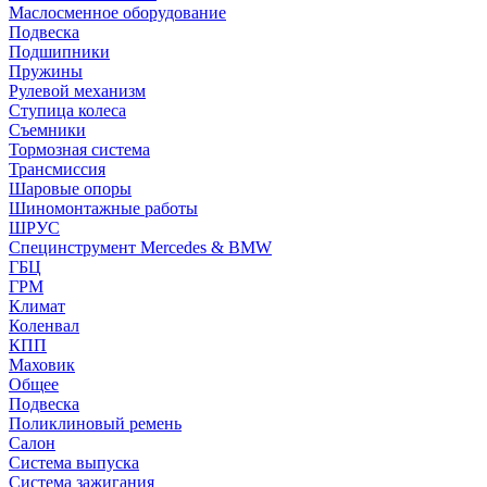
Маслосменное оборудование
Подвеска
Подшипники
Пружины
Рулевой механизм
Ступица колеса
Съемники
Тормозная система
Трансмиссия
Шаровые опоры
Шиномонтажные работы
ШРУС
Специнструмент Mercedes & BMW
ГБЦ
ГРМ
Климат
Коленвал
КПП
Маховик
Общее
Подвеска
Поликлиновый ремень
Салон
Система выпуска
Система зажигания