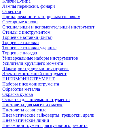
Ключи L-типа
Лампы переноски, фонари
Отвертки
Принадлежности к торцевым головкам
Слесарные ключи
Специальный и вспомогательный инструмент
Стенды с инструментом
Торцевые вставки (биты)
Торцевые головки
Торцевые головки ударные
Торцевые насадки
Универсальные наборы инструментов
Усилители крутящего момента
Шарнирно-губцевый инструмент
Электромонтажный инструмент
ПНЕВМОИНСТРУМЕНТ
Наборы пневмоинструмента
Обработка металла
Окраска кузова
Оснастка для пневмоинструмента
Пистолеты для масел и смазок
Пистолеты сервисные
Пневматические гайковерты, трещотки, дрели
Пневматические линии
Пневмоинструмент для кузовного ремонта