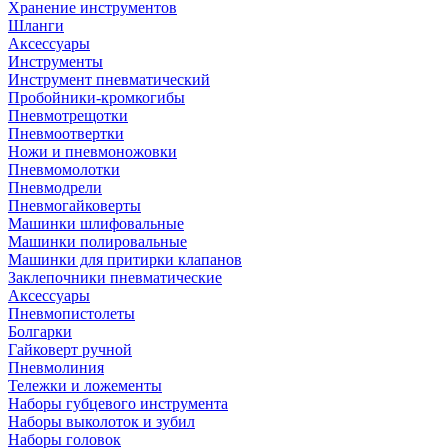
Хранение инструментов
Шланги
Аксессуары
Инструменты
Инструмент пневматический
Пробойники-кромкогибы
Пневмотрещотки
Пневмоотвертки
Ножи и пневмоножовки
Пневмомолотки
Пневмодрели
Пневмогайковерты
Машинки шлифовальные
Машинки полировальные
Машинки для притирки клапанов
Заклепочники пневматические
Аксессуары
Пневмопистолеты
Болгарки
Гайковерт ручной
Пневмолиния
Тележки и ложементы
Наборы губцевого инструмента
Наборы выколоток и зубил
Наборы головок