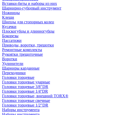
Вставки-биты и наборы из них
Шарнирно-губцевый инструмент
Ножницы
Клещи
Щипцы для стопорных колец
Кусачки
Плоскогубцы и длинногубцы
Бокорезы
Пассатижи
Приводы, воротки, трещотки
Ремонтные комплекты
Рукоятки трещоточные
Воротки
Удлинители
Шарниры карданные
Переходники
Головки торцевые
Головки торцевые ударные
Головки торцевые 3/8"DR
Головки торцевые 1/4''DR
Головки торцевые, внешний TORX®
Головки торцевые свечные
Головки торцевые 1/2"DR
Наборы инструмента
Наборы инструмента