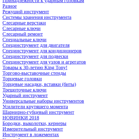
Принадлежности к ударным головкам
Разное
Режущий инструмент
Системы хранения инструмента
Слесарные верстаки
Слесарные ключи
Слесарный ремонт
Специальные ключи
Специнструмент для двигателя
Специнструмент для кондиционеров
Специнструмент для подвески
Специнструмент для узлов и агрегатов
Товары к 30-летию King Tony!
Торгово-выставочные стенды
Торцевые головки
Торцевые насадки, вставки (биты)
Трещоточные ключи
Ударный инструмент
Универсальные наборы инструментов
Усилители крутящего момента
Шарнирно-губцевый инструмент
НОВИНКИ 2018
Бородки, выколотки, кернеры
Измерительный инструмент
Инструмент в ложементах