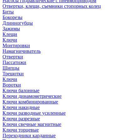
Насосы гидравлические с пневмоприводом
Отвертки, клещи, съемники стопорных колец
Биты
Бокорезы
Длинногубцы
Зажимы
Клещи
Ключи
Монтировки
Намагничиватель
Отвертки
Пассатижи
Щипцы
Трещотки
Ключи
Воротки
Ключи балонные
Ключи динамометрические
Ключи комбинированные
Ключи накидные
Ключи разводные усиленные
Ключи разрезные
Ключи свечные магнитные
Ключи торцевые
Переходники карданные