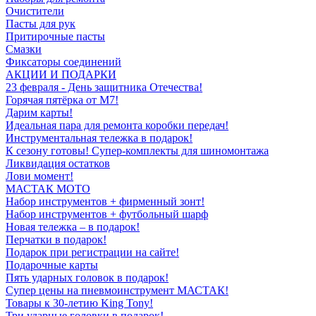
Очистители
Пасты для рук
Притирочные пасты
Смазки
Фиксаторы соединений
АКЦИИ И ПОДАРКИ
23 февраля - День защитника Отечества!
Горячая пятёрка от M7!
Дарим карты!
Идеальная пара для ремонта коробки передач!
Инструментальная тележка в подарок!
К сезону готовы! Супер-комплекты для шиномонтажа
Ликвидация остатков
Лови момент!
МАСТАК МОТО
Набор инструментов + фирменный зонт!
Набор инструментов + футбольный шарф
Новая тележка – в подарок!
Перчатки в подарок!
Подарок при регистрации на сайте!
Подарочные карты
Пять ударных головок в подарок!
Супер цены на пневмоинструмент МАСТАК!
Товары к 30-летию King Tony!
Три ударные головки в подарок!