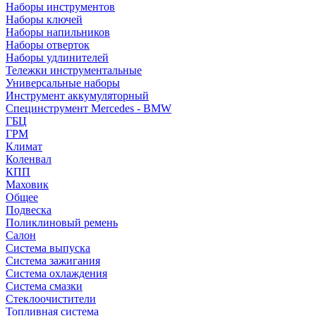
Наборы инструментов
Наборы ключей
Наборы напильников
Наборы отверток
Наборы удлинителей
Тележки инструментальные
Универсальные наборы
Инструмент аккумуляторный
Специнструмент Mercedes - BMW
ГБЦ
ГРМ
Климат
Коленвал
КПП
Маховик
Общее
Подвеска
Поликлиновый ремень
Салон
Система выпуска
Система зажигания
Система охлаждения
Система смазки
Стеклоочистители
Топливная система