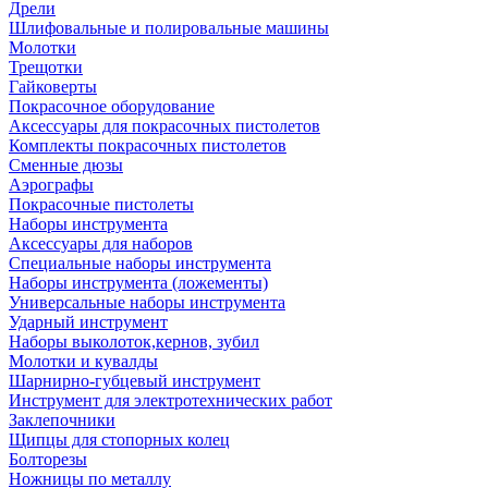
Дрели
Шлифовальные и полировальные машины
Молотки
Трещотки
Гайковерты
Покрасочное оборудование
Аксессуары для покрасочных пистолетов
Комплекты покрасочных пистолетов
Сменные дюзы
Аэрографы
Покрасочные пистолеты
Наборы инструмента
Аксессуары для наборов
Специальные наборы инструмента
Наборы инструмента (ложементы)
Универсальные наборы инструмента
Ударный инструмент
Наборы выколоток,кернов, зубил
Молотки и кувалды
Шарнирно-губцевый инструмент
Инструмент для электротехнических работ
Заклепочники
Щипцы для стопорных колец
Болторезы
Ножницы по металлу