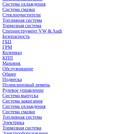
Система охлаждения
Система смазки
Стеклоочистители
Топливная система
Тормозная система
Специнструмент VW & Audi
Безопасность
ГБЦ
ГРМ
Коленвал
КПП
Маховик
Обслуживание
Общее
Подвеска
Поликлиновый ремень
Рулевое управление
Система выпуска
Система зажигания
Система охлаждения
Система смазки
Топливная система
Электрика
Тормозная система
Электрооборудование