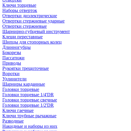
Ключи торцевые
Наборы отверток
Отвертки диэлектрические
Отвертки стержневые ударные
Отвертки стержневые
Шарнирно-губцевый инструмент
Клещи переставные
Щипцы для стопорных колец
Длинногубцы
Бокорезы
Пассатижи
Приводы
Рукоятки трещоточные
Воротки
Удлинители
Шарниры карданные
Головки торцевые
Головки торцевые 1/4'DR
Головки торцевые свечные
Головки торцевые 1/2'DR
Ключи гаечные
Ключи трубные рычажные
Разводные
Накидные и наборы из них