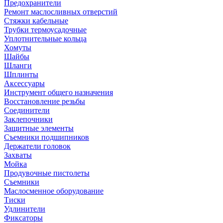
Предохранители
Ремонт маслосливных отверстий
Стяжки кабельные
Трубки термоусадочные
Уплотнительные кольца
Хомуты
Шайбы
Шланги
Шплинты
Аксессуары
Инструмент общего назначения
Восстановление резьбы
Соединители
Заклепочники
Защитные элементы
Съемники подшипников
Держатели головок
Захваты
Мойка
Продувочные пистолеты
Съемники
Маслосменное оборудование
Тиски
Удлинители
Фиксаторы