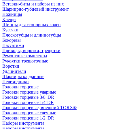
Вставки-биты и наборы из них
Шарнирно-губцевый инструмент
Ножницы
Клещи
Щипцы для стопорных колец
Кусачки
Плоскогубцы и длинногубцы
Бокорезы
Пассатижи
Приводы, воротки, трещотки
Ремонтные комплекты
Рукоятки трещоточные
Воротки
Удлинители
Шарниры карданные
Переходники
Головки торцевые
Головки торцевые ударные
Головки торцевые 3/8"DR
Головки торцевые 1/4''DR
Головки торцевые, внешний TORX®
Головки торцевые свечные
Головки торцевые 1/2"DR
Наборы инструмента
Наборы инструмента