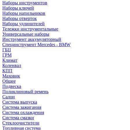
Наборы инструментов
Наборы ключей
Наборы напильников
Наборы отверток
Наборы удлинителей
Тележки инструментальные
Универсальные наборы
Инструмент аккумуляторный
Специнструмент Mercedes - BMW
ГБЦ
ГРМ
Климат
Коленвал
КПП
Маховик
Общее
Подвеска
Поликлиновый ремень
Салон
Система выпуска
Система зажигания
Система охлаждения
Система смазки
Стеклоочистители
Топливная система