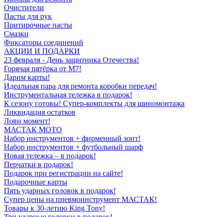
Очистители
Пасты для рук
Притирочные пасты
Смазки
Фиксаторы соединений
АКЦИИ И ПОДАРКИ
23 февраля - День защитника Отечества!
Горячая пятёрка от M7!
Дарим карты!
Идеальная пара для ремонта коробки передач!
Инструментальная тележка в подарок!
К сезону готовы! Супер-комплекты для шиномонтажа
Ликвидация остатков
Лови момент!
МАСТАК МОТО
Набор инструментов + фирменный зонт!
Набор инструментов + футбольный шарф
Новая тележка – в подарок!
Перчатки в подарок!
Подарок при регистрации на сайте!
Подарочные карты
Пять ударных головок в подарок!
Супер цены на пневмоинструмент МАСТАК!
Товары к 30-летию King Tony!
Три ударные головки в подарок!