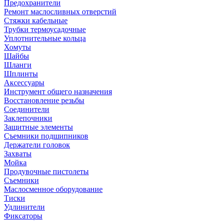
Предохранители
Ремонт маслосливных отверстий
Стяжки кабельные
Трубки термоусадочные
Уплотнительные кольца
Хомуты
Шайбы
Шланги
Шплинты
Аксессуары
Инструмент общего назначения
Восстановление резьбы
Соединители
Заклепочники
Защитные элементы
Съемники подшипников
Держатели головок
Захваты
Мойка
Продувочные пистолеты
Съемники
Маслосменное оборудование
Тиски
Удлинители
Фиксаторы