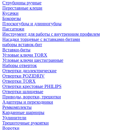
Струбцины ручные
Переставные клещи
Кусачки
Бокорезы
Плоскогубцы и длинногубцы
Пассатижи
Инструмент для работы с внутренним профилем
Насадки торцевые с вставками-битами
наборы вставок-бит
Вставки-биты
Угловые ключи TORX
Угловые ключи шестигранные
Наборы отверток
Отвертки диэлектрические
Отвертки POZIDRIV
Отвертки TORX
Отвертки крестовые PHILIPS
Отвертки шлицевые
Приводы, воротки, трещотки
Адаптеры и переходники
Ремкомплекты
Карданные шарниры
Удлинители
Трещоточные рукоятки
Воротки