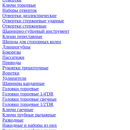
Ключи торцевые
Наборы отверток
Отвертки диэлектрические
Отвертки стержневые ударные
Отвертки стержневые
Шарнирно-губцевый инструмент
Клещи переставные
Щипцы для стопорных колец
Длинногубцы
Бокорезы
Пассатижи
Приводы
Рукоятки трещоточные
Воротки
Удлинители
Шарниры карданные
Головки торцевые
Головки торцевые 1/4'DR
Головки торцевые свечные
Головки торцевые 1/2'DR
Ключи гаечные
Ключи трубные рычажные
Разводные
Накидные и наборы из них