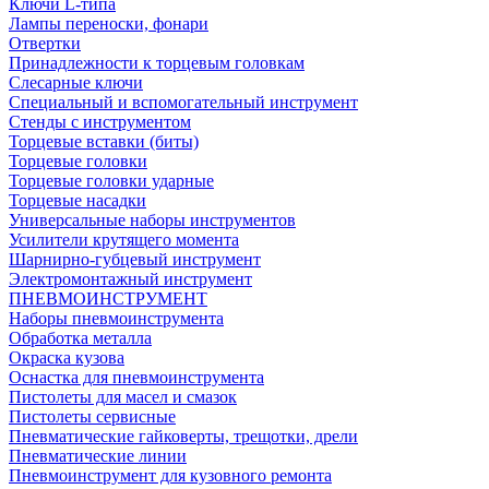
Ключи L-типа
Лампы переноски, фонари
Отвертки
Принадлежности к торцевым головкам
Слесарные ключи
Специальный и вспомогательный инструмент
Стенды с инструментом
Торцевые вставки (биты)
Торцевые головки
Торцевые головки ударные
Торцевые насадки
Универсальные наборы инструментов
Усилители крутящего момента
Шарнирно-губцевый инструмент
Электромонтажный инструмент
ПНЕВМОИНСТРУМЕНТ
Наборы пневмоинструмента
Обработка металла
Окраска кузова
Оснастка для пневмоинструмента
Пистолеты для масел и смазок
Пистолеты сервисные
Пневматические гайковерты, трещотки, дрели
Пневматические линии
Пневмоинструмент для кузовного ремонта