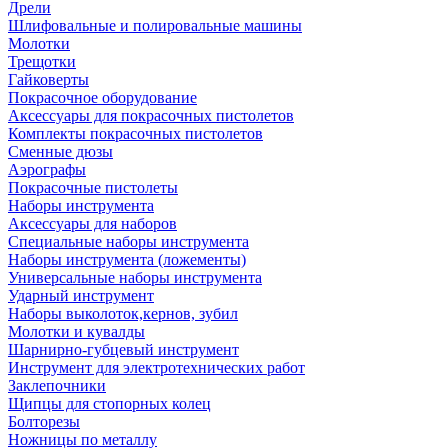
Дрели
Шлифовальные и полировальные машины
Молотки
Трещотки
Гайковерты
Покрасочное оборудование
Аксессуары для покрасочных пистолетов
Комплекты покрасочных пистолетов
Сменные дюзы
Аэрографы
Покрасочные пистолеты
Наборы инструмента
Аксессуары для наборов
Специальные наборы инструмента
Наборы инструмента (ложементы)
Универсальные наборы инструмента
Ударный инструмент
Наборы выколоток,кернов, зубил
Молотки и кувалды
Шарнирно-губцевый инструмент
Инструмент для электротехнических работ
Заклепочники
Щипцы для стопорных колец
Болторезы
Ножницы по металлу