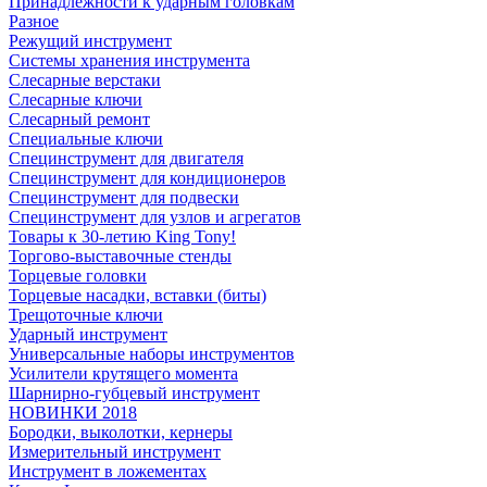
Принадлежности к ударным головкам
Разное
Режущий инструмент
Системы хранения инструмента
Слесарные верстаки
Слесарные ключи
Слесарный ремонт
Специальные ключи
Специнструмент для двигателя
Специнструмент для кондиционеров
Специнструмент для подвески
Специнструмент для узлов и агрегатов
Товары к 30-летию King Tony!
Торгово-выставочные стенды
Торцевые головки
Торцевые насадки, вставки (биты)
Трещоточные ключи
Ударный инструмент
Универсальные наборы инструментов
Усилители крутящего момента
Шарнирно-губцевый инструмент
НОВИНКИ 2018
Бородки, выколотки, кернеры
Измерительный инструмент
Инструмент в ложементах