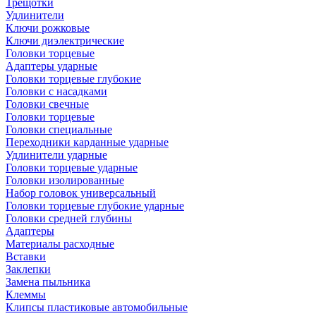
Трещотки
Удлинители
Ключи рожковые
Ключи диэлектрические
Головки торцевые
Адаптеры ударные
Головки торцевые глубокие
Головки с насадками
Головки свечные
Головки торцевые
Головки специальные
Переходники карданные ударные
Удлинители ударные
Головки торцевые ударные
Головки изолированные
Набор головок универсальный
Головки торцевые глубокие ударные
Головки средней глубины
Адаптеры
Материалы расходные
Вставки
Заклепки
Замена пыльника
Клеммы
Клипсы пластиковые автомобильные