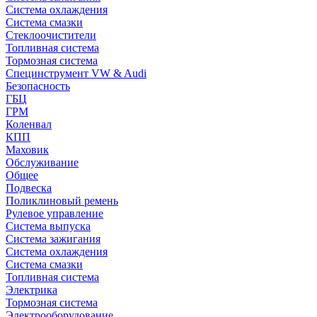
Система охлаждения
Система смазки
Стеклоочистители
Топливная система
Тормозная система
Специнструмент VW & Audi
Безопасность
ГБЦ
ГРМ
Коленвал
КПП
Маховик
Обслуживание
Общее
Подвеска
Поликлиновый ремень
Рулевое управление
Система выпуска
Система зажигания
Система охлаждения
Система смазки
Топливная система
Электрика
Тормозная система
Электрооборудование