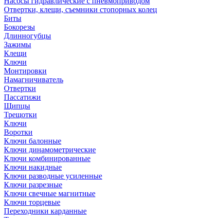
Насосы гидравлические с пневмоприводом
Отвертки, клещи, съемники стопорных колец
Биты
Бокорезы
Длинногубцы
Зажимы
Клещи
Ключи
Монтировки
Намагничиватель
Отвертки
Пассатижи
Щипцы
Трещотки
Ключи
Воротки
Ключи балонные
Ключи динамометрические
Ключи комбинированные
Ключи накидные
Ключи разводные усиленные
Ключи разрезные
Ключи свечные магнитные
Ключи торцевые
Переходники карданные