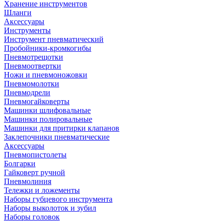
Хранение инструментов
Шланги
Аксессуары
Инструменты
Инструмент пневматический
Пробойники-кромкогибы
Пневмотрещотки
Пневмоотвертки
Ножи и пневмоножовки
Пневмомолотки
Пневмодрели
Пневмогайковерты
Машинки шлифовальные
Машинки полировальные
Машинки для притирки клапанов
Заклепочники пневматические
Аксессуары
Пневмопистолеты
Болгарки
Гайковерт ручной
Пневмолиния
Тележки и ложементы
Наборы губцевого инструмента
Наборы выколоток и зубил
Наборы головок