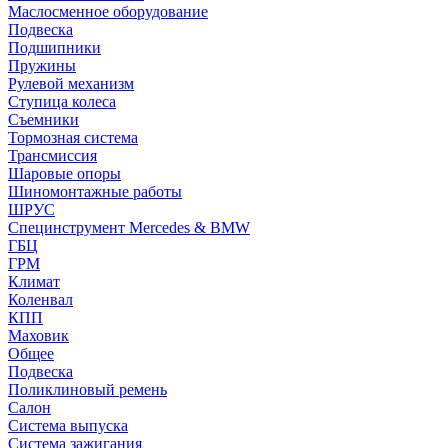
Маслосменное оборудование
Подвеска
Подшипники
Пружины
Рулевой механизм
Ступица колеса
Съемники
Тормозная система
Трансмиссия
Шаровые опоры
Шиномонтажные работы
ШРУС
Специнструмент Mercedes & BMW
ГБЦ
ГРМ
Климат
Коленвал
КПП
Маховик
Общее
Подвеска
Поликлиновый ремень
Салон
Система выпуска
Система зажигания