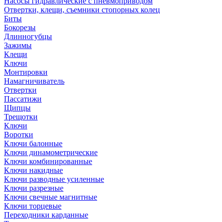
Насосы гидравлические с пневмоприводом
Отвертки, клещи, съемники стопорных колец
Биты
Бокорезы
Длинногубцы
Зажимы
Клещи
Ключи
Монтировки
Намагничиватель
Отвертки
Пассатижи
Щипцы
Трещотки
Ключи
Воротки
Ключи балонные
Ключи динамометрические
Ключи комбинированные
Ключи накидные
Ключи разводные усиленные
Ключи разрезные
Ключи свечные магнитные
Ключи торцевые
Переходники карданные