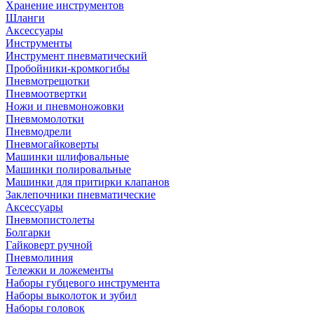
Хранение инструментов
Шланги
Аксессуары
Инструменты
Инструмент пневматический
Пробойники-кромкогибы
Пневмотрещотки
Пневмоотвертки
Ножи и пневмоножовки
Пневмомолотки
Пневмодрели
Пневмогайковерты
Машинки шлифовальные
Машинки полировальные
Машинки для притирки клапанов
Заклепочники пневматические
Аксессуары
Пневмопистолеты
Болгарки
Гайковерт ручной
Пневмолиния
Тележки и ложементы
Наборы губцевого инструмента
Наборы выколоток и зубил
Наборы головок