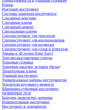
Принадлежности к ударным головкам
Разное
Режущий инструмент
Системы хранения инструмента
Слесарные верстаки
Слесарные ключи
Слесарный ремонт
Специальные ключи
Специнструмент для двигателя
Специнструмент для кондиционеров
Специнструмент для подвески
Специнструмент для узлов и агрегатов
Товары к 30-летию King Tony!
Торгово-выставочные стенды
Торцевые головки
Торцевые насадки, вставки (биты)
Трещоточные ключи
Ударный инструмент
Универсальные наборы инструментов
Усилители крутящего момента
Шарнирно-губцевый инструмент
НОВИНКИ 2018
Бородки, выколотки, кернеры
Измерительный инструмент
Инструмент в ложементах