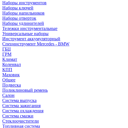
Наборы инструментов
Наборы ключей
Наборы напильников
Наборы отверток
Наборы удлинителей
Тележки инструментальные
Универсальные наборы
Инструмент аккумуляторный
Специнструмент Mercedes - BMW
ГБЦ
ГРМ
Климат
Коленвал
КПП
Маховик
Общее
Подвеска
Поликлиновый ремень
Салон
Система выпуска
Система зажигания
Система охлаждения
Система смазки
Стеклоочистители
Топливная система