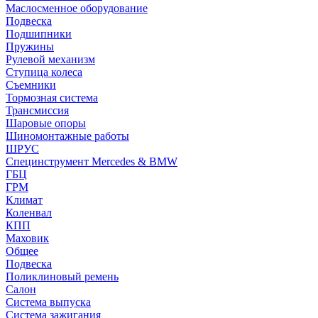
Маслосменное оборудование
Подвеска
Подшипники
Пружины
Рулевой механизм
Ступица колеса
Съемники
Тормозная система
Трансмиссия
Шаровые опоры
Шиномонтажные работы
ШРУС
Специнструмент Mercedes & BMW
ГБЦ
ГРМ
Климат
Коленвал
КПП
Маховик
Общее
Подвеска
Поликлиновый ремень
Салон
Система выпуска
Система зажигания