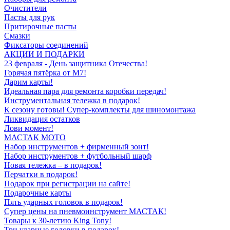
Очистители
Пасты для рук
Притирочные пасты
Смазки
Фиксаторы соединений
АКЦИИ И ПОДАРКИ
23 февраля - День защитника Отечества!
Горячая пятёрка от M7!
Дарим карты!
Идеальная пара для ремонта коробки передач!
Инструментальная тележка в подарок!
К сезону готовы! Супер-комплекты для шиномонтажа
Ликвидация остатков
Лови момент!
МАСТАК МОТО
Набор инструментов + фирменный зонт!
Набор инструментов + футбольный шарф
Новая тележка – в подарок!
Перчатки в подарок!
Подарок при регистрации на сайте!
Подарочные карты
Пять ударных головок в подарок!
Супер цены на пневмоинструмент МАСТАК!
Товары к 30-летию King Tony!
Три ударные головки в подарок!