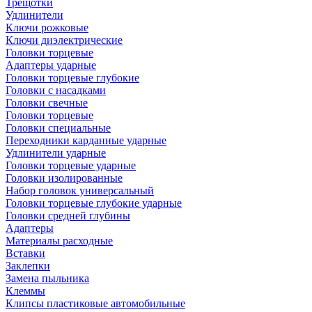
Трещотки
Удлинители
Ключи рожковые
Ключи диэлектрические
Головки торцевые
Адаптеры ударные
Головки торцевые глубокие
Головки с насадками
Головки свечные
Головки торцевые
Головки специальные
Переходники карданные ударные
Удлинители ударные
Головки торцевые ударные
Головки изолированные
Набор головок универсальный
Головки торцевые глубокие ударные
Головки средней глубины
Адаптеры
Материалы расходные
Вставки
Заклепки
Замена пыльника
Клеммы
Клипсы пластиковые автомобильные