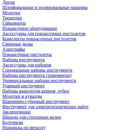
Дрели
Шлифовальные и полировальные машины
Молотки
Трещотки
Гайковерты
Покрасочное оборудование
Аксессуары для покрасочных пистолетов
Комплекты покрасочных пистолетов
Сменные дюзы
Аэрографы
Покрасочные пистолеты
Наборы инструмента
Аксессуары для наборов
Специальные наборы инструмента
Наборы инструмента (ложементы)
Универсальные наборы инструмента
Ударный инструмент
Наборы выколоток,кернов, зубил
Молотки и кувалды
Шарнирно-губцевый инструмент
Инструмент для электротехнических работ
Заклепочники
Щипцы для стопорных колец
Болторезы
Ножницы по металлу