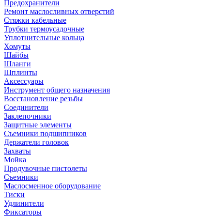
Предохранители
Ремонт маслосливных отверстий
Стяжки кабельные
Трубки термоусадочные
Уплотнительные кольца
Хомуты
Шайбы
Шланги
Шплинты
Аксессуары
Инструмент общего назначения
Восстановление резьбы
Соединители
Заклепочники
Защитные элементы
Съемники подшипников
Держатели головок
Захваты
Мойка
Продувочные пистолеты
Съемники
Маслосменное оборудование
Тиски
Удлинители
Фиксаторы