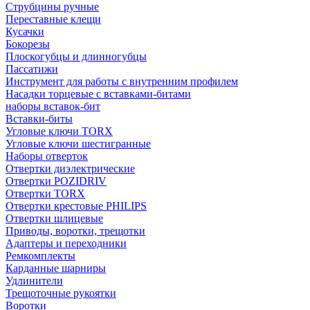
Струбцины ручные
Переставные клещи
Кусачки
Бокорезы
Плоскогубцы и длинногубцы
Пассатижи
Инструмент для работы с внутренним профилем
Насадки торцевые с вставками-битами
наборы вставок-бит
Вставки-биты
Угловые ключи TORX
Угловые ключи шестигранные
Наборы отверток
Отвертки диэлектрические
Отвертки POZIDRIV
Отвертки TORX
Отвертки крестовые PHILIPS
Отвертки шлицевые
Приводы, воротки, трещотки
Адаптеры и переходники
Ремкомплекты
Карданные шарниры
Удлинители
Трещоточные рукоятки
Воротки