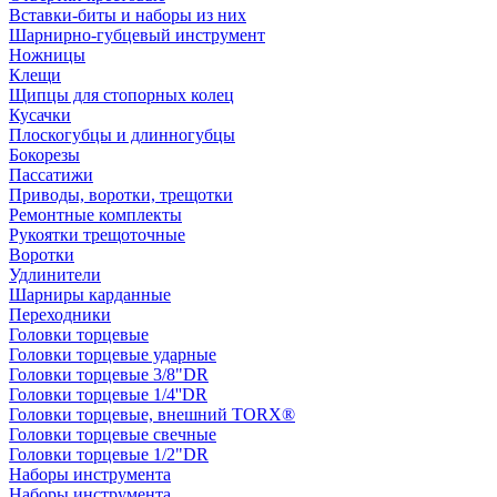
Вставки-биты и наборы из них
Шарнирно-губцевый инструмент
Ножницы
Клещи
Щипцы для стопорных колец
Кусачки
Плоскогубцы и длинногубцы
Бокорезы
Пассатижи
Приводы, воротки, трещотки
Ремонтные комплекты
Рукоятки трещоточные
Воротки
Удлинители
Шарниры карданные
Переходники
Головки торцевые
Головки торцевые ударные
Головки торцевые 3/8"DR
Головки торцевые 1/4''DR
Головки торцевые, внешний TORX®
Головки торцевые свечные
Головки торцевые 1/2"DR
Наборы инструмента
Наборы инструмента