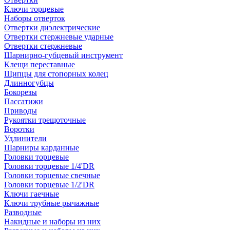
Ключи торцевые
Наборы отверток
Отвертки диэлектрические
Отвертки стержневые ударные
Отвертки стержневые
Шарнирно-губцевый инструмент
Клещи переставные
Щипцы для стопорных колец
Длинногубцы
Бокорезы
Пассатижи
Приводы
Рукоятки трещоточные
Воротки
Удлинители
Шарниры карданные
Головки торцевые
Головки торцевые 1/4'DR
Головки торцевые свечные
Головки торцевые 1/2'DR
Ключи гаечные
Ключи трубные рычажные
Разводные
Накидные и наборы из них