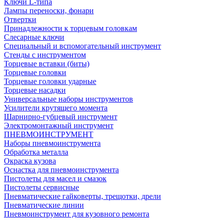
Ключи L-типа
Лампы переноски, фонари
Отвертки
Принадлежности к торцевым головкам
Слесарные ключи
Специальный и вспомогательный инструмент
Стенды с инструментом
Торцевые вставки (биты)
Торцевые головки
Торцевые головки ударные
Торцевые насадки
Универсальные наборы инструментов
Усилители крутящего момента
Шарнирно-губцевый инструмент
Электромонтажный инструмент
ПНЕВМОИНСТРУМЕНТ
Наборы пневмоинструмента
Обработка металла
Окраска кузова
Оснастка для пневмоинструмента
Пистолеты для масел и смазок
Пистолеты сервисные
Пневматические гайковерты, трещотки, дрели
Пневматические линии
Пневмоинструмент для кузовного ремонта