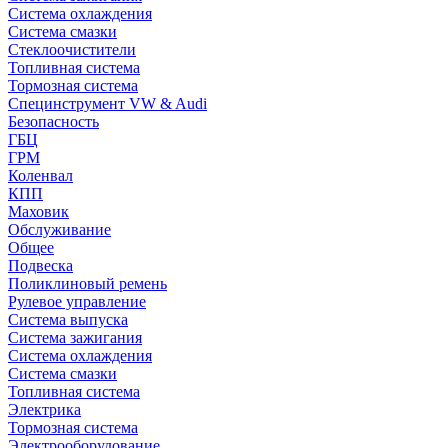
Система охлаждения
Система смазки
Стеклоочистители
Топливная система
Тормозная система
Специнструмент VW & Audi
Безопасность
ГБЦ
ГРМ
Коленвал
КПП
Маховик
Обслуживание
Общее
Подвеска
Поликлиновый ремень
Рулевое управление
Система выпуска
Система зажигания
Система охлаждения
Система смазки
Топливная система
Электрика
Тормозная система
Электрооборудование