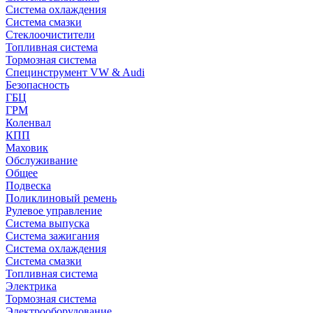
Система охлаждения
Система смазки
Стеклоочистители
Топливная система
Тормозная система
Специнструмент VW & Audi
Безопасность
ГБЦ
ГРМ
Коленвал
КПП
Маховик
Обслуживание
Общее
Подвеска
Поликлиновый ремень
Рулевое управление
Система выпуска
Система зажигания
Система охлаждения
Система смазки
Топливная система
Электрика
Тормозная система
Электрооборудование