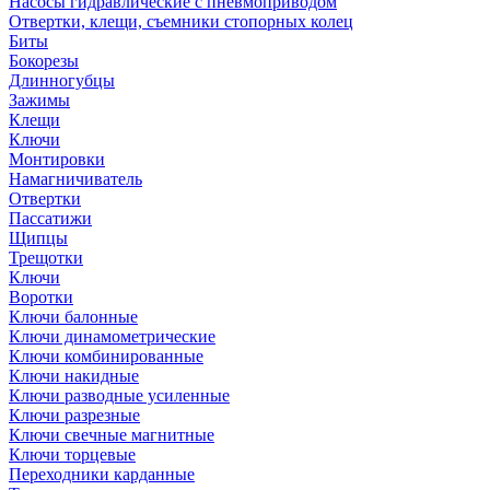
Насосы гидравлические с пневмоприводом
Отвертки, клещи, съемники стопорных колец
Биты
Бокорезы
Длинногубцы
Зажимы
Клещи
Ключи
Монтировки
Намагничиватель
Отвертки
Пассатижи
Щипцы
Трещотки
Ключи
Воротки
Ключи балонные
Ключи динамометрические
Ключи комбинированные
Ключи накидные
Ключи разводные усиленные
Ключи разрезные
Ключи свечные магнитные
Ключи торцевые
Переходники карданные