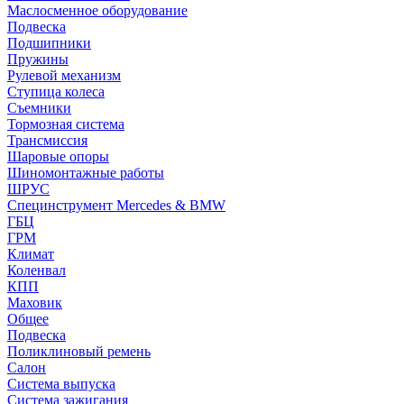
Маслосменное оборудование
Подвеска
Подшипники
Пружины
Рулевой механизм
Ступица колеса
Съемники
Тормозная система
Трансмиссия
Шаровые опоры
Шиномонтажные работы
ШРУС
Специнструмент Mercedes & BMW
ГБЦ
ГРМ
Климат
Коленвал
КПП
Маховик
Общее
Подвеска
Поликлиновый ремень
Салон
Система выпуска
Система зажигания