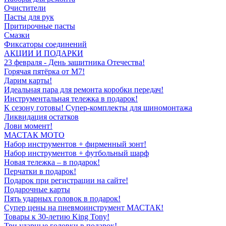
Очистители
Пасты для рук
Притирочные пасты
Смазки
Фиксаторы соединений
АКЦИИ И ПОДАРКИ
23 февраля - День защитника Отечества!
Горячая пятёрка от M7!
Дарим карты!
Идеальная пара для ремонта коробки передач!
Инструментальная тележка в подарок!
К сезону готовы! Супер-комплекты для шиномонтажа
Ликвидация остатков
Лови момент!
МАСТАК МОТО
Набор инструментов + фирменный зонт!
Набор инструментов + футбольный шарф
Новая тележка – в подарок!
Перчатки в подарок!
Подарок при регистрации на сайте!
Подарочные карты
Пять ударных головок в подарок!
Супер цены на пневмоинструмент МАСТАК!
Товары к 30-летию King Tony!
Три ударные головки в подарок!