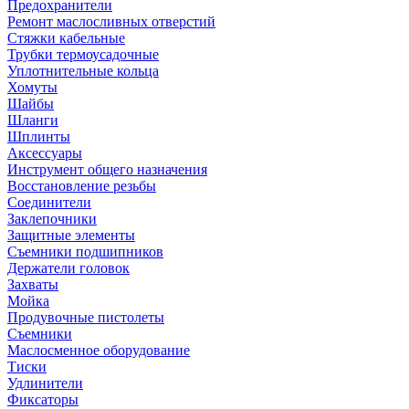
Предохранители
Ремонт маслосливных отверстий
Стяжки кабельные
Трубки термоусадочные
Уплотнительные кольца
Хомуты
Шайбы
Шланги
Шплинты
Аксессуары
Инструмент общего назначения
Восстановление резьбы
Соединители
Заклепочники
Защитные элементы
Съемники подшипников
Держатели головок
Захваты
Мойка
Продувочные пистолеты
Съемники
Маслосменное оборудование
Тиски
Удлинители
Фиксаторы