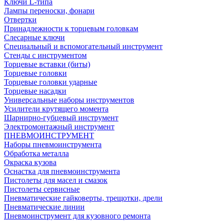
Ключи L-типа
Лампы переноски, фонари
Отвертки
Принадлежности к торцевым головкам
Слесарные ключи
Специальный и вспомогательный инструмент
Стенды с инструментом
Торцевые вставки (биты)
Торцевые головки
Торцевые головки ударные
Торцевые насадки
Универсальные наборы инструментов
Усилители крутящего момента
Шарнирно-губцевый инструмент
Электромонтажный инструмент
ПНЕВМОИНСТРУМЕНТ
Наборы пневмоинструмента
Обработка металла
Окраска кузова
Оснастка для пневмоинструмента
Пистолеты для масел и смазок
Пистолеты сервисные
Пневматические гайковерты, трещотки, дрели
Пневматические линии
Пневмоинструмент для кузовного ремонта