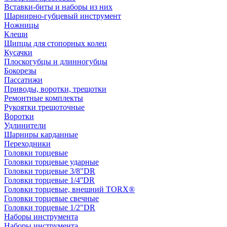
Вставки-биты и наборы из них
Шарнирно-губцевый инструмент
Ножницы
Клещи
Щипцы для стопорных колец
Кусачки
Плоскогубцы и длинногубцы
Бокорезы
Пассатижи
Приводы, воротки, трещотки
Ремонтные комплекты
Рукоятки трещоточные
Воротки
Удлинители
Шарниры карданные
Переходники
Головки торцевые
Головки торцевые ударные
Головки торцевые 3/8"DR
Головки торцевые 1/4''DR
Головки торцевые, внешний TORX®
Головки торцевые свечные
Головки торцевые 1/2"DR
Наборы инструмента
Наборы инструмента