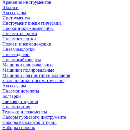
Хранение инструментов
Шланги
Аксессуары
Инструменты
Инструмент пневматический
Пробойники-кромкогибы
Пневмотрещотки
Пневмоотвертки
Ножи и пневмоножовки
Пневмомолотки
Пневмодрели
Пневмогайковерты
Машинки шлифовальные
Машинки полировальные
Машинки для притирки клапанов
Заклепочники пневматические
Аксессуары
Пневмопистолеты
Болгарки
Гайковерт ручной
Пневмолиния
Тележки и ложементы
Наборы губцевого инструмента
Наборы выколоток и зубил
Наборы головок