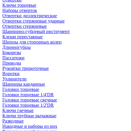
Ключи торцевые
Наборы отверток
Отвертки диэлектрические
Отвертки стержневые ударные
Отвертки стержневые
Шарнирно-губцевый инструмент
Клещи переставные
Щипцы для стопорных колец
Длинногубцы
Бокорезы
Пассатижи
Приводы
Рукоятки трещоточные
Воротки
Удлинители
Шарниры карданные
Головки торцевые
Головки торцевые 1/4'DR
Головки торцевые свечные
Головки торцевые 1/2'DR
Ключи гаечные
Ключи трубные рычажные
Разводные
Накидные и наборы из них