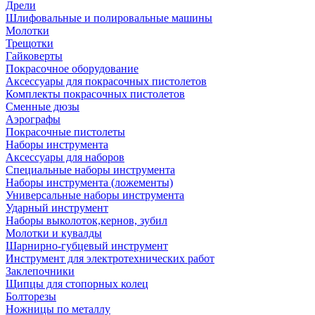
Дрели
Шлифовальные и полировальные машины
Молотки
Трещотки
Гайковерты
Покрасочное оборудование
Аксессуары для покрасочных пистолетов
Комплекты покрасочных пистолетов
Сменные дюзы
Аэрографы
Покрасочные пистолеты
Наборы инструмента
Аксессуары для наборов
Специальные наборы инструмента
Наборы инструмента (ложементы)
Универсальные наборы инструмента
Ударный инструмент
Наборы выколоток,кернов, зубил
Молотки и кувалды
Шарнирно-губцевый инструмент
Инструмент для электротехнических работ
Заклепочники
Щипцы для стопорных колец
Болторезы
Ножницы по металлу