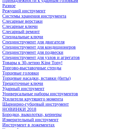
Принадлежности к ударным головкам
Разное
Режущий инструмент
Системы хранения инструмента
Слесарные верстаки
Слесарные ключи
Слесарный ремонт
Специальные ключи
Специнструмент для двигателя
Специнструмент для кондиционеров
Специнструмент для подвески
Специнструмент для узлов и агрегатов
Товары к 30-летию King Tony!
Торгово-выставочные стенды
Торцевые головки
Торцевые насадки, вставки (биты)
Трещоточные ключи
Ударный инструмент
Универсальные наборы инструментов
Усилители крутящего момента
Шарнирно-губцевый инструмент
НОВИНКИ 2018
Бородки, выколотки, кернеры
Измерительный инструмент
Инструмент в ложементах