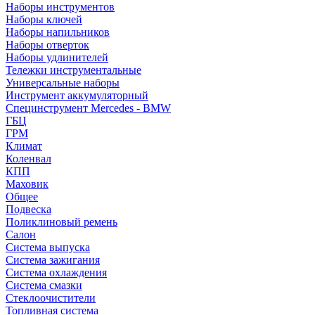
Наборы инструментов
Наборы ключей
Наборы напильников
Наборы отверток
Наборы удлинителей
Тележки инструментальные
Универсальные наборы
Инструмент аккумуляторный
Специнструмент Mercedes - BMW
ГБЦ
ГРМ
Климат
Коленвал
КПП
Маховик
Общее
Подвеска
Поликлиновый ремень
Салон
Система выпуска
Система зажигания
Система охлаждения
Система смазки
Стеклоочистители
Топливная система