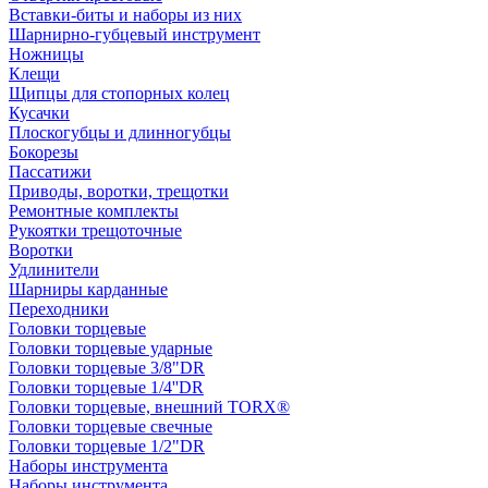
Вставки-биты и наборы из них
Шарнирно-губцевый инструмент
Ножницы
Клещи
Щипцы для стопорных колец
Кусачки
Плоскогубцы и длинногубцы
Бокорезы
Пассатижи
Приводы, воротки, трещотки
Ремонтные комплекты
Рукоятки трещоточные
Воротки
Удлинители
Шарниры карданные
Переходники
Головки торцевые
Головки торцевые ударные
Головки торцевые 3/8"DR
Головки торцевые 1/4''DR
Головки торцевые, внешний TORX®
Головки торцевые свечные
Головки торцевые 1/2"DR
Наборы инструмента
Наборы инструмента