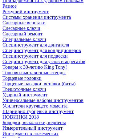
Принадлежности к ударным головкам
Разное
Режущий инструмент
Системы хранения инструмента
Слесарные верстаки
Слесарные ключи
Слесарный ремонт
Специальные ключи
Специнструмент для двигателя
Специнструмент для кондиционеров
Специнструмент для подвески
Специнструмент для узлов и агрегатов
Товары к 30-летию King Tony!
Торгово-выставочные стенды
Торцевые головки
Торцевые насадки, вставки (биты)
Трещоточные ключи
Ударный инструмент
Универсальные наборы инструментов
Усилители крутящего момента
Шарнирно-губцевый инструмент
НОВИНКИ 2018
Бородки, выколотки, кернеры
Измерительный инструмент
Инструмент в ложементах