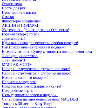
Очистители
Пасты для рук
Притирочные пасты
Смазки
Фиксаторы соединений
АКЦИИ И ПОДАРКИ
23 февраля - День защитника Отечества!
Горячая пятёрка от M7!
Дарим карты!
Идеальная пара для ремонта коробки передач!
Инструментальная тележка в подарок!
К сезону готовы! Супер-комплекты для шиномонтажа
Ликвидация остатков
Лови момент!
МАСТАК МОТО
Набор инструментов + фирменный зонт!
Набор инструментов + футбольный шарф
Новая тележка – в подарок!
Перчатки в подарок!
Подарок при регистрации на сайте!
Подарочные карты
Пять ударных головок в подарок!
Супер цены на пневмоинструмент МАСТАК!
Товары к 30-летию King Tony!
Три ударные головки в подарок!