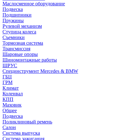
Маслосменное оборудование
Подвеска
Подшипники
Пружины
Рулевой механизм
Ступица колеса
Съемники
Тормозная система
Трансмиссия
Шаровые опоры
Шиномонтажные работы
ШРУС
Специнструмент Mercedes & BMW
ГБЦ
ГРМ
Климат
Коленвал
КПП
Маховик
Общее
Подвеска
Поликлиновый ремень
Салон
Система выпуска
Система зажигания