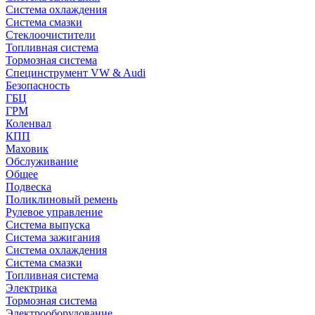
Система охлаждения
Система смазки
Стеклоочистители
Топливная система
Тормозная система
Специнструмент VW & Audi
Безопасность
ГБЦ
ГРМ
Коленвал
КПП
Маховик
Обслуживание
Общее
Подвеска
Поликлиновый ремень
Рулевое управление
Система выпуска
Система зажигания
Система охлаждения
Система смазки
Топливная система
Электрика
Тормозная система
Электрооборудование