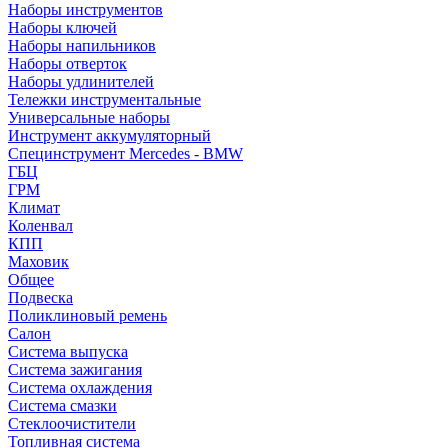
Наборы инструментов
Наборы ключей
Наборы напильников
Наборы отверток
Наборы удлинителей
Тележки инструментальные
Универсальные наборы
Инструмент аккумуляторный
Специнструмент Mercedes - BMW
ГБЦ
ГРМ
Климат
Коленвал
КПП
Маховик
Общее
Подвеска
Поликлиновый ремень
Салон
Система выпуска
Система зажигания
Система охлаждения
Система смазки
Стеклоочистители
Топливная система