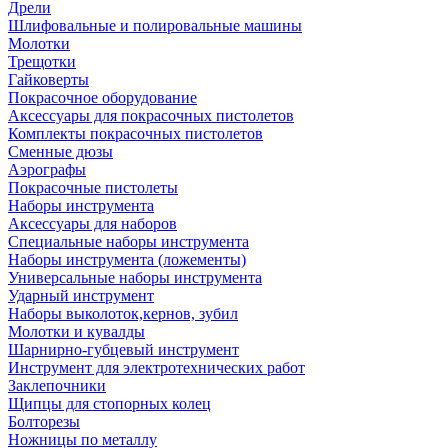
Дрели
Шлифовальные и полировальные машины
Молотки
Трещотки
Гайковерты
Покрасочное оборудование
Аксессуары для покрасочных пистолетов
Комплекты покрасочных пистолетов
Сменные дюзы
Аэрографы
Покрасочные пистолеты
Наборы инструмента
Аксессуары для наборов
Специальные наборы инструмента
Наборы инструмента (ложементы)
Универсальные наборы инструмента
Ударный инструмент
Наборы выколоток,кернов, зубил
Молотки и кувалды
Шарнирно-губцевый инструмент
Инструмент для электротехнических работ
Заклепочники
Щипцы для стопорных колец
Болторезы
Ножницы по металлу