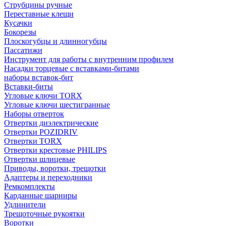
Струбцины ручные
Переставные клещи
Кусачки
Бокорезы
Плоскогубцы и длинногубцы
Пассатижи
Инструмент для работы с внутренним профилем
Насадки торцевые с вставками-битами
наборы вставок-бит
Вставки-биты
Угловые ключи TORX
Угловые ключи шестигранные
Наборы отверток
Отвертки диэлектрические
Отвертки POZIDRIV
Отвертки TORX
Отвертки крестовые PHILIPS
Отвертки шлицевые
Приводы, воротки, трещотки
Адаптеры и переходники
Ремкомплекты
Карданные шарниры
Удлинители
Трещоточные рукоятки
Воротки