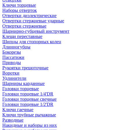
Ключи торцевые
Наборы отверток
Отвертки диэлектрические
Отвертки стержневые ударные
Отвертки стержневые
Шарнирно-губцевый инструмент
Клещи переставные
Щипцы для стопорных колец
Длинногубцы
Бокорезы
Пассатижи
Приводы
Рукоятки трещоточные
Воротки
Удлинители
Шарниры карданные
Головки торцевые
Головки торцевые 1/4'DR
Головки торцевые свечные
Головки торцевые 1/2'DR
Ключи гаечные
Ключи трубные рычажные
Разводные
Накидные и наборы из них