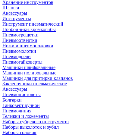
Хранение инструментов
Шланги
Аксессуары
Инструменты
Инструмент пневматический
Пробойники-кромкогибы
Пневмотрещотки
Пневмоотвертки
Ножи и пневмоножовки
Пневмомолотки
Пневмодрели
Пневмогайковерты
Машинки шлифовальные
Машинки полировальные
Машинки для притирки клапанов
Заклепочники пневматические
Аксессуары
Пневмопистолеты
Болгарки
Гайковерт ручной
Пневмолиния
Тележки и ложементы
Наборы губцевого инструмента
Наборы выколоток и зубил
Наборы головок