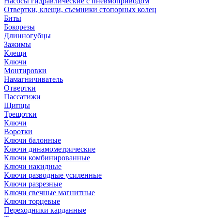
Насосы гидравлические с пневмоприводом
Отвертки, клещи, съемники стопорных колец
Биты
Бокорезы
Длинногубцы
Зажимы
Клещи
Ключи
Монтировки
Намагничиватель
Отвертки
Пассатижи
Щипцы
Трещотки
Ключи
Воротки
Ключи балонные
Ключи динамометрические
Ключи комбинированные
Ключи накидные
Ключи разводные усиленные
Ключи разрезные
Ключи свечные магнитные
Ключи торцевые
Переходники карданные