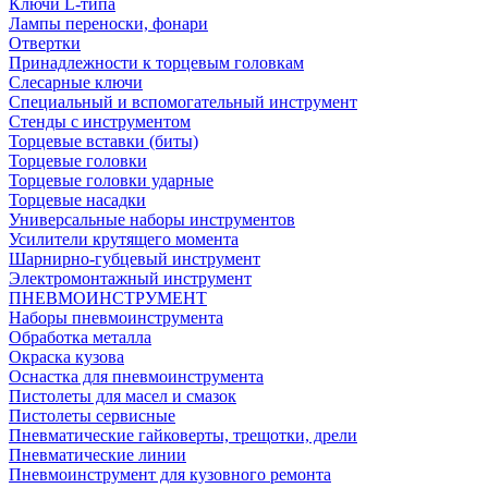
Ключи L-типа
Лампы переноски, фонари
Отвертки
Принадлежности к торцевым головкам
Слесарные ключи
Специальный и вспомогательный инструмент
Стенды с инструментом
Торцевые вставки (биты)
Торцевые головки
Торцевые головки ударные
Торцевые насадки
Универсальные наборы инструментов
Усилители крутящего момента
Шарнирно-губцевый инструмент
Электромонтажный инструмент
ПНЕВМОИНСТРУМЕНТ
Наборы пневмоинструмента
Обработка металла
Окраска кузова
Оснастка для пневмоинструмента
Пистолеты для масел и смазок
Пистолеты сервисные
Пневматические гайковерты, трещотки, дрели
Пневматические линии
Пневмоинструмент для кузовного ремонта