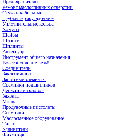
Предохранители
Ремонт маслосливных отверстий
Стяжки кабельные
Трубки термоусадочные
Уплотнительные кольца
Хомуты
Шайбы
Шланги
Шплинты
Аксессуары
Инструмент общего назначения
Восстановление резьбы
Соединители
Заклепочники
Защитные элементы
Съемники подшипников
Держатели головок
Захваты
Мойка
Продувочные пистолеты
Съемники
Маслосменное оборудование
Тиски
Удлинители
Фиксаторы