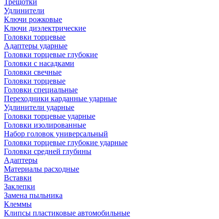
Трещотки
Удлинители
Ключи рожковые
Ключи диэлектрические
Головки торцевые
Адаптеры ударные
Головки торцевые глубокие
Головки с насадками
Головки свечные
Головки торцевые
Головки специальные
Переходники карданные ударные
Удлинители ударные
Головки торцевые ударные
Головки изолированные
Набор головок универсальный
Головки торцевые глубокие ударные
Головки средней глубины
Адаптеры
Материалы расходные
Вставки
Заклепки
Замена пыльника
Клеммы
Клипсы пластиковые автомобильные