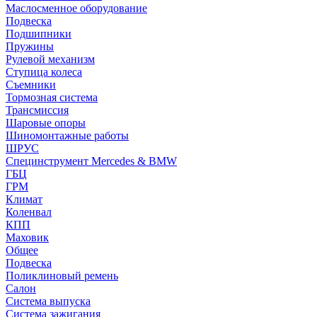
Маслосменное оборудование
Подвеска
Подшипники
Пружины
Рулевой механизм
Ступица колеса
Съемники
Тормозная система
Трансмиссия
Шаровые опоры
Шиномонтажные работы
ШРУС
Специнструмент Mercedes & BMW
ГБЦ
ГРМ
Климат
Коленвал
КПП
Маховик
Общее
Подвеска
Поликлиновый ремень
Салон
Система выпуска
Система зажигания