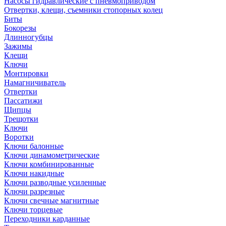
Насосы гидравлические с пневмоприводом
Отвертки, клещи, съемники стопорных колец
Биты
Бокорезы
Длинногубцы
Зажимы
Клещи
Ключи
Монтировки
Намагничиватель
Отвертки
Пассатижи
Щипцы
Трещотки
Ключи
Воротки
Ключи балонные
Ключи динамометрические
Ключи комбинированные
Ключи накидные
Ключи разводные усиленные
Ключи разрезные
Ключи свечные магнитные
Ключи торцевые
Переходники карданные