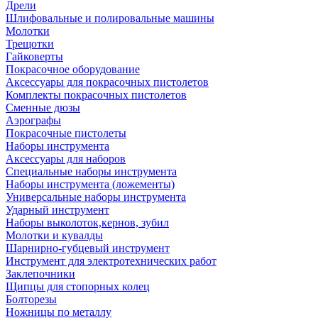
Дрели
Шлифовальные и полировальные машины
Молотки
Трещотки
Гайковерты
Покрасочное оборудование
Аксессуары для покрасочных пистолетов
Комплекты покрасочных пистолетов
Сменные дюзы
Аэрографы
Покрасочные пистолеты
Наборы инструмента
Аксессуары для наборов
Специальные наборы инструмента
Наборы инструмента (ложементы)
Универсальные наборы инструмента
Ударный инструмент
Наборы выколоток,кернов, зубил
Молотки и кувалды
Шарнирно-губцевый инструмент
Инструмент для электротехнических работ
Заклепочники
Щипцы для стопорных колец
Болторезы
Ножницы по металлу