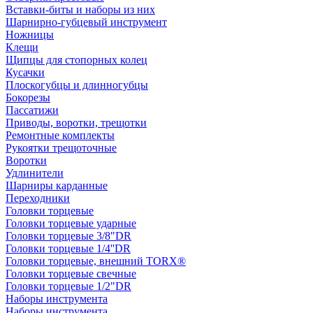
Вставки-биты и наборы из них
Шарнирно-губцевый инструмент
Ножницы
Клещи
Щипцы для стопорных колец
Кусачки
Плоскогубцы и длинногубцы
Бокорезы
Пассатижи
Приводы, воротки, трещотки
Ремонтные комплекты
Рукоятки трещоточные
Воротки
Удлинители
Шарниры карданные
Переходники
Головки торцевые
Головки торцевые ударные
Головки торцевые 3/8"DR
Головки торцевые 1/4''DR
Головки торцевые, внешний TORX®
Головки торцевые свечные
Головки торцевые 1/2"DR
Наборы инструмента
Наборы инструмента