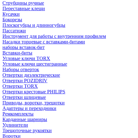
Струбцины ручные
Переставные клещи
Кусачки
Бокорезы
Плоскогубцы и длинногубцы
Пассатижи
Инструмент для работы с внутренним профилем
Насадки торцевые с вставками-битами
наборы вставок-бит
Вставки-биты
Угловые ключи TORX
Угловые ключи шестигранные
Наборы отверток
Отвертки диэлектрические
Отвертки POZIDRIV
Отвертки TORX
Отвертки крестовые PHILIPS
Отвертки шлицевые
Приводы, воротки, трещотки
Адаптеры и переходники
Ремкомплекты
Карданные шарниры
Удлинители
Трещоточные рукоятки
Воротки