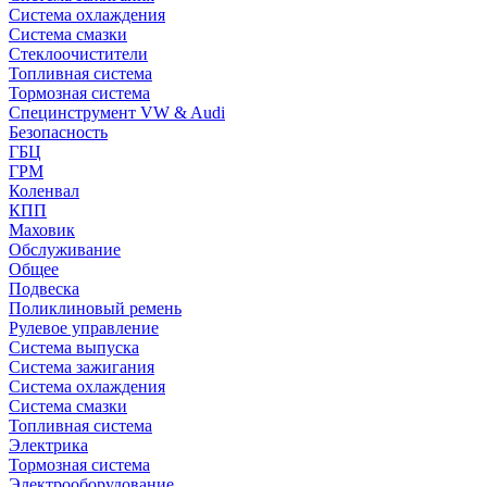
Система охлаждения
Система смазки
Стеклоочистители
Топливная система
Тормозная система
Специнструмент VW & Audi
Безопасность
ГБЦ
ГРМ
Коленвал
КПП
Маховик
Обслуживание
Общее
Подвеска
Поликлиновый ремень
Рулевое управление
Система выпуска
Система зажигания
Система охлаждения
Система смазки
Топливная система
Электрика
Тормозная система
Электрооборудование