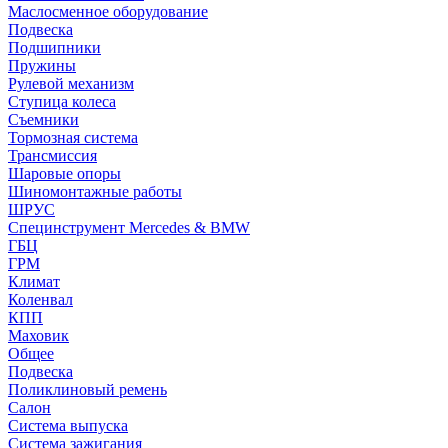
Маслосменное оборудование
Подвеска
Подшипники
Пружины
Рулевой механизм
Ступица колеса
Съемники
Тормозная система
Трансмиссия
Шаровые опоры
Шиномонтажные работы
ШРУС
Специнструмент Mercedes & BMW
ГБЦ
ГРМ
Климат
Коленвал
КПП
Маховик
Общее
Подвеска
Поликлиновый ремень
Салон
Система выпуска
Система зажигания