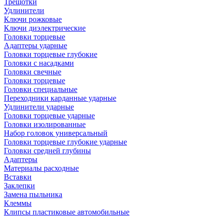
Трещотки
Удлинители
Ключи рожковые
Ключи диэлектрические
Головки торцевые
Адаптеры ударные
Головки торцевые глубокие
Головки с насадками
Головки свечные
Головки торцевые
Головки специальные
Переходники карданные ударные
Удлинители ударные
Головки торцевые ударные
Головки изолированные
Набор головок универсальный
Головки торцевые глубокие ударные
Головки средней глубины
Адаптеры
Материалы расходные
Вставки
Заклепки
Замена пыльника
Клеммы
Клипсы пластиковые автомобильные