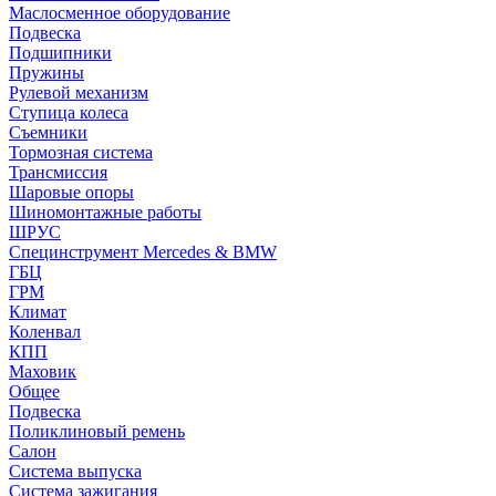
Маслосменное оборудование
Подвеска
Подшипники
Пружины
Рулевой механизм
Ступица колеса
Съемники
Тормозная система
Трансмиссия
Шаровые опоры
Шиномонтажные работы
ШРУС
Специнструмент Mercedes & BMW
ГБЦ
ГРМ
Климат
Коленвал
КПП
Маховик
Общее
Подвеска
Поликлиновый ремень
Салон
Система выпуска
Система зажигания