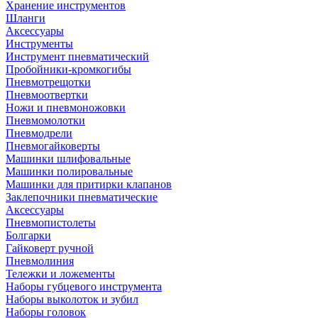
Хранение инструментов
Шланги
Аксессуары
Инструменты
Инструмент пневматический
Пробойники-кромкогибы
Пневмотрещотки
Пневмоотвертки
Ножи и пневмоножовки
Пневмомолотки
Пневмодрели
Пневмогайковерты
Машинки шлифовальные
Машинки полировальные
Машинки для притирки клапанов
Заклепочники пневматические
Аксессуары
Пневмопистолеты
Болгарки
Гайковерт ручной
Пневмолиния
Тележки и ложементы
Наборы губцевого инструмента
Наборы выколоток и зубил
Наборы головок