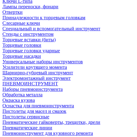
Ключи L-типа
Лампы переноски, фонари
Отвертки
Принадлежности к торцевым головкам
Слесарные ключи
Специальный и вспомогательный инструмент
Стенды с инструментом
Торцевые вставки (биты)
Торцевые головки
Торцевые головки ударные
Торцевые насадки
Универсальные наборы инструментов
Усилители крутящего момента
Шарнирно-губцевый инструмент
Электромонтажный инструмент
ПНЕВМОИНСТРУМЕНТ
Наборы пневмоинструмента
Обработка металла
Окраска кузова
Оснастка для пневмоинструмента
Пистолеты для масел и смазок
Пистолеты сервисные
Пневматические гайковерты, трещотки, дрели
Пневматические линии
Пневмоинструмент для кузовного ремонта