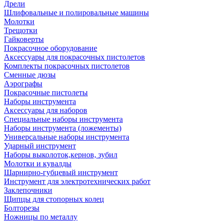
Дрели
Шлифовальные и полировальные машины
Молотки
Трещотки
Гайковерты
Покрасочное оборудование
Аксессуары для покрасочных пистолетов
Комплекты покрасочных пистолетов
Сменные дюзы
Аэрографы
Покрасочные пистолеты
Наборы инструмента
Аксессуары для наборов
Специальные наборы инструмента
Наборы инструмента (ложементы)
Универсальные наборы инструмента
Ударный инструмент
Наборы выколоток,кернов, зубил
Молотки и кувалды
Шарнирно-губцевый инструмент
Инструмент для электротехнических работ
Заклепочники
Щипцы для стопорных колец
Болторезы
Ножницы по металлу