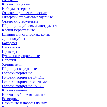
Ключи торцевые
Наборы отверток
Отвертки диэлектрические
Отвертки стержневые ударные
Отвертки стержневые
Шарнирно-губцевый инструмент
Клещи переставные
Щипцы для стопорных колец
Длинногубцы
Бокорезы
Пассатижи
Приводы
Рукоятки трещоточные
Воротки
Удлинители
Шарниры карданные
Головки торцевые
Головки торцевые 1/4'DR
Головки торцевые свечные
Головки торцевые 1/2'DR
Ключи гаечные
Ключи трубные рычажные
Разводные
Накидные и наборы из них