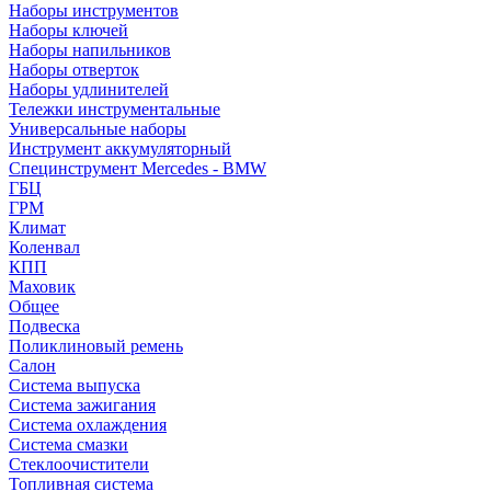
Наборы инструментов
Наборы ключей
Наборы напильников
Наборы отверток
Наборы удлинителей
Тележки инструментальные
Универсальные наборы
Инструмент аккумуляторный
Специнструмент Mercedes - BMW
ГБЦ
ГРМ
Климат
Коленвал
КПП
Маховик
Общее
Подвеска
Поликлиновый ремень
Салон
Система выпуска
Система зажигания
Система охлаждения
Система смазки
Стеклоочистители
Топливная система