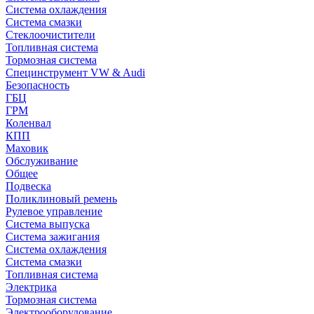
Система охлаждения
Система смазки
Стеклоочистители
Топливная система
Тормозная система
Специнструмент VW & Audi
Безопасность
ГБЦ
ГРМ
Коленвал
КПП
Маховик
Обслуживание
Общее
Подвеска
Поликлиновый ремень
Рулевое управление
Система выпуска
Система зажигания
Система охлаждения
Система смазки
Топливная система
Электрика
Тормозная система
Электрооборудование