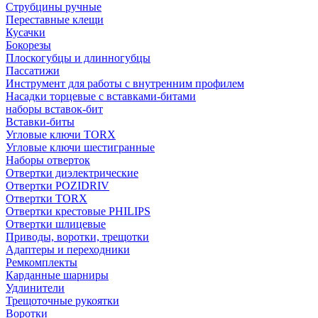
Струбцины ручные
Переставные клещи
Кусачки
Бокорезы
Плоскогубцы и длинногубцы
Пассатижи
Инструмент для работы с внутренним профилем
Насадки торцевые с вставками-битами
наборы вставок-бит
Вставки-биты
Угловые ключи TORX
Угловые ключи шестигранные
Наборы отверток
Отвертки диэлектрические
Отвертки POZIDRIV
Отвертки TORX
Отвертки крестовые PHILIPS
Отвертки шлицевые
Приводы, воротки, трещотки
Адаптеры и переходники
Ремкомплекты
Карданные шарниры
Удлинители
Трещоточные рукоятки
Воротки