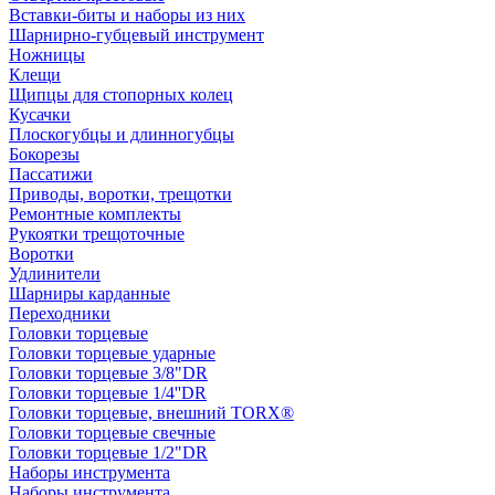
Вставки-биты и наборы из них
Шарнирно-губцевый инструмент
Ножницы
Клещи
Щипцы для стопорных колец
Кусачки
Плоскогубцы и длинногубцы
Бокорезы
Пассатижи
Приводы, воротки, трещотки
Ремонтные комплекты
Рукоятки трещоточные
Воротки
Удлинители
Шарниры карданные
Переходники
Головки торцевые
Головки торцевые ударные
Головки торцевые 3/8"DR
Головки торцевые 1/4''DR
Головки торцевые, внешний TORX®
Головки торцевые свечные
Головки торцевые 1/2"DR
Наборы инструмента
Наборы инструмента