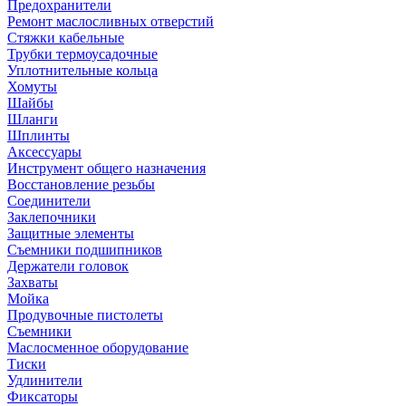
Предохранители
Ремонт маслосливных отверстий
Стяжки кабельные
Трубки термоусадочные
Уплотнительные кольца
Хомуты
Шайбы
Шланги
Шплинты
Аксессуары
Инструмент общего назначения
Восстановление резьбы
Соединители
Заклепочники
Защитные элементы
Съемники подшипников
Держатели головок
Захваты
Мойка
Продувочные пистолеты
Съемники
Маслосменное оборудование
Тиски
Удлинители
Фиксаторы