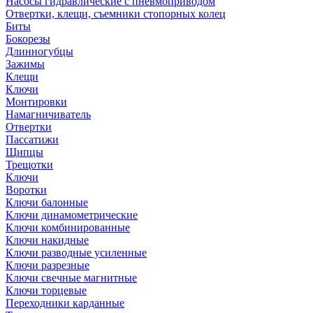
Насосы гидравлические с пневмоприводом
Отвертки, клещи, съемники стопорных колец
Биты
Бокорезы
Длинногубцы
Зажимы
Клещи
Ключи
Монтировки
Намагничиватель
Отвертки
Пассатижи
Щипцы
Трещотки
Ключи
Воротки
Ключи балонные
Ключи динамометрические
Ключи комбинированные
Ключи накидные
Ключи разводные усиленные
Ключи разрезные
Ключи свечные магнитные
Ключи торцевые
Переходники карданные