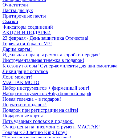
Очистители
Пасты для рук
Притирочные пасты
Смазки
Фиксаторы соединений
АКЦИИ И ПОДАРКИ
23 февраля - День защитника Отечества!
Горячая пятёрка от M7!
Дарим карты!
Идеальная пара для ремонта коробки передач!
Инструментальная тележка в подарок!
К сезону готовы! Супер-комплекты для шиномонтажа
Ликвидация остатков
Лови момент!
МАСТАК МОТО
Набор инструментов + фирменный зонт!
Набор инструментов + футбольный шарф
Новая тележка – в подарок!
Перчатки в подарок!
Подарок при регистрации на сайте!
Подарочные карты
Пять ударных головок в подарок!
Супер цены на пневмоинструмент МАСТАК!
Товары к 30-летию King Tony!
Три ударные головки в подарок!