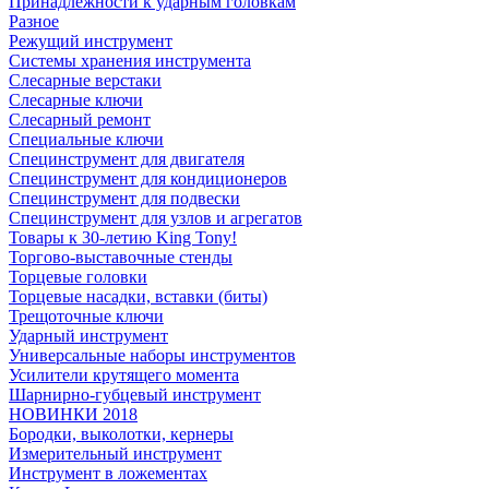
Принадлежности к ударным головкам
Разное
Режущий инструмент
Системы хранения инструмента
Слесарные верстаки
Слесарные ключи
Слесарный ремонт
Специальные ключи
Специнструмент для двигателя
Специнструмент для кондиционеров
Специнструмент для подвески
Специнструмент для узлов и агрегатов
Товары к 30-летию King Tony!
Торгово-выставочные стенды
Торцевые головки
Торцевые насадки, вставки (биты)
Трещоточные ключи
Ударный инструмент
Универсальные наборы инструментов
Усилители крутящего момента
Шарнирно-губцевый инструмент
НОВИНКИ 2018
Бородки, выколотки, кернеры
Измерительный инструмент
Инструмент в ложементах