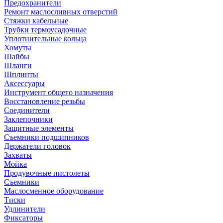
Предохранители
Ремонт маслосливных отверстий
Стяжки кабельные
Трубки термоусадочные
Уплотнительные кольца
Хомуты
Шайбы
Шланги
Шплинты
Аксессуары
Инструмент общего назначения
Восстановление резьбы
Соединители
Заклепочники
Защитные элементы
Съемники подшипников
Держатели головок
Захваты
Мойка
Продувочные пистолеты
Съемники
Маслосменное оборудование
Тиски
Удлинители
Фиксаторы