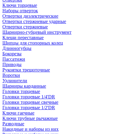
Ключи торцевые
Наборы отверток
Отвертки диэлектрические
Отвертки стержневые ударные
Отвертки стержневые
Шарнирно-губцевый инструмент
Клещи переставные
Щипцы для стопорных колец
Длинногубцы
Бокорезы
Пассатижи
Приводы
Рукоятки трещоточные
Воротки
Удлинители
Шарниры карданные
Головки торцевые
Головки торцевые 1/4'DR
Головки торцевые свечные
Головки торцевые 1/2'DR
Ключи гаечные
Ключи трубные рычажные
Разводные
Накидные и наборы из них