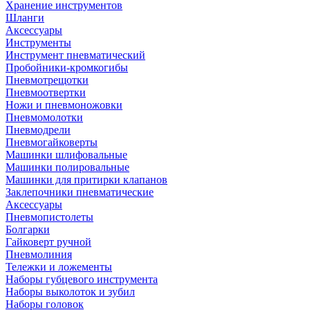
Хранение инструментов
Шланги
Аксессуары
Инструменты
Инструмент пневматический
Пробойники-кромкогибы
Пневмотрещотки
Пневмоотвертки
Ножи и пневмоножовки
Пневмомолотки
Пневмодрели
Пневмогайковерты
Машинки шлифовальные
Машинки полировальные
Машинки для притирки клапанов
Заклепочники пневматические
Аксессуары
Пневмопистолеты
Болгарки
Гайковерт ручной
Пневмолиния
Тележки и ложементы
Наборы губцевого инструмента
Наборы выколоток и зубил
Наборы головок