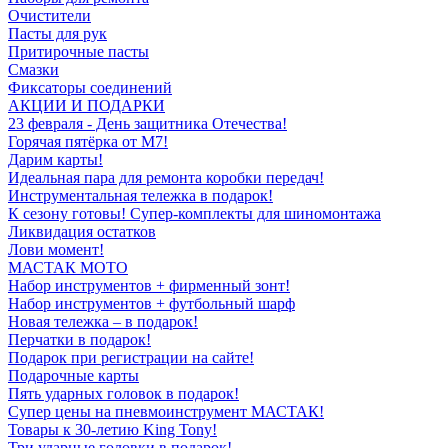
Очистители
Пасты для рук
Притирочные пасты
Смазки
Фиксаторы соединений
АКЦИИ И ПОДАРКИ
23 февраля - День защитника Отечества!
Горячая пятёрка от M7!
Дарим карты!
Идеальная пара для ремонта коробки передач!
Инструментальная тележка в подарок!
К сезону готовы! Супер-комплекты для шиномонтажа
Ликвидация остатков
Лови момент!
МАСТАК МОТО
Набор инструментов + фирменный зонт!
Набор инструментов + футбольный шарф
Новая тележка – в подарок!
Перчатки в подарок!
Подарок при регистрации на сайте!
Подарочные карты
Пять ударных головок в подарок!
Супер цены на пневмоинструмент МАСТАК!
Товары к 30-летию King Tony!
Три ударные головки в подарок!