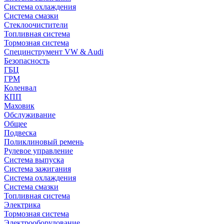
Система охлаждения
Система смазки
Стеклоочистители
Топливная система
Тормозная система
Специнструмент VW & Audi
Безопасность
ГБЦ
ГРМ
Коленвал
КПП
Маховик
Обслуживание
Общее
Подвеска
Поликлиновый ремень
Рулевое управление
Система выпуска
Система зажигания
Система охлаждения
Система смазки
Топливная система
Электрика
Тормозная система
Электрооборудование