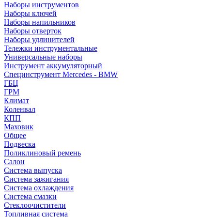
Наборы инструментов
Наборы ключей
Наборы напильников
Наборы отверток
Наборы удлинителей
Тележки инструментальные
Универсальные наборы
Инструмент аккумуляторный
Специнструмент Mercedes - BMW
ГБЦ
ГРМ
Климат
Коленвал
КПП
Маховик
Общее
Подвеска
Поликлиновый ремень
Салон
Система выпуска
Система зажигания
Система охлаждения
Система смазки
Стеклоочистители
Топливная система