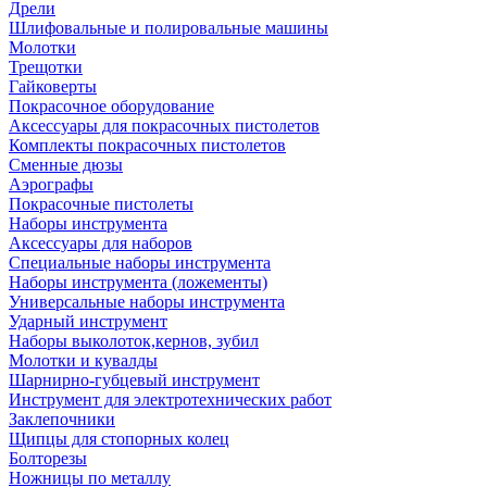
Дрели
Шлифовальные и полировальные машины
Молотки
Трещотки
Гайковерты
Покрасочное оборудование
Аксессуары для покрасочных пистолетов
Комплекты покрасочных пистолетов
Сменные дюзы
Аэрографы
Покрасочные пистолеты
Наборы инструмента
Аксессуары для наборов
Специальные наборы инструмента
Наборы инструмента (ложементы)
Универсальные наборы инструмента
Ударный инструмент
Наборы выколоток,кернов, зубил
Молотки и кувалды
Шарнирно-губцевый инструмент
Инструмент для электротехнических работ
Заклепочники
Щипцы для стопорных колец
Болторезы
Ножницы по металлу