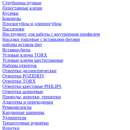
Струбцины ручные
Переставные клещи
Кусачки
Бокорезы
Плоскогубцы и длинногубцы
Пассатижи
Инструмент для работы с внутренним профилем
Насадки торцевые с вставками-битами
наборы вставок-бит
Вставки-биты
Угловые ключи TORX
Угловые ключи шестигранные
Наборы отверток
Отвертки диэлектрические
Отвертки POZIDRIV
Отвертки TORX
Отвертки крестовые PHILIPS
Отвертки шлицевые
Приводы, воротки, трещотки
Адаптеры и переходники
Ремкомплекты
Карданные шарниры
Удлинители
Трещоточные рукоятки
Воротки