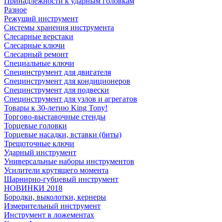
Принадлежности к ударным головкам
Разное
Режущий инструмент
Системы хранения инструмента
Слесарные верстаки
Слесарные ключи
Слесарный ремонт
Специальные ключи
Специнструмент для двигателя
Специнструмент для кондиционеров
Специнструмент для подвески
Специнструмент для узлов и агрегатов
Товары к 30-летию King Tony!
Торгово-выставочные стенды
Торцевые головки
Торцевые насадки, вставки (биты)
Трещоточные ключи
Ударный инструмент
Универсальные наборы инструментов
Усилители крутящего момента
Шарнирно-губцевый инструмент
НОВИНКИ 2018
Бородки, выколотки, кернеры
Измерительный инструмент
Инструмент в ложементах