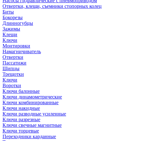
Насосы гидравлические с пневмоприводом
Отвертки, клещи, съемники стопорных колец
Биты
Бокорезы
Длинногубцы
Зажимы
Клещи
Ключи
Монтировки
Намагничиватель
Отвертки
Пассатижи
Щипцы
Трещотки
Ключи
Воротки
Ключи балонные
Ключи динамометрические
Ключи комбинированные
Ключи накидные
Ключи разводные усиленные
Ключи разрезные
Ключи свечные магнитные
Ключи торцевые
Переходники карданные