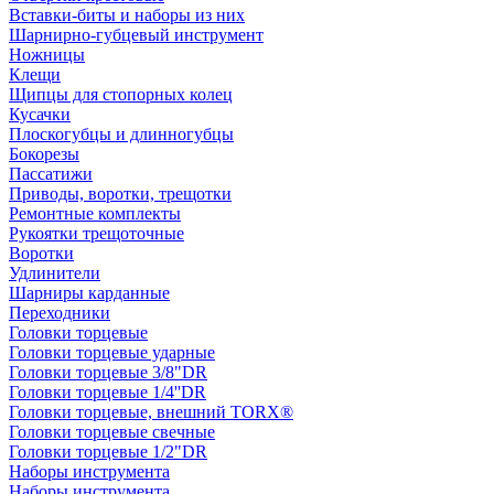
Вставки-биты и наборы из них
Шарнирно-губцевый инструмент
Ножницы
Клещи
Щипцы для стопорных колец
Кусачки
Плоскогубцы и длинногубцы
Бокорезы
Пассатижи
Приводы, воротки, трещотки
Ремонтные комплекты
Рукоятки трещоточные
Воротки
Удлинители
Шарниры карданные
Переходники
Головки торцевые
Головки торцевые ударные
Головки торцевые 3/8"DR
Головки торцевые 1/4''DR
Головки торцевые, внешний TORX®
Головки торцевые свечные
Головки торцевые 1/2"DR
Наборы инструмента
Наборы инструмента