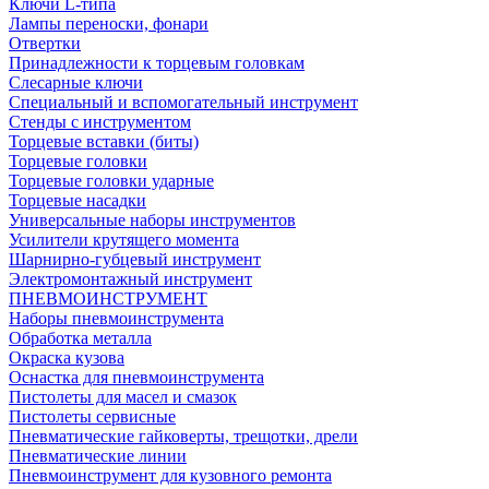
Ключи L-типа
Лампы переноски, фонари
Отвертки
Принадлежности к торцевым головкам
Слесарные ключи
Специальный и вспомогательный инструмент
Стенды с инструментом
Торцевые вставки (биты)
Торцевые головки
Торцевые головки ударные
Торцевые насадки
Универсальные наборы инструментов
Усилители крутящего момента
Шарнирно-губцевый инструмент
Электромонтажный инструмент
ПНЕВМОИНСТРУМЕНТ
Наборы пневмоинструмента
Обработка металла
Окраска кузова
Оснастка для пневмоинструмента
Пистолеты для масел и смазок
Пистолеты сервисные
Пневматические гайковерты, трещотки, дрели
Пневматические линии
Пневмоинструмент для кузовного ремонта