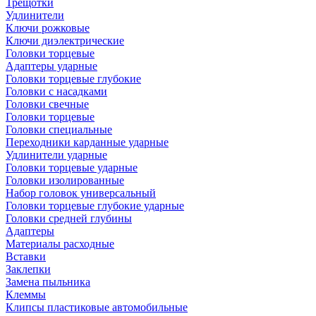
Трещотки
Удлинители
Ключи рожковые
Ключи диэлектрические
Головки торцевые
Адаптеры ударные
Головки торцевые глубокие
Головки с насадками
Головки свечные
Головки торцевые
Головки специальные
Переходники карданные ударные
Удлинители ударные
Головки торцевые ударные
Головки изолированные
Набор головок универсальный
Головки торцевые глубокие ударные
Головки средней глубины
Адаптеры
Материалы расходные
Вставки
Заклепки
Замена пыльника
Клеммы
Клипсы пластиковые автомобильные