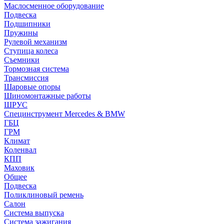
Маслосменное оборудование
Подвеска
Подшипники
Пружины
Рулевой механизм
Ступица колеса
Съемники
Тормозная система
Трансмиссия
Шаровые опоры
Шиномонтажные работы
ШРУС
Специнструмент Mercedes & BMW
ГБЦ
ГРМ
Климат
Коленвал
КПП
Маховик
Общее
Подвеска
Поликлиновый ремень
Салон
Система выпуска
Система зажигания