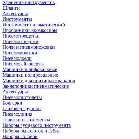
Хранение инструментов
Шланги
Аксессуары
Инструменты
Инструмент пневматический
Пробойники-кромкогибы
Пневмотрещотки
Пневмоотвертки
Ножи и пневмоножовки
Пневмомолотки
Пневмодрели
Пневмогайковерты
Машинки шлифовальные
Машинки полировальные
Машинки для притирки клапанов
Заклепочники пневматические
Аксессуары
Пневмопистолеты
Болгарки
Гайковерт ручной
Пневмолиния
Тележки и ложементы
Наборы губцевого инструмента
Наборы выколоток и зубил
Наборы головок