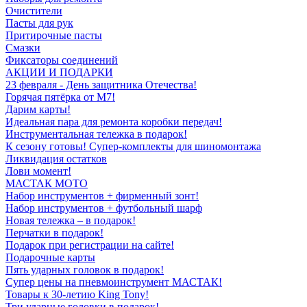
Очистители
Пасты для рук
Притирочные пасты
Смазки
Фиксаторы соединений
АКЦИИ И ПОДАРКИ
23 февраля - День защитника Отечества!
Горячая пятёрка от M7!
Дарим карты!
Идеальная пара для ремонта коробки передач!
Инструментальная тележка в подарок!
К сезону готовы! Супер-комплекты для шиномонтажа
Ликвидация остатков
Лови момент!
МАСТАК МОТО
Набор инструментов + фирменный зонт!
Набор инструментов + футбольный шарф
Новая тележка – в подарок!
Перчатки в подарок!
Подарок при регистрации на сайте!
Подарочные карты
Пять ударных головок в подарок!
Супер цены на пневмоинструмент МАСТАК!
Товары к 30-летию King Tony!
Три ударные головки в подарок!