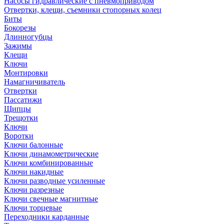
Насосы гидравлические с пневмоприводом
Отвертки, клещи, съемники стопорных колец
Биты
Бокорезы
Длинногубцы
Зажимы
Клещи
Ключи
Монтировки
Намагничиватель
Отвертки
Пассатижи
Щипцы
Трещотки
Ключи
Воротки
Ключи балонные
Ключи динамометрические
Ключи комбинированные
Ключи накидные
Ключи разводные усиленные
Ключи разрезные
Ключи свечные магнитные
Ключи торцевые
Переходники карданные