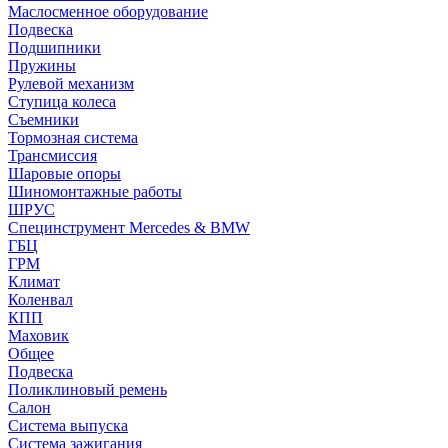
Маслосменное оборудование
Подвеска
Подшипники
Пружины
Рулевой механизм
Ступица колеса
Съемники
Тормозная система
Трансмиссия
Шаровые опоры
Шиномонтажные работы
ШРУС
Специнструмент Mercedes & BMW
ГБЦ
ГРМ
Климат
Коленвал
КПП
Маховик
Общее
Подвеска
Поликлиновый ремень
Салон
Система выпуска
Система зажигания