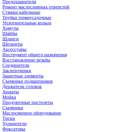
Предохранители
Ремонт маслосливных отверстий
Стяжки кабельные
Трубки термоусадочные
Уплотнительные кольца
Хомуты
Шайбы
Шланги
Шплинты
Аксессуары
Инструмент общего назначения
Восстановление резьбы
Соединители
Заклепочники
Защитные элементы
Съемники подшипников
Держатели головок
Захваты
Мойка
Продувочные пистолеты
Съемники
Маслосменное оборудование
Тиски
Удлинители
Фиксаторы