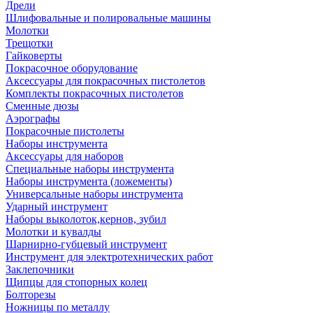
Дрели
Шлифовальные и полировальные машины
Молотки
Трещотки
Гайковерты
Покрасочное оборудование
Аксессуары для покрасочных пистолетов
Комплекты покрасочных пистолетов
Сменные дюзы
Аэрографы
Покрасочные пистолеты
Наборы инструмента
Аксессуары для наборов
Специальные наборы инструмента
Наборы инструмента (ложементы)
Универсальные наборы инструмента
Ударный инструмент
Наборы выколоток,кернов, зубил
Молотки и кувалды
Шарнирно-губцевый инструмент
Инструмент для электротехнических работ
Заклепочники
Щипцы для стопорных колец
Болторезы
Ножницы по металлу