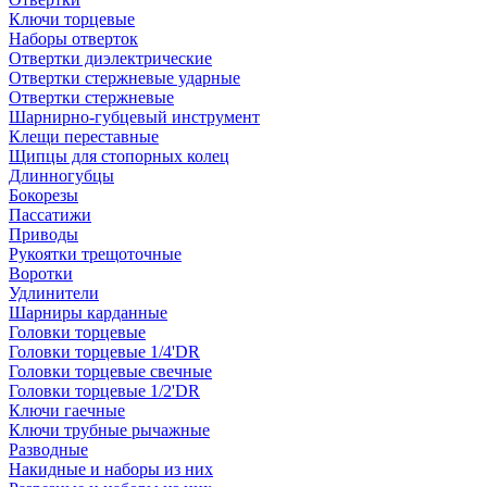
Ключи торцевые
Наборы отверток
Отвертки диэлектрические
Отвертки стержневые ударные
Отвертки стержневые
Шарнирно-губцевый инструмент
Клещи переставные
Щипцы для стопорных колец
Длинногубцы
Бокорезы
Пассатижи
Приводы
Рукоятки трещоточные
Воротки
Удлинители
Шарниры карданные
Головки торцевые
Головки торцевые 1/4'DR
Головки торцевые свечные
Головки торцевые 1/2'DR
Ключи гаечные
Ключи трубные рычажные
Разводные
Накидные и наборы из них