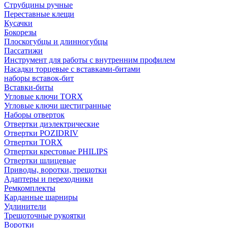
Струбцины ручные
Переставные клещи
Кусачки
Бокорезы
Плоскогубцы и длинногубцы
Пассатижи
Инструмент для работы с внутренним профилем
Насадки торцевые с вставками-битами
наборы вставок-бит
Вставки-биты
Угловые ключи TORX
Угловые ключи шестигранные
Наборы отверток
Отвертки диэлектрические
Отвертки POZIDRIV
Отвертки TORX
Отвертки крестовые PHILIPS
Отвертки шлицевые
Приводы, воротки, трещотки
Адаптеры и переходники
Ремкомплекты
Карданные шарниры
Удлинители
Трещоточные рукоятки
Воротки