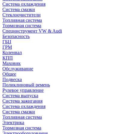
Система охлаждения
Система смазки
Стеклоочистители
Топливная система
Тормозная система
Специнструмент VW & Audi
Безопасность
ГБЦ
ГРМ
Коленвал
КПП
Маховик
Обслуживание
Общее
Подвеска
Поликлиновый ремень
Рулевое управление
Система выпуска
Система зажигания
Система охлаждения
Система смазки
Топливная система
Электрика
Тормозная система
Электрооборудование