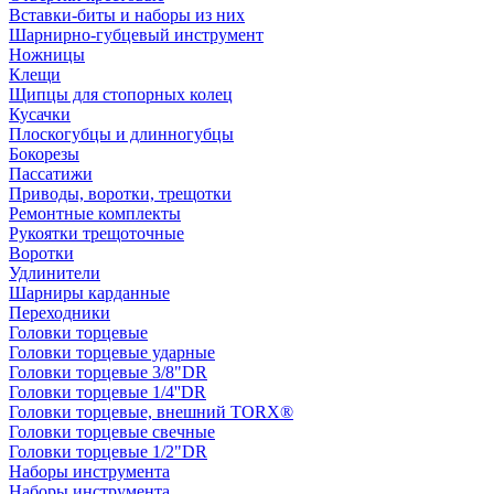
Вставки-биты и наборы из них
Шарнирно-губцевый инструмент
Ножницы
Клещи
Щипцы для стопорных колец
Кусачки
Плоскогубцы и длинногубцы
Бокорезы
Пассатижи
Приводы, воротки, трещотки
Ремонтные комплекты
Рукоятки трещоточные
Воротки
Удлинители
Шарниры карданные
Переходники
Головки торцевые
Головки торцевые ударные
Головки торцевые 3/8"DR
Головки торцевые 1/4''DR
Головки торцевые, внешний TORX®
Головки торцевые свечные
Головки торцевые 1/2"DR
Наборы инструмента
Наборы инструмента