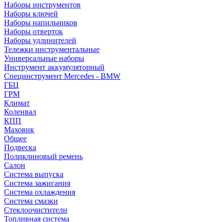
Наборы инструментов
Наборы ключей
Наборы напильников
Наборы отверток
Наборы удлинителей
Тележки инструментальные
Универсальные наборы
Инструмент аккумуляторный
Специнструмент Mercedes - BMW
ГБЦ
ГРМ
Климат
Коленвал
КПП
Маховик
Общее
Подвеска
Поликлиновый ремень
Салон
Система выпуска
Система зажигания
Система охлаждения
Система смазки
Стеклоочистители
Топливная система