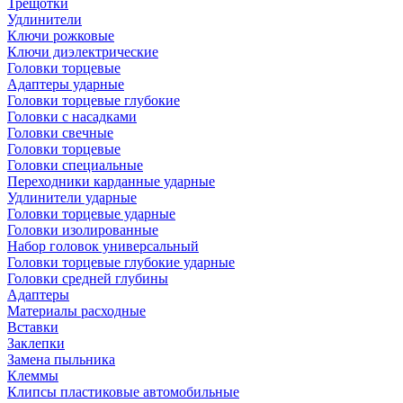
Трещотки
Удлинители
Ключи рожковые
Ключи диэлектрические
Головки торцевые
Адаптеры ударные
Головки торцевые глубокие
Головки с насадками
Головки свечные
Головки торцевые
Головки специальные
Переходники карданные ударные
Удлинители ударные
Головки торцевые ударные
Головки изолированные
Набор головок универсальный
Головки торцевые глубокие ударные
Головки средней глубины
Адаптеры
Материалы расходные
Вставки
Заклепки
Замена пыльника
Клеммы
Клипсы пластиковые автомобильные