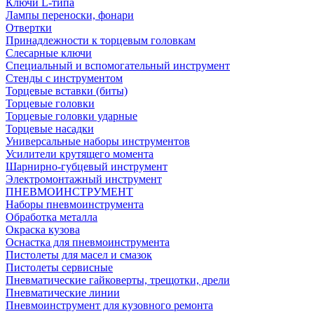
Ключи L-типа
Лампы переноски, фонари
Отвертки
Принадлежности к торцевым головкам
Слесарные ключи
Специальный и вспомогательный инструмент
Стенды с инструментом
Торцевые вставки (биты)
Торцевые головки
Торцевые головки ударные
Торцевые насадки
Универсальные наборы инструментов
Усилители крутящего момента
Шарнирно-губцевый инструмент
Электромонтажный инструмент
ПНЕВМОИНСТРУМЕНТ
Наборы пневмоинструмента
Обработка металла
Окраска кузова
Оснастка для пневмоинструмента
Пистолеты для масел и смазок
Пистолеты сервисные
Пневматические гайковерты, трещотки, дрели
Пневматические линии
Пневмоинструмент для кузовного ремонта