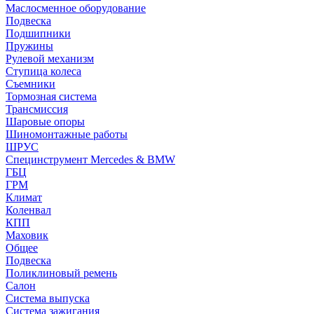
Маслосменное оборудование
Подвеска
Подшипники
Пружины
Рулевой механизм
Ступица колеса
Съемники
Тормозная система
Трансмиссия
Шаровые опоры
Шиномонтажные работы
ШРУС
Специнструмент Mercedes & BMW
ГБЦ
ГРМ
Климат
Коленвал
КПП
Маховик
Общее
Подвеска
Поликлиновый ремень
Салон
Система выпуска
Система зажигания