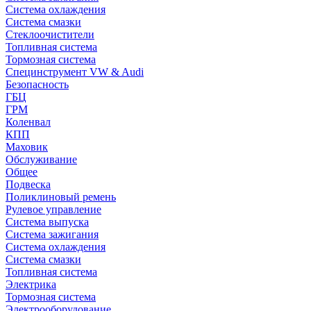
Система охлаждения
Система смазки
Стеклоочистители
Топливная система
Тормозная система
Специнструмент VW & Audi
Безопасность
ГБЦ
ГРМ
Коленвал
КПП
Маховик
Обслуживание
Общее
Подвеска
Поликлиновый ремень
Рулевое управление
Система выпуска
Система зажигания
Система охлаждения
Система смазки
Топливная система
Электрика
Тормозная система
Электрооборудование