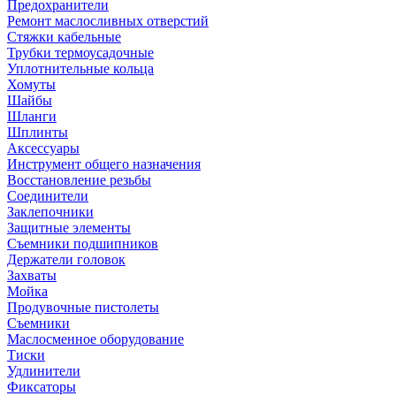
Предохранители
Ремонт маслосливных отверстий
Стяжки кабельные
Трубки термоусадочные
Уплотнительные кольца
Хомуты
Шайбы
Шланги
Шплинты
Аксессуары
Инструмент общего назначения
Восстановление резьбы
Соединители
Заклепочники
Защитные элементы
Съемники подшипников
Держатели головок
Захваты
Мойка
Продувочные пистолеты
Съемники
Маслосменное оборудование
Тиски
Удлинители
Фиксаторы