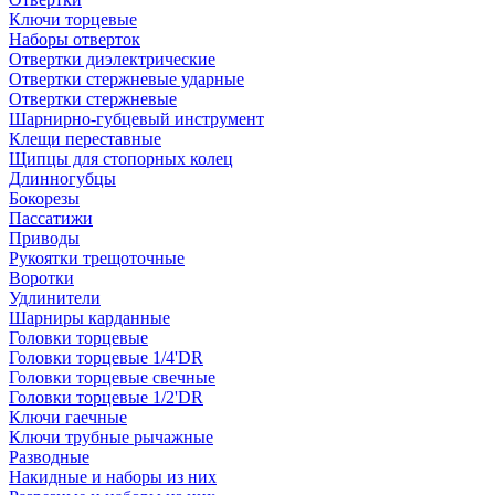
Ключи торцевые
Наборы отверток
Отвертки диэлектрические
Отвертки стержневые ударные
Отвертки стержневые
Шарнирно-губцевый инструмент
Клещи переставные
Щипцы для стопорных колец
Длинногубцы
Бокорезы
Пассатижи
Приводы
Рукоятки трещоточные
Воротки
Удлинители
Шарниры карданные
Головки торцевые
Головки торцевые 1/4'DR
Головки торцевые свечные
Головки торцевые 1/2'DR
Ключи гаечные
Ключи трубные рычажные
Разводные
Накидные и наборы из них