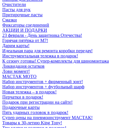
Очистители
Пасты для рук
Притирочные пасты
Смазки
Фиксаторы соединений
АКЦИИ И ПОДАРКИ
23 февраля - День защитника Отечества!
Горячая пятёрка от M7!
Дарим карты!
Идеальная пара для ремонта коробки передач!
Инструментальная тележка в подарок!
К сезону готовы! Супер-комплекты для шиномонтажа
Ликвидация остатков
Лови момент!
МАСТАК МОТО
Набор инструментов + фирменный зонт!
Набор инструментов + футбольный шарф
Новая тележка – в подарок!
Перчатки в подарок!
Подарок при регистрации на сайте!
Подарочные карты
Пять ударных головок в подарок!
Супер цены на пневмоинструмент МАСТАК!
Товары к 30-летию King Tony!
Три ударные головки в подарок!