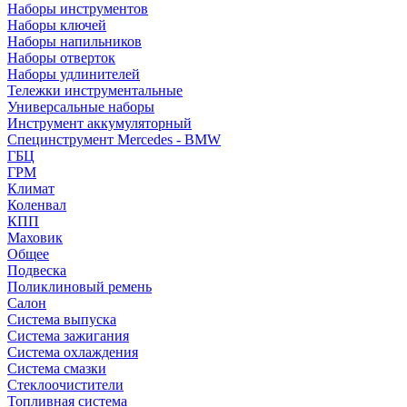
Наборы инструментов
Наборы ключей
Наборы напильников
Наборы отверток
Наборы удлинителей
Тележки инструментальные
Универсальные наборы
Инструмент аккумуляторный
Специнструмент Mercedes - BMW
ГБЦ
ГРМ
Климат
Коленвал
КПП
Маховик
Общее
Подвеска
Поликлиновый ремень
Салон
Система выпуска
Система зажигания
Система охлаждения
Система смазки
Стеклоочистители
Топливная система