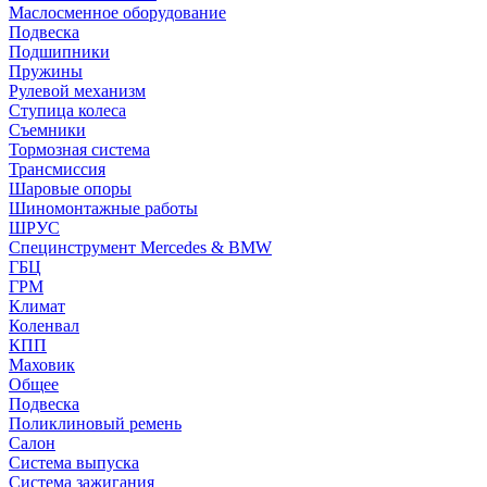
Маслосменное оборудование
Подвеска
Подшипники
Пружины
Рулевой механизм
Ступица колеса
Съемники
Тормозная система
Трансмиссия
Шаровые опоры
Шиномонтажные работы
ШРУС
Специнструмент Mercedes & BMW
ГБЦ
ГРМ
Климат
Коленвал
КПП
Маховик
Общее
Подвеска
Поликлиновый ремень
Салон
Система выпуска
Система зажигания