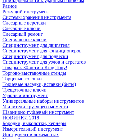
Принадлежности к ударным головкам
Разное
Режущий инструмент
Системы хранения инструмента
Слесарные верстаки
Слесарные ключи
Слесарный ремонт
Специальные ключи
Специнструмент для двигателя
Специнструмент для кондиционеров
Специнструмент для подвески
Специнструмент для узлов и агрегатов
Товары к 30-летию King Tony!
Торгово-выставочные стенды
Торцевые головки
Торцевые насадки, вставки (биты)
Трещоточные ключи
Ударный инструмент
Универсальные наборы инструментов
Усилители крутящего момента
Шарнирно-губцевый инструмент
НОВИНКИ 2018
Бородки, выколотки, кернеры
Измерительный инструмент
Инструмент в ложементах