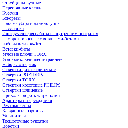
Струбцины ручные
Переставные клещи
Кусачки
Бокорезы
Плоскогубцы и длинногубцы
Пассатижи
Инструмент для работы с внутренним профилем
Насадки торцевые с вставками-битами
наборы вставок-бит
Вставки-биты
Угловые ключи TORX
Угловые ключи шестигранные
Наборы отверток
Отвертки диэлектрические
Отвертки POZIDRIV
Отвертки TORX
Отвертки крестовые PHILIPS
Отвертки шлицевые
Приводы, воротки, трещотки
Адаптеры и переходники
Ремкомплекты
Карданные шарниры
Удлинители
Трещоточные рукоятки
Воротки