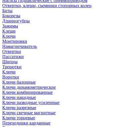
Насосы гидравлические с пневмоприводом
Отвертки, клещи, съемники стопорных колец
Биты
Бокорезы
Длинногубцы
Зажимы
Клещи
Ключи
Монтировки
Намагничиватель
Отвертки
Пассатижи
Щипцы
Трещотки
Ключи
Воротки
Ключи балонные
Ключи динамометрические
Ключи комбинированные
Ключи накидные
Ключи разводные усиленные
Ключи разрезные
Ключи свечные магнитные
Ключи торцевые
Переходники карданные