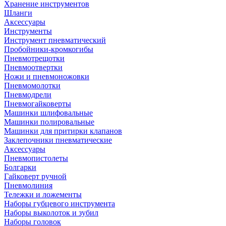
Хранение инструментов
Шланги
Аксессуары
Инструменты
Инструмент пневматический
Пробойники-кромкогибы
Пневмотрещотки
Пневмоотвертки
Ножи и пневмоножовки
Пневмомолотки
Пневмодрели
Пневмогайковерты
Машинки шлифовальные
Машинки полировальные
Машинки для притирки клапанов
Заклепочники пневматические
Аксессуары
Пневмопистолеты
Болгарки
Гайковерт ручной
Пневмолиния
Тележки и ложементы
Наборы губцевого инструмента
Наборы выколоток и зубил
Наборы головок