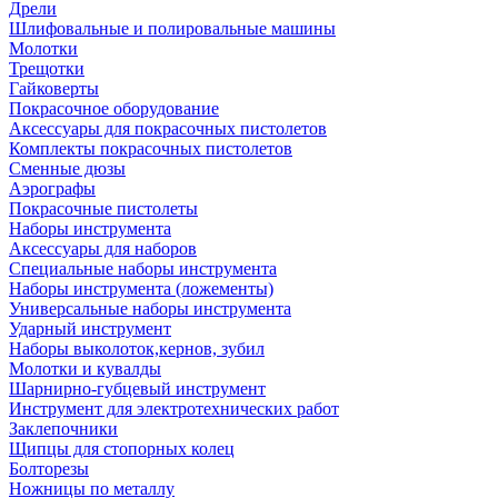
Дрели
Шлифовальные и полировальные машины
Молотки
Трещотки
Гайковерты
Покрасочное оборудование
Аксессуары для покрасочных пистолетов
Комплекты покрасочных пистолетов
Сменные дюзы
Аэрографы
Покрасочные пистолеты
Наборы инструмента
Аксессуары для наборов
Специальные наборы инструмента
Наборы инструмента (ложементы)
Универсальные наборы инструмента
Ударный инструмент
Наборы выколоток,кернов, зубил
Молотки и кувалды
Шарнирно-губцевый инструмент
Инструмент для электротехнических работ
Заклепочники
Щипцы для стопорных колец
Болторезы
Ножницы по металлу