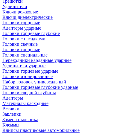
Трещотки
Удлинители
Ключи рожковые
Ключи диэлектрические
Головки торцевые
Адаптеры ударные
Головки торцевые глубокие
Головки с насадками
Головки свечные
Головки торцевые
Головки специальные
Переходники карданные ударные
Удлинители ударные
Головки торцевые ударные
Головки изолированные
Набор головок универсальный
Головки торцевые глубокие ударные
Головки средней глубины
Адаптеры
Материалы расходные
Вставки
Заклепки
Замена пыльника
Клеммы
Клипсы пластиковые автомобильные