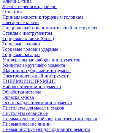
Ключи L-типа
Лампы переноски, фонари
Отвертки
Принадлежности к торцевым головкам
Слесарные ключи
Специальный и вспомогательный инструмент
Стенды с инструментом
Торцевые вставки (биты)
Торцевые головки
Торцевые головки ударные
Торцевые насадки
Универсальные наборы инструментов
Усилители крутящего момента
Шарнирно-губцевый инструмент
Электромонтажный инструмент
ПНЕВМОИНСТРУМЕНТ
Наборы пневмоинструмента
Обработка металла
Окраска кузова
Оснастка для пневмоинструмента
Пистолеты для масел и смазок
Пистолеты сервисные
Пневматические гайковерты, трещотки, дрели
Пневматические линии
Пневмоинструмент для кузовного ремонта