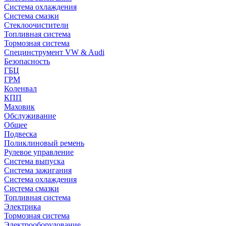
Система охлаждения
Система смазки
Стеклоочистители
Топливная система
Тормозная система
Специнструмент VW & Audi
Безопасность
ГБЦ
ГРМ
Коленвал
КПП
Маховик
Обслуживание
Общее
Подвеска
Поликлиновый ремень
Рулевое управление
Система выпуска
Система зажигания
Система охлаждения
Система смазки
Топливная система
Электрика
Тормозная система
Электрооборудование