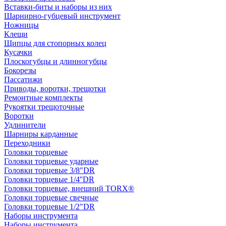
Вставки-биты и наборы из них
Шарнирно-губцевый инструмент
Ножницы
Клещи
Щипцы для стопорных колец
Кусачки
Плоскогубцы и длинногубцы
Бокорезы
Пассатижи
Приводы, воротки, трещотки
Ремонтные комплекты
Рукоятки трещоточные
Воротки
Удлинители
Шарниры карданные
Переходники
Головки торцевые
Головки торцевые ударные
Головки торцевые 3/8"DR
Головки торцевые 1/4''DR
Головки торцевые, внешний TORX®
Головки торцевые свечные
Головки торцевые 1/2"DR
Наборы инструмента
Наборы инструмента