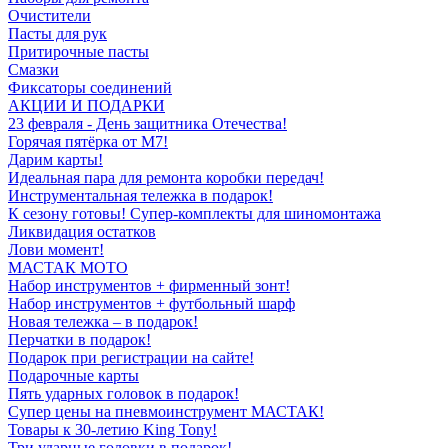
Очистители
Пасты для рук
Притирочные пасты
Смазки
Фиксаторы соединений
АКЦИИ И ПОДАРКИ
23 февраля - День защитника Отечества!
Горячая пятёрка от M7!
Дарим карты!
Идеальная пара для ремонта коробки передач!
Инструментальная тележка в подарок!
К сезону готовы! Супер-комплекты для шиномонтажа
Ликвидация остатков
Лови момент!
МАСТАК МОТО
Набор инструментов + фирменный зонт!
Набор инструментов + футбольный шарф
Новая тележка – в подарок!
Перчатки в подарок!
Подарок при регистрации на сайте!
Подарочные карты
Пять ударных головок в подарок!
Супер цены на пневмоинструмент МАСТАК!
Товары к 30-летию King Tony!
Три ударные головки в подарок!