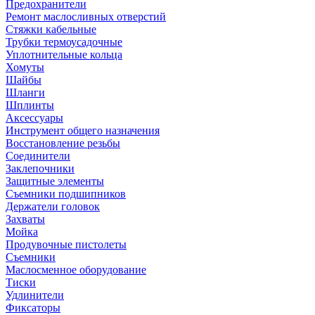
Предохранители
Ремонт маслосливных отверстий
Стяжки кабельные
Трубки термоусадочные
Уплотнительные кольца
Хомуты
Шайбы
Шланги
Шплинты
Аксессуары
Инструмент общего назначения
Восстановление резьбы
Соединители
Заклепочники
Защитные элементы
Съемники подшипников
Держатели головок
Захваты
Мойка
Продувочные пистолеты
Съемники
Маслосменное оборудование
Тиски
Удлинители
Фиксаторы