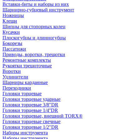
Вставки-биты и наборы из них
Шарнирно-губцевый инструмент
Ножницы
Клещи
Щипцы для стопорных колец
Кусачки
Плоскогубцы и длинногубцы
Бокорезы
Пассатижи
Приводы, воротки, трещотки
Ремонтные комплекты
Рукоятки трещоточные
Воротки
Удлинители
Шарниры карданные
Переходники
Головки торцевые
Головки торцевые ударные
Головки торцевые 3/8"DR
Головки торцевые 1/4''DR
Головки торцевые, внешний TORX®
Головки торцевые свечные
Головки торцевые 1/2"DR
Наборы инструмента
Наборы инструмента