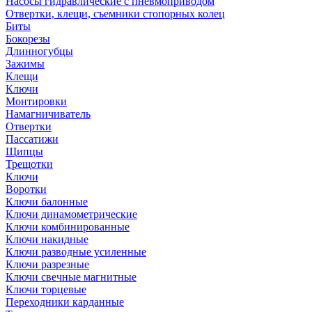
Насосы гидравлические с пневмоприводом
Отвертки, клещи, съемники стопорных колец
Биты
Бокорезы
Длинногубцы
Зажимы
Клещи
Ключи
Монтировки
Намагничиватель
Отвертки
Пассатижи
Щипцы
Трещотки
Ключи
Воротки
Ключи балонные
Ключи динамометрические
Ключи комбинированные
Ключи накидные
Ключи разводные усиленные
Ключи разрезные
Ключи свечные магнитные
Ключи торцевые
Переходники карданные