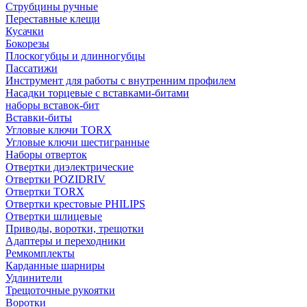
Струбцины ручные
Переставные клещи
Кусачки
Бокорезы
Плоскогубцы и длинногубцы
Пассатижи
Инструмент для работы с внутренним профилем
Насадки торцевые с вставками-битами
наборы вставок-бит
Вставки-биты
Угловые ключи TORX
Угловые ключи шестигранные
Наборы отверток
Отвертки диэлектрические
Отвертки POZIDRIV
Отвертки TORX
Отвертки крестовые PHILIPS
Отвертки шлицевые
Приводы, воротки, трещотки
Адаптеры и переходники
Ремкомплекты
Карданные шарниры
Удлинители
Трещоточные рукоятки
Воротки