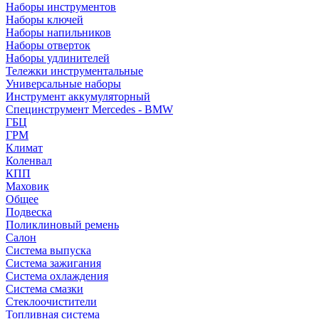
Наборы инструментов
Наборы ключей
Наборы напильников
Наборы отверток
Наборы удлинителей
Тележки инструментальные
Универсальные наборы
Инструмент аккумуляторный
Специнструмент Mercedes - BMW
ГБЦ
ГРМ
Климат
Коленвал
КПП
Маховик
Общее
Подвеска
Поликлиновый ремень
Салон
Система выпуска
Система зажигания
Система охлаждения
Система смазки
Стеклоочистители
Топливная система