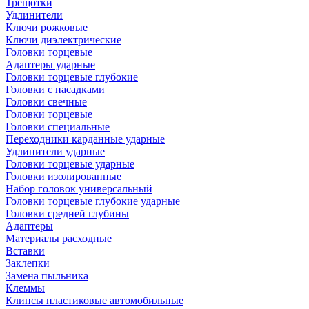
Трещотки
Удлинители
Ключи рожковые
Ключи диэлектрические
Головки торцевые
Адаптеры ударные
Головки торцевые глубокие
Головки с насадками
Головки свечные
Головки торцевые
Головки специальные
Переходники карданные ударные
Удлинители ударные
Головки торцевые ударные
Головки изолированные
Набор головок универсальный
Головки торцевые глубокие ударные
Головки средней глубины
Адаптеры
Материалы расходные
Вставки
Заклепки
Замена пыльника
Клеммы
Клипсы пластиковые автомобильные