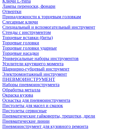
Ключи L-типа
Лампы переноски, фонари
Отвертки
Принадлежности к торцевым головкам
Слесарные ключи
Специальный и вспомогательный инструмент
Стенды с инструментом
Торцевые вставки (биты)
Торцевые головки
Торцевые головки ударные
Торцевые насадки
Универсальные наборы инструментов
Усилители крутящего момента
Шарнирно-губцевый инструмент
Электромонтажный инструмент
ПНЕВМОИНСТРУМЕНТ
Наборы пневмоинструмента
Обработка металла
Окраска кузова
Оснастка для пневмоинструмента
Пистолеты для масел и смазок
Пистолеты сервисные
Пневматические гайковерты, трещотки, дрели
Пневматические линии
Пневмоинструмент для кузовного ремонта