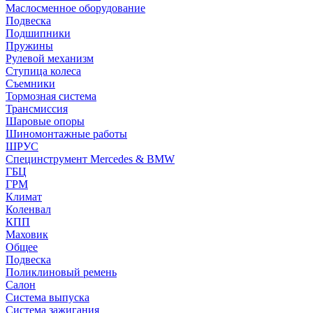
Маслосменное оборудование
Подвеска
Подшипники
Пружины
Рулевой механизм
Ступица колеса
Съемники
Тормозная система
Трансмиссия
Шаровые опоры
Шиномонтажные работы
ШРУС
Специнструмент Mercedes & BMW
ГБЦ
ГРМ
Климат
Коленвал
КПП
Маховик
Общее
Подвеска
Поликлиновый ремень
Салон
Система выпуска
Система зажигания