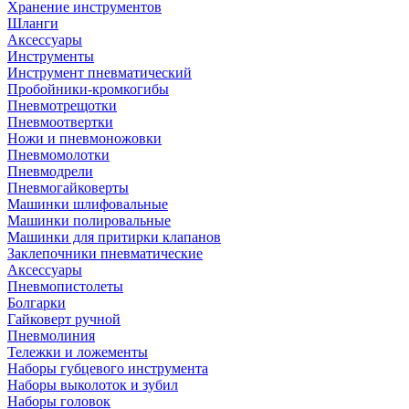
Хранение инструментов
Шланги
Аксессуары
Инструменты
Инструмент пневматический
Пробойники-кромкогибы
Пневмотрещотки
Пневмоотвертки
Ножи и пневмоножовки
Пневмомолотки
Пневмодрели
Пневмогайковерты
Машинки шлифовальные
Машинки полировальные
Машинки для притирки клапанов
Заклепочники пневматические
Аксессуары
Пневмопистолеты
Болгарки
Гайковерт ручной
Пневмолиния
Тележки и ложементы
Наборы губцевого инструмента
Наборы выколоток и зубил
Наборы головок