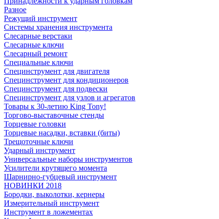
Принадлежности к ударным головкам
Разное
Режущий инструмент
Системы хранения инструмента
Слесарные верстаки
Слесарные ключи
Слесарный ремонт
Специальные ключи
Специнструмент для двигателя
Специнструмент для кондиционеров
Специнструмент для подвески
Специнструмент для узлов и агрегатов
Товары к 30-летию King Tony!
Торгово-выставочные стенды
Торцевые головки
Торцевые насадки, вставки (биты)
Трещоточные ключи
Ударный инструмент
Универсальные наборы инструментов
Усилители крутящего момента
Шарнирно-губцевый инструмент
НОВИНКИ 2018
Бородки, выколотки, кернеры
Измерительный инструмент
Инструмент в ложементах