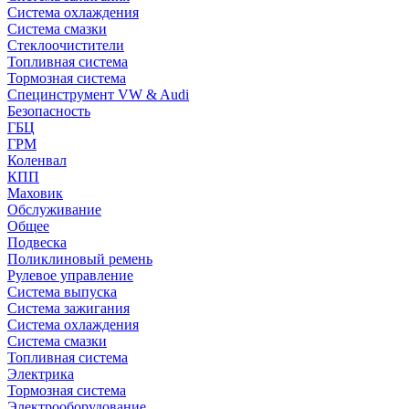
Система охлаждения
Система смазки
Стеклоочистители
Топливная система
Тормозная система
Специнструмент VW & Audi
Безопасность
ГБЦ
ГРМ
Коленвал
КПП
Маховик
Обслуживание
Общее
Подвеска
Поликлиновый ремень
Рулевое управление
Система выпуска
Система зажигания
Система охлаждения
Система смазки
Топливная система
Электрика
Тормозная система
Электрооборудование