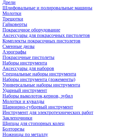
Дрели
Шлифовальные и полировальные машины
Молотки
Трещотки
Гайковерты
Покрасочное оборудование
Аксессуары для покрасочных пистолетов
Комплекты покрасочных пистолетов
Сменные дюзы
Аэрографы
Покрасочные пистолеты
Наборы инструмента
Аксессуары для наборов
Специальные наборы инструмента
Наборы инструмента (ложементы)
Универсальные наборы инструмента
Ударный инструмент
Наборы выколоток,кернов, зубил
Молотки и кувалды
Шарнирно-губцевый инструмент
Инструмент для электротехнических работ
Заклепочники
Щипцы для стопорных колец
Болторезы
Ножницы по металлу