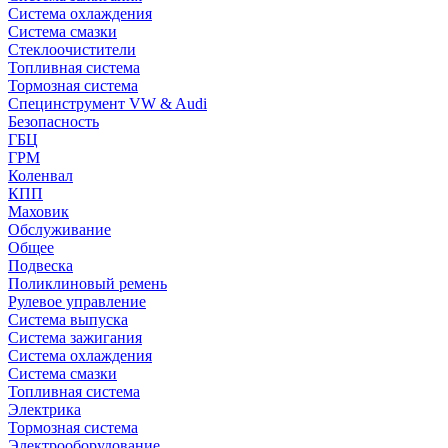
Система охлаждения
Система смазки
Стеклоочистители
Топливная система
Тормозная система
Специнструмент VW & Audi
Безопасность
ГБЦ
ГРМ
Коленвал
КПП
Маховик
Обслуживание
Общее
Подвеска
Поликлиновый ремень
Рулевое управление
Система выпуска
Система зажигания
Система охлаждения
Система смазки
Топливная система
Электрика
Тормозная система
Электрооборудование