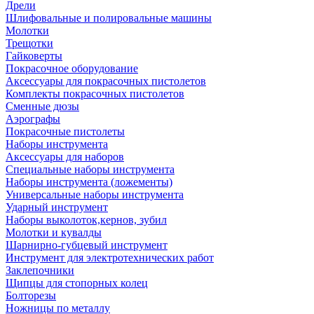
Дрели
Шлифовальные и полировальные машины
Молотки
Трещотки
Гайковерты
Покрасочное оборудование
Аксессуары для покрасочных пистолетов
Комплекты покрасочных пистолетов
Сменные дюзы
Аэрографы
Покрасочные пистолеты
Наборы инструмента
Аксессуары для наборов
Специальные наборы инструмента
Наборы инструмента (ложементы)
Универсальные наборы инструмента
Ударный инструмент
Наборы выколоток,кернов, зубил
Молотки и кувалды
Шарнирно-губцевый инструмент
Инструмент для электротехнических работ
Заклепочники
Щипцы для стопорных колец
Болторезы
Ножницы по металлу