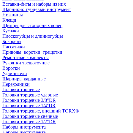
Вставки-биты и наборы из них
Шарнирно-губцевый инструмент
Ножницы
Клещи
Щипцы для стопорных колец
Кусачки
Плоскогубцы и длинногубцы
Бокорезы
Пассатижи
Приводы, воротки, трещотки
Ремонтные комплекты
Рукоятки трещоточные
Воротки
Удлинители
Шарниры карданные
Переходники
Головки торцевые
Головки торцевые ударные
Головки торцевые 3/8"DR
Головки торцевые 1/4''DR
Головки торцевые, внешний TORX®
Головки торцевые свечные
Головки торцевые 1/2"DR
Наборы инструмента
Наборы инструмента