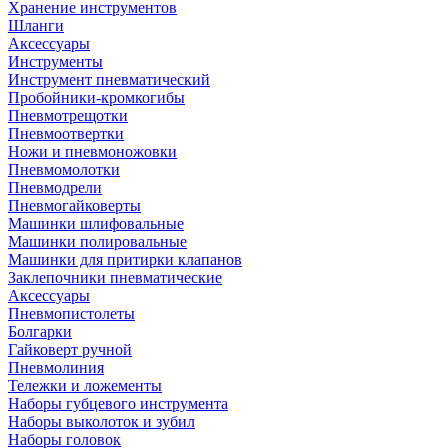
Хранение инструментов
Шланги
Аксессуары
Инструменты
Инструмент пневматический
Пробойники-кромкогибы
Пневмотрещотки
Пневмоотвертки
Ножи и пневмоножовки
Пневмомолотки
Пневмодрели
Пневмогайковерты
Машинки шлифовальные
Машинки полировальные
Машинки для притирки клапанов
Заклепочники пневматические
Аксессуары
Пневмопистолеты
Болгарки
Гайковерт ручной
Пневмолиния
Тележки и ложементы
Наборы губцевого инструмента
Наборы выколоток и зубил
Наборы головок