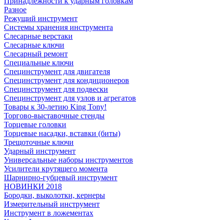
Принадлежности к ударным головкам
Разное
Режущий инструмент
Системы хранения инструмента
Слесарные верстаки
Слесарные ключи
Слесарный ремонт
Специальные ключи
Специнструмент для двигателя
Специнструмент для кондиционеров
Специнструмент для подвески
Специнструмент для узлов и агрегатов
Товары к 30-летию King Tony!
Торгово-выставочные стенды
Торцевые головки
Торцевые насадки, вставки (биты)
Трещоточные ключи
Ударный инструмент
Универсальные наборы инструментов
Усилители крутящего момента
Шарнирно-губцевый инструмент
НОВИНКИ 2018
Бородки, выколотки, кернеры
Измерительный инструмент
Инструмент в ложементах