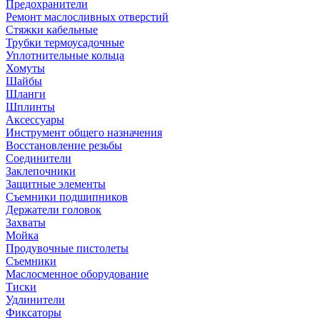
Предохранители
Ремонт маслосливных отверстий
Стяжки кабельные
Трубки термоусадочные
Уплотнительные кольца
Хомуты
Шайбы
Шланги
Шплинты
Аксессуары
Инструмент общего назначения
Восстановление резьбы
Соединители
Заклепочники
Защитные элементы
Съемники подшипников
Держатели головок
Захваты
Мойка
Продувочные пистолеты
Съемники
Маслосменное оборудование
Тиски
Удлинители
Фиксаторы