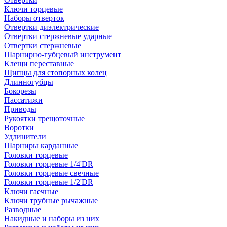
Ключи торцевые
Наборы отверток
Отвертки диэлектрические
Отвертки стержневые ударные
Отвертки стержневые
Шарнирно-губцевый инструмент
Клещи переставные
Щипцы для стопорных колец
Длинногубцы
Бокорезы
Пассатижи
Приводы
Рукоятки трещоточные
Воротки
Удлинители
Шарниры карданные
Головки торцевые
Головки торцевые 1/4'DR
Головки торцевые свечные
Головки торцевые 1/2'DR
Ключи гаечные
Ключи трубные рычажные
Разводные
Накидные и наборы из них