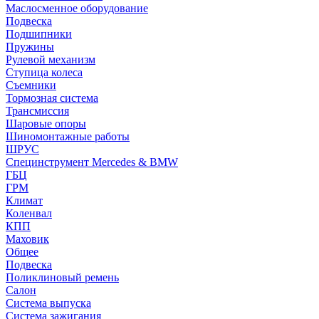
Маслосменное оборудование
Подвеска
Подшипники
Пружины
Рулевой механизм
Ступица колеса
Съемники
Тормозная система
Трансмиссия
Шаровые опоры
Шиномонтажные работы
ШРУС
Специнструмент Mercedes & BMW
ГБЦ
ГРМ
Климат
Коленвал
КПП
Маховик
Общее
Подвеска
Поликлиновый ремень
Салон
Система выпуска
Система зажигания