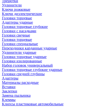
Трещотки
Удлинители
Ключи рожковые
Ключи диэлектрические
Головки торцевые
Адаптеры ударные
Головки торцевые глубокие
Головки с насадками
Головки свечные
Головки торцевые
Головки специальные
Переходники карданные ударные
Удлинители ударные
Головки торцевые ударные
Головки изолированные
Набор головок универсальный
Головки торцевые глубокие ударные
Головки средней глубины
Адаптеры
Материалы расходные
Вставки
Заклепки
Замена пыльника
Клеммы
Клипсы пластиковые автомобильные