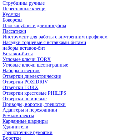
Струбцины ручные
Переставные клещи
Кусачки
Бокорезы
Плоскогубцы и длинногубцы
Пассатижи
Инструмент для работы с внутренним профилем
Насадки торцевые с вставками-битами
наборы вставок-бит
Вставки-биты
Угловые ключи TORX
Угловые ключи шестигранные
Наборы отверток
Отвертки диэлектрические
Отвертки POZIDRIV
Отвертки TORX
Отвертки крестовые PHILIPS
Отвертки шлицевые
Приводы, воротки, трещотки
Адаптеры и переходники
Ремкомплекты
Карданные шарниры
Удлинители
Трещоточные рукоятки
Воротки