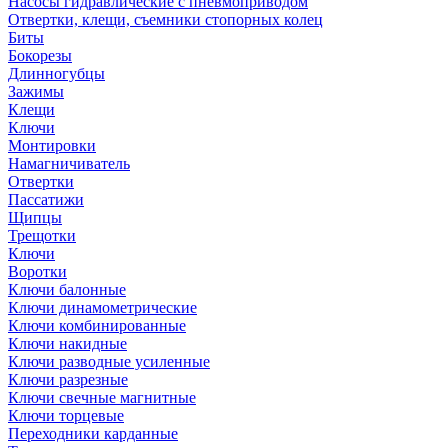
Насосы гидравлические с пневмоприводом
Отвертки, клещи, съемники стопорных колец
Биты
Бокорезы
Длинногубцы
Зажимы
Клещи
Ключи
Монтировки
Намагничиватель
Отвертки
Пассатижи
Щипцы
Трещотки
Ключи
Воротки
Ключи балонные
Ключи динамометрические
Ключи комбинированные
Ключи накидные
Ключи разводные усиленные
Ключи разрезные
Ключи свечные магнитные
Ключи торцевые
Переходники карданные