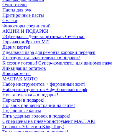
Очистители
Пасты для рук
Притирочные пасты
Смазки
Фиксаторы соединений
АКЦИИ И ПОДАРКИ
23 февраля - День защитника Отечества!
Горячая пятёрка от M7!
Дарим карты!
Идеальная пара для ремонта коробки передач!
Инструментальная тележка в подарок!
К сезону готовы! Супер-комплекты для шиномонтажа
Ликвидация остатков
Лови момент!
МАСТАК МОТО
Набор инструментов + фирменный зонт!
Набор инструментов + футбольный шарф
Новая тележка – в подарок!
Перчатки в подарок!
Подарок при регистрации на сайте!
Подарочные карты
Пять ударных головок в подарок!
Супер цены на пневмоинструмент МАСТАК!
Товары к 30-летию King Tony!
Три ударные головки в подарок!