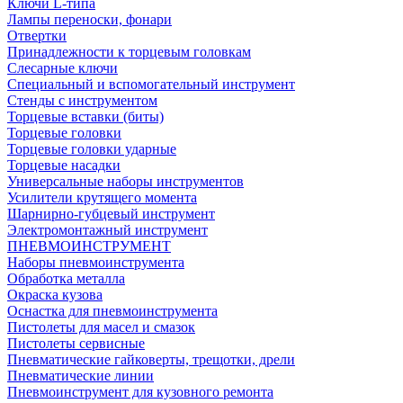
Ключи L-типа
Лампы переноски, фонари
Отвертки
Принадлежности к торцевым головкам
Слесарные ключи
Специальный и вспомогательный инструмент
Стенды с инструментом
Торцевые вставки (биты)
Торцевые головки
Торцевые головки ударные
Торцевые насадки
Универсальные наборы инструментов
Усилители крутящего момента
Шарнирно-губцевый инструмент
Электромонтажный инструмент
ПНЕВМОИНСТРУМЕНТ
Наборы пневмоинструмента
Обработка металла
Окраска кузова
Оснастка для пневмоинструмента
Пистолеты для масел и смазок
Пистолеты сервисные
Пневматические гайковерты, трещотки, дрели
Пневматические линии
Пневмоинструмент для кузовного ремонта