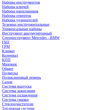
Наборы инструментов
Наборы ключей
Наборы напильников
Наборы отверток
Наборы удлинителей
Тележки инструментальные
Универсальные наборы
Инструмент аккумуляторный
Специнструмент Mercedes - BMW
ГБЦ
ГРМ
Климат
Коленвал
КПП
Маховик
Общее
Подвеска
Поликлиновый ремень
Салон
Система выпуска
Система зажигания
Система охлаждения
Система смазки
Стеклоочистители
Топливная система