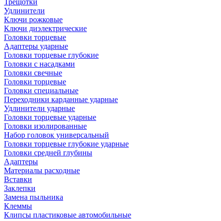
Трещотки
Удлинители
Ключи рожковые
Ключи диэлектрические
Головки торцевые
Адаптеры ударные
Головки торцевые глубокие
Головки с насадками
Головки свечные
Головки торцевые
Головки специальные
Переходники карданные ударные
Удлинители ударные
Головки торцевые ударные
Головки изолированные
Набор головок универсальный
Головки торцевые глубокие ударные
Головки средней глубины
Адаптеры
Материалы расходные
Вставки
Заклепки
Замена пыльника
Клеммы
Клипсы пластиковые автомобильные