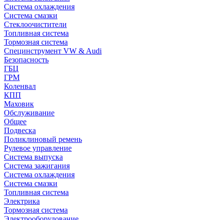
Система охлаждения
Система смазки
Стеклоочистители
Топливная система
Тормозная система
Специнструмент VW & Audi
Безопасность
ГБЦ
ГРМ
Коленвал
КПП
Маховик
Обслуживание
Общее
Подвеска
Поликлиновый ремень
Рулевое управление
Система выпуска
Система зажигания
Система охлаждения
Система смазки
Топливная система
Электрика
Тормозная система
Электрооборудование