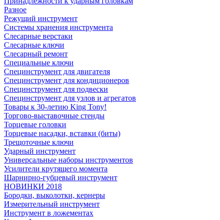
Принадлежности к ударным головкам
Разное
Режущий инструмент
Системы хранения инструмента
Слесарные верстаки
Слесарные ключи
Слесарный ремонт
Специальные ключи
Специнструмент для двигателя
Специнструмент для кондиционеров
Специнструмент для подвески
Специнструмент для узлов и агрегатов
Товары к 30-летию King Tony!
Торгово-выставочные стенды
Торцевые головки
Торцевые насадки, вставки (биты)
Трещоточные ключи
Ударный инструмент
Универсальные наборы инструментов
Усилители крутящего момента
Шарнирно-губцевый инструмент
НОВИНКИ 2018
Бородки, выколотки, кернеры
Измерительный инструмент
Инструмент в ложементах