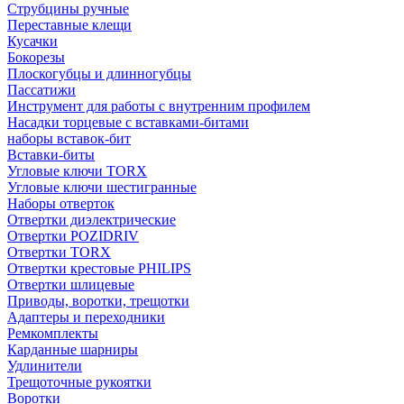
Струбцины ручные
Переставные клещи
Кусачки
Бокорезы
Плоскогубцы и длинногубцы
Пассатижи
Инструмент для работы с внутренним профилем
Насадки торцевые с вставками-битами
наборы вставок-бит
Вставки-биты
Угловые ключи TORX
Угловые ключи шестигранные
Наборы отверток
Отвертки диэлектрические
Отвертки POZIDRIV
Отвертки TORX
Отвертки крестовые PHILIPS
Отвертки шлицевые
Приводы, воротки, трещотки
Адаптеры и переходники
Ремкомплекты
Карданные шарниры
Удлинители
Трещоточные рукоятки
Воротки