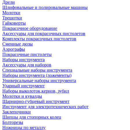
Дрели
Шлифовальные и полировальные машины
Молотки
Трещотки
Гайковерты
Покрасочное оборудование
Аксессуары для покрасочных пистолетов
Комплекты покрасочных пистолетов
Сменные дюзы
Аэрографы
Покрасочные пистолеты
Наборы инструмента
Аксессуары для наборов
Специальные наборы инструмента
Наборы инструмента (ложементы)
Универсальные наборы инструмента
Ударный инструмент
Наборы выколоток,кернов, зубил
Молотки и кувалды
Шарнирно-губцевый инструмент
Инструмент для электротехнических работ
Заклепочники
Щипцы для стопорных колец
Болторезы
Ножницы по металлу