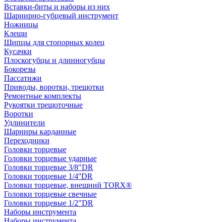
Вставки-биты и наборы из них
Шарнирно-губцевый инструмент
Ножницы
Клещи
Щипцы для стопорных колец
Кусачки
Плоскогубцы и длинногубцы
Бокорезы
Пассатижи
Приводы, воротки, трещотки
Ремонтные комплекты
Рукоятки трещоточные
Воротки
Удлинители
Шарниры карданные
Переходники
Головки торцевые
Головки торцевые ударные
Головки торцевые 3/8"DR
Головки торцевые 1/4''DR
Головки торцевые, внешний TORX®
Головки торцевые свечные
Головки торцевые 1/2"DR
Наборы инструмента
Наборы инструмента