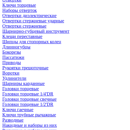
Ключи торцевые
Наборы отверток
Отвертки диэлектрические
Отвертки стержневые ударные
Отвертки стержневые
Шарнирно-губцевый инструмент
Клещи переставные
Щипцы для стопорных колец
Длинногубцы
Бокорезы
Пассатижи
Приводы
Рукоятки трещоточные
Воротки
Удлинители
Шарниры карданные
Головки торцевые
Головки торцевые 1/4'DR
Головки торцевые свечные
Головки торцевые 1/2'DR
Ключи гаечные
Ключи трубные рычажные
Разводные
Накидные и наборы из них