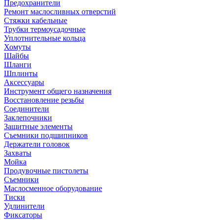
Предохранители
Ремонт маслосливных отверстий
Стяжки кабельные
Трубки термоусадочные
Уплотнительные кольца
Хомуты
Шайбы
Шланги
Шплинты
Аксессуары
Инструмент общего назначения
Восстановление резьбы
Соединители
Заклепочники
Защитные элементы
Съемники подшипников
Держатели головок
Захваты
Мойка
Продувочные пистолеты
Съемники
Маслосменное оборудование
Тиски
Удлинители
Фиксаторы