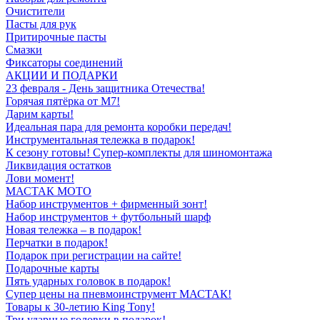
Очистители
Пасты для рук
Притирочные пасты
Смазки
Фиксаторы соединений
АКЦИИ И ПОДАРКИ
23 февраля - День защитника Отечества!
Горячая пятёрка от M7!
Дарим карты!
Идеальная пара для ремонта коробки передач!
Инструментальная тележка в подарок!
К сезону готовы! Супер-комплекты для шиномонтажа
Ликвидация остатков
Лови момент!
МАСТАК МОТО
Набор инструментов + фирменный зонт!
Набор инструментов + футбольный шарф
Новая тележка – в подарок!
Перчатки в подарок!
Подарок при регистрации на сайте!
Подарочные карты
Пять ударных головок в подарок!
Супер цены на пневмоинструмент МАСТАК!
Товары к 30-летию King Tony!
Три ударные головки в подарок!