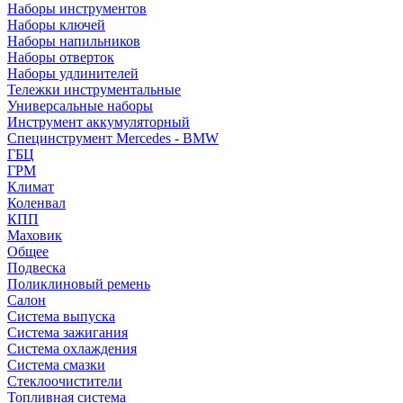
Наборы инструментов
Наборы ключей
Наборы напильников
Наборы отверток
Наборы удлинителей
Тележки инструментальные
Универсальные наборы
Инструмент аккумуляторный
Специнструмент Mercedes - BMW
ГБЦ
ГРМ
Климат
Коленвал
КПП
Маховик
Общее
Подвеска
Поликлиновый ремень
Салон
Система выпуска
Система зажигания
Система охлаждения
Система смазки
Стеклоочистители
Топливная система