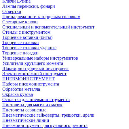
Ключи L-типа
Лампы переноски, фонари
Отвертки
Принадлежности к торцевым головкам
Слесарные ключи
Специальный и вспомогательный инструмент
Стенды с инструментом
Торцевые вставки (биты)
Торцевые головки
Торцевые головки ударные
Торцевые насадки
Универсальные наборы инструментов
Усилители крутящего момента
Шарнирно-губцевый инструмент
Электромонтажный инструмент
ПНЕВМОИНСТРУМЕНТ
Наборы пневмоинструмента
Обработка металла
Окраска кузова
Оснастка для пневмоинструмента
Пистолеты для масел и смазок
Пистолеты сервисные
Пневматические гайковерты, трещотки, дрели
Пневматические линии
Пневмоинструмент для кузовного ремонта