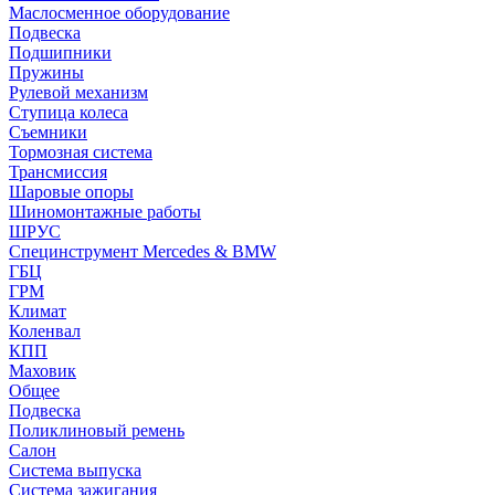
Маслосменное оборудование
Подвеска
Подшипники
Пружины
Рулевой механизм
Ступица колеса
Съемники
Тормозная система
Трансмиссия
Шаровые опоры
Шиномонтажные работы
ШРУС
Специнструмент Mercedes & BMW
ГБЦ
ГРМ
Климат
Коленвал
КПП
Маховик
Общее
Подвеска
Поликлиновый ремень
Салон
Система выпуска
Система зажигания