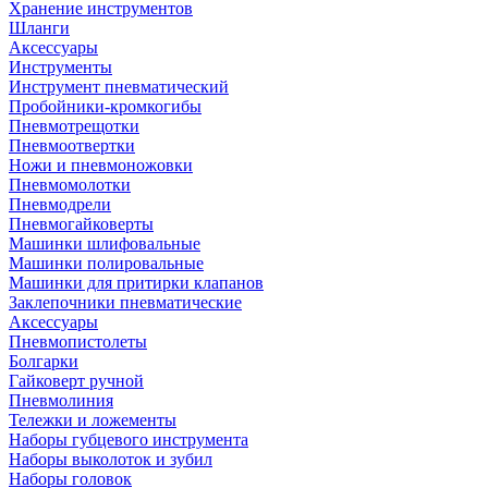
Хранение инструментов
Шланги
Аксессуары
Инструменты
Инструмент пневматический
Пробойники-кромкогибы
Пневмотрещотки
Пневмоотвертки
Ножи и пневмоножовки
Пневмомолотки
Пневмодрели
Пневмогайковерты
Машинки шлифовальные
Машинки полировальные
Машинки для притирки клапанов
Заклепочники пневматические
Аксессуары
Пневмопистолеты
Болгарки
Гайковерт ручной
Пневмолиния
Тележки и ложементы
Наборы губцевого инструмента
Наборы выколоток и зубил
Наборы головок