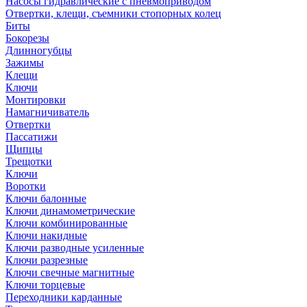
Насосы гидравлические с пневмоприводом
Отвертки, клещи, съемники стопорных колец
Биты
Бокорезы
Длинногубцы
Зажимы
Клещи
Ключи
Монтировки
Намагничиватель
Отвертки
Пассатижи
Щипцы
Трещотки
Ключи
Воротки
Ключи балонные
Ключи динамометрические
Ключи комбинированные
Ключи накидные
Ключи разводные усиленные
Ключи разрезные
Ключи свечные магнитные
Ключи торцевые
Переходники карданные