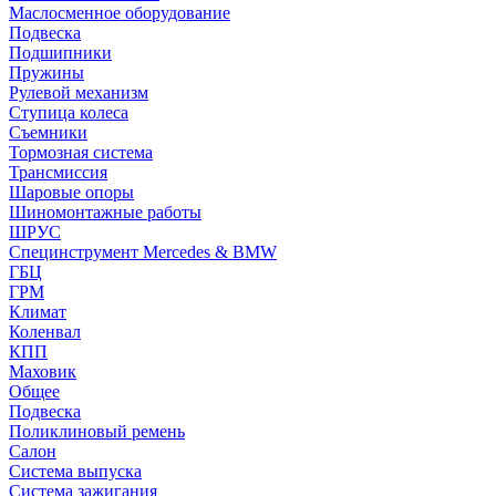
Маслосменное оборудование
Подвеска
Подшипники
Пружины
Рулевой механизм
Ступица колеса
Съемники
Тормозная система
Трансмиссия
Шаровые опоры
Шиномонтажные работы
ШРУС
Специнструмент Mercedes & BMW
ГБЦ
ГРМ
Климат
Коленвал
КПП
Маховик
Общее
Подвеска
Поликлиновый ремень
Салон
Система выпуска
Система зажигания