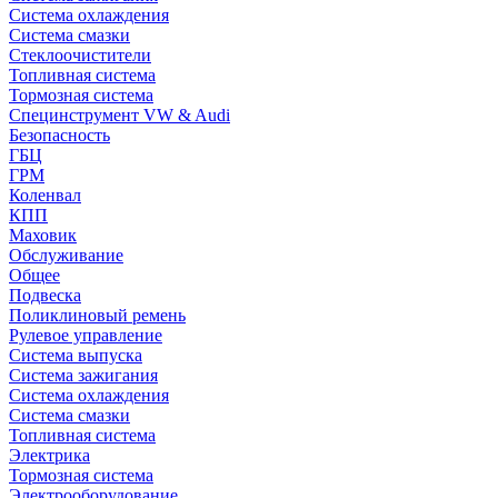
Система охлаждения
Система смазки
Стеклоочистители
Топливная система
Тормозная система
Специнструмент VW & Audi
Безопасность
ГБЦ
ГРМ
Коленвал
КПП
Маховик
Обслуживание
Общее
Подвеска
Поликлиновый ремень
Рулевое управление
Система выпуска
Система зажигания
Система охлаждения
Система смазки
Топливная система
Электрика
Тормозная система
Электрооборудование