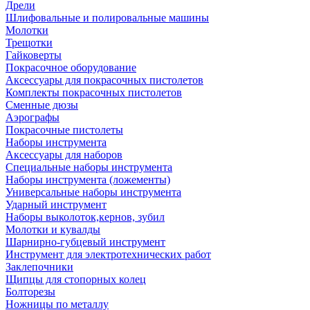
Дрели
Шлифовальные и полировальные машины
Молотки
Трещотки
Гайковерты
Покрасочное оборудование
Аксессуары для покрасочных пистолетов
Комплекты покрасочных пистолетов
Сменные дюзы
Аэрографы
Покрасочные пистолеты
Наборы инструмента
Аксессуары для наборов
Специальные наборы инструмента
Наборы инструмента (ложементы)
Универсальные наборы инструмента
Ударный инструмент
Наборы выколоток,кернов, зубил
Молотки и кувалды
Шарнирно-губцевый инструмент
Инструмент для электротехнических работ
Заклепочники
Щипцы для стопорных колец
Болторезы
Ножницы по металлу