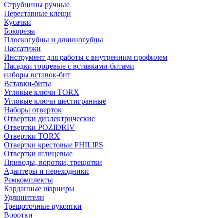
Струбцины ручные
Переставные клещи
Кусачки
Бокорезы
Плоскогубцы и длинногубцы
Пассатижи
Инструмент для работы с внутренним профилем
Насадки торцевые с вставками-битами
наборы вставок-бит
Вставки-биты
Угловые ключи TORX
Угловые ключи шестигранные
Наборы отверток
Отвертки диэлектрические
Отвертки POZIDRIV
Отвертки TORX
Отвертки крестовые PHILIPS
Отвертки шлицевые
Приводы, воротки, трещотки
Адаптеры и переходники
Ремкомплекты
Карданные шарниры
Удлинители
Трещоточные рукоятки
Воротки