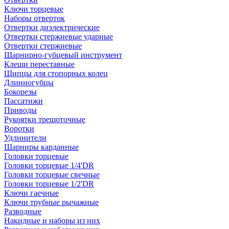
Ключи торцевые
Наборы отверток
Отвертки диэлектрические
Отвертки стержневые ударные
Отвертки стержневые
Шарнирно-губцевый инструмент
Клещи переставные
Щипцы для стопорных колец
Длинногубцы
Бокорезы
Пассатижи
Приводы
Рукоятки трещоточные
Воротки
Удлинители
Шарниры карданные
Головки торцевые
Головки торцевые 1/4'DR
Головки торцевые свечные
Головки торцевые 1/2'DR
Ключи гаечные
Ключи трубные рычажные
Разводные
Накидные и наборы из них