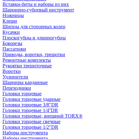
Вставки-биты и наборы из них
Шарнирно-губцевый инструмент
Ножницы
Клещи
Щипцы для стопорных колец
Кусачки
Плоскогубцы и длинногубцы
Бокорезы
Пассатижи
Приводы, воротки, трещотки
Ремонтные комплекты
Рукоятки трещоточные
Воротки
Удлинители
Шарниры карданные
Переходники
Головки торцевые
Головки торцевые ударные
Головки торцевые 3/8"DR
Головки торцевые 1/4''DR
Головки торцевые, внешний TORX®
Головки торцевые свечные
Головки торцевые 1/2"DR
Наборы инструмента
Наборы инструмента