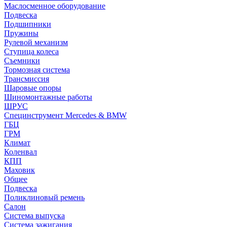
Маслосменное оборудование
Подвеска
Подшипники
Пружины
Рулевой механизм
Ступица колеса
Съемники
Тормозная система
Трансмиссия
Шаровые опоры
Шиномонтажные работы
ШРУС
Специнструмент Mercedes & BMW
ГБЦ
ГРМ
Климат
Коленвал
КПП
Маховик
Общее
Подвеска
Поликлиновый ремень
Салон
Система выпуска
Система зажигания