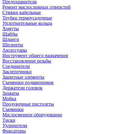
Предохранители
Ремонт маслосливных отверстий
Стяжки кабельные
Трубки термоусадочные
Уплотнительные кольца
Хомуты
Шайбы
Шланги
Шплинты
Аксессуары
Инструмент общего назначения
Восстановление резьбы
Соединители
Заклепочники
Защитные элементы
Съемники подшипников
Держатели головок
Захваты
Мойка
Продувочные пистолеты
Съемники
Маслосменное оборудование
Тиски
Удлинители
Фиксаторы