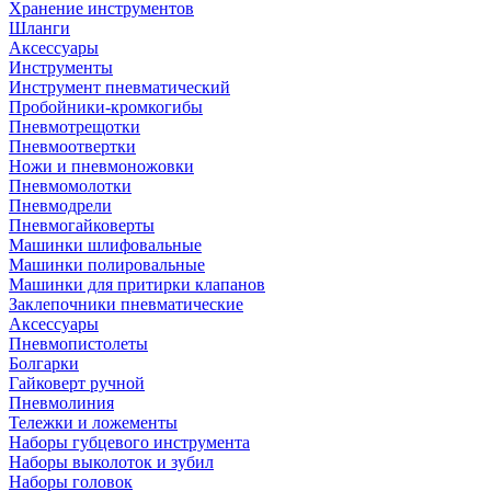
Хранение инструментов
Шланги
Аксессуары
Инструменты
Инструмент пневматический
Пробойники-кромкогибы
Пневмотрещотки
Пневмоотвертки
Ножи и пневмоножовки
Пневмомолотки
Пневмодрели
Пневмогайковерты
Машинки шлифовальные
Машинки полировальные
Машинки для притирки клапанов
Заклепочники пневматические
Аксессуары
Пневмопистолеты
Болгарки
Гайковерт ручной
Пневмолиния
Тележки и ложементы
Наборы губцевого инструмента
Наборы выколоток и зубил
Наборы головок