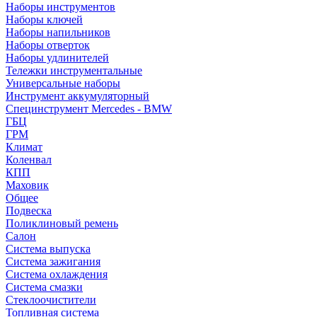
Наборы инструментов
Наборы ключей
Наборы напильников
Наборы отверток
Наборы удлинителей
Тележки инструментальные
Универсальные наборы
Инструмент аккумуляторный
Специнструмент Mercedes - BMW
ГБЦ
ГРМ
Климат
Коленвал
КПП
Маховик
Общее
Подвеска
Поликлиновый ремень
Салон
Система выпуска
Система зажигания
Система охлаждения
Система смазки
Стеклоочистители
Топливная система