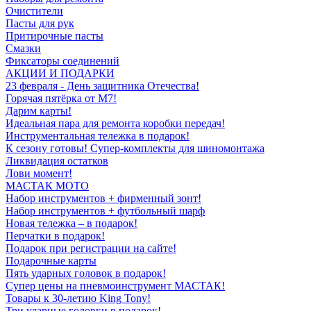
Очистители
Пасты для рук
Притирочные пасты
Смазки
Фиксаторы соединений
АКЦИИ И ПОДАРКИ
23 февраля - День защитника Отечества!
Горячая пятёрка от M7!
Дарим карты!
Идеальная пара для ремонта коробки передач!
Инструментальная тележка в подарок!
К сезону готовы! Супер-комплекты для шиномонтажа
Ликвидация остатков
Лови момент!
МАСТАК МОТО
Набор инструментов + фирменный зонт!
Набор инструментов + футбольный шарф
Новая тележка – в подарок!
Перчатки в подарок!
Подарок при регистрации на сайте!
Подарочные карты
Пять ударных головок в подарок!
Супер цены на пневмоинструмент МАСТАК!
Товары к 30-летию King Tony!
Три ударные головки в подарок!