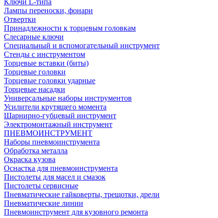
Ключи L-типа
Лампы переноски, фонари
Отвертки
Принадлежности к торцевым головкам
Слесарные ключи
Специальный и вспомогательный инструмент
Стенды с инструментом
Торцевые вставки (биты)
Торцевые головки
Торцевые головки ударные
Торцевые насадки
Универсальные наборы инструментов
Усилители крутящего момента
Шарнирно-губцевый инструмент
Электромонтажный инструмент
ПНЕВМОИНСТРУМЕНТ
Наборы пневмоинструмента
Обработка металла
Окраска кузова
Оснастка для пневмоинструмента
Пистолеты для масел и смазок
Пистолеты сервисные
Пневматические гайковерты, трещотки, дрели
Пневматические линии
Пневмоинструмент для кузовного ремонта