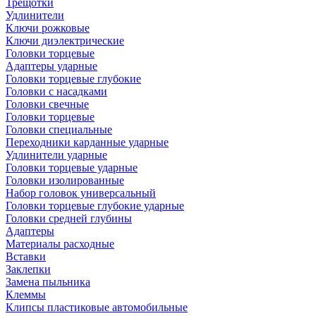
Трещотки
Удлинители
Ключи рожковые
Ключи диэлектрические
Головки торцевые
Адаптеры ударные
Головки торцевые глубокие
Головки с насадками
Головки свечные
Головки торцевые
Головки специальные
Переходники карданные ударные
Удлинители ударные
Головки торцевые ударные
Головки изолированные
Набор головок универсальный
Головки торцевые глубокие ударные
Головки средней глубины
Адаптеры
Материалы расходные
Вставки
Заклепки
Замена пыльника
Клеммы
Клипсы пластиковые автомобильные