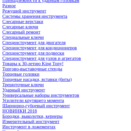
Принадлежности к ударным головкам
Разное
Режущий инструмент
Системы хранения инструмента
Слесарные верстаки
Слесарные ключи
Слесарный ремонт
Специальные ключи
Специнструмент для двигателя
Специнструмент для кондиционеров
Специнструмент для подвески
Специнструмент для узлов и агрегатов
Товары к 30-летию King Tony!
Торгово-выставочные стенды
Торцевые головки
Торцевые насадки, вставки (биты)
Трещоточные ключи
Ударный инструмент
Универсальные наборы инструментов
Усилители крутящего момента
Шарнирно-губцевый инструмент
НОВИНКИ 2018
Бородки, выколотки, кернеры
Измерительный инструмент
Инструмент в ложементах