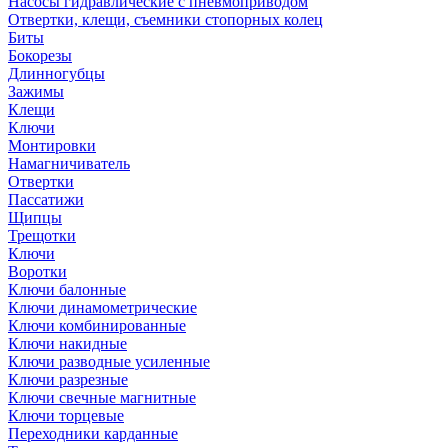
Насосы гидравлические с пневмоприводом
Отвертки, клещи, съемники стопорных колец
Биты
Бокорезы
Длинногубцы
Зажимы
Клещи
Ключи
Монтировки
Намагничиватель
Отвертки
Пассатижи
Щипцы
Трещотки
Ключи
Воротки
Ключи балонные
Ключи динамометрические
Ключи комбинированные
Ключи накидные
Ключи разводные усиленные
Ключи разрезные
Ключи свечные магнитные
Ключи торцевые
Переходники карданные