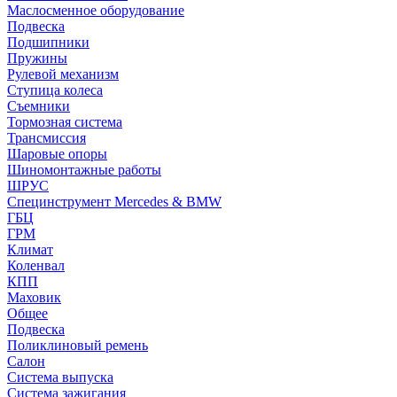
Маслосменное оборудование
Подвеска
Подшипники
Пружины
Рулевой механизм
Ступица колеса
Съемники
Тормозная система
Трансмиссия
Шаровые опоры
Шиномонтажные работы
ШРУС
Специнструмент Mercedes & BMW
ГБЦ
ГРМ
Климат
Коленвал
КПП
Маховик
Общее
Подвеска
Поликлиновый ремень
Салон
Система выпуска
Система зажигания