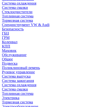
Система охлаждения
Система смазки
Стеклоочистители
Топливная система
Тормозная система
Специнструмент VW & Audi
Безопасность
ГБЦ
ГРМ
Коленвал
КПП
Маховик
Обслуживание
Общее
Подвеска
Поликлиновый ремень
Рулевое управление
Система выпуска
Система зажигания
Система охлаждения
Система смазки
Топливная система
Электрика
Тормозная система
Электрооборудование