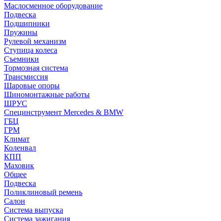
Маслосменное оборудование
Подвеска
Подшипники
Пружины
Рулевой механизм
Ступица колеса
Съемники
Тормозная система
Трансмиссия
Шаровые опоры
Шиномонтажные работы
ШРУС
Специнструмент Mercedes & BMW
ГБЦ
ГРМ
Климат
Коленвал
КПП
Маховик
Общее
Подвеска
Поликлиновый ремень
Салон
Система выпуска
Система зажигания