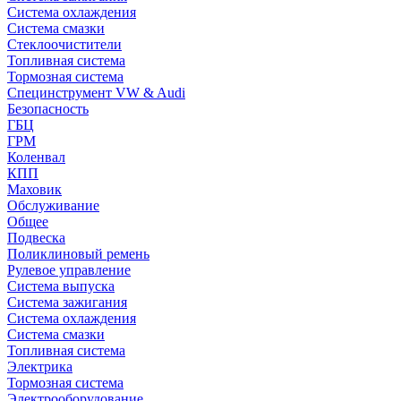
Система охлаждения
Система смазки
Стеклоочистители
Топливная система
Тормозная система
Специнструмент VW & Audi
Безопасность
ГБЦ
ГРМ
Коленвал
КПП
Маховик
Обслуживание
Общее
Подвеска
Поликлиновый ремень
Рулевое управление
Система выпуска
Система зажигания
Система охлаждения
Система смазки
Топливная система
Электрика
Тормозная система
Электрооборудование