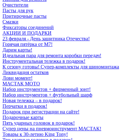
Очистители
Пасты для рук
Притирочные пасты
Смазки
Фиксаторы соединений
АКЦИИ И ПОДАРКИ
23 февраля - День защитника Отечества!
Горячая пятёрка от M7!
Дарим карты!
Идеальная пара для ремонта коробки передач!
Инструментальная тележка в подарок!
К сезону готовы! Супер-комплекты для шиномонтажа
Ликвидация остатков
Лови момент!
МАСТАК МОТО
Набор инструментов + фирменный зонт!
Набор инструментов + футбольный шарф
Новая тележка – в подарок!
Перчатки в подарок!
Подарок при регистрации на сайте!
Подарочные карты
Пять ударных головок в подарок!
Супер цены на пневмоинструмент МАСТАК!
Товары к 30-летию King Tony!
Три ударные головки в подарок!