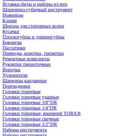
Вставки-биты и наборы из них
Шарнирно-губцевый инструмент
Ножницы
Клещи
Щипцы для стопорных колец
Кусачки
Плоскогубцы и длинногубцы
Бокорезы
Пассатижи
Приводы, воротки, трещотки
Ремонтные комплекты
Рукоятки трещоточные
Воротки
Удлинители
Шарниры карданные
Переходники
Головки торцевые
Головки торцевые ударные
Головки торцевые 3/8"DR
Головки торцевые 1/4''DR
Головки торцевые, внешний TORX®
Головки торцевые свечные
Головки торцевые 1/2"DR
Наборы инструмента
Наборы инструмента