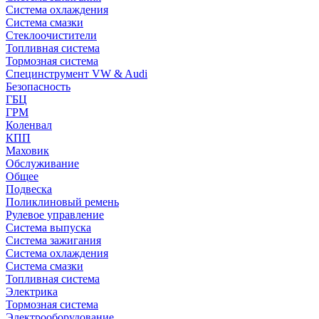
Система охлаждения
Система смазки
Стеклоочистители
Топливная система
Тормозная система
Специнструмент VW & Audi
Безопасность
ГБЦ
ГРМ
Коленвал
КПП
Маховик
Обслуживание
Общее
Подвеска
Поликлиновый ремень
Рулевое управление
Система выпуска
Система зажигания
Система охлаждения
Система смазки
Топливная система
Электрика
Тормозная система
Электрооборудование