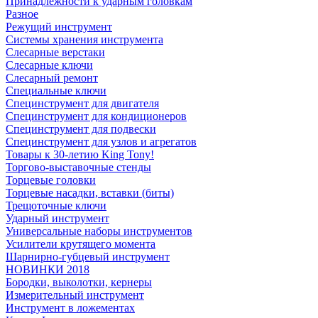
Принадлежности к ударным головкам
Разное
Режущий инструмент
Системы хранения инструмента
Слесарные верстаки
Слесарные ключи
Слесарный ремонт
Специальные ключи
Специнструмент для двигателя
Специнструмент для кондиционеров
Специнструмент для подвески
Специнструмент для узлов и агрегатов
Товары к 30-летию King Tony!
Торгово-выставочные стенды
Торцевые головки
Торцевые насадки, вставки (биты)
Трещоточные ключи
Ударный инструмент
Универсальные наборы инструментов
Усилители крутящего момента
Шарнирно-губцевый инструмент
НОВИНКИ 2018
Бородки, выколотки, кернеры
Измерительный инструмент
Инструмент в ложементах