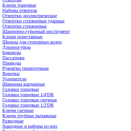
Ключи торцевые
Наборы отверток
Отвертки диэлектрические
Отвертки стержневые ударные
Отвертки стержневые
Шарнирно-губцевый инструмент
Клещи переставные
Щипцы для стопорных колец
Длинногубцы
Бокорезы
Пассатижи
Приводы
Рукоятки трещоточные
Воротки
Удлинители
Шарниры карданные
Головки торцевые
Головки торцевые 1/4'DR
Головки торцевые свечные
Головки торцевые 1/2'DR
Ключи гаечные
Ключи трубные рычажные
Разводные
Накидные и наборы из них