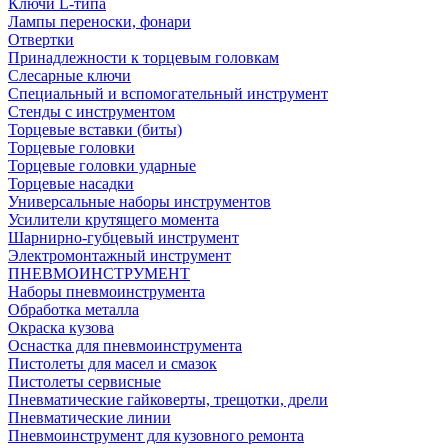
Ключи L-типа
Лампы переноски, фонари
Отвертки
Принадлежности к торцевым головкам
Слесарные ключи
Специальный и вспомогательный инструмент
Стенды с инструментом
Торцевые вставки (биты)
Торцевые головки
Торцевые головки ударные
Торцевые насадки
Универсальные наборы инструментов
Усилители крутящего момента
Шарнирно-губцевый инструмент
Электромонтажный инструмент
ПНЕВМОИНСТРУМЕНТ
Наборы пневмоинструмента
Обработка металла
Окраска кузова
Оснастка для пневмоинструмента
Пистолеты для масел и смазок
Пистолеты сервисные
Пневматические гайковерты, трещотки, дрели
Пневматические линии
Пневмоинструмент для кузовного ремонта