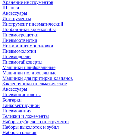
Хранение инструментов
Шланги
Аксессуары
Инструменты
Инструмент пневматический
Пробойники-кромкогибы
Пневмотрещотки
Пневмоотвертки
Ножи и пневмоножовки
Пневмомолотки
Пневмодрели
Пневмогайковерты
Машинки шлифовальные
Машинки полировальные
Машинки для притирки клапанов
Заклепочники пневматические
Аксессуары
Пневмопистолеты
Болгарки
Гайковерт ручной
Пневмолиния
Тележки и ложементы
Наборы губцевого инструмента
Наборы выколоток и зубил
Наборы головок