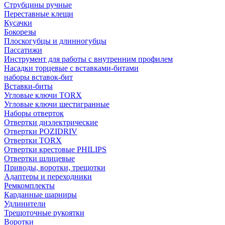
Струбцины ручные
Переставные клещи
Кусачки
Бокорезы
Плоскогубцы и длинногубцы
Пассатижи
Инструмент для работы с внутренним профилем
Насадки торцевые с вставками-битами
наборы вставок-бит
Вставки-биты
Угловые ключи TORX
Угловые ключи шестигранные
Наборы отверток
Отвертки диэлектрические
Отвертки POZIDRIV
Отвертки TORX
Отвертки крестовые PHILIPS
Отвертки шлицевые
Приводы, воротки, трещотки
Адаптеры и переходники
Ремкомплекты
Карданные шарниры
Удлинители
Трещоточные рукоятки
Воротки