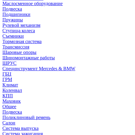
Маслосменное оборудование
Подвеска
Подшипники
Пружины
Рулевой механизм
Ступица колеса
Съемники
Тормозная система
Трансмиссия
Шаровые опоры
Шиномонтажные работы
ШРУС
Специнструмент Mercedes & BMW
ГБЦ
ГРМ
Климат
Коленвал
КПП
Маховик
Общее
Подвеска
Поликлиновый ремень
Салон
Система выпуска
Система зажигания