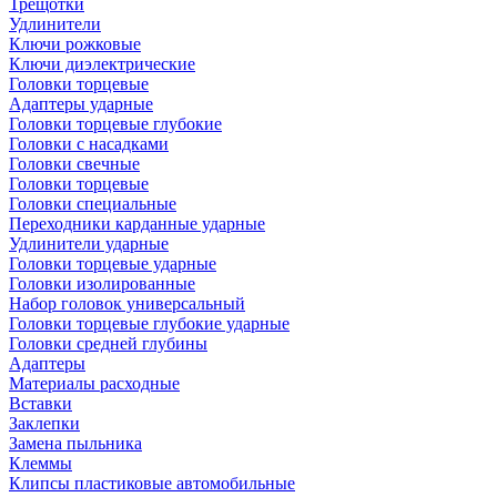
Трещотки
Удлинители
Ключи рожковые
Ключи диэлектрические
Головки торцевые
Адаптеры ударные
Головки торцевые глубокие
Головки с насадками
Головки свечные
Головки торцевые
Головки специальные
Переходники карданные ударные
Удлинители ударные
Головки торцевые ударные
Головки изолированные
Набор головок универсальный
Головки торцевые глубокие ударные
Головки средней глубины
Адаптеры
Материалы расходные
Вставки
Заклепки
Замена пыльника
Клеммы
Клипсы пластиковые автомобильные