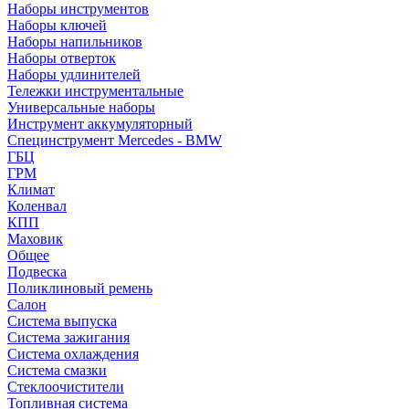
Наборы инструментов
Наборы ключей
Наборы напильников
Наборы отверток
Наборы удлинителей
Тележки инструментальные
Универсальные наборы
Инструмент аккумуляторный
Специнструмент Mercedes - BMW
ГБЦ
ГРМ
Климат
Коленвал
КПП
Маховик
Общее
Подвеска
Поликлиновый ремень
Салон
Система выпуска
Система зажигания
Система охлаждения
Система смазки
Стеклоочистители
Топливная система