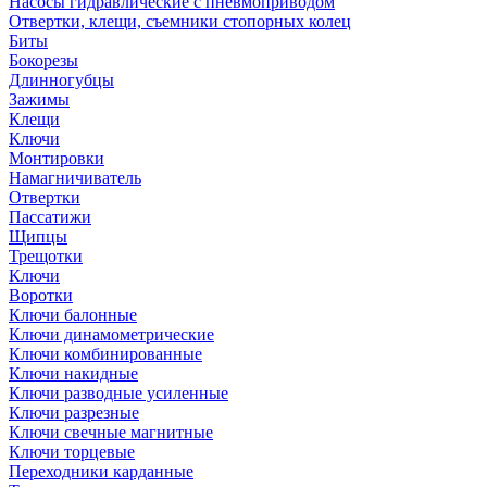
Насосы гидравлические с пневмоприводом
Отвертки, клещи, съемники стопорных колец
Биты
Бокорезы
Длинногубцы
Зажимы
Клещи
Ключи
Монтировки
Намагничиватель
Отвертки
Пассатижи
Щипцы
Трещотки
Ключи
Воротки
Ключи балонные
Ключи динамометрические
Ключи комбинированные
Ключи накидные
Ключи разводные усиленные
Ключи разрезные
Ключи свечные магнитные
Ключи торцевые
Переходники карданные