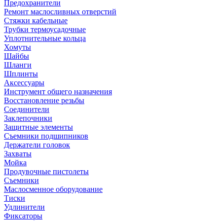
Предохранители
Ремонт маслосливных отверстий
Стяжки кабельные
Трубки термоусадочные
Уплотнительные кольца
Хомуты
Шайбы
Шланги
Шплинты
Аксессуары
Инструмент общего назначения
Восстановление резьбы
Соединители
Заклепочники
Защитные элементы
Съемники подшипников
Держатели головок
Захваты
Мойка
Продувочные пистолеты
Съемники
Маслосменное оборудование
Тиски
Удлинители
Фиксаторы