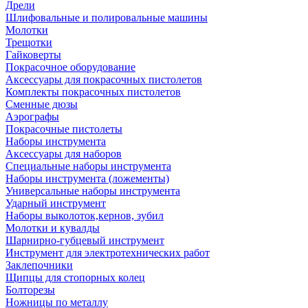
Дрели
Шлифовальные и полировальные машины
Молотки
Трещотки
Гайковерты
Покрасочное оборудование
Аксессуары для покрасочных пистолетов
Комплекты покрасочных пистолетов
Сменные дюзы
Аэрографы
Покрасочные пистолеты
Наборы инструмента
Аксессуары для наборов
Специальные наборы инструмента
Наборы инструмента (ложементы)
Универсальные наборы инструмента
Ударный инструмент
Наборы выколоток,кернов, зубил
Молотки и кувалды
Шарнирно-губцевый инструмент
Инструмент для электротехнических работ
Заклепочники
Щипцы для стопорных колец
Болторезы
Ножницы по металлу