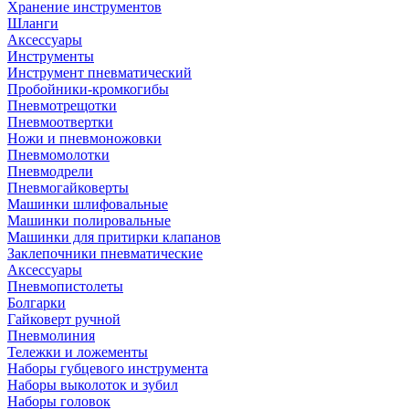
Хранение инструментов
Шланги
Аксессуары
Инструменты
Инструмент пневматический
Пробойники-кромкогибы
Пневмотрещотки
Пневмоотвертки
Ножи и пневмоножовки
Пневмомолотки
Пневмодрели
Пневмогайковерты
Машинки шлифовальные
Машинки полировальные
Машинки для притирки клапанов
Заклепочники пневматические
Аксессуары
Пневмопистолеты
Болгарки
Гайковерт ручной
Пневмолиния
Тележки и ложементы
Наборы губцевого инструмента
Наборы выколоток и зубил
Наборы головок