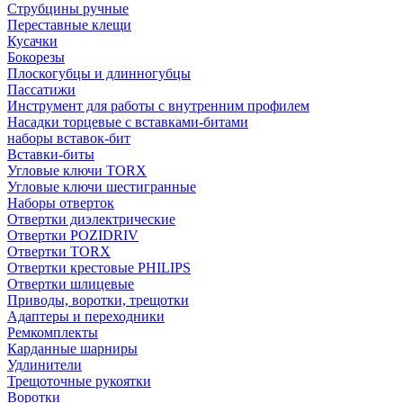
Струбцины ручные
Переставные клещи
Кусачки
Бокорезы
Плоскогубцы и длинногубцы
Пассатижи
Инструмент для работы с внутренним профилем
Насадки торцевые с вставками-битами
наборы вставок-бит
Вставки-биты
Угловые ключи TORX
Угловые ключи шестигранные
Наборы отверток
Отвертки диэлектрические
Отвертки POZIDRIV
Отвертки TORX
Отвертки крестовые PHILIPS
Отвертки шлицевые
Приводы, воротки, трещотки
Адаптеры и переходники
Ремкомплекты
Карданные шарниры
Удлинители
Трещоточные рукоятки
Воротки