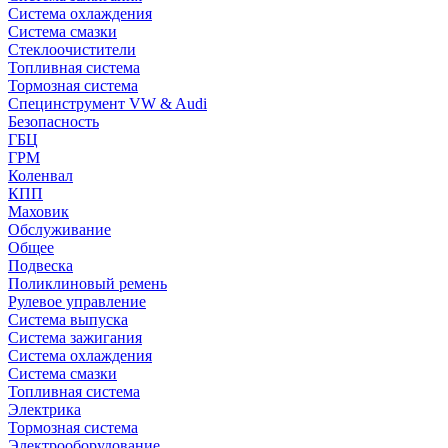
Система охлаждения
Система смазки
Стеклоочистители
Топливная система
Тормозная система
Специнструмент VW & Audi
Безопасность
ГБЦ
ГРМ
Коленвал
КПП
Маховик
Обслуживание
Общее
Подвеска
Поликлиновый ремень
Рулевое управление
Система выпуска
Система зажигания
Система охлаждения
Система смазки
Топливная система
Электрика
Тормозная система
Электрооборудование