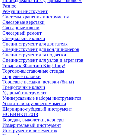
Принадлежности к ударным головкам
Разное
Режущий инструмент
Системы хранения инструмента
Слесарные верстаки
Слесарные ключи
Слесарный ремонт
Специальные ключи
Специнструмент для двигателя
Специнструмент для кондиционеров
Специнструмент для подвески
Специнструмент для узлов и агрегатов
Товары к 30-летию King Tony!
Торгово-выставочные стенды
Торцевые головки
Торцевые насадки, вставки (биты)
Трещоточные ключи
Ударный инструмент
Универсальные наборы инструментов
Усилители крутящего момента
Шарнирно-губцевый инструмент
НОВИНКИ 2018
Бородки, выколотки, кернеры
Измерительный инструмент
Инструмент в ложементах