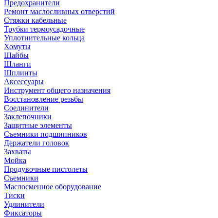
Предохранители
Ремонт маслосливных отверстий
Стяжки кабельные
Трубки термоусадочные
Уплотнительные кольца
Хомуты
Шайбы
Шланги
Шплинты
Аксессуары
Инструмент общего назначения
Восстановление резьбы
Соединители
Заклепочники
Защитные элементы
Съемники подшипников
Держатели головок
Захваты
Мойка
Продувочные пистолеты
Съемники
Маслосменное оборудование
Тиски
Удлинители
Фиксаторы