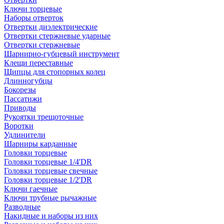
Ключи торцевые
Наборы отверток
Отвертки диэлектрические
Отвертки стержневые ударные
Отвертки стержневые
Шарнирно-губцевый инструмент
Клещи переставные
Щипцы для стопорных колец
Длинногубцы
Бокорезы
Пассатижи
Приводы
Рукоятки трещоточные
Воротки
Удлинители
Шарниры карданные
Головки торцевые
Головки торцевые 1/4'DR
Головки торцевые свечные
Головки торцевые 1/2'DR
Ключи гаечные
Ключи трубные рычажные
Разводные
Накидные и наборы из них