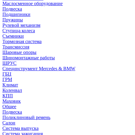
Маслосменное оборудование
Подвеска
Подшипники
Пружины
Рулевой механизм
Ступица колеса
Съемники
Тормозная система
Трансмиссия
Шаровые опоры
Шиномонтажные работы
ШРУС
Специнструмент Mercedes & BMW
ГБЦ
ГРМ
Климат
Коленвал
КПП
Маховик
Общее
Подвеска
Поликлиновый ремень
Салон
Система выпуска
Система зажигания