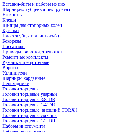
Вставки-биты и наборы из них
Шарнирно-губцевый инструмент
Ножницы
Клещи
Щипцы для стопорных колец
Кусачки
Плоскогубцы и длинногубцы
Бокорезы
Пассатижи
Приводы, воротки, трещотки
Ремонтные комплекты
Рукоятки трещоточные
Воротки
Удлинители
Шарниры карданные
Переходники
Головки торцевые
Головки торцевые ударные
Головки торцевые 3/8"DR
Головки торцевые 1/4''DR
Головки торцевые, внешний TORX®
Головки торцевые свечные
Головки торцевые 1/2"DR
Наборы инструмента
Наборы инструмента