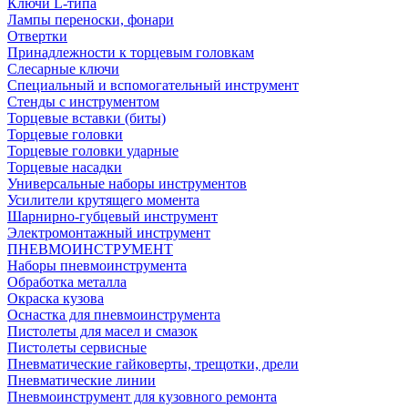
Ключи L-типа
Лампы переноски, фонари
Отвертки
Принадлежности к торцевым головкам
Слесарные ключи
Специальный и вспомогательный инструмент
Стенды с инструментом
Торцевые вставки (биты)
Торцевые головки
Торцевые головки ударные
Торцевые насадки
Универсальные наборы инструментов
Усилители крутящего момента
Шарнирно-губцевый инструмент
Электромонтажный инструмент
ПНЕВМОИНСТРУМЕНТ
Наборы пневмоинструмента
Обработка металла
Окраска кузова
Оснастка для пневмоинструмента
Пистолеты для масел и смазок
Пистолеты сервисные
Пневматические гайковерты, трещотки, дрели
Пневматические линии
Пневмоинструмент для кузовного ремонта