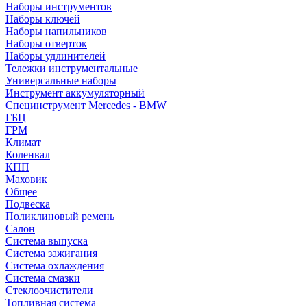
Наборы инструментов
Наборы ключей
Наборы напильников
Наборы отверток
Наборы удлинителей
Тележки инструментальные
Универсальные наборы
Инструмент аккумуляторный
Специнструмент Mercedes - BMW
ГБЦ
ГРМ
Климат
Коленвал
КПП
Маховик
Общее
Подвеска
Поликлиновый ремень
Салон
Система выпуска
Система зажигания
Система охлаждения
Система смазки
Стеклоочистители
Топливная система