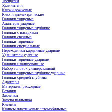
Трещотки
Удлинители
Ключи рожковые
Ключи диэлектрические
Головки торцевые
Адаптеры ударные
Головки торцевые глубокие
Головки с насадками
Головки свечные
Головки торцевые
Головки специальные
Переходники карданные ударные
Удлинители ударные
Головки торцевые ударные
Головки изолированные
Набор головок универсальный
Головки торцевые глубокие ударные
Головки средней глубины
Адаптеры
Материалы расходные
Вставки
Заклепки
Замена пыльника
Клеммы
Клипсы пластиковые автомобильные