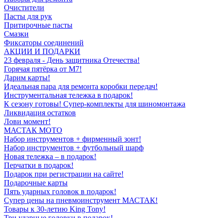
Очистители
Пасты для рук
Притирочные пасты
Смазки
Фиксаторы соединений
АКЦИИ И ПОДАРКИ
23 февраля - День защитника Отечества!
Горячая пятёрка от M7!
Дарим карты!
Идеальная пара для ремонта коробки передач!
Инструментальная тележка в подарок!
К сезону готовы! Супер-комплекты для шиномонтажа
Ликвидация остатков
Лови момент!
МАСТАК МОТО
Набор инструментов + фирменный зонт!
Набор инструментов + футбольный шарф
Новая тележка – в подарок!
Перчатки в подарок!
Подарок при регистрации на сайте!
Подарочные карты
Пять ударных головок в подарок!
Супер цены на пневмоинструмент МАСТАК!
Товары к 30-летию King Tony!
Три ударные головки в подарок!