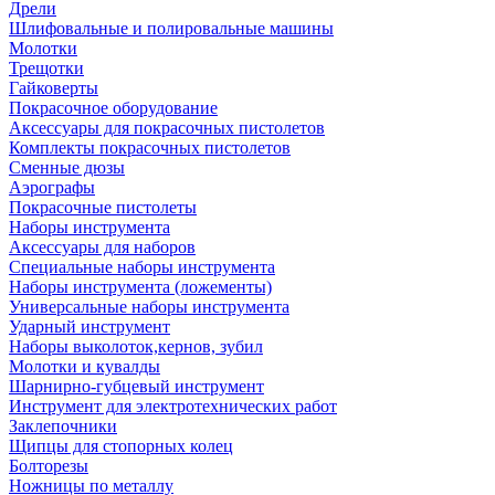
Дрели
Шлифовальные и полировальные машины
Молотки
Трещотки
Гайковерты
Покрасочное оборудование
Аксессуары для покрасочных пистолетов
Комплекты покрасочных пистолетов
Сменные дюзы
Аэрографы
Покрасочные пистолеты
Наборы инструмента
Аксессуары для наборов
Специальные наборы инструмента
Наборы инструмента (ложементы)
Универсальные наборы инструмента
Ударный инструмент
Наборы выколоток,кернов, зубил
Молотки и кувалды
Шарнирно-губцевый инструмент
Инструмент для электротехнических работ
Заклепочники
Щипцы для стопорных колец
Болторезы
Ножницы по металлу