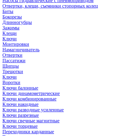
Насосы гидравлические с пневмоприводом
Отвертки, клещи, съемники стопорных колец
Биты
Бокорезы
Длинногубцы
Зажимы
Клещи
Ключи
Монтировки
Намагничиватель
Отвертки
Пассатижи
Щипцы
Трещотки
Ключи
Воротки
Ключи балонные
Ключи динамометрические
Ключи комбинированные
Ключи накидные
Ключи разводные усиленные
Ключи разрезные
Ключи свечные магнитные
Ключи торцевые
Переходники карданные