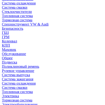
Система охлаждения
Система смазки
Стеклоочистители
Топливная система
Тормозная система
Специнструмент VW & Audi
Безопасность
ГБЦ
ГРМ
Коленвал
КПП
Маховик
Обслуживание
Общее
Подвеска
Поликлиновый ремень
Рулевое управление
Система выпуска
Система зажигания
Система охлаждения
Система смазки
Топливная система
Электрика
Тормозная система
Электрооборудование