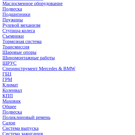
Маслосменное оборудование
Подвеска
Подшипники
Пружины
Рулевой механизм
Ступица колеса
Съемники
Тормозная система
Трансмиссия
Шаровые опоры
Шиномонтажные работы
ШРУС
Специнструмент Mercedes & BMW
ГБЦ
ГРМ
Климат
Коленвал
КПП
Маховик
Общее
Подвеска
Поликлиновый ремень
Салон
Система выпуска
Система зажигания