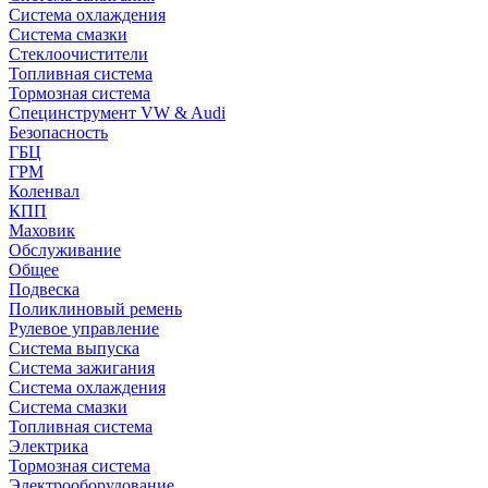
Система охлаждения
Система смазки
Стеклоочистители
Топливная система
Тормозная система
Специнструмент VW & Audi
Безопасность
ГБЦ
ГРМ
Коленвал
КПП
Маховик
Обслуживание
Общее
Подвеска
Поликлиновый ремень
Рулевое управление
Система выпуска
Система зажигания
Система охлаждения
Система смазки
Топливная система
Электрика
Тормозная система
Электрооборудование