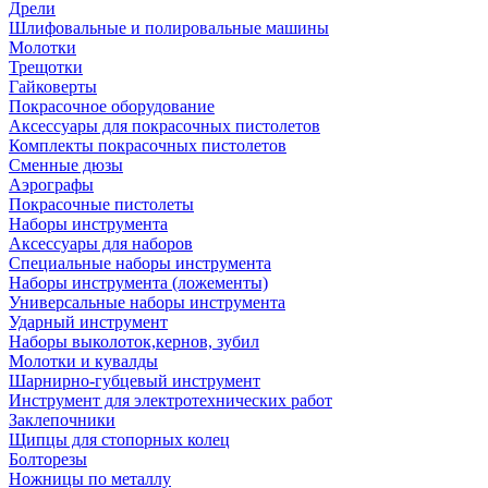
Дрели
Шлифовальные и полировальные машины
Молотки
Трещотки
Гайковерты
Покрасочное оборудование
Аксессуары для покрасочных пистолетов
Комплекты покрасочных пистолетов
Сменные дюзы
Аэрографы
Покрасочные пистолеты
Наборы инструмента
Аксессуары для наборов
Специальные наборы инструмента
Наборы инструмента (ложементы)
Универсальные наборы инструмента
Ударный инструмент
Наборы выколоток,кернов, зубил
Молотки и кувалды
Шарнирно-губцевый инструмент
Инструмент для электротехнических работ
Заклепочники
Щипцы для стопорных колец
Болторезы
Ножницы по металлу