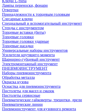
Ключи L-типа
Лампы переноски, фонари
Отвертки
Принадлежности к торцевым головкам
Слесарные ключи
Специальный и вспомогательный инструмент
Стенды с инструментом
Торцевые вставки (биты)
Торцевые головки
Торцевые головки ударные
Торцевые насадки
Универсальные наборы инструментов
Усилители крутящего момента
Шарнирно-губцевый инструмент
Электромонтажный инструмент
ПНЕВМОИНСТРУМЕНТ
Наборы пневмоинструмента
Обработка металла
Окраска кузова
Оснастка для пневмоинструмента
Пистолеты для масел и смазок
Пистолеты сервисные
Пневматические гайковерты, трещотки, дрели
Пневматические линии
Пневмоинструмент для кузовного ремонта