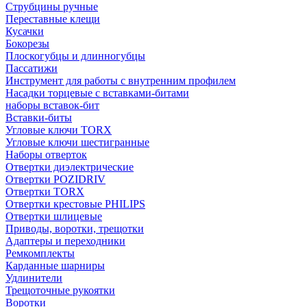
Струбцины ручные
Переставные клещи
Кусачки
Бокорезы
Плоскогубцы и длинногубцы
Пассатижи
Инструмент для работы с внутренним профилем
Насадки торцевые с вставками-битами
наборы вставок-бит
Вставки-биты
Угловые ключи TORX
Угловые ключи шестигранные
Наборы отверток
Отвертки диэлектрические
Отвертки POZIDRIV
Отвертки TORX
Отвертки крестовые PHILIPS
Отвертки шлицевые
Приводы, воротки, трещотки
Адаптеры и переходники
Ремкомплекты
Карданные шарниры
Удлинители
Трещоточные рукоятки
Воротки