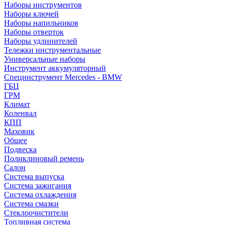
Наборы инструментов
Наборы ключей
Наборы напильников
Наборы отверток
Наборы удлинителей
Тележки инструментальные
Универсальные наборы
Инструмент аккумуляторный
Специнструмент Mercedes - BMW
ГБЦ
ГРМ
Климат
Коленвал
КПП
Маховик
Общее
Подвеска
Поликлиновый ремень
Салон
Система выпуска
Система зажигания
Система охлаждения
Система смазки
Стеклоочистители
Топливная система