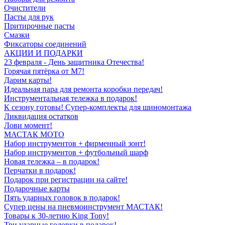
Очистители
Пасты для рук
Притирочные пасты
Смазки
Фиксаторы соединений
АКЦИИ И ПОДАРКИ
23 февраля - День защитника Отечества!
Горячая пятёрка от M7!
Дарим карты!
Идеальная пара для ремонта коробки передач!
Инструментальная тележка в подарок!
К сезону готовы! Супер-комплекты для шиномонтажа
Ликвидация остатков
Лови момент!
МАСТАК МОТО
Набор инструментов + фирменный зонт!
Набор инструментов + футбольный шарф
Новая тележка – в подарок!
Перчатки в подарок!
Подарок при регистрации на сайте!
Подарочные карты
Пять ударных головок в подарок!
Супер цены на пневмоинструмент МАСТАК!
Товары к 30-летию King Tony!
Три ударные головки в подарок!