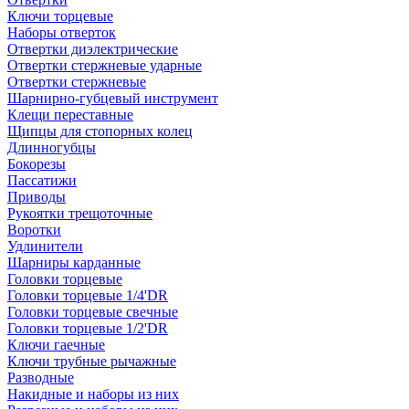
Ключи торцевые
Наборы отверток
Отвертки диэлектрические
Отвертки стержневые ударные
Отвертки стержневые
Шарнирно-губцевый инструмент
Клещи переставные
Щипцы для стопорных колец
Длинногубцы
Бокорезы
Пассатижи
Приводы
Рукоятки трещоточные
Воротки
Удлинители
Шарниры карданные
Головки торцевые
Головки торцевые 1/4'DR
Головки торцевые свечные
Головки торцевые 1/2'DR
Ключи гаечные
Ключи трубные рычажные
Разводные
Накидные и наборы из них