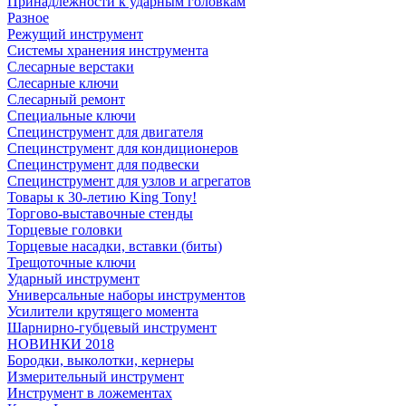
Принадлежности к ударным головкам
Разное
Режущий инструмент
Системы хранения инструмента
Слесарные верстаки
Слесарные ключи
Слесарный ремонт
Специальные ключи
Специнструмент для двигателя
Специнструмент для кондиционеров
Специнструмент для подвески
Специнструмент для узлов и агрегатов
Товары к 30-летию King Tony!
Торгово-выставочные стенды
Торцевые головки
Торцевые насадки, вставки (биты)
Трещоточные ключи
Ударный инструмент
Универсальные наборы инструментов
Усилители крутящего момента
Шарнирно-губцевый инструмент
НОВИНКИ 2018
Бородки, выколотки, кернеры
Измерительный инструмент
Инструмент в ложементах