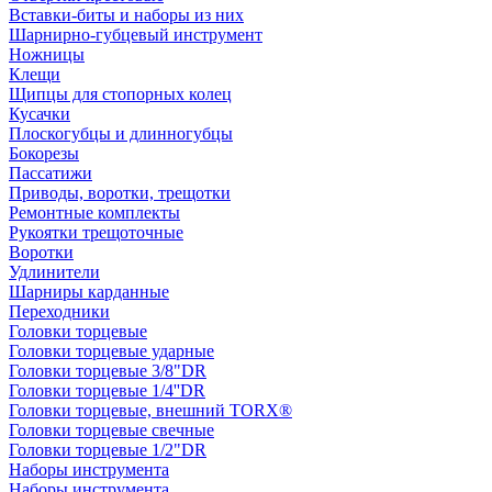
Вставки-биты и наборы из них
Шарнирно-губцевый инструмент
Ножницы
Клещи
Щипцы для стопорных колец
Кусачки
Плоскогубцы и длинногубцы
Бокорезы
Пассатижи
Приводы, воротки, трещотки
Ремонтные комплекты
Рукоятки трещоточные
Воротки
Удлинители
Шарниры карданные
Переходники
Головки торцевые
Головки торцевые ударные
Головки торцевые 3/8"DR
Головки торцевые 1/4''DR
Головки торцевые, внешний TORX®
Головки торцевые свечные
Головки торцевые 1/2"DR
Наборы инструмента
Наборы инструмента