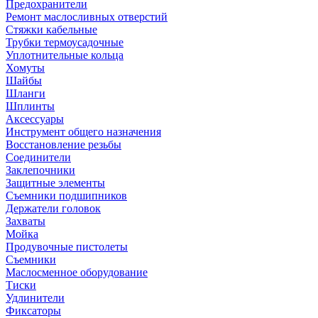
Предохранители
Ремонт маслосливных отверстий
Стяжки кабельные
Трубки термоусадочные
Уплотнительные кольца
Хомуты
Шайбы
Шланги
Шплинты
Аксессуары
Инструмент общего назначения
Восстановление резьбы
Соединители
Заклепочники
Защитные элементы
Съемники подшипников
Держатели головок
Захваты
Мойка
Продувочные пистолеты
Съемники
Маслосменное оборудование
Тиски
Удлинители
Фиксаторы