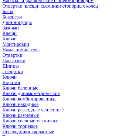
Насосы гидравлические с пневмоприводом
Отвертки, клещи, съемники стопорных колец
Биты
Бокорезы
Длинногубцы
Зажимы
Клещи
Ключи
Монтировки
Намагничиватель
Отвертки
Пассатижи
Щипцы
Трещотки
Ключи
Воротки
Ключи балонные
Ключи динамометрические
Ключи комбинированные
Ключи накидные
Ключи разводные усиленные
Ключи разрезные
Ключи свечные магнитные
Ключи торцевые
Переходники карданные