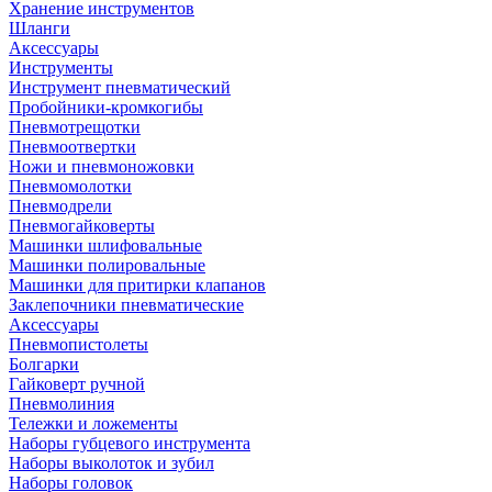
Хранение инструментов
Шланги
Аксессуары
Инструменты
Инструмент пневматический
Пробойники-кромкогибы
Пневмотрещотки
Пневмоотвертки
Ножи и пневмоножовки
Пневмомолотки
Пневмодрели
Пневмогайковерты
Машинки шлифовальные
Машинки полировальные
Машинки для притирки клапанов
Заклепочники пневматические
Аксессуары
Пневмопистолеты
Болгарки
Гайковерт ручной
Пневмолиния
Тележки и ложементы
Наборы губцевого инструмента
Наборы выколоток и зубил
Наборы головок