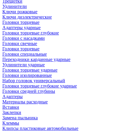
Трещотки
Удлинители
Ключи рожковые
Ключи диэлектрические
Головки торцевые
Адаптеры ударные
Головки торцевые глубокие
Головки с насадками
Головки свечные
Головки торцевые
Головки специальные
Переходники карданные ударные
Удлинители ударные
Головки торцевые ударные
Головки изолированные
Набор головок универсальный
Головки торцевые глубокие ударные
Головки средней глубины
Адаптеры
Материалы расходные
Вставки
Заклепки
Замена пыльника
Клеммы
Клипсы пластиковые автомобильные