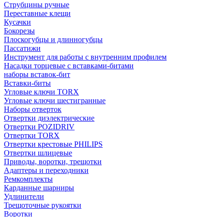
Струбцины ручные
Переставные клещи
Кусачки
Бокорезы
Плоскогубцы и длинногубцы
Пассатижи
Инструмент для работы с внутренним профилем
Насадки торцевые с вставками-битами
наборы вставок-бит
Вставки-биты
Угловые ключи TORX
Угловые ключи шестигранные
Наборы отверток
Отвертки диэлектрические
Отвертки POZIDRIV
Отвертки TORX
Отвертки крестовые PHILIPS
Отвертки шлицевые
Приводы, воротки, трещотки
Адаптеры и переходники
Ремкомплекты
Карданные шарниры
Удлинители
Трещоточные рукоятки
Воротки