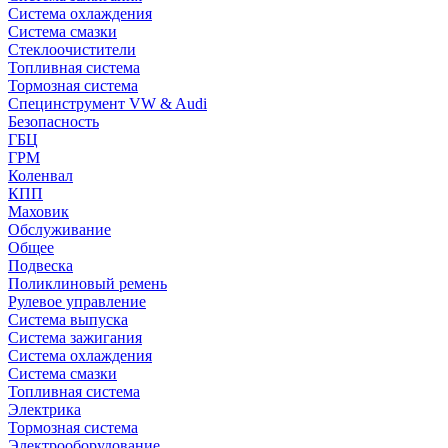
Система охлаждения
Система смазки
Стеклоочистители
Топливная система
Тормозная система
Специнструмент VW & Audi
Безопасность
ГБЦ
ГРМ
Коленвал
КПП
Маховик
Обслуживание
Общее
Подвеска
Поликлиновый ремень
Рулевое управление
Система выпуска
Система зажигания
Система охлаждения
Система смазки
Топливная система
Электрика
Тормозная система
Электрооборудование