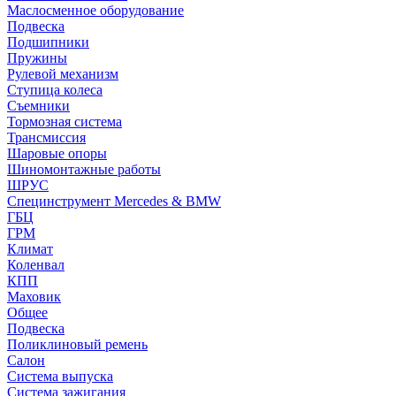
Маслосменное оборудование
Подвеска
Подшипники
Пружины
Рулевой механизм
Ступица колеса
Съемники
Тормозная система
Трансмиссия
Шаровые опоры
Шиномонтажные работы
ШРУС
Специнструмент Mercedes & BMW
ГБЦ
ГРМ
Климат
Коленвал
КПП
Маховик
Общее
Подвеска
Поликлиновый ремень
Салон
Система выпуска
Система зажигания