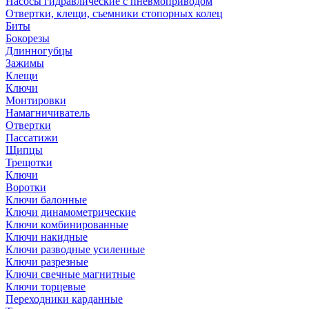
Насосы гидравлические с пневмоприводом
Отвертки, клещи, съемники стопорных колец
Биты
Бокорезы
Длинногубцы
Зажимы
Клещи
Ключи
Монтировки
Намагничиватель
Отвертки
Пассатижи
Щипцы
Трещотки
Ключи
Воротки
Ключи балонные
Ключи динамометрические
Ключи комбинированные
Ключи накидные
Ключи разводные усиленные
Ключи разрезные
Ключи свечные магнитные
Ключи торцевые
Переходники карданные