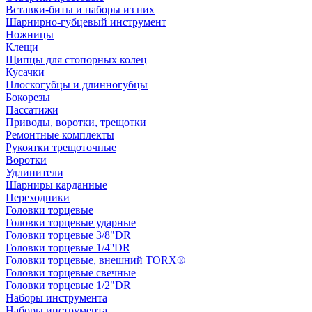
Вставки-биты и наборы из них
Шарнирно-губцевый инструмент
Ножницы
Клещи
Щипцы для стопорных колец
Кусачки
Плоскогубцы и длинногубцы
Бокорезы
Пассатижи
Приводы, воротки, трещотки
Ремонтные комплекты
Рукоятки трещоточные
Воротки
Удлинители
Шарниры карданные
Переходники
Головки торцевые
Головки торцевые ударные
Головки торцевые 3/8"DR
Головки торцевые 1/4''DR
Головки торцевые, внешний TORX®
Головки торцевые свечные
Головки торцевые 1/2"DR
Наборы инструмента
Наборы инструмента