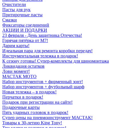
Очистители
Пасты для рук
Притирочные пасты
Смазки
Фиксаторы соединений
АКЦИИ И ПОДАРКИ
23 февраля - День защитника Отечества!
Горячая пятёрка от M7!
Дарим карты!
Идеальная пара для ремонта коробки передач!
Инструментальная тележка в подарок!
К сезону готовы! Супер-комплекты для шиномонтажа
Ликвидация остатков
Лови момент!
МАСТАК МОТО
Набор инструментов + фирменный зонт!
Набор инструментов + футбольный шарф
Новая тележка – в подарок!
Перчатки в подарок!
Подарок при регистрации на сайте!
Подарочные карты
Пять ударных головок в подарок!
Супер цены на пневмоинструмент МАСТАК!
Товары к 30-летию King Tony!
Три ударные головки в подарок!