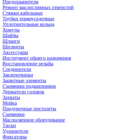
Предохранители
Ремонт маслосливных отверстий
Стяжки кабельные
Трубки термоусадочные
Уплотнительные кольца
Хомуты
Шайбы
Шланги
Шплинты
Аксессуары
Инструмент общего назначения
Восстановление резьбы
Соединители
Заклепочники
Защитные элементы
Съемники подшипников
Держатели головок
Захваты
Мойка
Продувочные пистолеты
Съемники
Маслосменное оборудование
Тиски
Удлинители
Фиксаторы