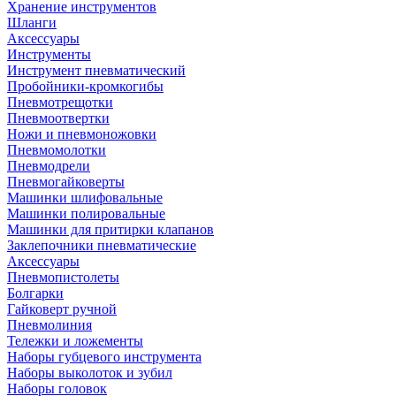
Хранение инструментов
Шланги
Аксессуары
Инструменты
Инструмент пневматический
Пробойники-кромкогибы
Пневмотрещотки
Пневмоотвертки
Ножи и пневмоножовки
Пневмомолотки
Пневмодрели
Пневмогайковерты
Машинки шлифовальные
Машинки полировальные
Машинки для притирки клапанов
Заклепочники пневматические
Аксессуары
Пневмопистолеты
Болгарки
Гайковерт ручной
Пневмолиния
Тележки и ложементы
Наборы губцевого инструмента
Наборы выколоток и зубил
Наборы головок