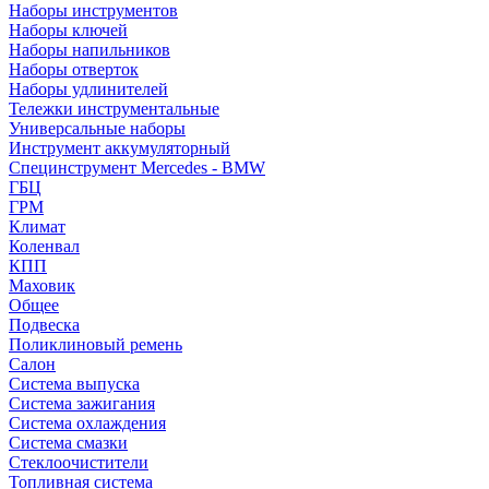
Наборы инструментов
Наборы ключей
Наборы напильников
Наборы отверток
Наборы удлинителей
Тележки инструментальные
Универсальные наборы
Инструмент аккумуляторный
Специнструмент Mercedes - BMW
ГБЦ
ГРМ
Климат
Коленвал
КПП
Маховик
Общее
Подвеска
Поликлиновый ремень
Салон
Система выпуска
Система зажигания
Система охлаждения
Система смазки
Стеклоочистители
Топливная система