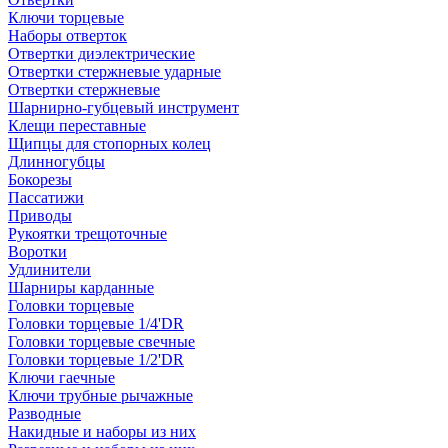
Ключи торцевые
Наборы отверток
Отвертки диэлектрические
Отвертки стержневые ударные
Отвертки стержневые
Шарнирно-губцевый инструмент
Клещи переставные
Щипцы для стопорных колец
Длинногубцы
Бокорезы
Пассатижи
Приводы
Рукоятки трещоточные
Воротки
Удлинители
Шарниры карданные
Головки торцевые
Головки торцевые 1/4'DR
Головки торцевые свечные
Головки торцевые 1/2'DR
Ключи гаечные
Ключи трубные рычажные
Разводные
Накидные и наборы из них