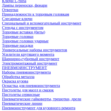
Ключи L-типа
Лампы переноски, фонари
Отвертки
Принадлежности к торцевым головкам
Слесарные ключи
Специальный и вспомогательный инструмент
Стенды с инструментом
Торцевые вставки (биты)
Торцевые головки
Торцевые головки ударные
Торцевые насадки
Универсальные наборы инструментов
Усилители крутящего момента
Шарнирно-губцевый инструмент
Электромонтажный инструмент
ПНЕВМОИНСТРУМЕНТ
Наборы пневмоинструмента
Обработка металла
Окраска кузова
Оснастка для пневмоинструмента
Пистолеты для масел и смазок
Пистолеты сервисные
Пневматические гайковерты, трещотки, дрели
Пневматические линии
Пневмоинструмент для кузовного ремонта