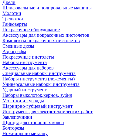
Дрели
Шлифовальные и полировальные машины
Молотки
Трещотки
Гайковерты
Покрасочное оборудование
Аксессуары для покрасочных пистолетов
Комплекты покрасочных пистолетов
Сменные дюзы
Аэрографы
Покрасочные пистолеты
Наборы инструмента
Аксессуары для наборов
Специальные наборы инструмента
Наборы инструмента (ложементы)
Универсальные наборы инструмента
Ударный инструмент
Наборы выколоток,кернов, зубил
Молотки и кувалды
Шарнирно-губцевый инструмент
Инструмент для электротехнических работ
Заклепочники
Щипцы для стопорных колец
Болторезы
Ножницы по металлу