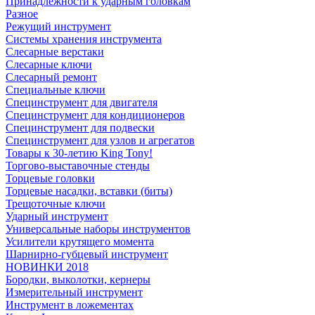
Принадлежности к ударным головкам
Разное
Режущий инструмент
Системы хранения инструмента
Слесарные верстаки
Слесарные ключи
Слесарный ремонт
Специальные ключи
Специнструмент для двигателя
Специнструмент для кондиционеров
Специнструмент для подвески
Специнструмент для узлов и агрегатов
Товары к 30-летию King Tony!
Торгово-выставочные стенды
Торцевые головки
Торцевые насадки, вставки (биты)
Трещоточные ключи
Ударный инструмент
Универсальные наборы инструментов
Усилители крутящего момента
Шарнирно-губцевый инструмент
НОВИНКИ 2018
Бородки, выколотки, кернеры
Измерительный инструмент
Инструмент в ложементах