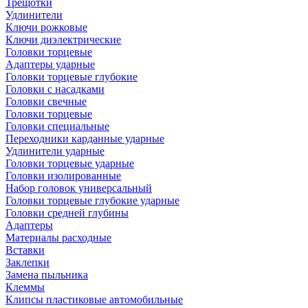
Трещотки
Удлинители
Ключи рожковые
Ключи диэлектрические
Головки торцевые
Адаптеры ударные
Головки торцевые глубокие
Головки с насадками
Головки свечные
Головки торцевые
Головки специальные
Переходники карданные ударные
Удлинители ударные
Головки торцевые ударные
Головки изолированные
Набор головок универсальный
Головки торцевые глубокие ударные
Головки средней глубины
Адаптеры
Материалы расходные
Вставки
Заклепки
Замена пыльника
Клеммы
Клипсы пластиковые автомобильные