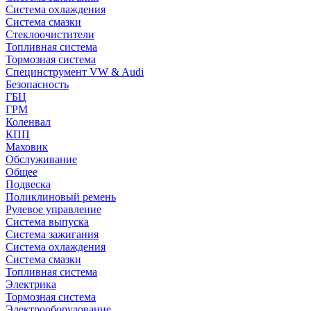
Система охлаждения
Система смазки
Стеклоочистители
Топливная система
Тормозная система
Специнструмент VW & Audi
Безопасность
ГБЦ
ГРМ
Коленвал
КПП
Маховик
Обслуживание
Общее
Подвеска
Поликлиновый ремень
Рулевое управление
Система выпуска
Система зажигания
Система охлаждения
Система смазки
Топливная система
Электрика
Тормозная система
Электрооборудование