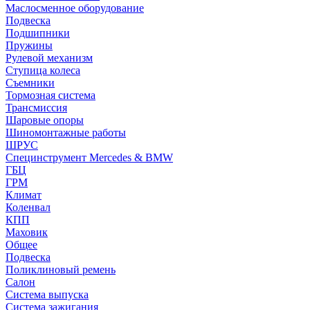
Маслосменное оборудование
Подвеска
Подшипники
Пружины
Рулевой механизм
Ступица колеса
Съемники
Тормозная система
Трансмиссия
Шаровые опоры
Шиномонтажные работы
ШРУС
Специнструмент Mercedes & BMW
ГБЦ
ГРМ
Климат
Коленвал
КПП
Маховик
Общее
Подвеска
Поликлиновый ремень
Салон
Система выпуска
Система зажигания