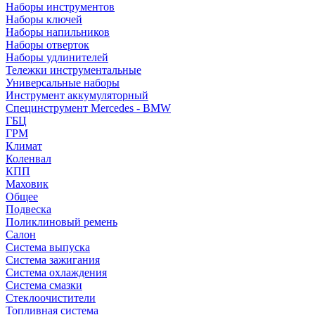
Наборы инструментов
Наборы ключей
Наборы напильников
Наборы отверток
Наборы удлинителей
Тележки инструментальные
Универсальные наборы
Инструмент аккумуляторный
Специнструмент Mercedes - BMW
ГБЦ
ГРМ
Климат
Коленвал
КПП
Маховик
Общее
Подвеска
Поликлиновый ремень
Салон
Система выпуска
Система зажигания
Система охлаждения
Система смазки
Стеклоочистители
Топливная система