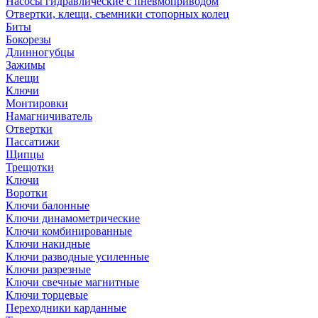
Насосы гидравлические с пневмоприводом
Отвертки, клещи, съемники стопорных колец
Биты
Бокорезы
Длинногубцы
Зажимы
Клещи
Ключи
Монтировки
Намагничиватель
Отвертки
Пассатижи
Щипцы
Трещотки
Ключи
Воротки
Ключи балонные
Ключи динамометрические
Ключи комбинированные
Ключи накидные
Ключи разводные усиленные
Ключи разрезные
Ключи свечные магнитные
Ключи торцевые
Переходники карданные