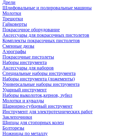
Дрели
Шлифовальные и полировальные машины
Молотки
Трещотки
Гайковерты
Покрасочное оборудование
Аксессуары для покрасочных пистолетов
Комплекты покрасочных пистолетов
Сменные дюзы
Аэрографы
Покрасочные пистолеты
Наборы инструмента
Аксессуары для наборов
Специальные наборы инструмента
Наборы инструмента (ложементы)
Универсальные наборы инструмента
Ударный инструмент
Наборы выколоток,кернов, зубил
Молотки и кувалды
Шарнирно-губцевый инструмент
Инструмент для электротехнических работ
Заклепочники
Щипцы для стопорных колец
Болторезы
Ножницы по металлу