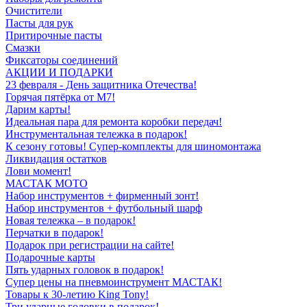
Очистители
Пасты для рук
Притирочные пасты
Смазки
Фиксаторы соединений
АКЦИИ И ПОДАРКИ
23 февраля - День защитника Отечества!
Горячая пятёрка от M7!
Дарим карты!
Идеальная пара для ремонта коробки передач!
Инструментальная тележка в подарок!
К сезону готовы! Супер-комплекты для шиномонтажа
Ликвидация остатков
Лови момент!
МАСТАК МОТО
Набор инструментов + фирменный зонт!
Набор инструментов + футбольный шарф
Новая тележка – в подарок!
Перчатки в подарок!
Подарок при регистрации на сайте!
Подарочные карты
Пять ударных головок в подарок!
Супер цены на пневмоинструмент МАСТАК!
Товары к 30-летию King Tony!
Три ударные головки в подарок!