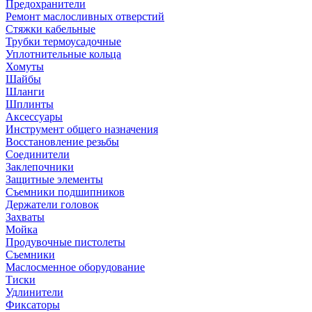
Предохранители
Ремонт маслосливных отверстий
Стяжки кабельные
Трубки термоусадочные
Уплотнительные кольца
Хомуты
Шайбы
Шланги
Шплинты
Аксессуары
Инструмент общего назначения
Восстановление резьбы
Соединители
Заклепочники
Защитные элементы
Съемники подшипников
Держатели головок
Захваты
Мойка
Продувочные пистолеты
Съемники
Маслосменное оборудование
Тиски
Удлинители
Фиксаторы