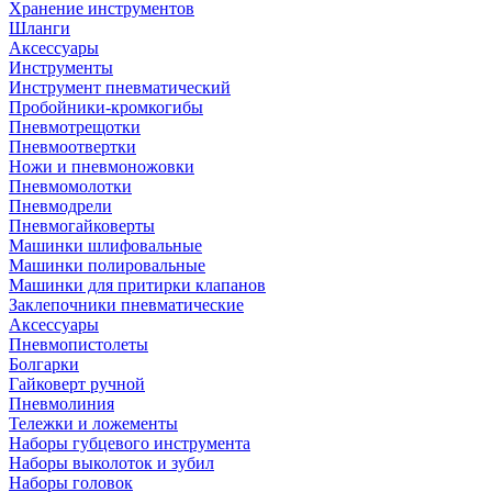
Хранение инструментов
Шланги
Аксессуары
Инструменты
Инструмент пневматический
Пробойники-кромкогибы
Пневмотрещотки
Пневмоотвертки
Ножи и пневмоножовки
Пневмомолотки
Пневмодрели
Пневмогайковерты
Машинки шлифовальные
Машинки полировальные
Машинки для притирки клапанов
Заклепочники пневматические
Аксессуары
Пневмопистолеты
Болгарки
Гайковерт ручной
Пневмолиния
Тележки и ложементы
Наборы губцевого инструмента
Наборы выколоток и зубил
Наборы головок