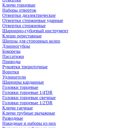
Ключи торцевые
Наборы отверток
Отвертки диэлектрические
Отвертки стержневые ударные
Отвертки стержневые
Шарнирно-губцевый инструмент
Клещи переставные
Щипцы для стопорных колец
Длинногубцы
Бокорезы
Пассатижи
Приводы
Рукоятки трещоточные
Воротки
Удлинители
Шарниры карданные
Головки торцевые
Головки торцевые 1/4'DR
Головки торцевые свечные
Головки торцевые 1/2'DR
Ключи гаечные
Ключи трубные рычажные
Разводные
Накидные и наборы из них