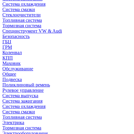
Система охлаждения
Система смазки
Стеклоочистители
Топливная система
Тормозная система
Специнструмент VW & Audi
Безопасность
ГБЦ
ГРМ
Коленвал
КПП
Маховик
Обслуживание
Общее
Подвеска
Поликлиновый ремень
Рулевое управление
Система выпуска
Система зажигания
Система охлаждения
Система смазки
Топливная система
Электрика
Тормозная система
Электрооборудование