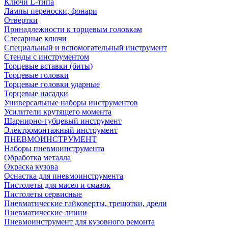
Ключи L-типа
Лампы переноски, фонари
Отвертки
Принадлежности к торцевым головкам
Слесарные ключи
Специальный и вспомогательный инструмент
Стенды с инструментом
Торцевые вставки (биты)
Торцевые головки
Торцевые головки ударные
Торцевые насадки
Универсальные наборы инструментов
Усилители крутящего момента
Шарнирно-губцевый инструмент
Электромонтажный инструмент
ПНЕВМОИНСТРУМЕНТ
Наборы пневмоинструмента
Обработка металла
Окраска кузова
Оснастка для пневмоинструмента
Пистолеты для масел и смазок
Пистолеты сервисные
Пневматические гайковерты, трещотки, дрели
Пневматические линии
Пневмоинструмент для кузовного ремонта