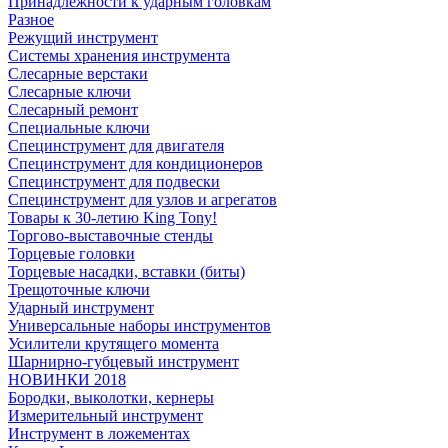
Принадлежности к ударным головкам
Разное
Режущий инструмент
Системы хранения инструмента
Слесарные верстаки
Слесарные ключи
Слесарный ремонт
Специальные ключи
Специнструмент для двигателя
Специнструмент для кондиционеров
Специнструмент для подвески
Специнструмент для узлов и агрегатов
Товары к 30-летию King Tony!
Торгово-выставочные стенды
Торцевые головки
Торцевые насадки, вставки (биты)
Трещоточные ключи
Ударный инструмент
Универсальные наборы инструментов
Усилители крутящего момента
Шарнирно-губцевый инструмент
НОВИНКИ 2018
Бородки, выколотки, кернеры
Измерительный инструмент
Инструмент в ложементах