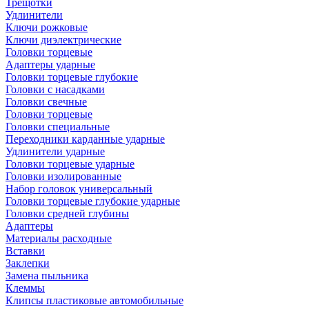
Трещотки
Удлинители
Ключи рожковые
Ключи диэлектрические
Головки торцевые
Адаптеры ударные
Головки торцевые глубокие
Головки с насадками
Головки свечные
Головки торцевые
Головки специальные
Переходники карданные ударные
Удлинители ударные
Головки торцевые ударные
Головки изолированные
Набор головок универсальный
Головки торцевые глубокие ударные
Головки средней глубины
Адаптеры
Материалы расходные
Вставки
Заклепки
Замена пыльника
Клеммы
Клипсы пластиковые автомобильные