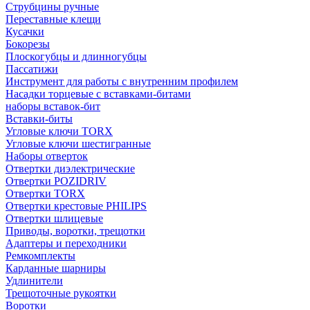
Струбцины ручные
Переставные клещи
Кусачки
Бокорезы
Плоскогубцы и длинногубцы
Пассатижи
Инструмент для работы с внутренним профилем
Насадки торцевые с вставками-битами
наборы вставок-бит
Вставки-биты
Угловые ключи TORX
Угловые ключи шестигранные
Наборы отверток
Отвертки диэлектрические
Отвертки POZIDRIV
Отвертки TORX
Отвертки крестовые PHILIPS
Отвертки шлицевые
Приводы, воротки, трещотки
Адаптеры и переходники
Ремкомплекты
Карданные шарниры
Удлинители
Трещоточные рукоятки
Воротки