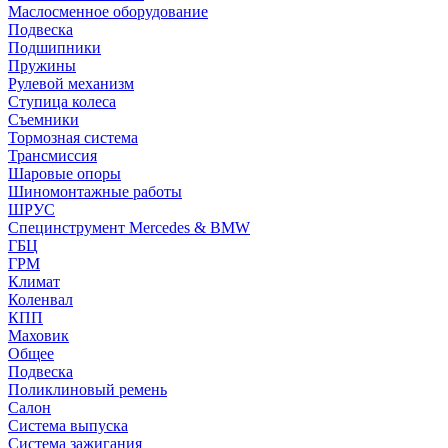
Маслосменное оборудование
Подвеска
Подшипники
Пружины
Рулевой механизм
Ступица колеса
Съемники
Тормозная система
Трансмиссия
Шаровые опоры
Шиномонтажные работы
ШРУС
Специнструмент Mercedes & BMW
ГБЦ
ГРМ
Климат
Коленвал
КПП
Маховик
Общее
Подвеска
Поликлиновый ремень
Салон
Система выпуска
Система зажигания