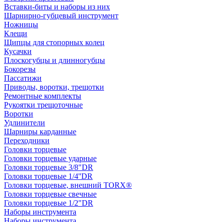
Вставки-биты и наборы из них
Шарнирно-губцевый инструмент
Ножницы
Клещи
Щипцы для стопорных колец
Кусачки
Плоскогубцы и длинногубцы
Бокорезы
Пассатижи
Приводы, воротки, трещотки
Ремонтные комплекты
Рукоятки трещоточные
Воротки
Удлинители
Шарниры карданные
Переходники
Головки торцевые
Головки торцевые ударные
Головки торцевые 3/8"DR
Головки торцевые 1/4''DR
Головки торцевые, внешний TORX®
Головки торцевые свечные
Головки торцевые 1/2"DR
Наборы инструмента
Наборы инструмента