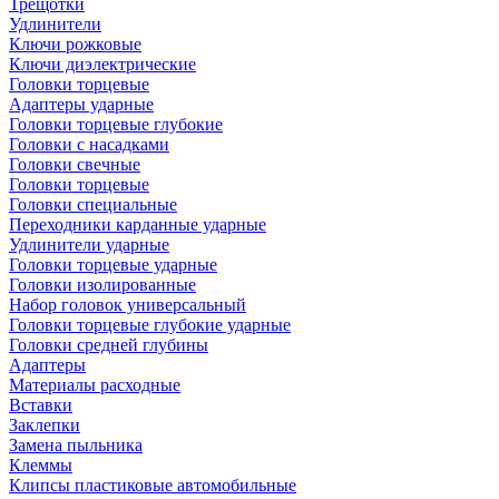
Трещотки
Удлинители
Ключи рожковые
Ключи диэлектрические
Головки торцевые
Адаптеры ударные
Головки торцевые глубокие
Головки с насадками
Головки свечные
Головки торцевые
Головки специальные
Переходники карданные ударные
Удлинители ударные
Головки торцевые ударные
Головки изолированные
Набор головок универсальный
Головки торцевые глубокие ударные
Головки средней глубины
Адаптеры
Материалы расходные
Вставки
Заклепки
Замена пыльника
Клеммы
Клипсы пластиковые автомобильные