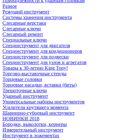
Принадлежности к ударным головкам
Разное
Режущий инструмент
Системы хранения инструмента
Слесарные верстаки
Слесарные ключи
Слесарный ремонт
Специальные ключи
Специнструмент для двигателя
Специнструмент для кондиционеров
Специнструмент для подвески
Специнструмент для узлов и агрегатов
Товары к 30-летию King Tony!
Торгово-выставочные стенды
Торцевые головки
Торцевые насадки, вставки (биты)
Трещоточные ключи
Ударный инструмент
Универсальные наборы инструментов
Усилители крутящего момента
Шарнирно-губцевый инструмент
НОВИНКИ 2018
Бородки, выколотки, кернеры
Измерительный инструмент
Инструмент в ложементах