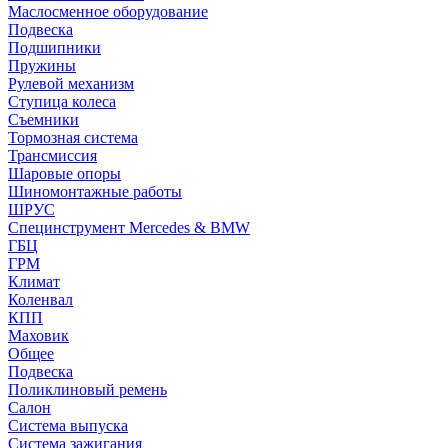
Маслосменное оборудование
Подвеска
Подшипники
Пружины
Рулевой механизм
Ступица колеса
Съемники
Тормозная система
Трансмиссия
Шаровые опоры
Шиномонтажные работы
ШРУС
Специнструмент Mercedes & BMW
ГБЦ
ГРМ
Климат
Коленвал
КПП
Маховик
Общее
Подвеска
Поликлиновый ремень
Салон
Система выпуска
Система зажигания