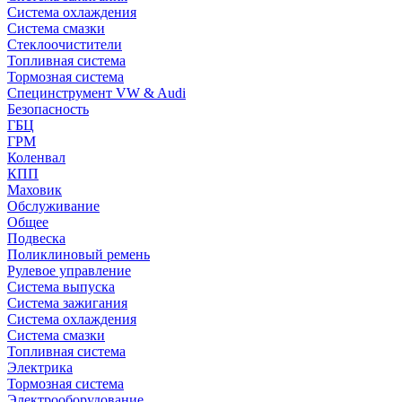
Система охлаждения
Система смазки
Стеклоочистители
Топливная система
Тормозная система
Специнструмент VW & Audi
Безопасность
ГБЦ
ГРМ
Коленвал
КПП
Маховик
Обслуживание
Общее
Подвеска
Поликлиновый ремень
Рулевое управление
Система выпуска
Система зажигания
Система охлаждения
Система смазки
Топливная система
Электрика
Тормозная система
Электрооборудование