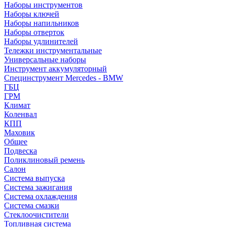
Наборы инструментов
Наборы ключей
Наборы напильников
Наборы отверток
Наборы удлинителей
Тележки инструментальные
Универсальные наборы
Инструмент аккумуляторный
Специнструмент Mercedes - BMW
ГБЦ
ГРМ
Климат
Коленвал
КПП
Маховик
Общее
Подвеска
Поликлиновый ремень
Салон
Система выпуска
Система зажигания
Система охлаждения
Система смазки
Стеклоочистители
Топливная система