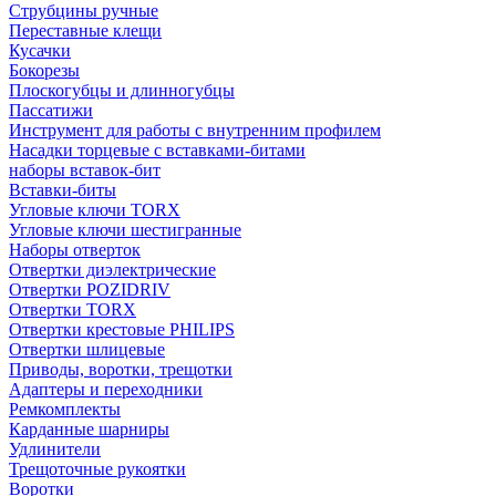
Струбцины ручные
Переставные клещи
Кусачки
Бокорезы
Плоскогубцы и длинногубцы
Пассатижи
Инструмент для работы с внутренним профилем
Насадки торцевые с вставками-битами
наборы вставок-бит
Вставки-биты
Угловые ключи TORX
Угловые ключи шестигранные
Наборы отверток
Отвертки диэлектрические
Отвертки POZIDRIV
Отвертки TORX
Отвертки крестовые PHILIPS
Отвертки шлицевые
Приводы, воротки, трещотки
Адаптеры и переходники
Ремкомплекты
Карданные шарниры
Удлинители
Трещоточные рукоятки
Воротки