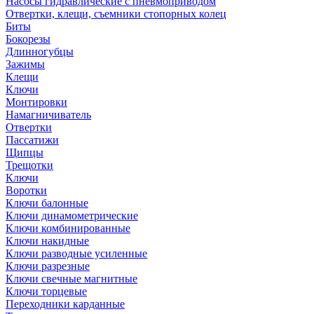
Насосы гидравлические с пневмоприводом
Отвертки, клещи, съемники стопорных колец
Биты
Бокорезы
Длинногубцы
Зажимы
Клещи
Ключи
Монтировки
Намагничиватель
Отвертки
Пассатижи
Щипцы
Трещотки
Ключи
Воротки
Ключи балонные
Ключи динамометрические
Ключи комбинированные
Ключи накидные
Ключи разводные усиленные
Ключи разрезные
Ключи свечные магнитные
Ключи торцевые
Переходники карданные