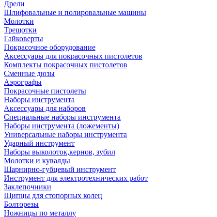
Дрели
Шлифовальные и полировальные машины
Молотки
Трещотки
Гайковерты
Покрасочное оборудование
Аксессуары для покрасочных пистолетов
Комплекты покрасочных пистолетов
Сменные дюзы
Аэрографы
Покрасочные пистолеты
Наборы инструмента
Аксессуары для наборов
Специальные наборы инструмента
Наборы инструмента (ложементы)
Универсальные наборы инструмента
Ударный инструмент
Наборы выколоток,кернов, зубил
Молотки и кувалды
Шарнирно-губцевый инструмент
Инструмент для электротехнических работ
Заклепочники
Щипцы для стопорных колец
Болторезы
Ножницы по металлу