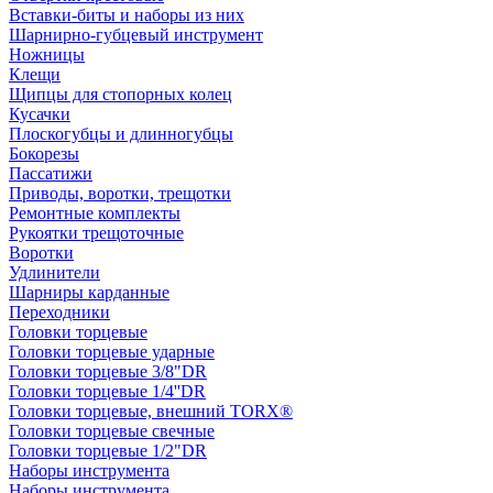
Вставки-биты и наборы из них
Шарнирно-губцевый инструмент
Ножницы
Клещи
Щипцы для стопорных колец
Кусачки
Плоскогубцы и длинногубцы
Бокорезы
Пассатижи
Приводы, воротки, трещотки
Ремонтные комплекты
Рукоятки трещоточные
Воротки
Удлинители
Шарниры карданные
Переходники
Головки торцевые
Головки торцевые ударные
Головки торцевые 3/8"DR
Головки торцевые 1/4''DR
Головки торцевые, внешний TORX®
Головки торцевые свечные
Головки торцевые 1/2"DR
Наборы инструмента
Наборы инструмента