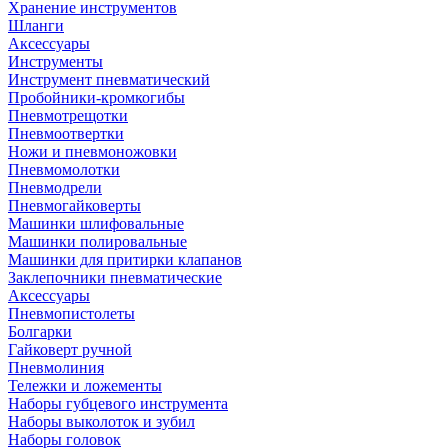
Хранение инструментов
Шланги
Аксессуары
Инструменты
Инструмент пневматический
Пробойники-кромкогибы
Пневмотрещотки
Пневмоотвертки
Ножи и пневмоножовки
Пневмомолотки
Пневмодрели
Пневмогайковерты
Машинки шлифовальные
Машинки полировальные
Машинки для притирки клапанов
Заклепочники пневматические
Аксессуары
Пневмопистолеты
Болгарки
Гайковерт ручной
Пневмолиния
Тележки и ложементы
Наборы губцевого инструмента
Наборы выколоток и зубил
Наборы головок