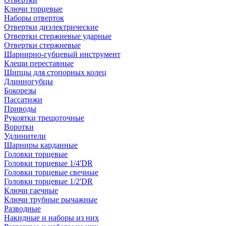
Ключи торцевые
Наборы отверток
Отвертки диэлектрические
Отвертки стержневые ударные
Отвертки стержневые
Шарнирно-губцевый инструмент
Клещи переставные
Щипцы для стопорных колец
Длинногубцы
Бокорезы
Пассатижи
Приводы
Рукоятки трещоточные
Воротки
Удлинители
Шарниры карданные
Головки торцевые
Головки торцевые 1/4'DR
Головки торцевые свечные
Головки торцевые 1/2'DR
Ключи гаечные
Ключи трубные рычажные
Разводные
Накидные и наборы из них