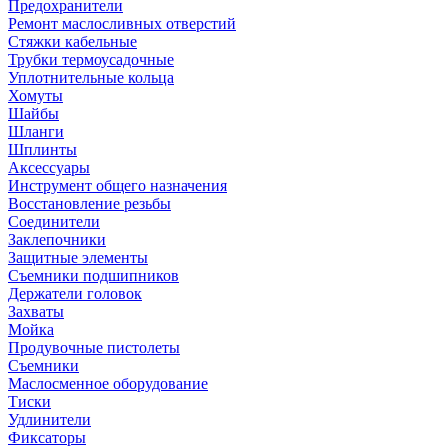
Предохранители
Ремонт маслосливных отверстий
Стяжки кабельные
Трубки термоусадочные
Уплотнительные кольца
Хомуты
Шайбы
Шланги
Шплинты
Аксессуары
Инструмент общего назначения
Восстановление резьбы
Соединители
Заклепочники
Защитные элементы
Съемники подшипников
Держатели головок
Захваты
Мойка
Продувочные пистолеты
Съемники
Маслосменное оборудование
Тиски
Удлинители
Фиксаторы