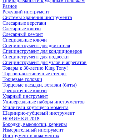
Принадлежности к ударным головкам
Разное
Режущий инструмент
Системы хранения инструмента
Слесарные верстаки
Слесарные ключи
Слесарный ремонт
Специальные ключи
Специнструмент для двигателя
Специнструмент для кондиционеров
Специнструмент для подвески
Специнструмент для узлов и агрегатов
Товары к 30-летию King Tony!
Торгово-выставочные стенды
Торцевые головки
Торцевые насадки, вставки (биты)
Трещоточные ключи
Ударный инструмент
Универсальные наборы инструментов
Усилители крутящего момента
Шарнирно-губцевый инструмент
НОВИНКИ 2018
Бородки, выколотки, кернеры
Измерительный инструмент
Инструмент в ложементах