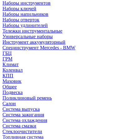
Наборы инструментов
Наборы ключей
Наборы напильников
Наборы отверток
Наборы удлинителей
Тележки инструментальные
Универсальные наборы
Инструмент аккумуляторный
Специнструмент Mercedes - BMW
ГБЦ
ГРМ
Климат
Коленвал
КПП
Маховик
Общее
Подвеска
Поликлиновый ремень
Салон
Система выпуска
Система зажигания
Система охлаждения
Система смазки
Стеклоочистители
Топливная система