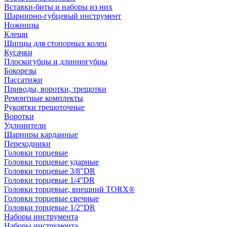
Вставки-биты и наборы из них
Шарнирно-губцевый инструмент
Ножницы
Клещи
Щипцы для стопорных колец
Кусачки
Плоскогубцы и длинногубцы
Бокорезы
Пассатижи
Приводы, воротки, трещотки
Ремонтные комплекты
Рукоятки трещоточные
Воротки
Удлинители
Шарниры карданные
Переходники
Головки торцевые
Головки торцевые ударные
Головки торцевые 3/8"DR
Головки торцевые 1/4''DR
Головки торцевые, внешний TORX®
Головки торцевые свечные
Головки торцевые 1/2"DR
Наборы инструмента
Наборы инструмента