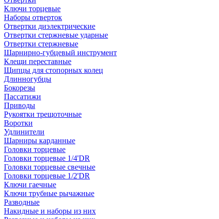
Ключи торцевые
Наборы отверток
Отвертки диэлектрические
Отвертки стержневые ударные
Отвертки стержневые
Шарнирно-губцевый инструмент
Клещи переставные
Щипцы для стопорных колец
Длинногубцы
Бокорезы
Пассатижи
Приводы
Рукоятки трещоточные
Воротки
Удлинители
Шарниры карданные
Головки торцевые
Головки торцевые 1/4'DR
Головки торцевые свечные
Головки торцевые 1/2'DR
Ключи гаечные
Ключи трубные рычажные
Разводные
Накидные и наборы из них