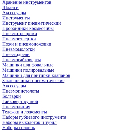
Хранение инструментов
Шланги
Аксессуары
Инструменты
Инструмент пневматический
Пробойники-кромкогибы
Пневмотрещотки
Пневмоотвертки
Ножи и пневмоножовки
Пневмомолотки
Пневмодрели
Пневмогайковерты
Машинки шлифовальные
Машинки полировальные
Машинки для притирки клапанов
Заклепочники пневматические
Аксессуары
Пневмопистолеты
Болгарки
Гайковерт ручной
Пневмолиния
Тележки и ложементы
Наборы губцевого инструмента
Наборы выколоток и зубил
Наборы головок