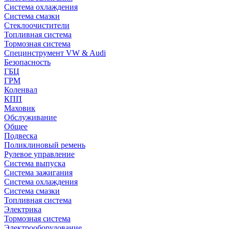
Система охлаждения
Система смазки
Стеклоочистители
Топливная система
Тормозная система
Специнструмент VW & Audi
Безопасность
ГБЦ
ГРМ
Коленвал
КПП
Маховик
Обслуживание
Общее
Подвеска
Поликлиновый ремень
Рулевое управление
Система выпуска
Система зажигания
Система охлаждения
Система смазки
Топливная система
Электрика
Тормозная система
Электрооборудование