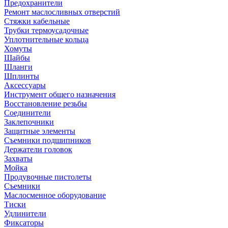
Предохранители
Ремонт маслосливных отверстий
Стяжки кабельные
Трубки термоусадочные
Уплотнительные кольца
Хомуты
Шайбы
Шланги
Шплинты
Аксессуары
Инструмент общего назначения
Восстановление резьбы
Соединители
Заклепочники
Защитные элементы
Съемники подшипников
Держатели головок
Захваты
Мойка
Продувочные пистолеты
Съемники
Маслосменное оборудование
Тиски
Удлинители
Фиксаторы