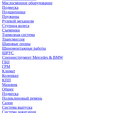
Маслосменное оборудование
Подвеска
Подшипники
Пружины
Рулевой механизм
Ступица колеса
Съемники
Тормозная система
Трансмиссия
Шаровые опоры
Шиномонтажные работы
ШРУС
Специнструмент Mercedes & BMW
ГБЦ
ГРМ
Климат
Коленвал
КПП
Маховик
Общее
Подвеска
Поликлиновый ремень
Салон
Система выпуска
Система зажигания