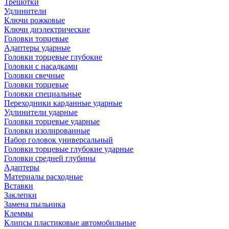
Трещотки
Удлинители
Ключи рожковые
Ключи диэлектрические
Головки торцевые
Адаптеры ударные
Головки торцевые глубокие
Головки с насадками
Головки свечные
Головки торцевые
Головки специальные
Переходники карданные ударные
Удлинители ударные
Головки торцевые ударные
Головки изолированные
Набор головок универсальный
Головки торцевые глубокие ударные
Головки средней глубины
Адаптеры
Материалы расходные
Вставки
Заклепки
Замена пыльника
Клеммы
Клипсы пластиковые автомобильные