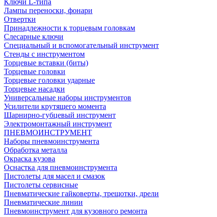
Ключи L-типа
Лампы переноски, фонари
Отвертки
Принадлежности к торцевым головкам
Слесарные ключи
Специальный и вспомогательный инструмент
Стенды с инструментом
Торцевые вставки (биты)
Торцевые головки
Торцевые головки ударные
Торцевые насадки
Универсальные наборы инструментов
Усилители крутящего момента
Шарнирно-губцевый инструмент
Электромонтажный инструмент
ПНЕВМОИНСТРУМЕНТ
Наборы пневмоинструмента
Обработка металла
Окраска кузова
Оснастка для пневмоинструмента
Пистолеты для масел и смазок
Пистолеты сервисные
Пневматические гайковерты, трещотки, дрели
Пневматические линии
Пневмоинструмент для кузовного ремонта