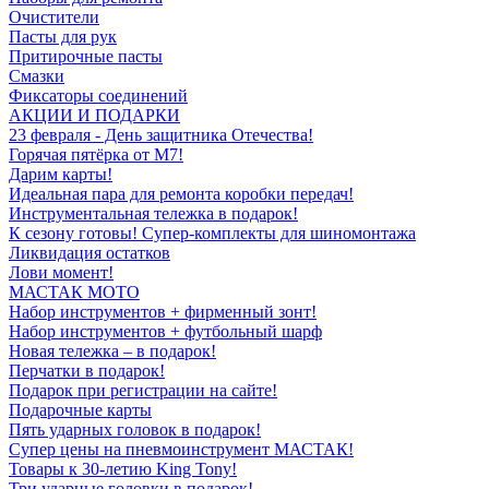
Очистители
Пасты для рук
Притирочные пасты
Смазки
Фиксаторы соединений
АКЦИИ И ПОДАРКИ
23 февраля - День защитника Отечества!
Горячая пятёрка от M7!
Дарим карты!
Идеальная пара для ремонта коробки передач!
Инструментальная тележка в подарок!
К сезону готовы! Супер-комплекты для шиномонтажа
Ликвидация остатков
Лови момент!
МАСТАК МОТО
Набор инструментов + фирменный зонт!
Набор инструментов + футбольный шарф
Новая тележка – в подарок!
Перчатки в подарок!
Подарок при регистрации на сайте!
Подарочные карты
Пять ударных головок в подарок!
Супер цены на пневмоинструмент МАСТАК!
Товары к 30-летию King Tony!
Три ударные головки в подарок!