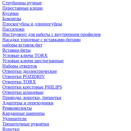
Струбцины ручные
Переставные клещи
Кусачки
Бокорезы
Плоскогубцы и длинногубцы
Пассатижи
Инструмент для работы с внутренним профилем
Насадки торцевые с вставками-битами
наборы вставок-бит
Вставки-биты
Угловые ключи TORX
Угловые ключи шестигранные
Наборы отверток
Отвертки диэлектрические
Отвертки POZIDRIV
Отвертки TORX
Отвертки крестовые PHILIPS
Отвертки шлицевые
Приводы, воротки, трещотки
Адаптеры и переходники
Ремкомплекты
Карданные шарниры
Удлинители
Трещоточные рукоятки
Воротки