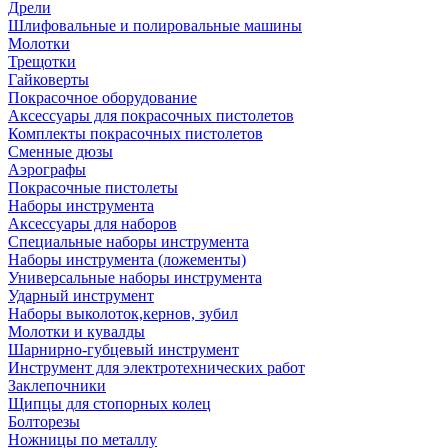
Дрели
Шлифовальные и полировальные машины
Молотки
Трещотки
Гайковерты
Покрасочное оборудование
Аксессуары для покрасочных пистолетов
Комплекты покрасочных пистолетов
Сменные дюзы
Аэрографы
Покрасочные пистолеты
Наборы инструмента
Аксессуары для наборов
Специальные наборы инструмента
Наборы инструмента (ложементы)
Универсальные наборы инструмента
Ударный инструмент
Наборы выколоток,кернов, зубил
Молотки и кувалды
Шарнирно-губцевый инструмент
Инструмент для электротехнических работ
Заклепочники
Щипцы для стопорных колец
Болторезы
Ножницы по металлу