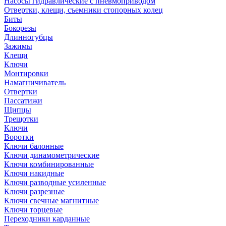
Насосы гидравлические с пневмоприводом
Отвертки, клещи, съемники стопорных колец
Биты
Бокорезы
Длинногубцы
Зажимы
Клещи
Ключи
Монтировки
Намагничиватель
Отвертки
Пассатижи
Щипцы
Трещотки
Ключи
Воротки
Ключи балонные
Ключи динамометрические
Ключи комбинированные
Ключи накидные
Ключи разводные усиленные
Ключи разрезные
Ключи свечные магнитные
Ключи торцевые
Переходники карданные