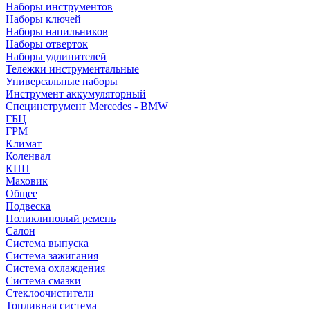
Наборы инструментов
Наборы ключей
Наборы напильников
Наборы отверток
Наборы удлинителей
Тележки инструментальные
Универсальные наборы
Инструмент аккумуляторный
Специнструмент Mercedes - BMW
ГБЦ
ГРМ
Климат
Коленвал
КПП
Маховик
Общее
Подвеска
Поликлиновый ремень
Салон
Система выпуска
Система зажигания
Система охлаждения
Система смазки
Стеклоочистители
Топливная система