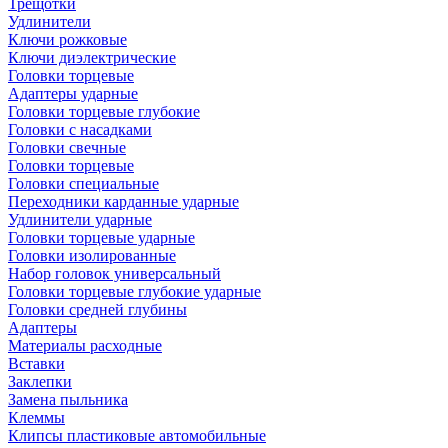
Трещотки
Удлинители
Ключи рожковые
Ключи диэлектрические
Головки торцевые
Адаптеры ударные
Головки торцевые глубокие
Головки с насадками
Головки свечные
Головки торцевые
Головки специальные
Переходники карданные ударные
Удлинители ударные
Головки торцевые ударные
Головки изолированные
Набор головок универсальный
Головки торцевые глубокие ударные
Головки средней глубины
Адаптеры
Материалы расходные
Вставки
Заклепки
Замена пыльника
Клеммы
Клипсы пластиковые автомобильные