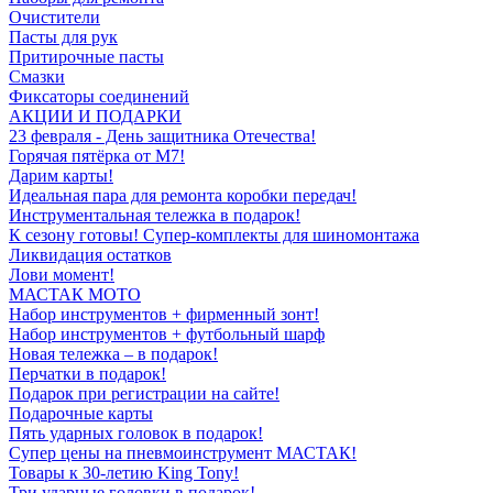
Очистители
Пасты для рук
Притирочные пасты
Смазки
Фиксаторы соединений
АКЦИИ И ПОДАРКИ
23 февраля - День защитника Отечества!
Горячая пятёрка от M7!
Дарим карты!
Идеальная пара для ремонта коробки передач!
Инструментальная тележка в подарок!
К сезону готовы! Супер-комплекты для шиномонтажа
Ликвидация остатков
Лови момент!
МАСТАК МОТО
Набор инструментов + фирменный зонт!
Набор инструментов + футбольный шарф
Новая тележка – в подарок!
Перчатки в подарок!
Подарок при регистрации на сайте!
Подарочные карты
Пять ударных головок в подарок!
Супер цены на пневмоинструмент МАСТАК!
Товары к 30-летию King Tony!
Три ударные головки в подарок!