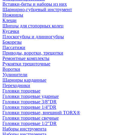
Вставки-биты и наборы из них
Шарнирно-губцевый инструмент
Ножницы
Клещи
Щипцы для стопорных колец
Кусачки
Плоскогубцы и длинногубцы
Бокорезы
Пассатижи
Приводы, воротки, трещотки
Ремонтные комплекты
Рукоятки трещоточные
Воротки
Удлинители
Шарниры карданные
Переходники
Головки торцевые
Головки торцевые ударные
Головки торцевые 3/8"DR
Головки торцевые 1/4''DR
Головки торцевые, внешний TORX®
Головки торцевые свечные
Головки торцевые 1/2"DR
Наборы инструмента
Наборы инструмента