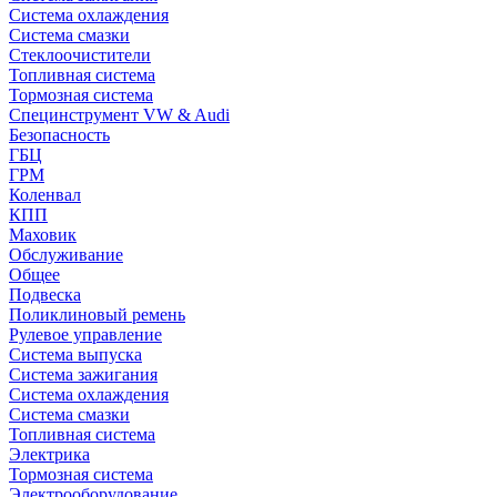
Система охлаждения
Система смазки
Стеклоочистители
Топливная система
Тормозная система
Специнструмент VW & Audi
Безопасность
ГБЦ
ГРМ
Коленвал
КПП
Маховик
Обслуживание
Общее
Подвеска
Поликлиновый ремень
Рулевое управление
Система выпуска
Система зажигания
Система охлаждения
Система смазки
Топливная система
Электрика
Тормозная система
Электрооборудование