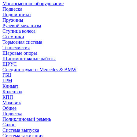
Маслосменное оборудование
Подвеска
Подшипники
Пружины
Рулевой механизм
Ступица колеса
Съемники
Тормозная система
Трансмиссия
Шаровые опоры
Шиномонтажные работы
ШРУС
Специнструмент Mercedes & BMW
ГБЦ
ГРМ
Климат
Коленвал
КПП
Маховик
Общее
Подвеска
Поликлиновый ремень
Салон
Система выпуска
Система зажигания