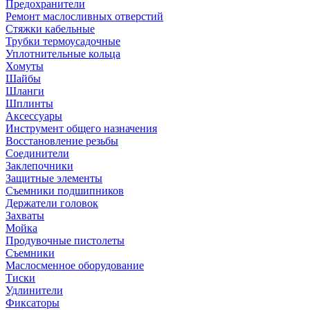
Предохранители
Ремонт маслосливных отверстий
Стяжки кабельные
Трубки термоусадочные
Уплотнительные кольца
Хомуты
Шайбы
Шланги
Шплинты
Аксессуары
Инструмент общего назначения
Восстановление резьбы
Соединители
Заклепочники
Защитные элементы
Съемники подшипников
Держатели головок
Захваты
Мойка
Продувочные пистолеты
Съемники
Маслосменное оборудование
Тиски
Удлинители
Фиксаторы