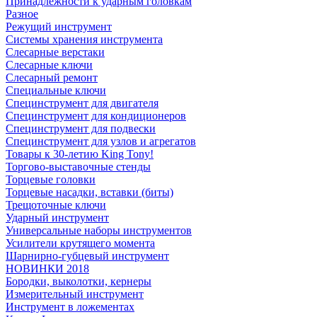
Принадлежности к ударным головкам
Разное
Режущий инструмент
Системы хранения инструмента
Слесарные верстаки
Слесарные ключи
Слесарный ремонт
Специальные ключи
Специнструмент для двигателя
Специнструмент для кондиционеров
Специнструмент для подвески
Специнструмент для узлов и агрегатов
Товары к 30-летию King Tony!
Торгово-выставочные стенды
Торцевые головки
Торцевые насадки, вставки (биты)
Трещоточные ключи
Ударный инструмент
Универсальные наборы инструментов
Усилители крутящего момента
Шарнирно-губцевый инструмент
НОВИНКИ 2018
Бородки, выколотки, кернеры
Измерительный инструмент
Инструмент в ложементах