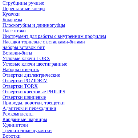
Струбцины ручные
Переставные клещи
Кусачки
Бокорезы
Плоскогубцы и длинногубцы
Пассатижи
Инструмент для работы с внутренним профилем
Насадки торцевые с вставками-битами
наборы вставок-бит
Вставки-биты
Угловые ключи TORX
Угловые ключи шестигранные
Наборы отверток
Отвертки диэлектрические
Отвертки POZIDRIV
Отвертки TORX
Отвертки крестовые PHILIPS
Отвертки шлицевые
Приводы, воротки, трещотки
Адаптеры и переходники
Ремкомплекты
Карданные шарниры
Удлинители
Трещоточные рукоятки
Воротки