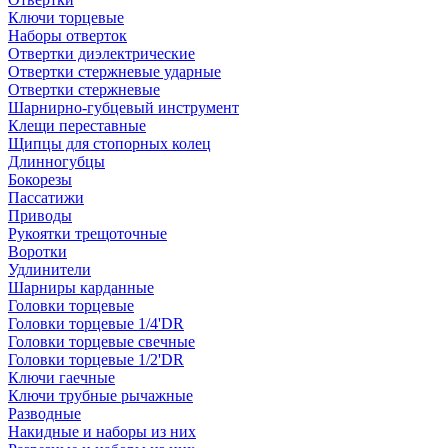
Ключи торцевые
Наборы отверток
Отвертки диэлектрические
Отвертки стержневые ударные
Отвертки стержневые
Шарнирно-губцевый инструмент
Клещи переставные
Щипцы для стопорных колец
Длинногубцы
Бокорезы
Пассатижи
Приводы
Рукоятки трещоточные
Воротки
Удлинители
Шарниры карданные
Головки торцевые
Головки торцевые 1/4'DR
Головки торцевые свечные
Головки торцевые 1/2'DR
Ключи гаечные
Ключи трубные рычажные
Разводные
Накидные и наборы из них