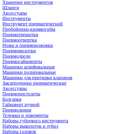
Хранение инструментов
Шланги
Аксессуары
Инструменты
Инструмент пневматический
Пробойники-кромкогибы
Пневмотрещотки
Пневмоотвертки
Ножи и пневмоножовки
Пневмомолотки
Пневмодрели
Пневмогайковерты
Машинки шлифовальные
Машинки полировальные
Машинки для притирки клапанов
Заклепочники пневматические
Аксессуары
Пневмопистолеты
Болгарки
Гайковерт ручной
Пневмолиния
Тележки и ложементы
Наборы губцевого инструмента
Наборы выколоток и зубил
Наборы головок