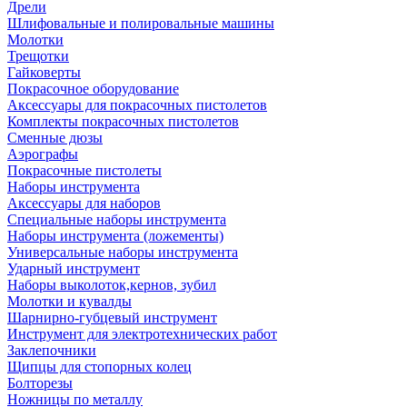
Дрели
Шлифовальные и полировальные машины
Молотки
Трещотки
Гайковерты
Покрасочное оборудование
Аксессуары для покрасочных пистолетов
Комплекты покрасочных пистолетов
Сменные дюзы
Аэрографы
Покрасочные пистолеты
Наборы инструмента
Аксессуары для наборов
Специальные наборы инструмента
Наборы инструмента (ложементы)
Универсальные наборы инструмента
Ударный инструмент
Наборы выколоток,кернов, зубил
Молотки и кувалды
Шарнирно-губцевый инструмент
Инструмент для электротехнических работ
Заклепочники
Щипцы для стопорных колец
Болторезы
Ножницы по металлу