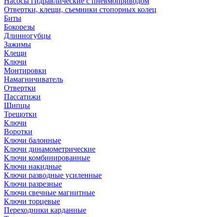
Насосы гидравлические с пневмоприводом
Отвертки, клещи, съемники стопорных колец
Биты
Бокорезы
Длинногубцы
Зажимы
Клещи
Ключи
Монтировки
Намагничиватель
Отвертки
Пассатижи
Щипцы
Трещотки
Ключи
Воротки
Ключи балонные
Ключи динамометрические
Ключи комбинированные
Ключи накидные
Ключи разводные усиленные
Ключи разрезные
Ключи свечные магнитные
Ключи торцевые
Переходники карданные