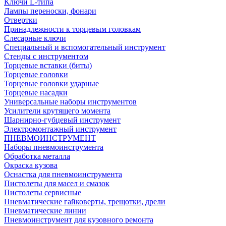
Ключи L-типа
Лампы переноски, фонари
Отвертки
Принадлежности к торцевым головкам
Слесарные ключи
Специальный и вспомогательный инструмент
Стенды с инструментом
Торцевые вставки (биты)
Торцевые головки
Торцевые головки ударные
Торцевые насадки
Универсальные наборы инструментов
Усилители крутящего момента
Шарнирно-губцевый инструмент
Электромонтажный инструмент
ПНЕВМОИНСТРУМЕНТ
Наборы пневмоинструмента
Обработка металла
Окраска кузова
Оснастка для пневмоинструмента
Пистолеты для масел и смазок
Пистолеты сервисные
Пневматические гайковерты, трещотки, дрели
Пневматические линии
Пневмоинструмент для кузовного ремонта