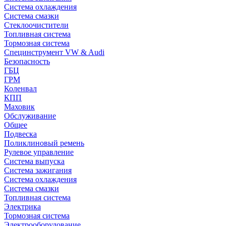
Система охлаждения
Система смазки
Стеклоочистители
Топливная система
Тормозная система
Специнструмент VW & Audi
Безопасность
ГБЦ
ГРМ
Коленвал
КПП
Маховик
Обслуживание
Общее
Подвеска
Поликлиновый ремень
Рулевое управление
Система выпуска
Система зажигания
Система охлаждения
Система смазки
Топливная система
Электрика
Тормозная система
Электрооборудование