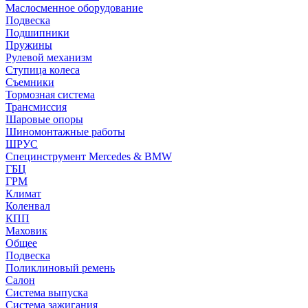
Маслосменное оборудование
Подвеска
Подшипники
Пружины
Рулевой механизм
Ступица колеса
Съемники
Тормозная система
Трансмиссия
Шаровые опоры
Шиномонтажные работы
ШРУС
Специнструмент Mercedes & BMW
ГБЦ
ГРМ
Климат
Коленвал
КПП
Маховик
Общее
Подвеска
Поликлиновый ремень
Салон
Система выпуска
Система зажигания