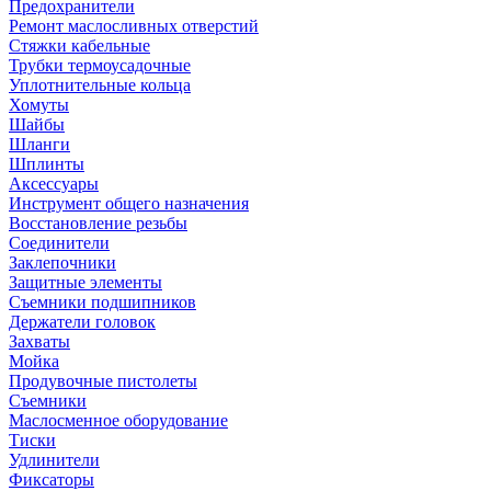
Предохранители
Ремонт маслосливных отверстий
Стяжки кабельные
Трубки термоусадочные
Уплотнительные кольца
Хомуты
Шайбы
Шланги
Шплинты
Аксессуары
Инструмент общего назначения
Восстановление резьбы
Соединители
Заклепочники
Защитные элементы
Съемники подшипников
Держатели головок
Захваты
Мойка
Продувочные пистолеты
Съемники
Маслосменное оборудование
Тиски
Удлинители
Фиксаторы