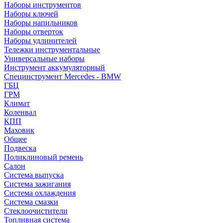
Наборы инструментов
Наборы ключей
Наборы напильников
Наборы отверток
Наборы удлинителей
Тележки инструментальные
Универсальные наборы
Инструмент аккумуляторный
Специнструмент Mercedes - BMW
ГБЦ
ГРМ
Климат
Коленвал
КПП
Маховик
Общее
Подвеска
Поликлиновый ремень
Салон
Система выпуска
Система зажигания
Система охлаждения
Система смазки
Стеклоочистители
Топливная система