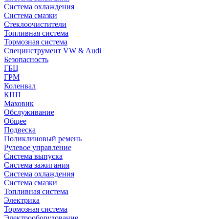
Система охлаждения
Система смазки
Стеклоочистители
Топливная система
Тормозная система
Специнструмент VW & Audi
Безопасность
ГБЦ
ГРМ
Коленвал
КПП
Маховик
Обслуживание
Общее
Подвеска
Поликлиновый ремень
Рулевое управление
Система выпуска
Система зажигания
Система охлаждения
Система смазки
Топливная система
Электрика
Тормозная система
Электрооборудование