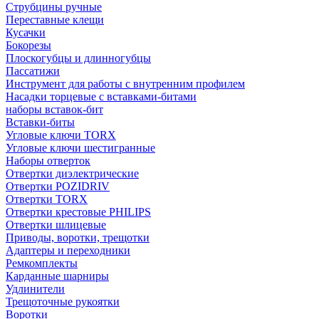
Струбцины ручные
Переставные клещи
Кусачки
Бокорезы
Плоскогубцы и длинногубцы
Пассатижи
Инструмент для работы с внутренним профилем
Насадки торцевые с вставками-битами
наборы вставок-бит
Вставки-биты
Угловые ключи TORX
Угловые ключи шестигранные
Наборы отверток
Отвертки диэлектрические
Отвертки POZIDRIV
Отвертки TORX
Отвертки крестовые PHILIPS
Отвертки шлицевые
Приводы, воротки, трещотки
Адаптеры и переходники
Ремкомплекты
Карданные шарниры
Удлинители
Трещоточные рукоятки
Воротки