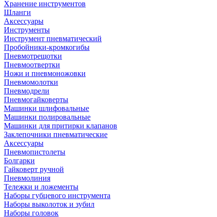
Хранение инструментов
Шланги
Аксессуары
Инструменты
Инструмент пневматический
Пробойники-кромкогибы
Пневмотрещотки
Пневмоотвертки
Ножи и пневмоножовки
Пневмомолотки
Пневмодрели
Пневмогайковерты
Машинки шлифовальные
Машинки полировальные
Машинки для притирки клапанов
Заклепочники пневматические
Аксессуары
Пневмопистолеты
Болгарки
Гайковерт ручной
Пневмолиния
Тележки и ложементы
Наборы губцевого инструмента
Наборы выколоток и зубил
Наборы головок