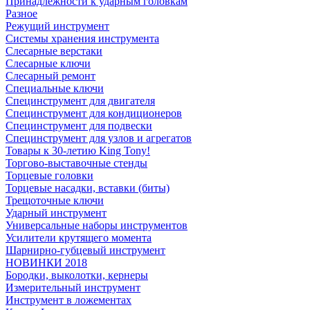
Принадлежности к ударным головкам
Разное
Режущий инструмент
Системы хранения инструмента
Слесарные верстаки
Слесарные ключи
Слесарный ремонт
Специальные ключи
Специнструмент для двигателя
Специнструмент для кондиционеров
Специнструмент для подвески
Специнструмент для узлов и агрегатов
Товары к 30-летию King Tony!
Торгово-выставочные стенды
Торцевые головки
Торцевые насадки, вставки (биты)
Трещоточные ключи
Ударный инструмент
Универсальные наборы инструментов
Усилители крутящего момента
Шарнирно-губцевый инструмент
НОВИНКИ 2018
Бородки, выколотки, кернеры
Измерительный инструмент
Инструмент в ложементах