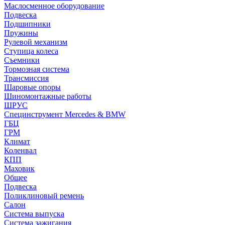
Маслосменное оборудование
Подвеска
Подшипники
Пружины
Рулевой механизм
Ступица колеса
Съемники
Тормозная система
Трансмиссия
Шаровые опоры
Шиномонтажные работы
ШРУС
Специнструмент Mercedes & BMW
ГБЦ
ГРМ
Климат
Коленвал
КПП
Маховик
Общее
Подвеска
Поликлиновый ремень
Салон
Система выпуска
Система зажигания