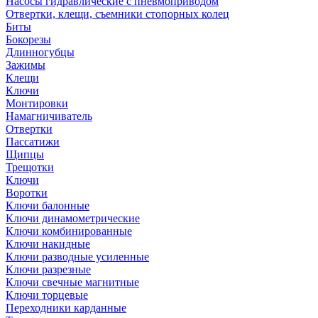
Насосы гидравлические с пневмоприводом
Отвертки, клещи, съемники стопорных колец
Биты
Бокорезы
Длинногубцы
Зажимы
Клещи
Ключи
Монтировки
Намагничиватель
Отвертки
Пассатижи
Щипцы
Трещотки
Ключи
Воротки
Ключи балонные
Ключи динамометрические
Ключи комбинированные
Ключи накидные
Ключи разводные усиленные
Ключи разрезные
Ключи свечные магнитные
Ключи торцевые
Переходники карданные