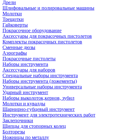
Дрели
Шлифовальные и полировальные машины
Молотки
Трещотки
Гайковерты
Покрасочное оборудование
Аксессуары для покрасочных пистолетов
Комплекты покрасочных пистолетов
Сменные дюзы
Аэрографы
Покрасочные пистолеты
Наборы инструмента
Аксессуары для наборов
Специальные наборы инструмента
Наборы инструмента (ложементы)
Универсальные наборы инструмента
Ударный инструмент
Наборы выколоток,кернов, зубил
Молотки и кувалды
Шарнирно-губцевый инструмент
Инструмент для электротехнических работ
Заклепочники
Щипцы для стопорных колец
Болторезы
Ножницы по металлу