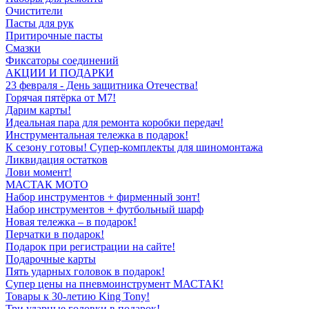
Очистители
Пасты для рук
Притирочные пасты
Смазки
Фиксаторы соединений
АКЦИИ И ПОДАРКИ
23 февраля - День защитника Отечества!
Горячая пятёрка от M7!
Дарим карты!
Идеальная пара для ремонта коробки передач!
Инструментальная тележка в подарок!
К сезону готовы! Супер-комплекты для шиномонтажа
Ликвидация остатков
Лови момент!
МАСТАК МОТО
Набор инструментов + фирменный зонт!
Набор инструментов + футбольный шарф
Новая тележка – в подарок!
Перчатки в подарок!
Подарок при регистрации на сайте!
Подарочные карты
Пять ударных головок в подарок!
Супер цены на пневмоинструмент МАСТАК!
Товары к 30-летию King Tony!
Три ударные головки в подарок!