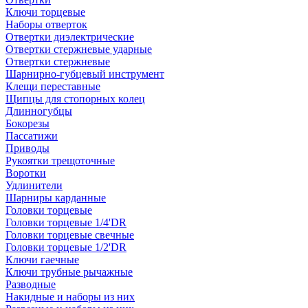
Ключи торцевые
Наборы отверток
Отвертки диэлектрические
Отвертки стержневые ударные
Отвертки стержневые
Шарнирно-губцевый инструмент
Клещи переставные
Щипцы для стопорных колец
Длинногубцы
Бокорезы
Пассатижи
Приводы
Рукоятки трещоточные
Воротки
Удлинители
Шарниры карданные
Головки торцевые
Головки торцевые 1/4'DR
Головки торцевые свечные
Головки торцевые 1/2'DR
Ключи гаечные
Ключи трубные рычажные
Разводные
Накидные и наборы из них