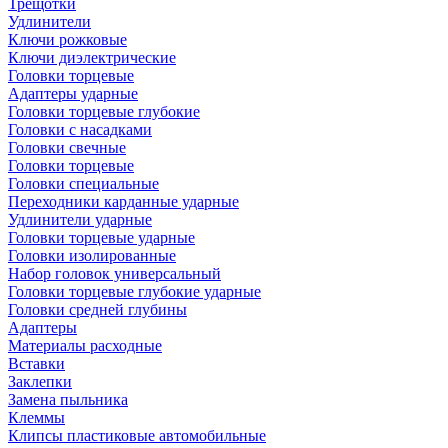
Трещотки
Удлинители
Ключи рожковые
Ключи диэлектрические
Головки торцевые
Адаптеры ударные
Головки торцевые глубокие
Головки с насадками
Головки свечные
Головки торцевые
Головки специальные
Переходники карданные ударные
Удлинители ударные
Головки торцевые ударные
Головки изолированные
Набор головок универсальный
Головки торцевые глубокие ударные
Головки средней глубины
Адаптеры
Материалы расходные
Вставки
Заклепки
Замена пыльника
Клеммы
Клипсы пластиковые автомобильные