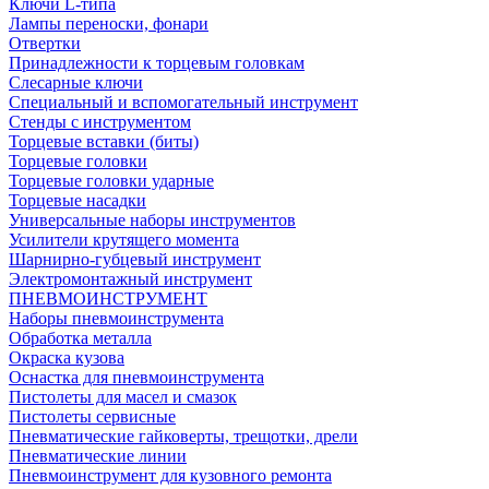
Ключи L-типа
Лампы переноски, фонари
Отвертки
Принадлежности к торцевым головкам
Слесарные ключи
Специальный и вспомогательный инструмент
Стенды с инструментом
Торцевые вставки (биты)
Торцевые головки
Торцевые головки ударные
Торцевые насадки
Универсальные наборы инструментов
Усилители крутящего момента
Шарнирно-губцевый инструмент
Электромонтажный инструмент
ПНЕВМОИНСТРУМЕНТ
Наборы пневмоинструмента
Обработка металла
Окраска кузова
Оснастка для пневмоинструмента
Пистолеты для масел и смазок
Пистолеты сервисные
Пневматические гайковерты, трещотки, дрели
Пневматические линии
Пневмоинструмент для кузовного ремонта