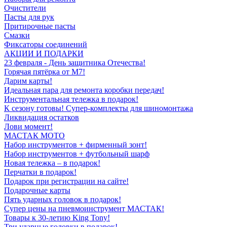
Очистители
Пасты для рук
Притирочные пасты
Смазки
Фиксаторы соединений
АКЦИИ И ПОДАРКИ
23 февраля - День защитника Отечества!
Горячая пятёрка от M7!
Дарим карты!
Идеальная пара для ремонта коробки передач!
Инструментальная тележка в подарок!
К сезону готовы! Супер-комплекты для шиномонтажа
Ликвидация остатков
Лови момент!
МАСТАК МОТО
Набор инструментов + фирменный зонт!
Набор инструментов + футбольный шарф
Новая тележка – в подарок!
Перчатки в подарок!
Подарок при регистрации на сайте!
Подарочные карты
Пять ударных головок в подарок!
Супер цены на пневмоинструмент МАСТАК!
Товары к 30-летию King Tony!
Три ударные головки в подарок!