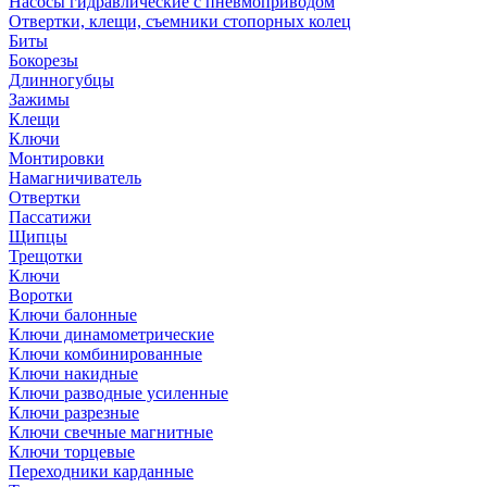
Насосы гидравлические с пневмоприводом
Отвертки, клещи, съемники стопорных колец
Биты
Бокорезы
Длинногубцы
Зажимы
Клещи
Ключи
Монтировки
Намагничиватель
Отвертки
Пассатижи
Щипцы
Трещотки
Ключи
Воротки
Ключи балонные
Ключи динамометрические
Ключи комбинированные
Ключи накидные
Ключи разводные усиленные
Ключи разрезные
Ключи свечные магнитные
Ключи торцевые
Переходники карданные