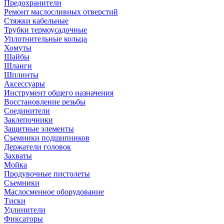
Предохранители
Ремонт маслосливных отверстий
Стяжки кабельные
Трубки термоусадочные
Уплотнительные кольца
Хомуты
Шайбы
Шланги
Шплинты
Аксессуары
Инструмент общего назначения
Восстановление резьбы
Соединители
Заклепочники
Защитные элементы
Съемники подшипников
Держатели головок
Захваты
Мойка
Продувочные пистолеты
Съемники
Маслосменное оборудование
Тиски
Удлинители
Фиксаторы