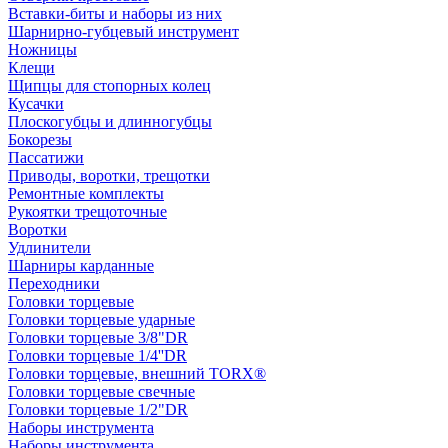
Вставки-биты и наборы из них
Шарнирно-губцевый инструмент
Ножницы
Клещи
Щипцы для стопорных колец
Кусачки
Плоскогубцы и длинногубцы
Бокорезы
Пассатижи
Приводы, воротки, трещотки
Ремонтные комплекты
Рукоятки трещоточные
Воротки
Удлинители
Шарниры карданные
Переходники
Головки торцевые
Головки торцевые ударные
Головки торцевые 3/8"DR
Головки торцевые 1/4''DR
Головки торцевые, внешний TORX®
Головки торцевые свечные
Головки торцевые 1/2"DR
Наборы инструмента
Наборы инструмента