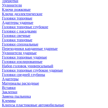
Трещотки
Удлинители
Ключи рожковые
Ключи диэлектрические
Головки торцевые
Адаптеры ударные
Головки торцевые глубокие
Головки с насадками
Головки свечные
Головки торцевые
Головки специальные
Переходники карданные ударные
Удлинители ударные
Головки торцевые ударные
Головки изолированные
Набор головок универсальный
Головки торцевые глубокие ударные
Головки средней глубины
Адаптеры
Материалы расходные
Вставки
Заклепки
Замена пыльника
Клеммы
Клипсы пластиковые автомобильные