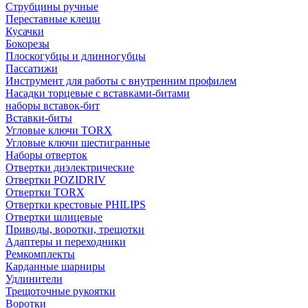
Струбцины ручные
Переставные клещи
Кусачки
Бокорезы
Плоскогубцы и длинногубцы
Пассатижи
Инструмент для работы с внутренним профилем
Насадки торцевые с вставками-битами
наборы вставок-бит
Вставки-биты
Угловые ключи TORX
Угловые ключи шестигранные
Наборы отверток
Отвертки диэлектрические
Отвертки POZIDRIV
Отвертки TORX
Отвертки крестовые PHILIPS
Отвертки шлицевые
Приводы, воротки, трещотки
Адаптеры и переходники
Ремкомплекты
Карданные шарниры
Удлинители
Трещоточные рукоятки
Воротки