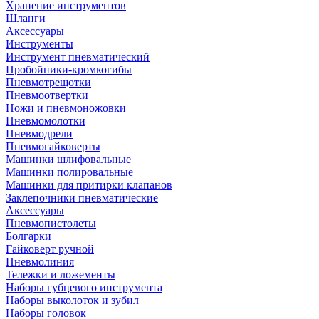
Хранение инструментов
Шланги
Аксессуары
Инструменты
Инструмент пневматический
Пробойники-кромкогибы
Пневмотрещотки
Пневмоотвертки
Ножи и пневмоножовки
Пневмомолотки
Пневмодрели
Пневмогайковерты
Машинки шлифовальные
Машинки полировальные
Машинки для притирки клапанов
Заклепочники пневматические
Аксессуары
Пневмопистолеты
Болгарки
Гайковерт ручной
Пневмолиния
Тележки и ложементы
Наборы губцевого инструмента
Наборы выколоток и зубил
Наборы головок