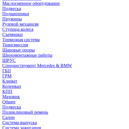
Маслосменное оборудование
Подвеска
Подшипники
Пружины
Рулевой механизм
Ступица колеса
Съемники
Тормозная система
Трансмиссия
Шаровые опоры
Шиномонтажные работы
ШРУС
Специнструмент Mercedes & BMW
ГБЦ
ГРМ
Климат
Коленвал
КПП
Маховик
Общее
Подвеска
Поликлиновый ремень
Салон
Система выпуска
Система зажигания