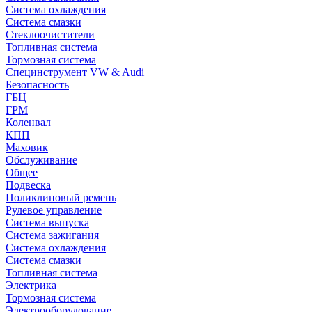
Система охлаждения
Система смазки
Стеклоочистители
Топливная система
Тормозная система
Специнструмент VW & Audi
Безопасность
ГБЦ
ГРМ
Коленвал
КПП
Маховик
Обслуживание
Общее
Подвеска
Поликлиновый ремень
Рулевое управление
Система выпуска
Система зажигания
Система охлаждения
Система смазки
Топливная система
Электрика
Тормозная система
Электрооборудование