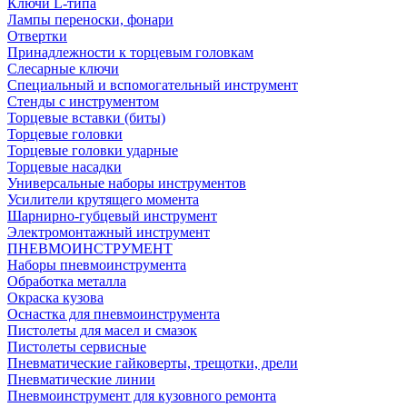
Ключи L-типа
Лампы переноски, фонари
Отвертки
Принадлежности к торцевым головкам
Слесарные ключи
Специальный и вспомогательный инструмент
Стенды с инструментом
Торцевые вставки (биты)
Торцевые головки
Торцевые головки ударные
Торцевые насадки
Универсальные наборы инструментов
Усилители крутящего момента
Шарнирно-губцевый инструмент
Электромонтажный инструмент
ПНЕВМОИНСТРУМЕНТ
Наборы пневмоинструмента
Обработка металла
Окраска кузова
Оснастка для пневмоинструмента
Пистолеты для масел и смазок
Пистолеты сервисные
Пневматические гайковерты, трещотки, дрели
Пневматические линии
Пневмоинструмент для кузовного ремонта