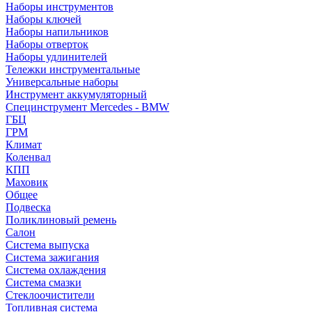
Наборы инструментов
Наборы ключей
Наборы напильников
Наборы отверток
Наборы удлинителей
Тележки инструментальные
Универсальные наборы
Инструмент аккумуляторный
Специнструмент Mercedes - BMW
ГБЦ
ГРМ
Климат
Коленвал
КПП
Маховик
Общее
Подвеска
Поликлиновый ремень
Салон
Система выпуска
Система зажигания
Система охлаждения
Система смазки
Стеклоочистители
Топливная система