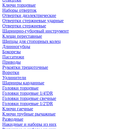
Ключи торцевые
Наборы отверток
Отвертки диэлектрические
Отвертки стержневые ударные
Отвертки стержневые
Шарнирно-губцевый инструмент
Клещи переставные
Щипцы для стопорных колец
Длинногубцы
Бокорезы
Пассатижи
Приводы
Рукоятки трещоточные
Воротки
Удлинители
Шарниры карданные
Головки торцевые
Головки торцевые 1/4'DR
Головки торцевые свечные
Головки торцевые 1/2'DR
Ключи гаечные
Ключи трубные рычажные
Разводные
Накидные и наборы из них