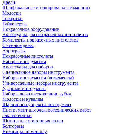
Дрели
Шлифовальные и полировальные машины
Молотки
Трещотки
Гайковерты
Покрасочное оборудование
Аксессуары для покрасочных пистолетов
Комплекты покрасочных пистолетов
Сменные дюзы
Аэрографы
Покрасочные пистолеты
Наборы инструмента
Аксессуары для наборов
Специальные наборы инструмента
Наборы инструмента (ложементы)
Универсальные наборы инструмента
Ударный инструмент
Наборы выколоток,кернов, зубил
Молотки и кувалды
Шарнирно-губцевый инструмент
Инструмент для электротехнических работ
Заклепочники
Щипцы для стопорных колец
Болторезы
Ножницы по металлу