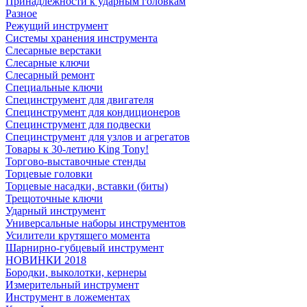
Принадлежности к ударным головкам
Разное
Режущий инструмент
Системы хранения инструмента
Слесарные верстаки
Слесарные ключи
Слесарный ремонт
Специальные ключи
Специнструмент для двигателя
Специнструмент для кондиционеров
Специнструмент для подвески
Специнструмент для узлов и агрегатов
Товары к 30-летию King Tony!
Торгово-выставочные стенды
Торцевые головки
Торцевые насадки, вставки (биты)
Трещоточные ключи
Ударный инструмент
Универсальные наборы инструментов
Усилители крутящего момента
Шарнирно-губцевый инструмент
НОВИНКИ 2018
Бородки, выколотки, кернеры
Измерительный инструмент
Инструмент в ложементах