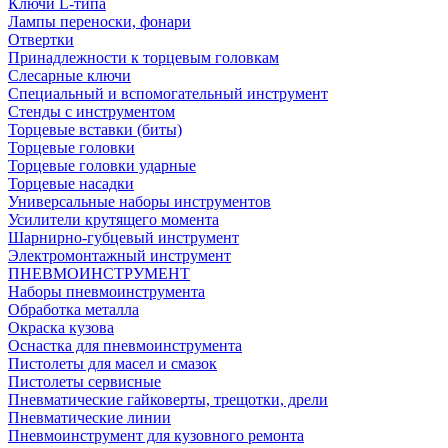
Ключи L-типа
Лампы переноски, фонари
Отвертки
Принадлежности к торцевым головкам
Слесарные ключи
Специальный и вспомогательный инструмент
Стенды с инструментом
Торцевые вставки (биты)
Торцевые головки
Торцевые головки ударные
Торцевые насадки
Универсальные наборы инструментов
Усилители крутящего момента
Шарнирно-губцевый инструмент
Электромонтажный инструмент
ПНЕВМОИНСТРУМЕНТ
Наборы пневмоинструмента
Обработка металла
Окраска кузова
Оснастка для пневмоинструмента
Пистолеты для масел и смазок
Пистолеты сервисные
Пневматические гайковерты, трещотки, дрели
Пневматические линии
Пневмоинструмент для кузовного ремонта