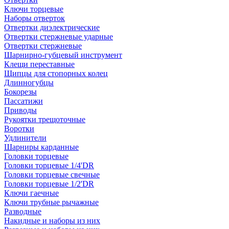
Ключи торцевые
Наборы отверток
Отвертки диэлектрические
Отвертки стержневые ударные
Отвертки стержневые
Шарнирно-губцевый инструмент
Клещи переставные
Щипцы для стопорных колец
Длинногубцы
Бокорезы
Пассатижи
Приводы
Рукоятки трещоточные
Воротки
Удлинители
Шарниры карданные
Головки торцевые
Головки торцевые 1/4'DR
Головки торцевые свечные
Головки торцевые 1/2'DR
Ключи гаечные
Ключи трубные рычажные
Разводные
Накидные и наборы из них