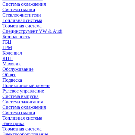
Система охлаждения
Система смазки
Стеклоочистители
Топливная система
Тормозная система
Специнструмент VW & Audi
Безопасность
ГБЦ
ГРМ
Коленвал
КПП
Маховик
Обслуживание
Общее
Подвеска
Поликлиновый ремень
Рулевое управление
Система выпуска
Система зажигания
Система охлаждения
Система смазки
Топливная система
Электрика
Тормозная система
Электрооборудование