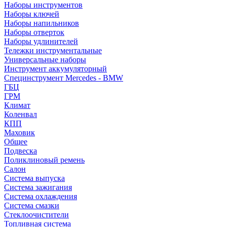
Наборы инструментов
Наборы ключей
Наборы напильников
Наборы отверток
Наборы удлинителей
Тележки инструментальные
Универсальные наборы
Инструмент аккумуляторный
Специнструмент Mercedes - BMW
ГБЦ
ГРМ
Климат
Коленвал
КПП
Маховик
Общее
Подвеска
Поликлиновый ремень
Салон
Система выпуска
Система зажигания
Система охлаждения
Система смазки
Стеклоочистители
Топливная система