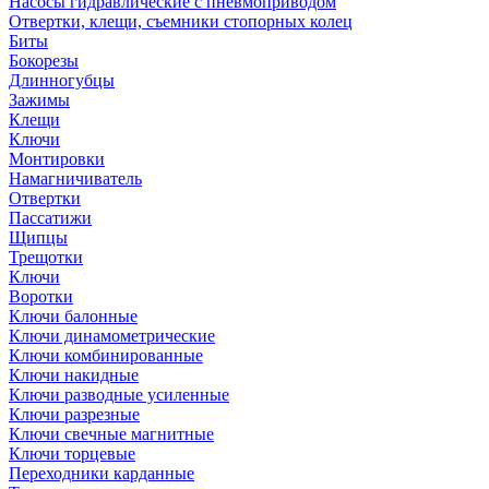
Насосы гидравлические с пневмоприводом
Отвертки, клещи, съемники стопорных колец
Биты
Бокорезы
Длинногубцы
Зажимы
Клещи
Ключи
Монтировки
Намагничиватель
Отвертки
Пассатижи
Щипцы
Трещотки
Ключи
Воротки
Ключи балонные
Ключи динамометрические
Ключи комбинированные
Ключи накидные
Ключи разводные усиленные
Ключи разрезные
Ключи свечные магнитные
Ключи торцевые
Переходники карданные