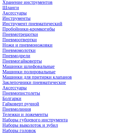
Хранение инструментов
Шланги
Аксессуары
Инструменты
Инструмент пневматический
Пробойники-кромкогибы
Пневмотрещотки
Пневмоотвертки
Ножи и пневмоножовки
Пневмомолотки
Пневмодрели
Пневмогайковерты
Машинки шлифовальные
Машинки полировальные
Машинки для притирки клапанов
Заклепочники пневматические
Аксессуары
Пневмопистолеты
Болгарки
Гайковерт ручной
Пневмолиния
Тележки и ложементы
Наборы губцевого инструмента
Наборы выколоток и зубил
Наборы головок