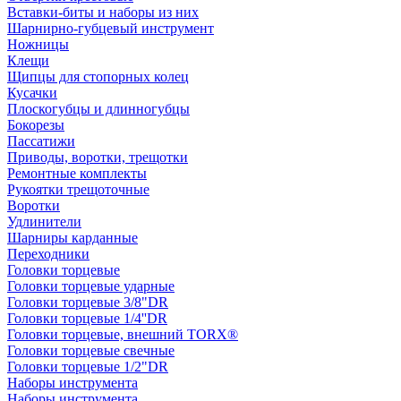
Вставки-биты и наборы из них
Шарнирно-губцевый инструмент
Ножницы
Клещи
Щипцы для стопорных колец
Кусачки
Плоскогубцы и длинногубцы
Бокорезы
Пассатижи
Приводы, воротки, трещотки
Ремонтные комплекты
Рукоятки трещоточные
Воротки
Удлинители
Шарниры карданные
Переходники
Головки торцевые
Головки торцевые ударные
Головки торцевые 3/8"DR
Головки торцевые 1/4''DR
Головки торцевые, внешний TORX®
Головки торцевые свечные
Головки торцевые 1/2"DR
Наборы инструмента
Наборы инструмента