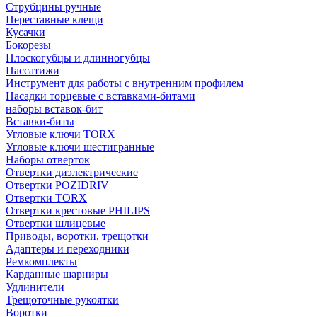
Струбцины ручные
Переставные клещи
Кусачки
Бокорезы
Плоскогубцы и длинногубцы
Пассатижи
Инструмент для работы с внутренним профилем
Насадки торцевые с вставками-битами
наборы вставок-бит
Вставки-биты
Угловые ключи TORX
Угловые ключи шестигранные
Наборы отверток
Отвертки диэлектрические
Отвертки POZIDRIV
Отвертки TORX
Отвертки крестовые PHILIPS
Отвертки шлицевые
Приводы, воротки, трещотки
Адаптеры и переходники
Ремкомплекты
Карданные шарниры
Удлинители
Трещоточные рукоятки
Воротки