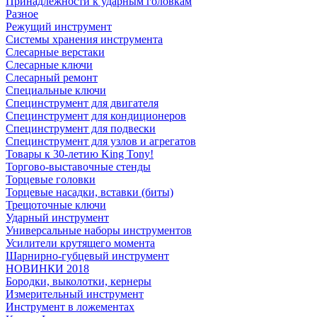
Принадлежности к ударным головкам
Разное
Режущий инструмент
Системы хранения инструмента
Слесарные верстаки
Слесарные ключи
Слесарный ремонт
Специальные ключи
Специнструмент для двигателя
Специнструмент для кондиционеров
Специнструмент для подвески
Специнструмент для узлов и агрегатов
Товары к 30-летию King Tony!
Торгово-выставочные стенды
Торцевые головки
Торцевые насадки, вставки (биты)
Трещоточные ключи
Ударный инструмент
Универсальные наборы инструментов
Усилители крутящего момента
Шарнирно-губцевый инструмент
НОВИНКИ 2018
Бородки, выколотки, кернеры
Измерительный инструмент
Инструмент в ложементах