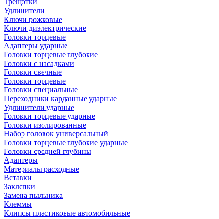
Трещотки
Удлинители
Ключи рожковые
Ключи диэлектрические
Головки торцевые
Адаптеры ударные
Головки торцевые глубокие
Головки с насадками
Головки свечные
Головки торцевые
Головки специальные
Переходники карданные ударные
Удлинители ударные
Головки торцевые ударные
Головки изолированные
Набор головок универсальный
Головки торцевые глубокие ударные
Головки средней глубины
Адаптеры
Материалы расходные
Вставки
Заклепки
Замена пыльника
Клеммы
Клипсы пластиковые автомобильные