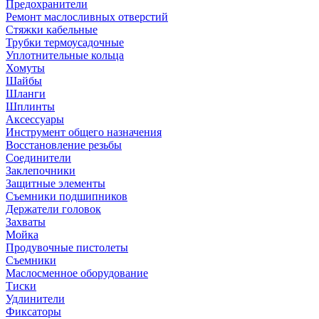
Предохранители
Ремонт маслосливных отверстий
Стяжки кабельные
Трубки термоусадочные
Уплотнительные кольца
Хомуты
Шайбы
Шланги
Шплинты
Аксессуары
Инструмент общего назначения
Восстановление резьбы
Соединители
Заклепочники
Защитные элементы
Съемники подшипников
Держатели головок
Захваты
Мойка
Продувочные пистолеты
Съемники
Маслосменное оборудование
Тиски
Удлинители
Фиксаторы