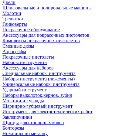
Дрели
Шлифовальные и полировальные машины
Молотки
Трещотки
Гайковерты
Покрасочное оборудование
Аксессуары для покрасочных пистолетов
Комплекты покрасочных пистолетов
Сменные дюзы
Аэрографы
Покрасочные пистолеты
Наборы инструмента
Аксессуары для наборов
Специальные наборы инструмента
Наборы инструмента (ложементы)
Универсальные наборы инструмента
Ударный инструмент
Наборы выколоток,кернов, зубил
Молотки и кувалды
Шарнирно-губцевый инструмент
Инструмент для электротехнических работ
Заклепочники
Щипцы для стопорных колец
Болторезы
Ножницы по металлу