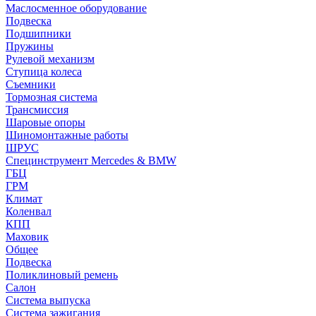
Маслосменное оборудование
Подвеска
Подшипники
Пружины
Рулевой механизм
Ступица колеса
Съемники
Тормозная система
Трансмиссия
Шаровые опоры
Шиномонтажные работы
ШРУС
Специнструмент Mercedes & BMW
ГБЦ
ГРМ
Климат
Коленвал
КПП
Маховик
Общее
Подвеска
Поликлиновый ремень
Салон
Система выпуска
Система зажигания