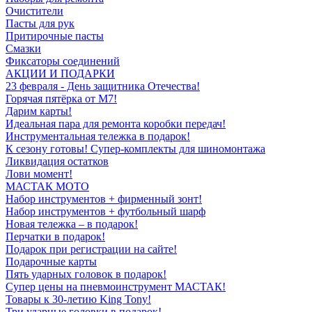
Очистители
Пасты для рук
Притирочные пасты
Смазки
Фиксаторы соединений
АКЦИИ И ПОДАРКИ
23 февраля - День защитника Отечества!
Горячая пятёрка от M7!
Дарим карты!
Идеальная пара для ремонта коробки передач!
Инструментальная тележка в подарок!
К сезону готовы! Супер-комплекты для шиномонтажа
Ликвидация остатков
Лови момент!
МАСТАК МОТО
Набор инструментов + фирменный зонт!
Набор инструментов + футбольный шарф
Новая тележка – в подарок!
Перчатки в подарок!
Подарок при регистрации на сайте!
Подарочные карты
Пять ударных головок в подарок!
Супер цены на пневмоинструмент МАСТАК!
Товары к 30-летию King Tony!
Три ударные головки в подарок!