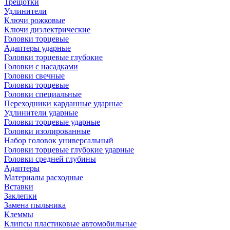
Трещотки
Удлинители
Ключи рожковые
Ключи диэлектрические
Головки торцевые
Адаптеры ударные
Головки торцевые глубокие
Головки с насадками
Головки свечные
Головки торцевые
Головки специальные
Переходники карданные ударные
Удлинители ударные
Головки торцевые ударные
Головки изолированные
Набор головок универсальный
Головки торцевые глубокие ударные
Головки средней глубины
Адаптеры
Материалы расходные
Вставки
Заклепки
Замена пыльника
Клеммы
Клипсы пластиковые автомобильные