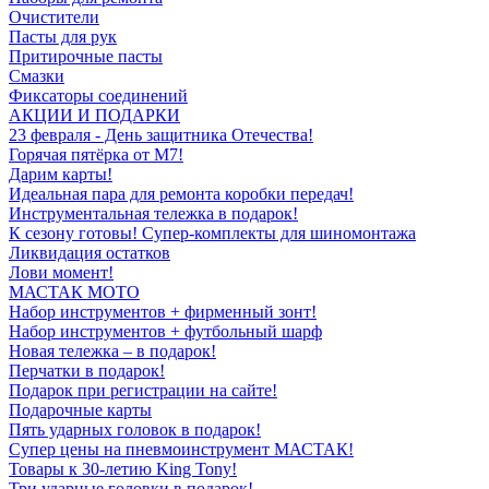
Очистители
Пасты для рук
Притирочные пасты
Смазки
Фиксаторы соединений
АКЦИИ И ПОДАРКИ
23 февраля - День защитника Отечества!
Горячая пятёрка от M7!
Дарим карты!
Идеальная пара для ремонта коробки передач!
Инструментальная тележка в подарок!
К сезону готовы! Супер-комплекты для шиномонтажа
Ликвидация остатков
Лови момент!
МАСТАК МОТО
Набор инструментов + фирменный зонт!
Набор инструментов + футбольный шарф
Новая тележка – в подарок!
Перчатки в подарок!
Подарок при регистрации на сайте!
Подарочные карты
Пять ударных головок в подарок!
Супер цены на пневмоинструмент МАСТАК!
Товары к 30-летию King Tony!
Три ударные головки в подарок!