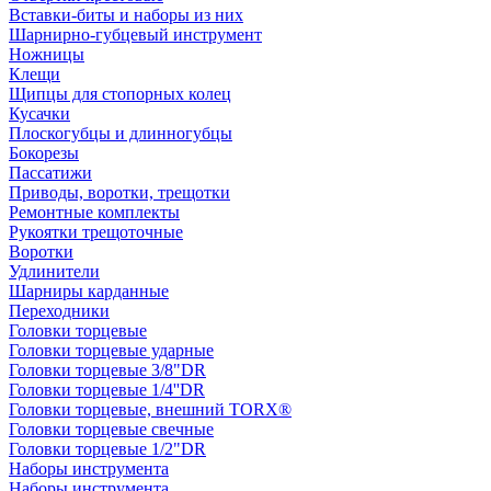
Вставки-биты и наборы из них
Шарнирно-губцевый инструмент
Ножницы
Клещи
Щипцы для стопорных колец
Кусачки
Плоскогубцы и длинногубцы
Бокорезы
Пассатижи
Приводы, воротки, трещотки
Ремонтные комплекты
Рукоятки трещоточные
Воротки
Удлинители
Шарниры карданные
Переходники
Головки торцевые
Головки торцевые ударные
Головки торцевые 3/8"DR
Головки торцевые 1/4''DR
Головки торцевые, внешний TORX®
Головки торцевые свечные
Головки торцевые 1/2"DR
Наборы инструмента
Наборы инструмента