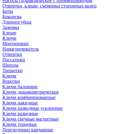
Насосы гидравлические с пневмоприводом
Отвертки, клещи, съемники стопорных колец
Биты
Бокорезы
Длинногубцы
Зажимы
Клещи
Ключи
Монтировки
Намагничиватель
Отвертки
Пассатижи
Щипцы
Трещотки
Ключи
Воротки
Ключи балонные
Ключи динамометрические
Ключи комбинированные
Ключи накидные
Ключи разводные усиленные
Ключи разрезные
Ключи свечные магнитные
Ключи торцевые
Переходники карданные