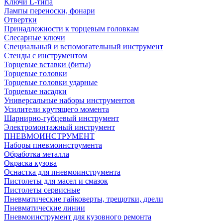
Ключи L-типа
Лампы переноски, фонари
Отвертки
Принадлежности к торцевым головкам
Слесарные ключи
Специальный и вспомогательный инструмент
Стенды с инструментом
Торцевые вставки (биты)
Торцевые головки
Торцевые головки ударные
Торцевые насадки
Универсальные наборы инструментов
Усилители крутящего момента
Шарнирно-губцевый инструмент
Электромонтажный инструмент
ПНЕВМОИНСТРУМЕНТ
Наборы пневмоинструмента
Обработка металла
Окраска кузова
Оснастка для пневмоинструмента
Пистолеты для масел и смазок
Пистолеты сервисные
Пневматические гайковерты, трещотки, дрели
Пневматические линии
Пневмоинструмент для кузовного ремонта