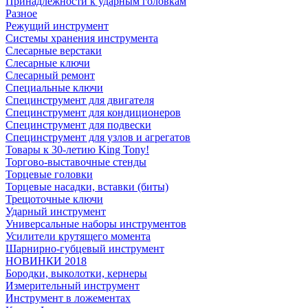
Принадлежности к ударным головкам
Разное
Режущий инструмент
Системы хранения инструмента
Слесарные верстаки
Слесарные ключи
Слесарный ремонт
Специальные ключи
Специнструмент для двигателя
Специнструмент для кондиционеров
Специнструмент для подвески
Специнструмент для узлов и агрегатов
Товары к 30-летию King Tony!
Торгово-выставочные стенды
Торцевые головки
Торцевые насадки, вставки (биты)
Трещоточные ключи
Ударный инструмент
Универсальные наборы инструментов
Усилители крутящего момента
Шарнирно-губцевый инструмент
НОВИНКИ 2018
Бородки, выколотки, кернеры
Измерительный инструмент
Инструмент в ложементах