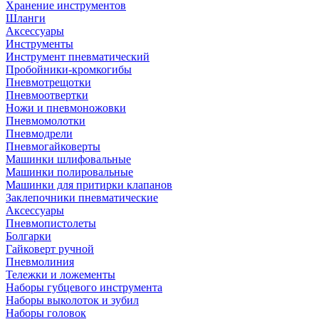
Хранение инструментов
Шланги
Аксессуары
Инструменты
Инструмент пневматический
Пробойники-кромкогибы
Пневмотрещотки
Пневмоотвертки
Ножи и пневмоножовки
Пневмомолотки
Пневмодрели
Пневмогайковерты
Машинки шлифовальные
Машинки полировальные
Машинки для притирки клапанов
Заклепочники пневматические
Аксессуары
Пневмопистолеты
Болгарки
Гайковерт ручной
Пневмолиния
Тележки и ложементы
Наборы губцевого инструмента
Наборы выколоток и зубил
Наборы головок