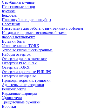
Струбцины ручные
Переставные клещи
Кусачки
Бокорезы
Плоскогубцы и длинногубцы
Пассатижи
Инструмент для работы с внутренним профилем
Насадки торцевые с вставками-битами
наборы вставок-бит
Вставки-биты
Угловые ключи TORX
Угловые ключи шестигранные
Наборы отверток
Отвертки диэлектрические
Отвертки POZIDRIV
Отвертки TORX
Отвертки крестовые PHILIPS
Отвертки шлицевые
Приводы, воротки, трещотки
Адаптеры и переходники
Ремкомплекты
Карданные шарниры
Удлинители
Трещоточные рукоятки
Воротки