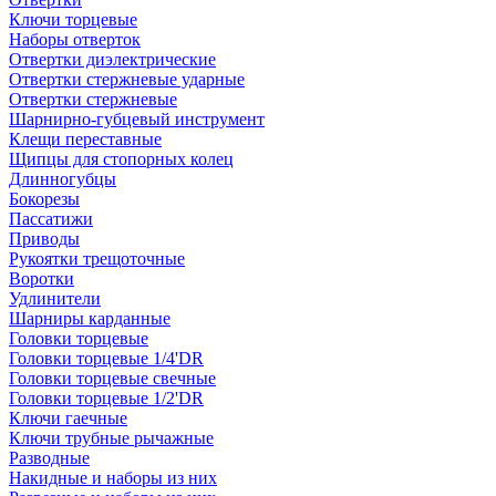
Ключи торцевые
Наборы отверток
Отвертки диэлектрические
Отвертки стержневые ударные
Отвертки стержневые
Шарнирно-губцевый инструмент
Клещи переставные
Щипцы для стопорных колец
Длинногубцы
Бокорезы
Пассатижи
Приводы
Рукоятки трещоточные
Воротки
Удлинители
Шарниры карданные
Головки торцевые
Головки торцевые 1/4'DR
Головки торцевые свечные
Головки торцевые 1/2'DR
Ключи гаечные
Ключи трубные рычажные
Разводные
Накидные и наборы из них