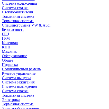
Система охлаждения
Система смазки
Стеклоочистители
Топливная система
Тормозная система
Специнструмент VW & Audi
Безопасность
ГБЦ
ГРМ
Коленвал
КПП
Маховик
Обслуживание
Общее
Подвеска
Поликлиновый ремень
Рулевое управление
Система выпуска
Система зажигания
Система охлаждения
Система смазки
Топливная система
Электрика
Тормозная система
Электрооборудование