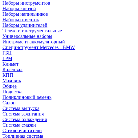
Наборы инструментов
Наборы ключей
Наборы напильников
Наборы отверток
Наборы удлинителей
Тележки инструментальные
Универсальные наборы
Инструмент аккумуляторный
Специнструмент Mercedes - BMW
ГБЦ
ГРМ
Климат
Коленвал
КПП
Маховик
Общее
Подвеска
Поликлиновый ремень
Салон
Система выпуска
Система зажигания
Система охлаждения
Система смазки
Стеклоочистители
Топливная система