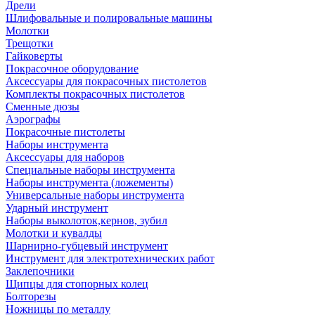
Дрели
Шлифовальные и полировальные машины
Молотки
Трещотки
Гайковерты
Покрасочное оборудование
Аксессуары для покрасочных пистолетов
Комплекты покрасочных пистолетов
Сменные дюзы
Аэрографы
Покрасочные пистолеты
Наборы инструмента
Аксессуары для наборов
Специальные наборы инструмента
Наборы инструмента (ложементы)
Универсальные наборы инструмента
Ударный инструмент
Наборы выколоток,кернов, зубил
Молотки и кувалды
Шарнирно-губцевый инструмент
Инструмент для электротехнических работ
Заклепочники
Щипцы для стопорных колец
Болторезы
Ножницы по металлу