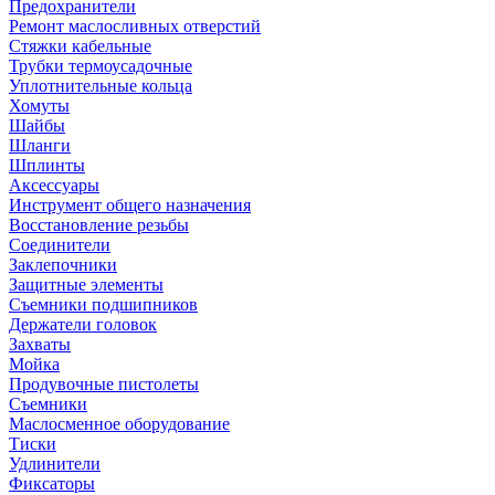
Предохранители
Ремонт маслосливных отверстий
Стяжки кабельные
Трубки термоусадочные
Уплотнительные кольца
Хомуты
Шайбы
Шланги
Шплинты
Аксессуары
Инструмент общего назначения
Восстановление резьбы
Соединители
Заклепочники
Защитные элементы
Съемники подшипников
Держатели головок
Захваты
Мойка
Продувочные пистолеты
Съемники
Маслосменное оборудование
Тиски
Удлинители
Фиксаторы