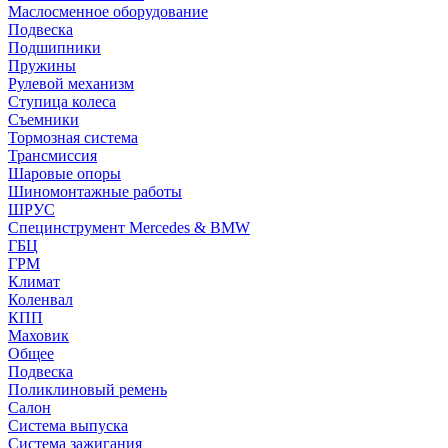
Маслосменное оборудование
Подвеска
Подшипники
Пружины
Рулевой механизм
Ступица колеса
Съемники
Тормозная система
Трансмиссия
Шаровые опоры
Шиномонтажные работы
ШРУС
Специнструмент Mercedes & BMW
ГБЦ
ГРМ
Климат
Коленвал
КПП
Маховик
Общее
Подвеска
Поликлиновый ремень
Салон
Система выпуска
Система зажигания