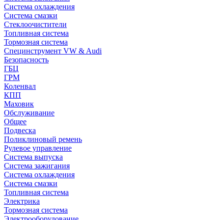
Система охлаждения
Система смазки
Стеклоочистители
Топливная система
Тормозная система
Специнструмент VW & Audi
Безопасность
ГБЦ
ГРМ
Коленвал
КПП
Маховик
Обслуживание
Общее
Подвеска
Поликлиновый ремень
Рулевое управление
Система выпуска
Система зажигания
Система охлаждения
Система смазки
Топливная система
Электрика
Тормозная система
Электрооборудование