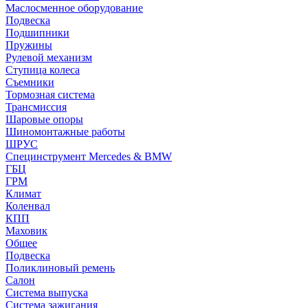
Маслосменное оборудование
Подвеска
Подшипники
Пружины
Рулевой механизм
Ступица колеса
Съемники
Тормозная система
Трансмиссия
Шаровые опоры
Шиномонтажные работы
ШРУС
Специнструмент Mercedes & BMW
ГБЦ
ГРМ
Климат
Коленвал
КПП
Маховик
Общее
Подвеска
Поликлиновый ремень
Салон
Система выпуска
Система зажигания