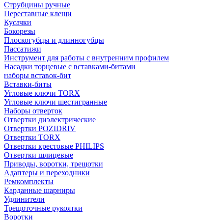
Струбцины ручные
Переставные клещи
Кусачки
Бокорезы
Плоскогубцы и длинногубцы
Пассатижи
Инструмент для работы с внутренним профилем
Насадки торцевые с вставками-битами
наборы вставок-бит
Вставки-биты
Угловые ключи TORX
Угловые ключи шестигранные
Наборы отверток
Отвертки диэлектрические
Отвертки POZIDRIV
Отвертки TORX
Отвертки крестовые PHILIPS
Отвертки шлицевые
Приводы, воротки, трещотки
Адаптеры и переходники
Ремкомплекты
Карданные шарниры
Удлинители
Трещоточные рукоятки
Воротки