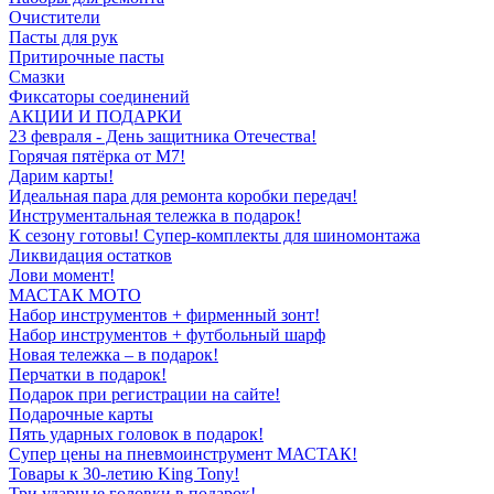
Очистители
Пасты для рук
Притирочные пасты
Смазки
Фиксаторы соединений
АКЦИИ И ПОДАРКИ
23 февраля - День защитника Отечества!
Горячая пятёрка от M7!
Дарим карты!
Идеальная пара для ремонта коробки передач!
Инструментальная тележка в подарок!
К сезону готовы! Супер-комплекты для шиномонтажа
Ликвидация остатков
Лови момент!
МАСТАК МОТО
Набор инструментов + фирменный зонт!
Набор инструментов + футбольный шарф
Новая тележка – в подарок!
Перчатки в подарок!
Подарок при регистрации на сайте!
Подарочные карты
Пять ударных головок в подарок!
Супер цены на пневмоинструмент МАСТАК!
Товары к 30-летию King Tony!
Три ударные головки в подарок!