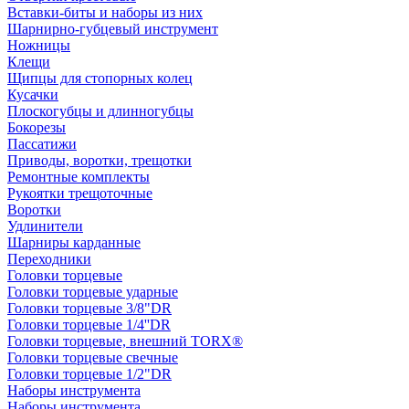
Вставки-биты и наборы из них
Шарнирно-губцевый инструмент
Ножницы
Клещи
Щипцы для стопорных колец
Кусачки
Плоскогубцы и длинногубцы
Бокорезы
Пассатижи
Приводы, воротки, трещотки
Ремонтные комплекты
Рукоятки трещоточные
Воротки
Удлинители
Шарниры карданные
Переходники
Головки торцевые
Головки торцевые ударные
Головки торцевые 3/8"DR
Головки торцевые 1/4''DR
Головки торцевые, внешний TORX®
Головки торцевые свечные
Головки торцевые 1/2"DR
Наборы инструмента
Наборы инструмента