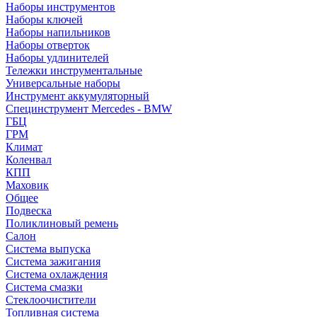
Наборы инструментов
Наборы ключей
Наборы напильников
Наборы отверток
Наборы удлинителей
Тележки инструментальные
Универсальные наборы
Инструмент аккумуляторный
Специнструмент Mercedes - BMW
ГБЦ
ГРМ
Климат
Коленвал
КПП
Маховик
Общее
Подвеска
Поликлиновый ремень
Салон
Система выпуска
Система зажигания
Система охлаждения
Система смазки
Стеклоочистители
Топливная система