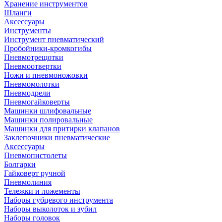
Хранение инструментов
Шланги
Аксессуары
Инструменты
Инструмент пневматический
Пробойники-кромкогибы
Пневмотрещотки
Пневмоотвертки
Ножи и пневмоножовки
Пневмомолотки
Пневмодрели
Пневмогайковерты
Машинки шлифовальные
Машинки полировальные
Машинки для притирки клапанов
Заклепочники пневматические
Аксессуары
Пневмопистолеты
Болгарки
Гайковерт ручной
Пневмолиния
Тележки и ложементы
Наборы губцевого инструмента
Наборы выколоток и зубил
Наборы головок