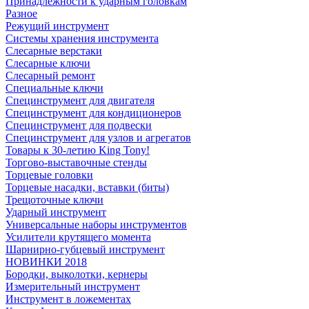
Принадлежности к ударным головкам
Разное
Режущий инструмент
Системы хранения инструмента
Слесарные верстаки
Слесарные ключи
Слесарный ремонт
Специальные ключи
Специнструмент для двигателя
Специнструмент для кондиционеров
Специнструмент для подвески
Специнструмент для узлов и агрегатов
Товары к 30-летию King Tony!
Торгово-выставочные стенды
Торцевые головки
Торцевые насадки, вставки (биты)
Трещоточные ключи
Ударный инструмент
Универсальные наборы инструментов
Усилители крутящего момента
Шарнирно-губцевый инструмент
НОВИНКИ 2018
Бородки, выколотки, кернеры
Измерительный инструмент
Инструмент в ложементах