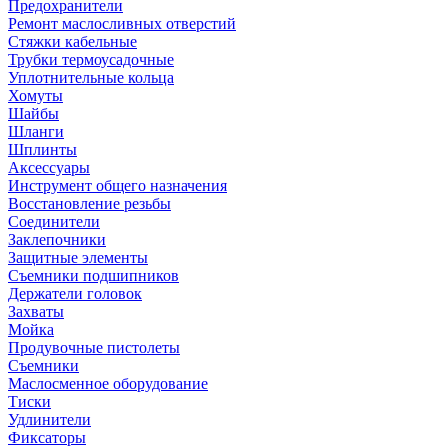
Предохранители
Ремонт маслосливных отверстий
Стяжки кабельные
Трубки термоусадочные
Уплотнительные кольца
Хомуты
Шайбы
Шланги
Шплинты
Аксессуары
Инструмент общего назначения
Восстановление резьбы
Соединители
Заклепочники
Защитные элементы
Съемники подшипников
Держатели головок
Захваты
Мойка
Продувочные пистолеты
Съемники
Маслосменное оборудование
Тиски
Удлинители
Фиксаторы