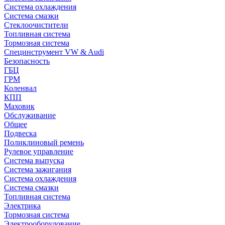
Система охлаждения
Система смазки
Стеклоочистители
Топливная система
Тормозная система
Специнструмент VW & Audi
Безопасность
ГБЦ
ГРМ
Коленвал
КПП
Маховик
Обслуживание
Общее
Подвеска
Поликлиновый ремень
Рулевое управление
Система выпуска
Система зажигания
Система охлаждения
Система смазки
Топливная система
Электрика
Тормозная система
Электрооборудование