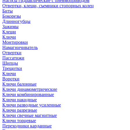
Насосы гидравлические с пневмоприводом
Отвертки, клещи, съемники стопорных колец
Биты
Бокорезы
Длинногубцы
Зажимы
Клещи
Ключи
Монтировки
Намагничиватель
Отвертки
Пассатижи
Щипцы
Трещотки
Ключи
Воротки
Ключи балонные
Ключи динамометрические
Ключи комбинированные
Ключи накидные
Ключи разводные усиленные
Ключи разрезные
Ключи свечные магнитные
Ключи торцевые
Переходники карданные