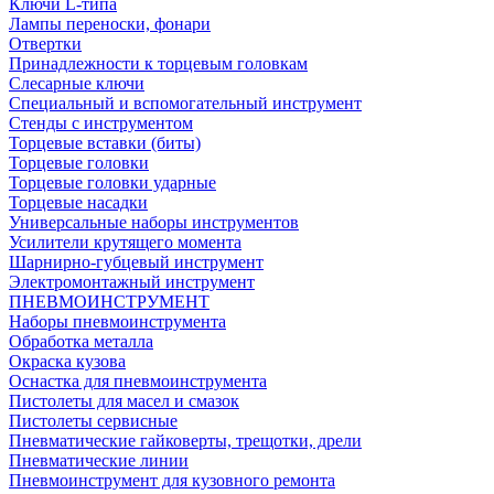
Ключи L-типа
Лампы переноски, фонари
Отвертки
Принадлежности к торцевым головкам
Слесарные ключи
Специальный и вспомогательный инструмент
Стенды с инструментом
Торцевые вставки (биты)
Торцевые головки
Торцевые головки ударные
Торцевые насадки
Универсальные наборы инструментов
Усилители крутящего момента
Шарнирно-губцевый инструмент
Электромонтажный инструмент
ПНЕВМОИНСТРУМЕНТ
Наборы пневмоинструмента
Обработка металла
Окраска кузова
Оснастка для пневмоинструмента
Пистолеты для масел и смазок
Пистолеты сервисные
Пневматические гайковерты, трещотки, дрели
Пневматические линии
Пневмоинструмент для кузовного ремонта