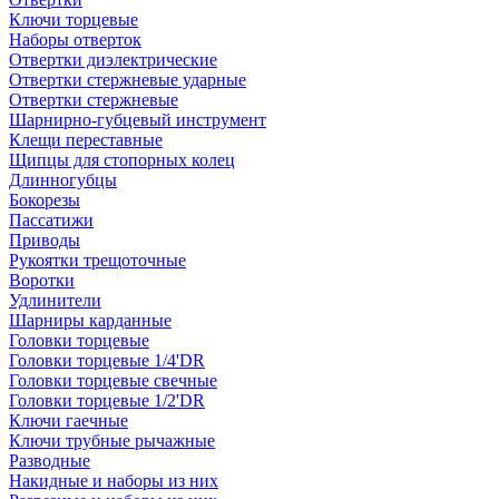
Ключи торцевые
Наборы отверток
Отвертки диэлектрические
Отвертки стержневые ударные
Отвертки стержневые
Шарнирно-губцевый инструмент
Клещи переставные
Щипцы для стопорных колец
Длинногубцы
Бокорезы
Пассатижи
Приводы
Рукоятки трещоточные
Воротки
Удлинители
Шарниры карданные
Головки торцевые
Головки торцевые 1/4'DR
Головки торцевые свечные
Головки торцевые 1/2'DR
Ключи гаечные
Ключи трубные рычажные
Разводные
Накидные и наборы из них