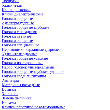
Трещотки
Удлинители
Ключи рожковые
Ключи диэлектрические
Головки торцевые
Адаптеры ударные
Головки торцевые глубокие
Головки с насадками
Головки свечные
Головки торцевые
Головки специальные
Переходники карданные ударные
Удлинители ударные
Головки торцевые ударные
Головки изолированные
Набор головок универсальный
Головки торцевые глубокие ударные
Головки средней глубины
Адаптеры
Материалы расходные
Вставки
Заклепки
Замена пыльника
Клеммы
Клипсы пластиковые автомобильные