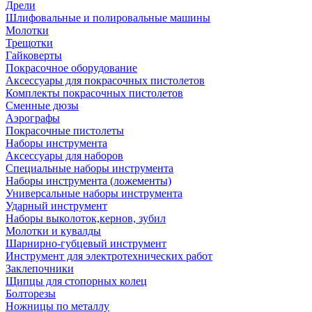
Дрели
Шлифовальные и полировальные машины
Молотки
Трещотки
Гайковерты
Покрасочное оборудование
Аксессуары для покрасочных пистолетов
Комплекты покрасочных пистолетов
Сменные дюзы
Аэрографы
Покрасочные пистолеты
Наборы инструмента
Аксессуары для наборов
Специальные наборы инструмента
Наборы инструмента (ложементы)
Универсальные наборы инструмента
Ударный инструмент
Наборы выколоток,кернов, зубил
Молотки и кувалды
Шарнирно-губцевый инструмент
Инструмент для электротехнических работ
Заклепочники
Щипцы для стопорных колец
Болторезы
Ножницы по металлу