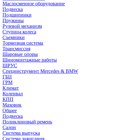
Маслосменное оборудование
Подвеска
Подшипники
Пружины
Рулевой механизм
Ступица колеса
Съемники
Тормозная система
Трансмиссия
Шаровые опоры
Шиномонтажные работы
ШРУС
Специнструмент Mercedes & BMW
ГБЦ
ГРМ
Климат
Коленвал
КПП
Маховик
Общее
Подвеска
Поликлиновый ремень
Салон
Система выпуска
Система зажигания