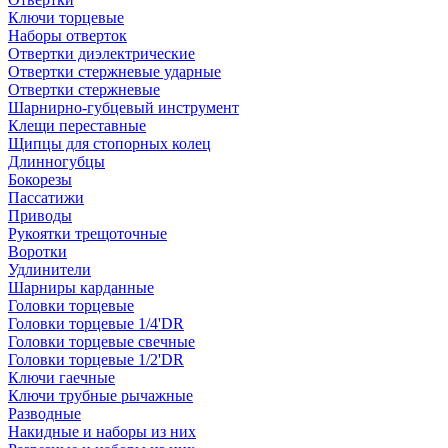
Ключи торцевые
Наборы отверток
Отвертки диэлектрические
Отвертки стержневые ударные
Отвертки стержневые
Шарнирно-губцевый инструмент
Клещи переставные
Щипцы для стопорных колец
Длинногубцы
Бокорезы
Пассатижи
Приводы
Рукоятки трещоточные
Воротки
Удлинители
Шарниры карданные
Головки торцевые
Головки торцевые 1/4'DR
Головки торцевые свечные
Головки торцевые 1/2'DR
Ключи гаечные
Ключи трубные рычажные
Разводные
Накидные и наборы из них