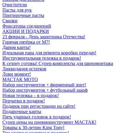
Очистители
Пасты для рук
Притирочные пасты
Смазки
Фиксаторы соединений
АКЦИИ И ПОДАРКИ
23 февраля - День защитника Отечества!
Горячая пятёрка от M7!
Дарим карты!
Идеальная пара для ремонта коробки передач!
Инструментальная тележка в подарок!
К сезону готовы! Супер-комплекты для шиномонтажа
Ликвидация остатков
Лови момент!
МАСТАК МОТО
Набор инструментов + фирменный зонт!
Набор инструментов + футбольный шарф
Новая тележка – в подарок!
Перчатки в подарок!
Подарок при регистрации на сайте!
Подарочные карты
Пять ударных головок в подарок!
Супер цены на пневмоинструмент МАСТАК!
Товары к 30-летию King Tony!
Три ударные головки в подарок!