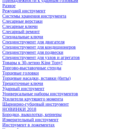
Принадлежности к ударным головкам
Разное
Режущий инструмент
Системы хранения инструмента
Слесарные верстаки
Слесарные ключи
Слесарный ремонт
Специальные ключи
Специнструмент для двигателя
Специнструмент для кондиционеров
Специнструмент для подвески
Специнструмент для узлов и агрегатов
Товары к 30-летию King Tony!
Торгово-выставочные стенды
Торцевые головки
Торцевые насадки, вставки (биты)
Трещоточные ключи
Ударный инструмент
Универсальные наборы инструментов
Усилители крутящего момента
Шарнирно-губцевый инструмент
НОВИНКИ 2018
Бородки, выколотки, кернеры
Измерительный инструмент
Инструмент в ложементах