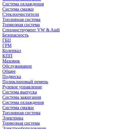
Система охлаждения
Система смазки
Стеклоочистители
Топливная система
Тормозная система
Специнструмент VW & Audi
Безопасность
ГБЦ
ГРМ
Коленвал
КПП
Маховик
Обслуживание
Общее
Подвеска
Поликлиновый ремень
Рулевое управление
Система выпуска
Система зажигания
Система охлаждения
Система смазки
Топливная система
Электрика
Тормозная система
Электрооборудование