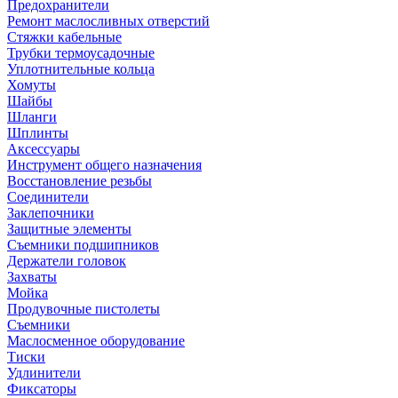
Предохранители
Ремонт маслосливных отверстий
Стяжки кабельные
Трубки термоусадочные
Уплотнительные кольца
Хомуты
Шайбы
Шланги
Шплинты
Аксессуары
Инструмент общего назначения
Восстановление резьбы
Соединители
Заклепочники
Защитные элементы
Съемники подшипников
Держатели головок
Захваты
Мойка
Продувочные пистолеты
Съемники
Маслосменное оборудование
Тиски
Удлинители
Фиксаторы