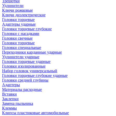
Трещотки
Удлинители
Ключи рожковые
Ключи диэлектрические
Головки торцевые
Адаптеры ударные
Головки торцевые глубокие
Головки с насадками
Головки свечные
Головки торцевые
Головки специальные
Переходники карданные ударные
Удлинители ударные
Головки торцевые ударные
Головки изолированные
Набор головок универсальный
Головки торцевые глубокие ударные
Головки средней глубины
Адаптеры
Материалы расходные
Вставки
Заклепки
Замена пыльника
Клеммы
Клипсы пластиковые автомобильные