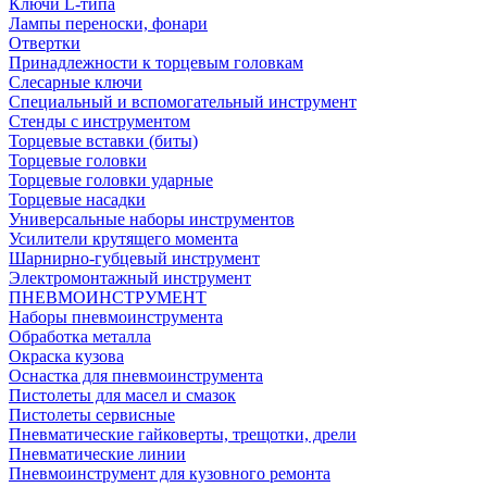
Ключи L-типа
Лампы переноски, фонари
Отвертки
Принадлежности к торцевым головкам
Слесарные ключи
Специальный и вспомогательный инструмент
Стенды с инструментом
Торцевые вставки (биты)
Торцевые головки
Торцевые головки ударные
Торцевые насадки
Универсальные наборы инструментов
Усилители крутящего момента
Шарнирно-губцевый инструмент
Электромонтажный инструмент
ПНЕВМОИНСТРУМЕНТ
Наборы пневмоинструмента
Обработка металла
Окраска кузова
Оснастка для пневмоинструмента
Пистолеты для масел и смазок
Пистолеты сервисные
Пневматические гайковерты, трещотки, дрели
Пневматические линии
Пневмоинструмент для кузовного ремонта