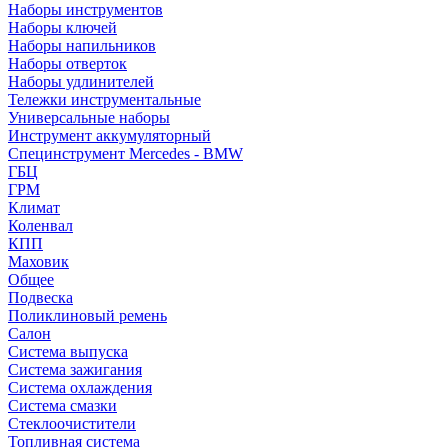
Наборы инструментов
Наборы ключей
Наборы напильников
Наборы отверток
Наборы удлинителей
Тележки инструментальные
Универсальные наборы
Инструмент аккумуляторный
Специнструмент Mercedes - BMW
ГБЦ
ГРМ
Климат
Коленвал
КПП
Маховик
Общее
Подвеска
Поликлиновый ремень
Салон
Система выпуска
Система зажигания
Система охлаждения
Система смазки
Стеклоочистители
Топливная система