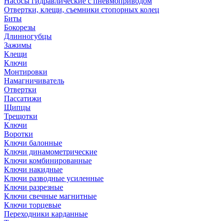
Насосы гидравлические с пневмоприводом
Отвертки, клещи, съемники стопорных колец
Биты
Бокорезы
Длинногубцы
Зажимы
Клещи
Ключи
Монтировки
Намагничиватель
Отвертки
Пассатижи
Щипцы
Трещотки
Ключи
Воротки
Ключи балонные
Ключи динамометрические
Ключи комбинированные
Ключи накидные
Ключи разводные усиленные
Ключи разрезные
Ключи свечные магнитные
Ключи торцевые
Переходники карданные