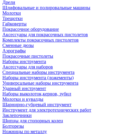
Дрели
Шлифовальные и полировальные машины
Молотки
Трещотки
Гайковерты
Покрасочное оборудование
Аксессуары для покрасочных пистолетов
Комплекты покрасочных пистолетов
Сменные дюзы
Аэрографы
Покрасочные пистолеты
Наборы инструмента
Аксессуары для наборов
Специальные наборы инструмента
Наборы инструмента (ложементы)
Универсальные наборы инструмента
Ударный инструмент
Наборы выколоток,кернов, зубил
Молотки и кувалды
Шарнирно-губцевый инструмент
Инструмент для электротехнических работ
Заклепочники
Щипцы для стопорных колец
Болторезы
Ножницы по металлу