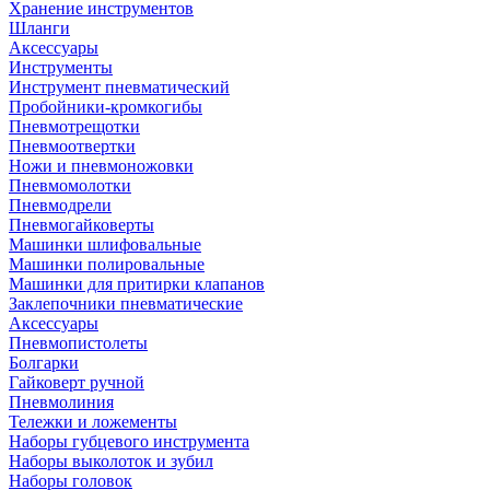
Хранение инструментов
Шланги
Аксессуары
Инструменты
Инструмент пневматический
Пробойники-кромкогибы
Пневмотрещотки
Пневмоотвертки
Ножи и пневмоножовки
Пневмомолотки
Пневмодрели
Пневмогайковерты
Машинки шлифовальные
Машинки полировальные
Машинки для притирки клапанов
Заклепочники пневматические
Аксессуары
Пневмопистолеты
Болгарки
Гайковерт ручной
Пневмолиния
Тележки и ложементы
Наборы губцевого инструмента
Наборы выколоток и зубил
Наборы головок