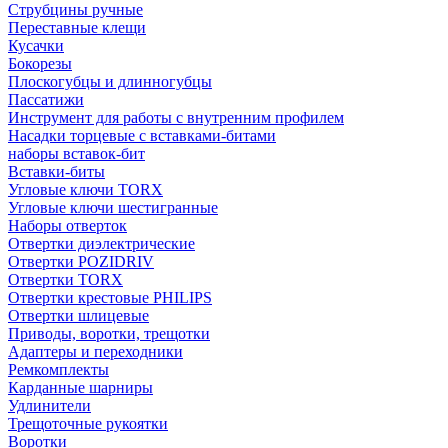
Струбцины ручные
Переставные клещи
Кусачки
Бокорезы
Плоскогубцы и длинногубцы
Пассатижи
Инструмент для работы с внутренним профилем
Насадки торцевые с вставками-битами
наборы вставок-бит
Вставки-биты
Угловые ключи TORX
Угловые ключи шестигранные
Наборы отверток
Отвертки диэлектрические
Отвертки POZIDRIV
Отвертки TORX
Отвертки крестовые PHILIPS
Отвертки шлицевые
Приводы, воротки, трещотки
Адаптеры и переходники
Ремкомплекты
Карданные шарниры
Удлинители
Трещоточные рукоятки
Воротки