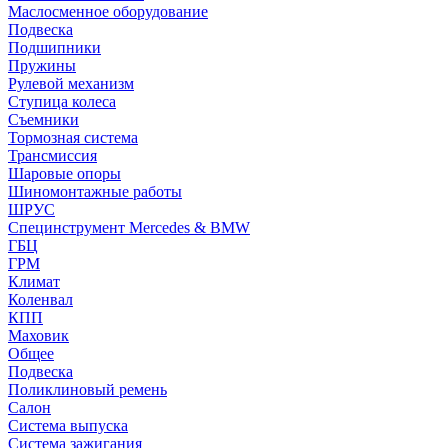
Маслосменное оборудование
Подвеска
Подшипники
Пружины
Рулевой механизм
Ступица колеса
Съемники
Тормозная система
Трансмиссия
Шаровые опоры
Шиномонтажные работы
ШРУС
Специнструмент Mercedes & BMW
ГБЦ
ГРМ
Климат
Коленвал
КПП
Маховик
Общее
Подвеска
Поликлиновый ремень
Салон
Система выпуска
Система зажигания