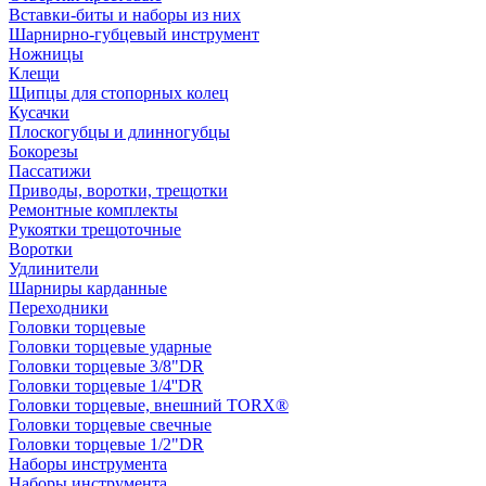
Вставки-биты и наборы из них
Шарнирно-губцевый инструмент
Ножницы
Клещи
Щипцы для стопорных колец
Кусачки
Плоскогубцы и длинногубцы
Бокорезы
Пассатижи
Приводы, воротки, трещотки
Ремонтные комплекты
Рукоятки трещоточные
Воротки
Удлинители
Шарниры карданные
Переходники
Головки торцевые
Головки торцевые ударные
Головки торцевые 3/8"DR
Головки торцевые 1/4''DR
Головки торцевые, внешний TORX®
Головки торцевые свечные
Головки торцевые 1/2"DR
Наборы инструмента
Наборы инструмента