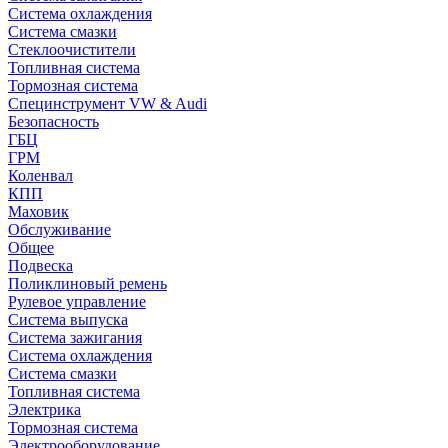
Система охлаждения
Система смазки
Стеклоочистители
Топливная система
Тормозная система
Специнструмент VW & Audi
Безопасность
ГБЦ
ГРМ
Коленвал
КПП
Маховик
Обслуживание
Общее
Подвеска
Поликлиновый ремень
Рулевое управление
Система выпуска
Система зажигания
Система охлаждения
Система смазки
Топливная система
Электрика
Тормозная система
Электрооборудование