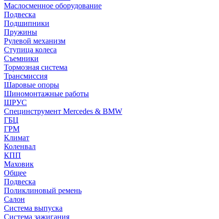
Маслосменное оборудование
Подвеска
Подшипники
Пружины
Рулевой механизм
Ступица колеса
Съемники
Тормозная система
Трансмиссия
Шаровые опоры
Шиномонтажные работы
ШРУС
Специнструмент Mercedes & BMW
ГБЦ
ГРМ
Климат
Коленвал
КПП
Маховик
Общее
Подвеска
Поликлиновый ремень
Салон
Система выпуска
Система зажигания