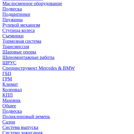
Маслосменное оборудование
Подвеска
Подшипники
Пружины
Рулевой механизм
Ступица колеса
Съемники
Тормозная система
Трансмиссия
Шаровые опоры
Шиномонтажные работы
ШРУС
Специнструмент Mercedes & BMW
ГБЦ
ГРМ
Климат
Коленвал
КПП
Маховик
Общее
Подвеска
Поликлиновый ремень
Салон
Система выпуска
Система зажигания