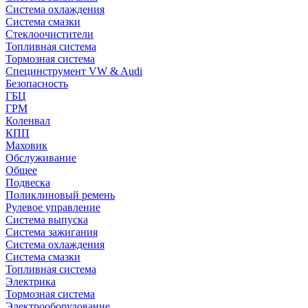
Система охлаждения
Система смазки
Стеклоочистители
Топливная система
Тормозная система
Специнструмент VW & Audi
Безопасность
ГБЦ
ГРМ
Коленвал
КПП
Маховик
Обслуживание
Общее
Подвеска
Поликлиновый ремень
Рулевое управление
Система выпуска
Система зажигания
Система охлаждения
Система смазки
Топливная система
Электрика
Тормозная система
Электрооборудование