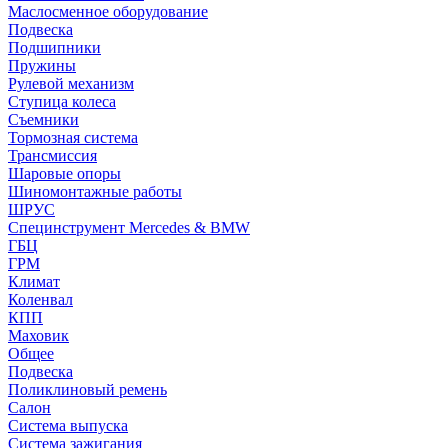
Маслосменное оборудование
Подвеска
Подшипники
Пружины
Рулевой механизм
Ступица колеса
Съемники
Тормозная система
Трансмиссия
Шаровые опоры
Шиномонтажные работы
ШРУС
Специнструмент Mercedes & BMW
ГБЦ
ГРМ
Климат
Коленвал
КПП
Маховик
Общее
Подвеска
Поликлиновый ремень
Салон
Система выпуска
Система зажигания