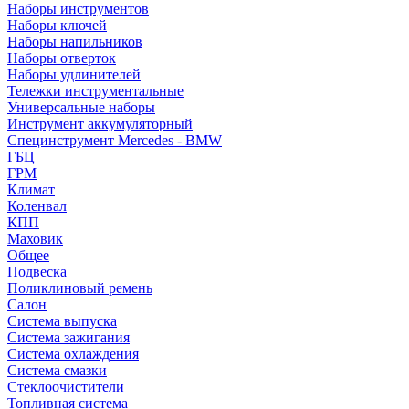
Наборы инструментов
Наборы ключей
Наборы напильников
Наборы отверток
Наборы удлинителей
Тележки инструментальные
Универсальные наборы
Инструмент аккумуляторный
Специнструмент Mercedes - BMW
ГБЦ
ГРМ
Климат
Коленвал
КПП
Маховик
Общее
Подвеска
Поликлиновый ремень
Салон
Система выпуска
Система зажигания
Система охлаждения
Система смазки
Стеклоочистители
Топливная система