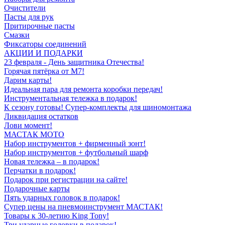
Очистители
Пасты для рук
Притирочные пасты
Смазки
Фиксаторы соединений
АКЦИИ И ПОДАРКИ
23 февраля - День защитника Отечества!
Горячая пятёрка от M7!
Дарим карты!
Идеальная пара для ремонта коробки передач!
Инструментальная тележка в подарок!
К сезону готовы! Супер-комплекты для шиномонтажа
Ликвидация остатков
Лови момент!
МАСТАК МОТО
Набор инструментов + фирменный зонт!
Набор инструментов + футбольный шарф
Новая тележка – в подарок!
Перчатки в подарок!
Подарок при регистрации на сайте!
Подарочные карты
Пять ударных головок в подарок!
Супер цены на пневмоинструмент МАСТАК!
Товары к 30-летию King Tony!
Три ударные головки в подарок!