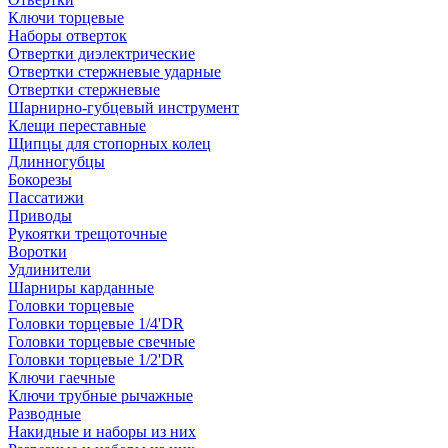
Ключи торцевые
Наборы отверток
Отвертки диэлектрические
Отвертки стержневые ударные
Отвертки стержневые
Шарнирно-губцевый инструмент
Клещи переставные
Щипцы для стопорных колец
Длинногубцы
Бокорезы
Пассатижи
Приводы
Рукоятки трещоточные
Воротки
Удлинители
Шарниры карданные
Головки торцевые
Головки торцевые 1/4'DR
Головки торцевые свечные
Головки торцевые 1/2'DR
Ключи гаечные
Ключи трубные рычажные
Разводные
Накидные и наборы из них