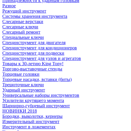
Принадлежности к ударным головкам
Разное
Режущий инструмент
Системы хранения инструмента
Слесарные верстаки
Слесарные ключи
Слесарный ремонт
Специальные ключи
Специнструмент для двигателя
Специнструмент для кондиционеров
Специнструмент для подвески
Специнструмент для узлов и агрегатов
Товары к 30-летию King Tony!
Торгово-выставочные стенды
Торцевые головки
Торцевые насадки, вставки (биты)
Трещоточные ключи
Ударный инструмент
Универсальные наборы инструментов
Усилители крутящего момента
Шарнирно-губцевый инструмент
НОВИНКИ 2018
Бородки, выколотки, кернеры
Измерительный инструмент
Инструмент в ложементах