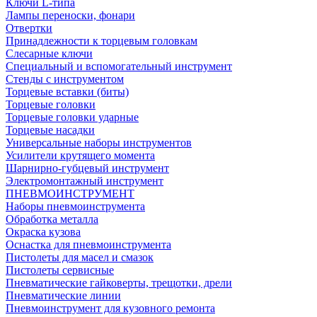
Ключи L-типа
Лампы переноски, фонари
Отвертки
Принадлежности к торцевым головкам
Слесарные ключи
Специальный и вспомогательный инструмент
Стенды с инструментом
Торцевые вставки (биты)
Торцевые головки
Торцевые головки ударные
Торцевые насадки
Универсальные наборы инструментов
Усилители крутящего момента
Шарнирно-губцевый инструмент
Электромонтажный инструмент
ПНЕВМОИНСТРУМЕНТ
Наборы пневмоинструмента
Обработка металла
Окраска кузова
Оснастка для пневмоинструмента
Пистолеты для масел и смазок
Пистолеты сервисные
Пневматические гайковерты, трещотки, дрели
Пневматические линии
Пневмоинструмент для кузовного ремонта