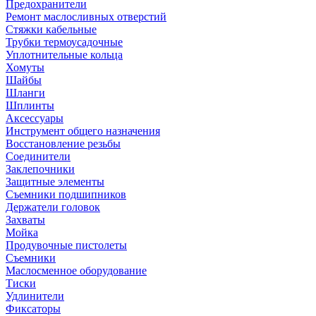
Предохранители
Ремонт маслосливных отверстий
Стяжки кабельные
Трубки термоусадочные
Уплотнительные кольца
Хомуты
Шайбы
Шланги
Шплинты
Аксессуары
Инструмент общего назначения
Восстановление резьбы
Соединители
Заклепочники
Защитные элементы
Съемники подшипников
Держатели головок
Захваты
Мойка
Продувочные пистолеты
Съемники
Маслосменное оборудование
Тиски
Удлинители
Фиксаторы