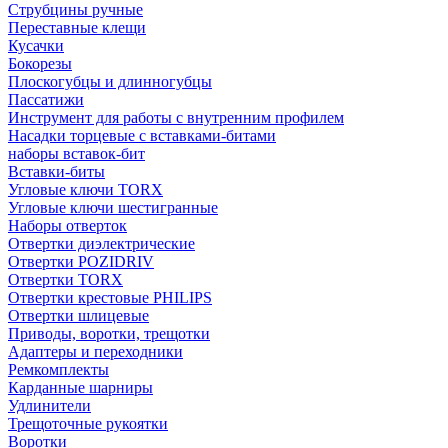
Струбцины ручные
Переставные клещи
Кусачки
Бокорезы
Плоскогубцы и длинногубцы
Пассатижи
Инструмент для работы с внутренним профилем
Насадки торцевые с вставками-битами
наборы вставок-бит
Вставки-биты
Угловые ключи TORX
Угловые ключи шестигранные
Наборы отверток
Отвертки диэлектрические
Отвертки POZIDRIV
Отвертки TORX
Отвертки крестовые PHILIPS
Отвертки шлицевые
Приводы, воротки, трещотки
Адаптеры и переходники
Ремкомплекты
Карданные шарниры
Удлинители
Трещоточные рукоятки
Воротки