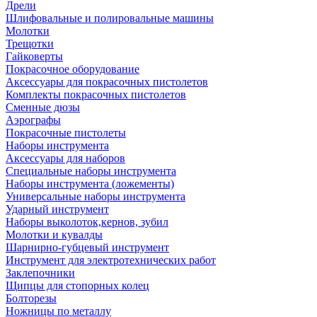
Дрели
Шлифовальные и полировальные машины
Молотки
Трещотки
Гайковерты
Покрасочное оборудование
Аксессуары для покрасочных пистолетов
Комплекты покрасочных пистолетов
Сменные дюзы
Аэрографы
Покрасочные пистолеты
Наборы инструмента
Аксессуары для наборов
Специальные наборы инструмента
Наборы инструмента (ложементы)
Универсальные наборы инструмента
Ударный инструмент
Наборы выколоток,кернов, зубил
Молотки и кувалды
Шарнирно-губцевый инструмент
Инструмент для электротехнических работ
Заклепочники
Щипцы для стопорных колец
Болторезы
Ножницы по металлу