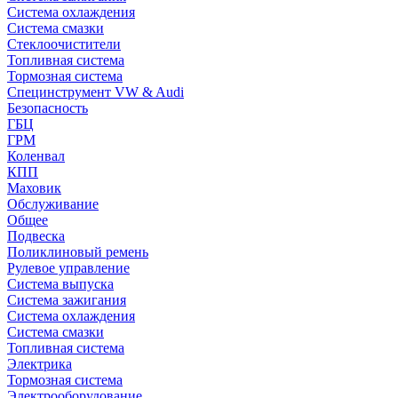
Система охлаждения
Система смазки
Стеклоочистители
Топливная система
Тормозная система
Специнструмент VW & Audi
Безопасность
ГБЦ
ГРМ
Коленвал
КПП
Маховик
Обслуживание
Общее
Подвеска
Поликлиновый ремень
Рулевое управление
Система выпуска
Система зажигания
Система охлаждения
Система смазки
Топливная система
Электрика
Тормозная система
Электрооборудование