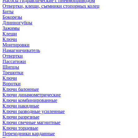
Насосы гидравлические с пневмоприводом
Отвертки, клещи, съемники стопорных колец
Биты
Бокорезы
Длинногубцы
Зажимы
Клещи
Ключи
Монтировки
Намагничиватель
Отвертки
Пассатижи
Щипцы
Трещотки
Ключи
Воротки
Ключи балонные
Ключи динамометрические
Ключи комбинированные
Ключи накидные
Ключи разводные усиленные
Ключи разрезные
Ключи свечные магнитные
Ключи торцевые
Переходники карданные