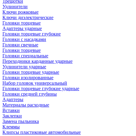
Трещотки
Удлинители
Ключи рожковые
Ключи диэлектрические
Головки торцевые
Адаптеры ударные
Головки торцевые глубокие
Головки с насадками
Головки свечные
Головки торцевые
Головки специальные
Переходники карданные ударные
Удлинители ударные
Головки торцевые ударные
Головки изолированные
Набор головок универсальный
Головки торцевые глубокие ударные
Головки средней глубины
Адаптеры
Материалы расходные
Вставки
Заклепки
Замена пыльника
Клеммы
Клипсы пластиковые автомобильные