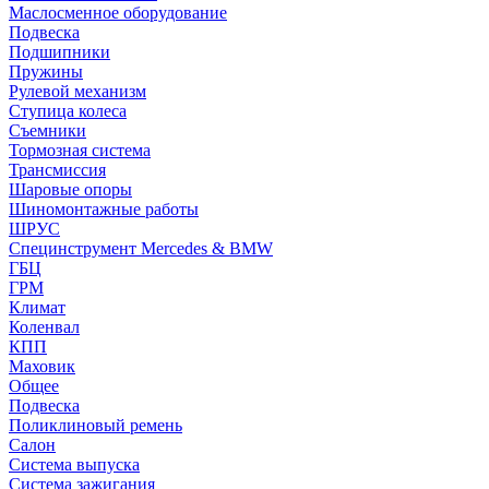
Маслосменное оборудование
Подвеска
Подшипники
Пружины
Рулевой механизм
Ступица колеса
Съемники
Тормозная система
Трансмиссия
Шаровые опоры
Шиномонтажные работы
ШРУС
Специнструмент Mercedes & BMW
ГБЦ
ГРМ
Климат
Коленвал
КПП
Маховик
Общее
Подвеска
Поликлиновый ремень
Салон
Система выпуска
Система зажигания