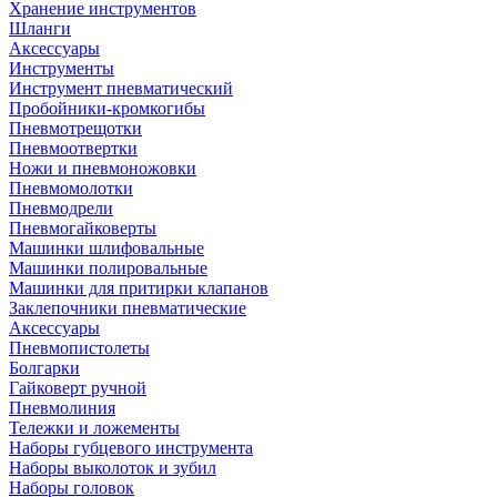
Хранение инструментов
Шланги
Аксессуары
Инструменты
Инструмент пневматический
Пробойники-кромкогибы
Пневмотрещотки
Пневмоотвертки
Ножи и пневмоножовки
Пневмомолотки
Пневмодрели
Пневмогайковерты
Машинки шлифовальные
Машинки полировальные
Машинки для притирки клапанов
Заклепочники пневматические
Аксессуары
Пневмопистолеты
Болгарки
Гайковерт ручной
Пневмолиния
Тележки и ложементы
Наборы губцевого инструмента
Наборы выколоток и зубил
Наборы головок